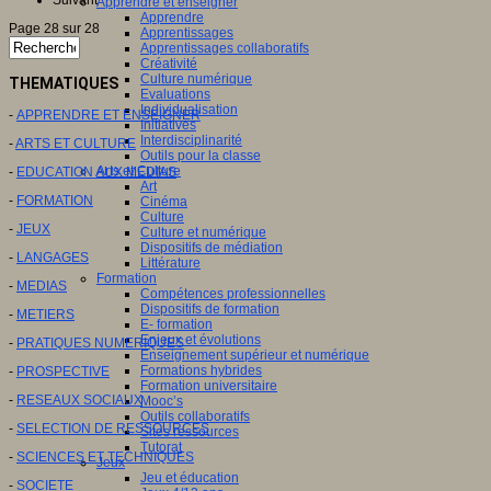
Suivant
Apprendre et enseigner
Apprendre
Page 28 sur 28
Apprentissages
Apprentissages collaboratifs
Créativité
Culture numérique
THEMATIQUES
Evaluations
Individualisation
-
APPRENDRE ET ENSEIGNER
Initiatives
Interdisciplinarité
-
ARTS ET CULTURE
Outils pour la classe
Arts et Culture
-
EDUCATION AUX MEDIAS
Art
-
FORMATION
Cinéma
Culture
-
JEUX
Culture et numérique
Dispositifs de médiation
-
LANGAGES
Littérature
Formation
-
MEDIAS
Compétences professionnelles
Dispositifs de formation
-
METIERS
E- formation
Enjeux et évolutions
-
PRATIQUES NUMERIQUES
Enseignement supérieur et numérique
Formations hybrides
-
PROSPECTIVE
Formation universitaire
-
RESEAUX SOCIAUX
Mooc’s
Outils collaboratifs
-
SELECTION DE RESSOURCES
Sites ressources
Tutorat
-
SCIENCES ET TECHNIQUES
Jeux
Jeu et éducation
-
SOCIETE