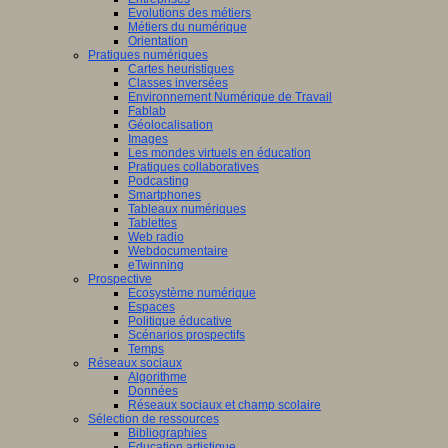
Evolutions des métiers
Métiers du numérique
Orientation
Pratiques numériques
Cartes heuristiques
Classes inversées
Environnement Numérique de Travail
Fablab
Géolocalisation
Images
Les mondes virtuels en éducation
Pratiques collaboratives
Podcasting
Smartphones
Tableaux numériques
Tablettes
Web radio
Webdocumentaire
eTwinning
Prospective
Ecosystème numérique
Espaces
Politique éducative
Scénarios prospectifs
Temps
Réseaux sociaux
Algorithme
Données
Réseaux sociaux et champ scolaire
Sélection de ressources
Bibliographies
Education artistique