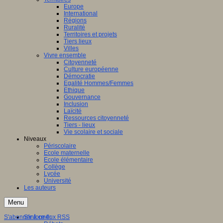
Europe
International
Régions
Ruralité
Territoires et projets
Tiers lieux
Villes
Vivre ensemble
Citoyenneté
Culture européenne
Démocratie
Egalité Hommes/Femmes
Ethique
Gouvernance
Inclusion
Laïcité
Ressources citoyenneté
Tiers - lieux
Vie scolaire et sociale
Niveaux
Périscolaire
Ecole maternelle
Ecole élémentaire
Collège
Lycée
Université
Les auteurs
Menu
S'abonner à ce flux RSS
S'informer