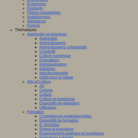
Entreprises
Etudiants
Filières industrielles
Institutionnels
Médiateurs
Parents
Thématiques
Apprendre et enseigner
Apprendre
Apprentissages
Apprentissages collaboratifs
Créativité
Culture numérique
Evaluations
Individualisation
Initiatives
Interdisciplinarité
Outils pour la classe
Arts et Culture
Art
Cinéma
Culture
Culture et numérique
Dispositifs de médiation
Littérature
Formation
Compétences professionnelles
Dispositifs de formation
E- formation
Enjeux et évolutions
Enseignement supérieur et numérique
Formations hybrides