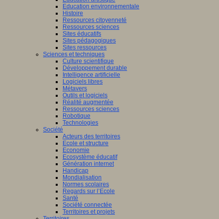
Education environnementale
Histoire
Ressources citoyenneté
Ressources sciences
Sites éducatifs
Sites pédagogiques
Sites ressources
Sciences et techniques
Culture scientifique
Développement durable
Intelligence artificielle
Logiciels libres
Métavers
Outils et logiciels
Réalité augmentée
Ressources sciences
Robotique
Technologies
Société
Acteurs des territoires
Ecole et structure
Economie
Ecosystème éducatif
Génération internet
Handicap
Mondialisation
Normes scolaires
Regards sur l’Ecole
Santé
Société connectée
Territoires et projets
Territoires