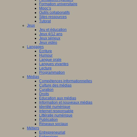
Formation universitaire
Mooc’s
Outils collaboratifs
Sites ressources
Tutorat
Jeux
Jeu et éducation
Jeux 4/12 ans
Jeux sérieux
Jeux vidéo
Langages
Ecriture
Humour
Langue orale
Langues vivantes
Lecture
Programmation
Médias
Compétences informationnelles
Culture des médias
Curation
Droits
Education aux médias
Information et nouveaux médias
Identité numérique
Internet responsable
Littératie numérique
Publication
Réseaux sociaux
Métiers
Entrepreneuriat
Entreprises