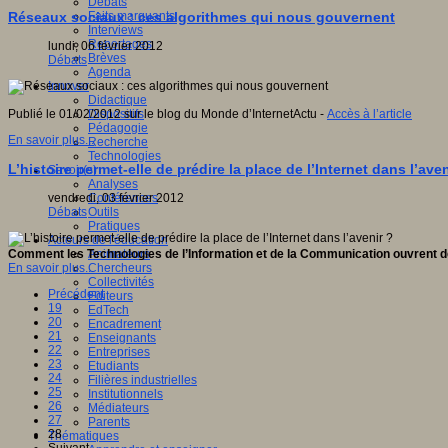
Débats
Faits marquants
Réseaux sociaux : ces algorithmes qui nous gouvernent
Interviews
Reportages
lundi, 06 février 2012
Brèves
Débats
Agenda
Innover
Didactique
Dispositifs
Publié le 01/02/2012 sur le blog du Monde d’InternetActu -
Accès à l’article
Pédagogie
En savoir plus...
Recherche
Technologies
L’histoire permet-elle de prédire la place de l’Internet dans l’aven
Savoir(s)
Analyses
Conférences
vendredi, 03 février 2012
Outils
Débats
Pratiques
Acteurs de l'éducation
Animateurs
Comment les Technologies de l’Information et de la Communication ouvrent de
Chercheurs
En savoir plus...
Collectivités
Précédent
Editeurs
19
EdTech
20
Encadrement
21
Enseignants
22
Entreprises
23
Etudiants
24
Filières industrielles
25
Institutionnels
26
Médiateurs
27
Parents
28
Thématiques