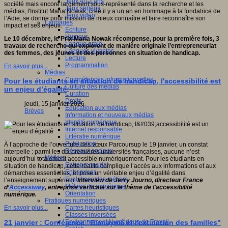
Jeux 4/12 ans
société mais encore largement sous-représenté dans la recherche et les
Jeux sérieux
médias, l'Institut Maria Nowak, créé il y a un an en hommage à la fondatrice de
Jeux vidéo
l’Adie, se donne pour mission de mieux connaître et faire reconnaître son
Langages
impact et ses enjeux.
Ecriture
Humour
Le 10 décembre, le Prix Maria Nowak récompense, pour la première fois, 3
Langue orale
travaux de recherche qui explorent de manière originale l’entrepreneuriat
Langues vivantes
des femmes, des jeunes et des personnes en situation de handicap.
Lecture
Programmation
En savoir plus...
Médias
Compétences informationnelles
Pour les étudiants en situation de handicap, l'accessibilité est
Culture des médias
un enjeu d’égalité
Curation
Droits
jeudi, 15 janvier 2026
Education aux médias
Brèves
Information et nouveaux médias
Identité numérique
Internet responsable
Littératie numérique
Publication
À l’approche de l’ouverture des vœux Parcoursup le 19 janvier, un constat
Réseaux sociaux
interpelle : parmi les dix premières universités françaises, aucune n’est
Métiers
aujourd’hui totalement accessible numériquement. Pour les étudiants en
Entrepreneuriat
situation de handicap, cette réalité complique l’accès aux informations et aux
Entreprises
démarches essentielles, et pose un véritable enjeu d’égalité dans
Evolutions des métiers
l’enseignement supérieur.
Interview de Jerry Journo, directeur France
Métiers du numérique
d’
Accessiway
, entreprise verticale sur le thème de l'accessibilité
Orientation
numérique.
Pratiques numériques
Cartes heuristiques
En savoir plus...
Classes inversées
Environnement Numérique de Travail
21 janvier : Conférence "Bienaymé et l'extinction des familles"