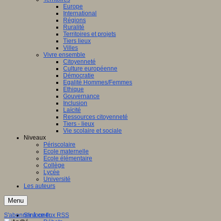
Europe
International
Régions
Ruralité
Territoires et projets
Tiers lieux
Villes
Vivre ensemble
Citoyenneté
Culture européenne
Démocratie
Egalité Hommes/Femmes
Ethique
Gouvernance
Inclusion
Laïcité
Ressources citoyenneté
Tiers - lieux
Vie scolaire et sociale
Niveaux
Périscolaire
Ecole maternelle
Ecole élémentaire
Collège
Lycée
Université
Les auteurs
Menu
S'abonner à ce flux RSS
S'informer