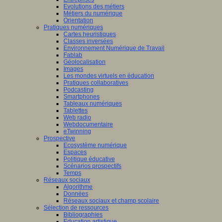
Evolutions des métiers
Métiers du numérique
Orientation
Pratiques numériques
Cartes heuristiques
Classes inversées
Environnement Numérique de Travail
Fablab
Géolocalisation
Images
Les mondes virtuels en éducation
Pratiques collaboratives
Podcasting
Smartphones
Tableaux numériques
Tablettes
Web radio
Webdocumentaire
eTwinning
Prospective
Ecosystème numérique
Espaces
Politique éducative
Scénarios prospectifs
Temps
Réseaux sociaux
Algorithme
Données
Réseaux sociaux et champ scolaire
Sélection de ressources
Bibliographies
Education artistique