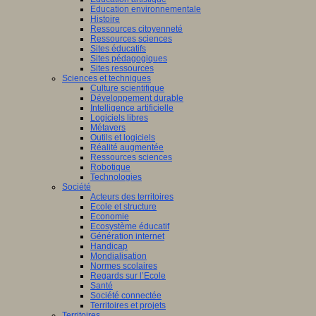
Education environnementale
Histoire
Ressources citoyenneté
Ressources sciences
Sites éducatifs
Sites pédagogiques
Sites ressources
Sciences et techniques
Culture scientifique
Développement durable
Intelligence artificielle
Logiciels libres
Métavers
Outils et logiciels
Réalité augmentée
Ressources sciences
Robotique
Technologies
Société
Acteurs des territoires
Ecole et structure
Economie
Ecosystème éducatif
Génération internet
Handicap
Mondialisation
Normes scolaires
Regards sur l’Ecole
Santé
Société connectée
Territoires et projets
Territoires