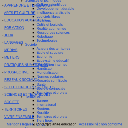
Sciences et techniques
Culture scientifique
-
APPRENDRE ET ENSEIGNER
Développement durable
Intelligence artificielle
-
ARTS ET CULTURE
Logiciels libres
-
EDUCATION AUX MEDIAS
Métavers
Outils et logiciels
-
FORMATION
Réalité augmentée
Ressources sciences
-
JEUX
Robotique
Technologies
-
LANGAGES
Société
Acteurs des territoires
-
MEDIAS
Ecole et structure
Economie
-
METIERS
Ecosystème éducatif
Génération internet
-
PRATIQUES NUMERIQUES
Handicap
-
PROSPECTIVE
Mondialisation
Normes scolaires
-
RESEAUX SOCIAUX
Regards sur l’Ecole
Santé
-
SELECTION DE RESSOURCES
Société connectée
Territoires et projets
-
SCIENCES ET TECHNIQUES
Territoires
Europe
-
SOCIETE
International
Régions
-
TERRITOIRES
Ruralité
Territoires et projets
-
VIVRE ENSEMBLE
Tiers lieux
Mentions légales
| contact[@]anae.education |
Accessibilité : non conforme
Villes