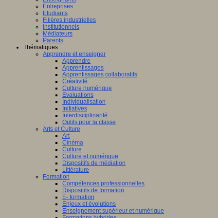
Entreprises
Etudiants
Filières industrielles
Institutionnels
Médiateurs
Parents
Thématiques
Apprendre et enseigner
Apprendre
Apprentissages
Apprentissages collaboratifs
Créativité
Culture numérique
Evaluations
Individualisation
Initiatives
Interdisciplinarité
Outils pour la classe
Arts et Culture
Art
Cinéma
Culture
Culture et numérique
Dispositifs de médiation
Littérature
Formation
Compétences professionnelles
Dispositifs de formation
E- formation
Enjeux et évolutions
Enseignement supérieur et numérique
Formations hybrides