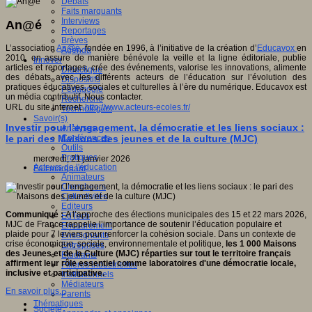
Débats
Faits marquants
Interviews
An@é
Reportages
Brèves
L’association
An@é
, fondée en 1996, à l’initiative de la création d’
Educavox
en
Agenda
2010, en assure de manière bénévole la veille et la ligne éditoriale, publie
Innover
articles et reportages, crée des événements, valorise les innovations, alimente
Didactique
des débats avec les différents acteurs de l’éducation sur l’évolution des
Dispositifs
pratiques éducatives, sociales et culturelles à l’ère du numérique. Educavox est
Pédagogie
un média contributif. Nous contacter.
Recherche
URL du site internet:
http://www.acteurs-ecoles.fr/
Technologies
Savoir(s)
Investir pour l’engagement, la démocratie et les liens sociaux :
Analyses
le pari des Maisons des jeunes et de la culture (MJC)
Conférences
Outils
Pratiques
mercredi, 21 janvier 2026
Acteurs de l'éducation
Fait marquant
Animateurs
Chercheurs
Collectivités
Editeurs
Communiqué :
A l’approche des élections municipales des 15 et 22 mars 2026,
EdTech
MJC de France rappelle l’importance de soutenir l’éducation populaire et
Encadrement
plaide pour 7 leviers pour renforcer la cohésion sociale. Dans un contexte de
Enseignants
crise économique, sociale, environnementale et politique,
les 1 000 Maisons
Entreprises
des
Jeunes et de la Culture (MJC) réparties sur tout le territoire français
Etudiants
affirment leur rôle essentiel comme
laboratoires d'une démocratie locale,
Filières industrielles
inclusive et participative.
Institutionnels
Médiateurs
En savoir plus...
Parents
Thématiques
Société