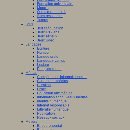
Formation universitaire
Mooc’s
Outils collaboratifs
Sites ressources
Tutorat
Jeux
Jeu et éducation
Jeux 4/12 ans
Jeux sérieux
Jeux vidéo
Langages
Ecriture
Humour
Langue orale
Langues vivantes
Lecture
Programmation
Médias
Compétences informationnelles
Culture des médias
Curation
Droits
Education aux médias
Information et nouveaux médias
Identité numérique
Internet responsable
Littératie numérique
Publication
Réseaux sociaux
Métiers
Entrepreneuriat
Entreprises