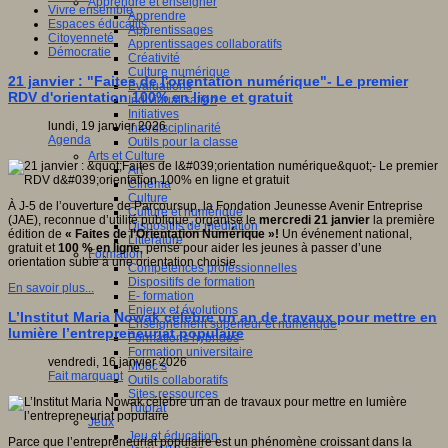
Apprendre et enseigner
Vivre ensemble
Apprendre
Espaces éducatifs
Apprentissages
Citoyenneté
Apprentissages collaboratifs
Démocratie
Créativité
Culture numérique
21 janvier : "Faites de l'orientation numérique"- Le premier
Evaluations
RDV d'orientation 100% en ligne et gratuit
Individualisation
Initiatives
lundi, 19 janvier 2026
Interdisciplinarité
Agenda
Outils pour la classe
Arts et Culture
Art
Cinéma
Culture
À J-5 de l’ouverture de Parcoursup, la Fondation Jeunesse Avenir Entreprise
Culture et numérique
(JAE), reconnue d’utilité publique, organise le
mercredi 21 janvier
la première
Dispositifs de médiation
édition de
« Faites de l’Orientation Numérique »!
Un événement national,
Littérature
gratuit et
100 % en ligne
, pensé pour aider les jeunes à passer d’une
Formation
orientation subie à une orientation choisie.
Compétences professionnelles
Dispositifs de formation
En savoir plus...
E- formation
Enjeux et évolutions
L’Institut Maria Nowak célèbre un an de travaux pour mettre en
Enseignement supérieur et numérique
lumière l’entrepreneuriat populaire
Formations hybrides
Formation universitaire
vendredi, 16 janvier 2026
Mooc’s
Fait marquant
Outils collaboratifs
Sites ressources
Tutorat
Jeux
Jeu et éducation
Parce que l’entrepreneuriat populaire est un phénomène croissant dans la