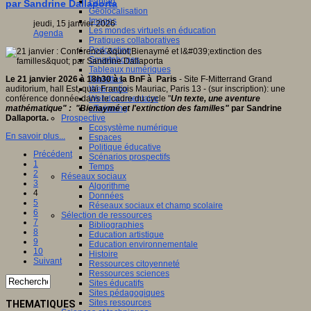
Fablab
par Sandrine Dallaporta
Géolocalisation
Images
jeudi, 15 janvier 2026
Les mondes virtuels en éducation
Agenda
Pratiques collaboratives
Podcasting
Smartphones
Tableaux numériques
Tablettes
Le 21 janvier 2026 à 18h30 à la BnF à Paris
- Site F-Mitterrand Grand
Web radio
auditorium, hall Est, quai François Mauriac, Paris 13 - (sur inscription): une
Webdocumentaire
conférence donnée dans le cadre du cycle "
Un texte, une aventure
eTwinning
mathématique" :
"Bienaymé et l'extinction des familles"
par
Sandrine
Prospective
Dallaporta.
Ecosystème numérique
En savoir plus...
Espaces
Politique éducative
Précédent
Scénarios prospectifs
1
Temps
2
Réseaux sociaux
3
Algorithme
4
Données
5
Réseaux sociaux et champ scolaire
6
Sélection de ressources
7
Bibliographies
8
Education artistique
9
Education environnementale
10
Histoire
Suivant
Ressources citoyenneté
Ressources sciences
Sites éducatifs
Sites pédagogiques
Sites ressources
THEMATIQUES