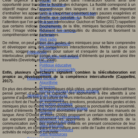
Cette urgence à prendre sa place dans l’interaction fournit ainsi une
Fablab
opportunité pour travailler la fluidité des échanges. La fluidité correspond à un
Géolocalisation
objectif majeur de l’apprentissage des langues : il est en effet important
Images
d’entraîner les apprenants à s’exprimer oralement sans pauses exagérées et
Les mondes virtuels en éducation
de manière aussi naturelle que possible. La fluidité dépend également de
Pratiques collaboratives
l’attention que l’on prête à son interlocuteur. Guichon et Tellier (2017) rappellent
Podcasting
que certains indices (hochements de la tête, mimiques faciales) disponibles
Smartphones
avec l’image vidéo réduisent les ambiguïtés du discours et favorisent la
Tableaux numériques
compréhension entre partenaires.
Tablettes
Web radio
De même, on peut utiliser des gestes, des mimiques pour se faire comprendre
Webdocumentaire
et développer ainsi des compétences interactionnelles. Mettre en place des
eTwinning
rituels, soigner les routines pour saluer et s’enquérir de la santé de son
Prospective
interlocuteur, prendre congé, etc. sont autant d’éléments qui peuvent ainsi être
Ecosystème numérique
travaillés (Develotte
et al.
, 2008).
Espaces
Politique éducative
Scénarios prospectifs
Enfin, plusieurs chercheurs signalent combien la télécollaboration est
Temps
propice au développement de la compétence interculturelle (Cappellini,
Réseaux sociaux
2017).
Algorithme
Données
En plus des dimensions linguistiques déjà citées, un projet télécollaboratif bien
Réseaux sociaux et champ scolaire
pensé permet d’aiguiser la capacité des apprenants à être attentifs à une
Sélection de ressources
gamme d’aspects liés à la culture de leurs interlocuteurs, par exemple comment
Bibliographies
ceux-ci font de l’humour, expriment des émotions, produisent des gestes et des
Education artistique
mimiques plus ou moins reconnaissables, gèrent la ponctualité et la proximité,
Education environnementale
autant d’éléments difficilement abordables par le seul biais des manuels de
Histoire
langue. Ainsi O’Dowd et Waire (2009) proposent un certain nombre de tâches
Ressources citoyenneté
qui exposent progressivement les apprenants à différents aspects de la
Ressources sciences
communication avec des partenaires distants en prenant conscience de leur
Sites éducatifs
propre culture, en comparant leur culture avec celle de l’autre et en menant des
Sites pédagogiques
activités de négociation culturelle.
Sites ressources