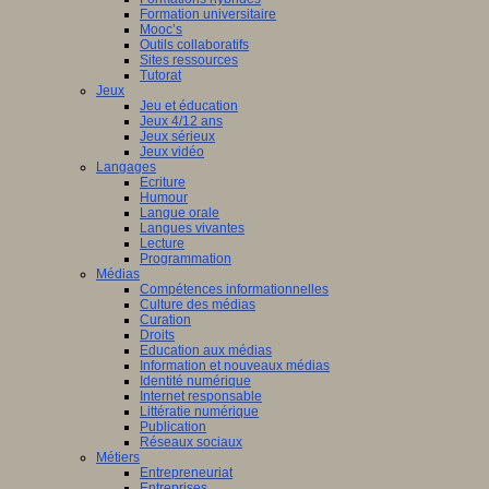
Formation universitaire
Mooc’s
Outils collaboratifs
Sites ressources
Tutorat
Jeux
Jeu et éducation
Jeux 4/12 ans
Jeux sérieux
Jeux vidéo
Langages
Ecriture
Humour
Langue orale
Langues vivantes
Lecture
Programmation
Médias
Compétences informationnelles
Culture des médias
Curation
Droits
Education aux médias
Information et nouveaux médias
Identité numérique
Internet responsable
Littératie numérique
Publication
Réseaux sociaux
Métiers
Entrepreneuriat
Entreprises