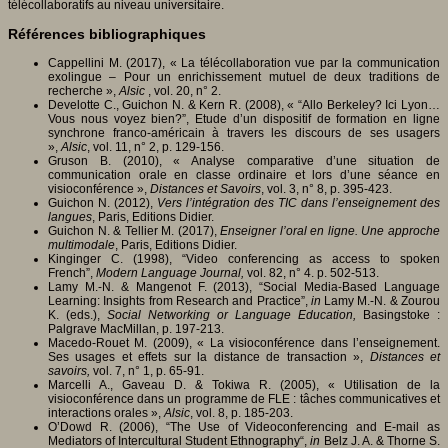
télécollaboratifs au niveau universitaire.
Références bibliographiques
Cappellini M. (2017), « La télécollaboration vue par la communication
exolingue – Pour un enrichissement mutuel de deux traditions de
recherche »,
Alsic
, vol. 20, n° 2.
Develotte C., Guichon N. & Kern R. (2008), « “Allo Berkeley? Ici Lyon…
Vous nous voyez bien?”, Etude d’un dispositif de formation en ligne
synchrone franco-américain à travers les discours de ses usagers
»,
Alsic
, vol. 11, n° 2, p. 129-156.
Gruson B. (2010), « Analyse comparative d’une situation de
communication orale en classe ordinaire et lors d’une séance en
visioconférence »,
Distances et Savoirs
, vol. 3, n° 8, p. 395-423.
Guichon N. (2012),
Vers l’intégration des TIC dans l’enseignement des
langues
, Paris, Editions Didier.
Guichon N. & Tellier M. (2017),
Enseigner l’oral en ligne. Une approche
multimodale
, Paris, Editions Didier.
Kinginger C. (1998), “Video conferencing as access to spoken
French”,
Modern Language Journal,
vol. 82, n° 4. p. 502-513.
Lamy M.-N. & Mangenot F. (2013), “Social Media-Based Language
Learning: Insights from Research and Practice”,
in
Lamy M.-N. & Zourou
K. (eds.),
Social Networking or Language Education,
Basingstoke :
Palgrave MacMillan, p. 197-213.
Macedo-Rouet M. (2009), « La visioconférence dans l’enseignement.
Ses usages et effets sur la distance de transaction »,
Distances et
savoirs,
vol. 7, n° 1, p. 65-91.
Marcelli A., Gaveau D. & Tokiwa R. (2005), « Utilisation de la
visioconférence dans un programme de FLE : tâches communicatives et
interactions orales »,
Alsic
, vol. 8, p. 185-203.
O’Dowd R. (2006), “The Use of Videoconferencing and E-mail as
Mediators of Intercultural Student Ethnography“,
in
Belz J. A. & Thorne S.