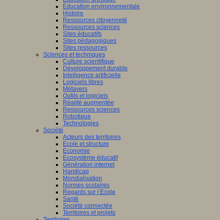
Education environnementale
Histoire
Ressources citoyenneté
Ressources sciences
Sites éducatifs
Sites pédagogiques
Sites ressources
Sciences et techniques
Culture scientifique
Développement durable
Intelligence artificielle
Logiciels libres
Métavers
Outils et logiciels
Réalité augmentée
Ressources sciences
Robotique
Technologies
Société
Acteurs des territoires
Ecole et structure
Economie
Ecosystème éducatif
Génération internet
Handicap
Mondialisation
Normes scolaires
Regards sur l’Ecole
Santé
Société connectée
Territoires et projets
Territoires