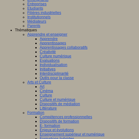
Entreprises
Etudiants
Filières industrielles
Institutionnels
Médiateurs
Parents
Thématiques
Apprendre et enseigner
Apprendre
Apprentissages
Apprentissages collaboratifs
Créativité
Culture numérique
Evaluations
Individualisation
Initiatives
Interdisciplinarité
Outils pour la classe
Arts et Culture
Art
Cinéma
Culture
Culture et numérique
Dispositifs de médiation
Littérature
Formation
Compétences professionnelles
Dispositifs de formation
E- formation
Enjeux et évolutions
Enseignement supérieur et numérique
Formations hybrides