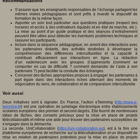
Recommandations
S’assurer que les enseignants responsables de l’échange partagent les
mêmes visées pédagogiques et sont prêts à investir le dispositif de
formation de la même façon.
Apporter un soin tout particulier aux questions pratiques (respect des
horaires et accès à des ordinateurs équipés et en état de marche, etc.).
La mise au point d’un guide pratique et des séances d’entraînement
peuvent être utiles pour détecter les éventuels problèmes techniques et
rassurer les participants.
Inclure dans la séquence pédagogique, en amont des interactions avec
les partenaires distants, des activités destinées à développer la
compréhension des différences interculturelles et la capacité à
contribuer efficacement aux interactions en ligne. La rédaction
d’un
vademecum
avec les groupes d’apprenants (comment se
comporter en cas de difficulté ? comment demander de l’aide à son
partenaire ?) peut faciliter la conduite des échanges.
Concevoir des tâches appropriées propices à engager les partenaires à
part égale dans des interactions riches alternant des moments de
négociation du sens, de collaboration et de comparaison interculturelle.
Voir aussi
Deux initiatives sont à signaler. En France, l’action eTwinning (
http://www.e-
twinning.fr
/) est une opération de jumelage électronique entre établissements
scolaires européens des premier et second degrés. Elle fournit de nombreuses
idées de tâches, des conseils précieux pour la mise en place de projets
télécollaboratifs et même une aide pour trouver des partenaires susceptibles de
s’engager dans la démarche.
La seconde, UniCollaboration (
https://uni-collaboration.eu
), est à la fois une
plateforme européenne de recherche sur la télécollaboration et un dispositif de
mise en relation de partenaires potentiels pour la mise en place de projets