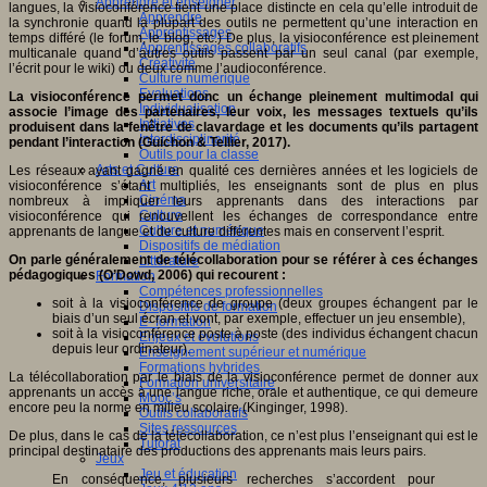
Apprendre et enseigner
langues, la visioconférence tient une place distincte en cela qu’elle introduit de
Apprendre
la synchronie quand la plupart des outils ne permettent qu’une interaction en
Apprentissages
temps différé (le forum, le blog, etc.) De plus, la visioconférence est pleinement
Apprentissages collaboratifs
multicanale quand d’autres outils passent par un seul canal (par exemple,
Créativité
l’écrit pour le wiki) ou deux comme l’audioconférence.
Culture numérique
Evaluations
La visioconférence permet donc un échange pleinement multimodal qui
Individualisation
associe l’image des partenaires, leur voix, les messages textuels qu’ils
Initiatives
produisent dans la fenêtre de clavardage et les documents qu’ils partagent
Interdisciplinarité
pendant l’interaction (Guichon & Tellier, 2017).
Outils pour la classe
Arts et Culture
Les réseaux ayant gagné en qualité ces dernières années et les logiciels de
Art
visioconférence s’étant multipliés, les enseignants sont de plus en plus
Cinéma
nombreux à impliquer leurs apprenants dans des interactions par
Culture
visioconférence qui renouvellent les échanges de correspondance entre
Culture et numérique
apprenants de langue et de culture différentes mais en conservent l’esprit.
Dispositifs de médiation
On parle généralement de télécollaboration pour se référer à ces échanges
Littérature
pédagogiques (O’Dowd, 2006) qui recourent :
Formation
Compétences professionnelles
soit à la visioconférence de groupe (deux groupes échangent par le
Dispositifs de formation
biais d’un seul écran et vont, par exemple, effectuer un jeu ensemble),
E- formation
soit à la visioconférence poste à poste (des individus échangent chacun
Enjeux et évolutions
depuis leur ordinateur).
Enseignement supérieur et numérique
Formations hybrides
La télécollaboration par le biais de la visioconférence permet de donner aux
Formation universitaire
apprenants un accès à une langue riche, orale et authentique, ce qui demeure
Mooc’s
encore peu la norme en milieu scolaire (Kinginger, 1998).
Outils collaboratifs
Sites ressources
De plus, dans le cas de la télécollaboration, ce n’est plus l’enseignant qui est le
Tutorat
principal destinataire des productions des apprenants mais leurs pairs.
Jeux
Jeu et éducation
En conséquence, plusieurs recherches s’accordent pour