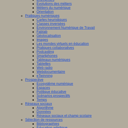
Evolutions des métiers
Métiers du numérique
Orientation
Pratiques numériques
Cartes heuristiques
Classes inversées
Environnement Numérique de Travail
Fablab
Géolocalisation
Images
Les mondes virtuels en éducation
Pratiques collaboratives
Podcasting
Smartphones
Tableaux numériques
Tablettes
Web radio
Webdocumentaire
eTwinning
Prospective
Ecosystème numérique
Espaces
Politique éducative
Scénarios prospectifs
Temps
Réseaux sociaux
Algorithme
Données
Réseaux sociaux et champ scolaire
Sélection de ressources
Bibliographies
Education artistique