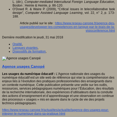
L. (dir.),
Computer-mediated Intercultural Foreign Language Education
,
Boston : Heinle & Heinle, p. 86-120.
O’Dowd R. & Waire P. (2009), “Critical issues in telecollaborative task
design”,
Computer Assisted Language Learning
, vol. 22, n° 2, p. 173-
188.
Article publié sur le site :
https://www.reseau-canope.fr/agence-des-
usages/developper-les-competences-en-langue-par-le-biais-de-la-
visioconference.html
Dernière modification le jeudi, 31 mai 2018
Oralité
,
Langues vivantes
,
Dispositifs de formation
,
Agence usages Canopé
Les usages du numérique éducatif :
L'Agence nationale des usages du
numérique éducatif est un site web de référence qui vise la compréhension des
enjeux liés à l’évolution des pratiques professionnelles des enseignants dans
un contexte numérique. Cette publication présente une veille sur les outils,
ressources, services pédagogiques numériques pour l’Éducation, des résultats
de la recherche internationale, des expériences d’utilisateurs dans la conduite
des actions d’enseignement et d’apprentissage et une observation en continue
des processus « usages » mis en œuvre dans le cycle de vie des projets
technico-pédagogiques.
https://www.reseau-canope.fr/actualites/actualite/lagence-des-usages-pour-
integrer-le-numerique-dans-sa-pratique.html