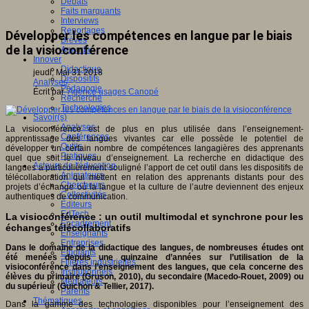
Débats
Faits marquants
Interviews
Reportages
Développer les compétences en langue par le biais
Brèves
de la visioconférence
Agenda
Innover
Didactique
jeudi, Mai 31 2018
Dispositifs
Analyses
Pédagogie
Écrit par
Agence usages Canopé
Recherche
Technologies
Savoir(s)
Analyses
La visioconférence est de plus en plus utilisée dans l’enseignement-
Conférences
apprentissage des langues vivantes car elle possède le potentiel de
Outils
développer un certain nombre de compétences langagières des apprenants
Pratiques
quel que soit le niveau d’enseignement. La recherche en didactique des
Acteurs de l'éducation
langues a particulièrement souligné l’apport de cet outil dans les dispositifs de
Animateurs
télécollaboration qui mettent en relation des apprenants distants pour des
Chercheurs
projets d’échange où la langue et la culture de l’autre deviennent des enjeux
Collectivités
authentiques de communication.
Editeurs
EdTech
La visioconférence : un outil multimodal et synchrone pour les
Encadrement
échanges télécollaboratifs
Enseignants
Entreprises
Dans le domaine de la didactique des langues, de nombreuses études ont
Etudiants
été menées depuis une quinzaine d’années sur l’utilisation de la
Filières industrielles
visioconférence dans l’enseignement des langues, que cela concerne des
Institutionnels
élèves du primaire (Gruson, 2010), du secondaire (Macedo-Rouet, 2009) ou
Médiateurs
du supérieur (Guichon & Tellier, 2017).
Parents
Thématiques
Dans la gamme des technologies disponibles pour l’enseignement des