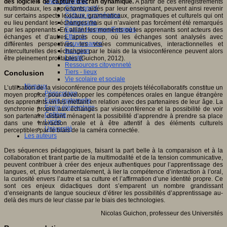
Vivre ensemble
des logiciels de capture d’écran dynamique.
A partir de ces enregistrements
Citoyenneté
multimodaux, les apprenants, aidés par leur enseignant, peuvent ainsi revenir
Culture européenne
sur certains aspects lexicaux, grammaticaux, pragmatiques et culturels qui ont
Démocratie
eu lieu pendant les échanges mais qui n’avaient pas forcément été remarqués
Egalité Hommes/Femmes
par les apprenants. En alliant les moments où les apprenants sont acteurs des
Ethique
échanges et d’autres, après coup, où les échanges sont analysés avec
Gouvernance
différentes perspectives, les visées communicatives, interactionnelles et
Inclusion
interculturelles des échanges par le biais de la visioconférence peuvent alors
Laïcité
être pleinement profitables (Guichon, 2012).
Ressources citoyenneté
Tiers - lieux
Conclusion
Vie scolaire et sociale
Niveaux
L’utilisation de la visioconférence pour des projets télécollaboratifs constitue un
Périscolaire
moyen propice pour développer les compétences orales en langue étrangère
Ecole maternelle
des apprenants en les mettant en relation avec des partenaires de leur âge. La
Ecole élémentaire
synchronie propre aux échanges par visioconférence et la possibilité de voir
Collège
son partenaire distant ménagent la possibilité d’apprendre à prendre sa place
Lycée
dans une interaction orale et à être attentif à des éléments culturels
Université
perceptibles par le biais de la caméra connectée.
Les auteurs
Des séquences pédagogiques, faisant la part belle à la comparaison et à la
collaboration et tirant partie de la multimodalité et de la tension communicative,
peuvent contribuer à créer des enjeux authentiques pour l’apprentissage des
langues, et, plus fondamentalement, à lier la compétence d’interaction à l’oral,
la curiosité envers l’autre et sa culture et l’affirmation d’une identité propre. Ce
sont ces enjeux didactiques dont s’emparent un nombre grandissant
d’enseignants de langue soucieux d’étirer les possibilités d’apprentissage au-
delà des murs de leur classe par le biais des technologies.
Nicolas Guichon, professeur des Universités