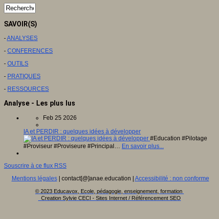
SAVOIR(S)
-
ANALYSES
-
CONFERENCES
-
OUTILS
-
PRATIQUES
-
RESSOURCES
Analyse - Les plus lus
Feb 25 2026
IA et PERDIR : quelques idées à développer
#Education #Pilotage
#Proviseur #Proviseure #Principal…
En savoir plus...
Souscrire à ce flux RSS
Mentions légales
| contact[@]anae.education |
Accessibilité : non conforme
© 2023 Educavox, Ecole, pédagogie, enseignement, formation
Creation Sylvie CECI - Sites Internet / Référencement SEO