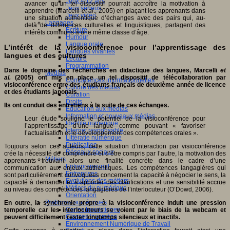
Jeux 4/12 ans
avancer qu’un tel dispositif pourrait accroître la motivation à
Jeux sérieux
apprendre (Marcelli
et al
., 2005) en plaçant les apprenants dans
Jeux vidéo
une situation authentique d’échanges avec des pairs qui, au-
Langages
delà de différences culturelles et linguistiques, partagent des
Ecriture
intérêts communs à une même classe d’âge.
Humour
Langue orale
L’intérêt de la visioconférence pour l’apprentissage des
Langues vivantes
langues et des cultures
Lecture
Programmation
Dans le domaine des recherches en didactique des langues, Marcelli
et
Médias
al.
(2005) ont mis en place un tel dispositif de télécollaboration par
Compétences informationnelles
visioconférence entre des étudiants français de deuxième année de licence
Culture des médias
et des étudiants japonais.
Curation
Droits
Ils ont conduit des entretiens à la suite de ces échanges.
Education aux médias
Information et nouveaux médias
Leur étude souligne le potentiel de la visioconférence pour
Identité numérique
l’apprentissage d’une langue comme pouvant « favoriser
Internet responsable
l’actualisation et le développement des compétences orales ».
Littératie numérique
Publication
Toujours selon ces auteurs, cette situation d’interaction par visioconférence
Réseaux sociaux
crée la nécessité de comprendre et d’être compris par l’autre, la motivation des
Métiers
apprenants trouvant alors une finalité concrète dans le cadre d’une
Entrepreneuriat
communication aux enjeux authentiques. Les compétences langagières qui
Entreprises
sont particulièrement convoquées concernent la capacité à négocier le sens, la
Evolutions des métiers
capacité à demander et à apporter des clarifications et une sensibilité accrue
Métiers du numérique
au niveau des compétences langagières de l’interlocuteur (O’Dowd, 2006).
Orientation
Pratiques numériques
En outre, la synchronie propre à la visioconférence induit une pression
Cartes heuristiques
temporelle car les interlocuteurs se voient par le biais de la webcam et
Classes inversées
peuvent difficilement rester longtemps silencieux et inactifs.
Environnement Numérique de Travail