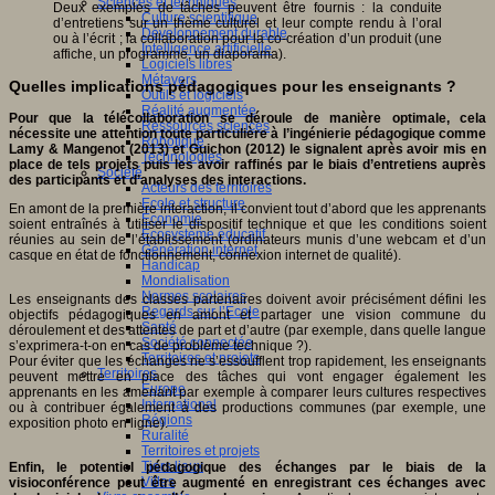
Sciences et techniques
Deux exemples de tâches peuvent être fournis : la conduite
Culture scientifique
d’entretiens sur un thème culturel et leur compte rendu à l’oral
Développement durable
ou à l’écrit ; la collaboration pour la co-création d’un produit (une
Intelligence artificielle
affiche, un programme, un diaporama).
Logiciels libres
Métavers
Quelles implications pédagogiques pour les enseignants ?
Outils et logiciels
Réalité augmentée
Pour que la télécollaboration se déroule de manière optimale, cela
Ressources sciences
nécessite une attention toute particulière à l’ingénierie pédagogique comme
Robotique
Lamy & Mangenot (2013) et Guichon (2012) le signalent après avoir mis en
Technologies
place de tels projets puis les avoir raffinés par le biais d’entretiens auprès
Société
des participants et d’analyses des interactions.
Acteurs des territoires
Ecole et structure
En amont de la première interaction, il convient tout d’abord que les apprenants
Economie
soient entraînés à utiliser le dispositif technique et que les conditions soient
Ecosystème éducatif
réunies au sein de l’établissement (ordinateurs munis d’une webcam et d’un
Génération internet
casque en état de fonctionnement, connexion internet de qualité).
Handicap
Mondialisation
Normes scolaires
Les enseignants des classes partenaires doivent avoir précisément défini les
Regards sur l’Ecole
objectifs pédagogiques en amont et partager une vision commune du
Santé
déroulement et des attentes de part et d’autre (par exemple, dans quelle langue
Société connectée
s’exprimera-t-on en cas de problème technique ?).
Territoires et projets
Pour éviter que les échanges ne s’essoufflent trop rapidement, les enseignants
Territoires
peuvent mettre en place des tâches qui vont engager également les
Europe
apprenants en les amenant par exemple à comparer leurs cultures respectives
International
ou à contribuer également à des productions communes (par exemple, une
Régions
exposition photo en ligne).
Ruralité
Territoires et projets
Tiers lieux
Enfin, le potentiel pédagogique des échanges par le biais de la
Villes
visioconférence peut être augmenté en enregistrant ces échanges avec