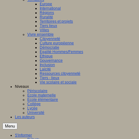
Europe
International
Régions
Ruralité
Territoires et projets
Tiers lieux
Villes
Vivre ensemble
Citoyenneté
Culture européenne
Démocratie
Egalité Hommes/Femmes
Ethique
Gouvernance
Inclusion
Laïcité
Ressources citoyenneté
Tiers - lieux
Vie scolaire et sociale
Niveaux
Périscolaire
Ecole maternelle
Ecole élémentaire
Collège
Lycée
Université
Les auteurs
Menu
S'informer