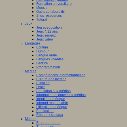
Formation universitaire
Mooc’s
Outils collaboratifs
Sites ressources
Tutorat
Jeux
Jeu et éducation
Jeux 4/12 ans
Jeux sérieux
Jeux vidéo
Langages
Ecriture
Humour
Langue orale
Langues vivantes
Lecture
Programmation
Médias
Compétences informationnelles
Culture des médias
Curation
Droits
Education aux médias
Information et nouveaux médias
Identité numérique
Internet responsable
Littératie numérique
Publication
Réseaux sociaux
Métiers
Entrepreneuriat
Entreprises