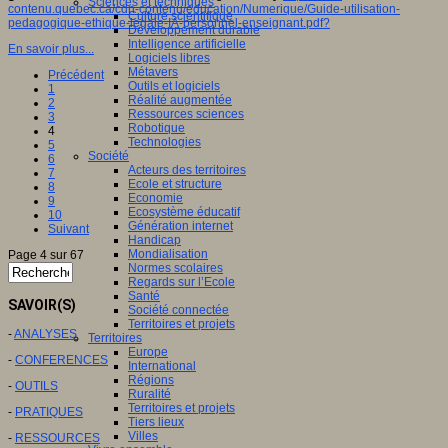
Sciences et techniques
contenu.quebec.ca/cdn-contenu/education/Numerique/Guide-utilisation-
Culture scientifique
pedagogique-ethique-legale-IA-personnel-enseignant.pdf?
Développement durable
Intelligence artificielle
En savoir plus...
Logiciels libres
Métavers
Précédent
Outils et logiciels
1
Réalité augmentée
2
Ressources sciences
3
Robotique
4
Technologies
5
Société
6
Acteurs des territoires
7
Ecole et structure
8
Economie
9
Ecosystème éducatif
10
Génération internet
Suivant
Handicap
Mondialisation
Page 4 sur 67
Normes scolaires
Regards sur l’Ecole
Santé
SAVOIR(S)
Société connectée
Territoires et projets
-
ANALYSES
Territoires
Europe
-
CONFERENCES
International
Régions
-
OUTILS
Ruralité
Territoires et projets
-
PRATIQUES
Tiers lieux
Villes
-
RESSOURCES