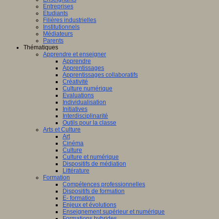
Entreprises
Etudiants
Filières industrielles
Institutionnels
Médiateurs
Parents
Thématiques
Apprendre et enseigner
Apprendre
Apprentissages
Apprentissages collaboratifs
Créativité
Culture numérique
Evaluations
Individualisation
Initiatives
Interdisciplinarité
Outils pour la classe
Arts et Culture
Art
Cinéma
Culture
Culture et numérique
Dispositifs de médiation
Littérature
Formation
Compétences professionnelles
Dispositifs de formation
E- formation
Enjeux et évolutions
Enseignement supérieur et numérique
Formations hybrides