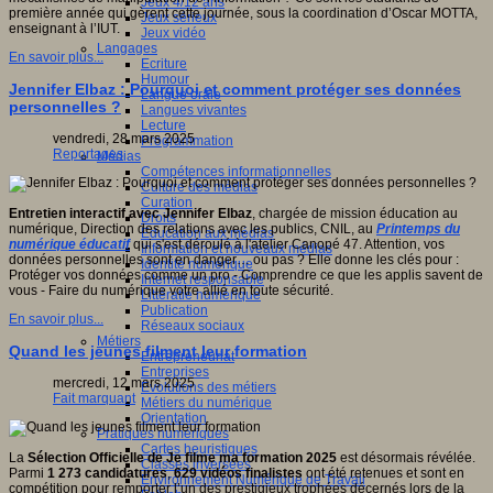
Jeux 4/12 ans
première année qui gèrent cette journée, sous la coordination d’Oscar MOTTA,
Jeux sérieux
enseignant à l’IUT.
Jeux vidéo
Langages
En savoir plus...
Ecriture
Humour
Jennifer Elbaz : Pourquoi et comment protéger ses données
Langue orale
personnelles ?
Langues vivantes
Lecture
vendredi, 28 mars 2025
Programmation
Reportages
Médias
Compétences informationnelles
Culture des médias
Curation
Entretien interactif avec Jennifer
Elbaz
, chargée de mission éducation au
Droits
numérique, Direction des relations avec les publics, CNIL, au
Printemps du
Education aux médias
numérique éducatif
qui s'est déroulé à l'atelier Canopé 47. Attention, vos
Information et nouveaux médias
données personnelles sont en danger… ou pas ? Elle donne les clés pour :
Identité numérique
Protéger vos données comme un pro - Comprendre ce que les applis savent de
Internet responsable
vous - Faire du numérique votre allié en toute sécurité.
Littératie numérique
Publication
En savoir plus...
Réseaux sociaux
Métiers
Quand les jeunes filment leur formation
Entrepreneuriat
Entreprises
mercredi, 12 mars 2025
Evolutions des métiers
Fait marquant
Métiers du numérique
Orientation
Pratiques numériques
Cartes heuristiques
La
Sélection Officielle de Je filme ma formation 2025
est désormais révélée.
Classes inversées
Parmi
1 273 candidatures
,
629 vidéos finalistes
ont été retenues et sont en
Environnement Numérique de Travail
compétition pour remporter l’un des prestigieux trophées décernés lors de la