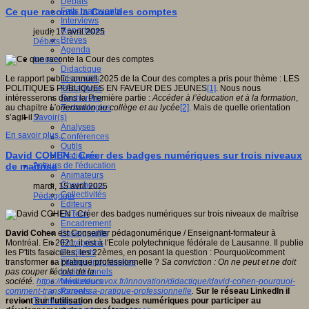
Débats
Faits marquants
Ce que raconte la Cour des comptes
Interviews
Reportages
jeudi, 17 avril 2025
Brèves
Débats
Agenda
Innover
Didactique
Dispositifs
Le rapport public annuel 2025 de la Cour des comptes a pris pour thème : LES
Pédagogie
POLITIQUES PUBLIQUES EN FAVEUR DES JEUNES
[1]
. Nous nous
Recherche
intéresserons dans la Première partie :
Accéder à l’éducation et à la formation
,
Technologies
au chapitre
L’orientation au collège et au lycée
[2]
. Mais de quelle orientation
Savoir(s)
s’agit-il ?
Analyses
En savoir plus...
Conférences
Outils
David COHEN : Créer des badges numériques sur trois niveaux
Pratiques
Acteurs de l'éducation
de maîtrise
Animateurs
Chercheurs
mardi, 15 avril 2025
Collectivités
Pédagogie
Editeurs
EdTech
Encadrement
Enseignants
David Cohen
est Conseiller pédagonumérique / Enseignant-formateur à
Entreprises
Montréal. En 2021, il est à l'Ecole polytechnique fédérale de Lausanne. Il publie
Etudiants
les P'tits fascicules, les 22èmes, en posant la question : Pourquoi/comment
Filières industrielles
transformer sa pratique professionnelle ?
Sa conviction : On ne peut et ne doit
Institutionnels
pas couper l'école de la
Médiateurs
société.
https://www.educavox.fr/innovation/didactique/david-cohen-pourquoi-
Parents
comment-transformer-sa-pratique-professionnelle
.
Sur le réseau LinkedIn il
Thématiques
revient sur l'utilisation des badges numériques pour participer au