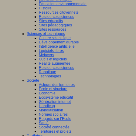
Education environnementale
Histoire
Ressources citoyenneté
Ressources sciences
Sites éducatifs
Sites pédagogiques
Sites ressources
Sciences et techniques
Culture scientifique
Développement durable
Intelligence artificielle
Logiciels libres
Métavers
Outils et logiciels
Réalité augmentée
Ressources sciences
Robotique
Technologies
Société
Acteurs des territoires
Ecole et structure
Economie
Ecosystème éducatif
Génération internet
Handicap
Mondialisation
Normes scolaires
Regards sur l’Ecole
Santé
Société connectée
Territoires et projets
Territoires