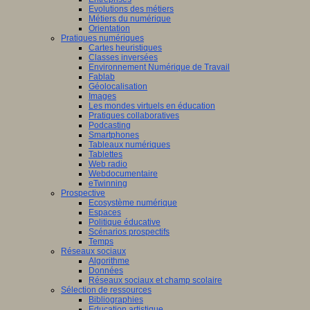
Evolutions des métiers
Métiers du numérique
Orientation
Pratiques numériques
Cartes heuristiques
Classes inversées
Environnement Numérique de Travail
Fablab
Géolocalisation
Images
Les mondes virtuels en éducation
Pratiques collaboratives
Podcasting
Smartphones
Tableaux numériques
Tablettes
Web radio
Webdocumentaire
eTwinning
Prospective
Ecosystème numérique
Espaces
Politique éducative
Scénarios prospectifs
Temps
Réseaux sociaux
Algorithme
Données
Réseaux sociaux et champ scolaire
Sélection de ressources
Bibliographies
Education artistique