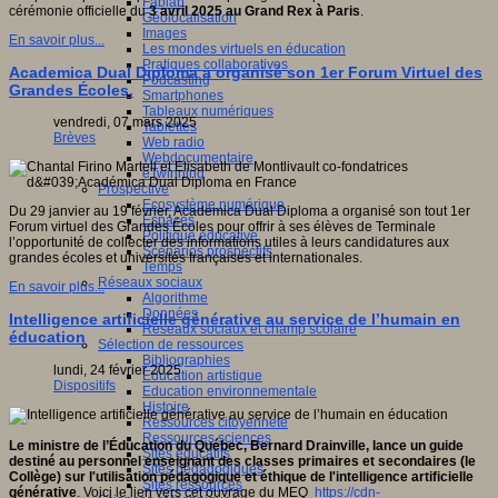
Fablab
cérémonie officielle du
3 avril 2025 au Grand Rex à Paris
.
Géolocalisation
Images
En savoir plus...
Les mondes virtuels en éducation
Pratiques collaboratives
Academica Dual Diploma a organisé son 1er Forum Virtuel des
Podcasting
Grandes Écoles.
Smartphones
Tableaux numériques
vendredi, 07 mars 2025
Tablettes
Brèves
Web radio
Webdocumentaire
eTwinning
Prospective
Ecosystème numérique
Du 29 janvier au 19 février, Academica Dual Diploma a organisé son tout 1er
Espaces
Forum virtuel des Grandes Écoles pour offrir à ses élèves de Terminale
Politique éducative
l’opportunité de collecter des informations utiles à leurs candidatures aux
Scénarios prospectifs
grandes écoles et universités françaises et internationales.
Temps
Réseaux sociaux
En savoir plus...
Algorithme
Données
Intelligence artificielle générative au service de l’humain en
Réseaux sociaux et champ scolaire
éducation
Sélection de ressources
Bibliographies
lundi, 24 février 2025
Education artistique
Dispositifs
Education environnementale
Histoire
Ressources citoyenneté
Ressources sciences
Le ministre de l’Éducation du Québec, Bernard Drainville, lance un guide
Sites éducatifs
destiné au personnel enseignant des classes primaires et secondaires (le
Sites pédagogiques
Collège) sur l'utilisation pédagogique et éthique de l'intelligence artificielle
Sites ressources
générative
. Voici le lien vers cet ouvrage du MEQ
https://cdn-