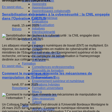
Apprendre et enseigner
développement des compétences.
Apprendre
En savoir plus...
Apprentissages
Apprentissages collaboratifs
Sensibilisation des jeunes à la cybersécurité : la CNIL engagée
Créativité
Culture numérique
dans l'Opération CACTUS
Evaluations
Individualisation
mardi, 15 avril 2025
Initiatives
Brèves
Interdisciplinarité
Outils pour la classe
Arts et Culture
Art
Les attaques visant les espaces numériques de travail (ENT) se multiplient. En
Cinéma
réponse, les autorités compétentes en matière de cybersécurité et les
Culture
ministères de l’Education nationale, de l’Enseignement supérieur et de la
Culture et numérique
recherche, ont lancé une campagne de sensibilisation à l’hameçonnage
Dispositifs de médiation
destinée aux collégiens et lycéens.
Littérature
Formation
En savoir plus...
Compétences professionnelles
Dispositifs de formation
Comment le numérique réinvente les mécanismes de
E- formation
manipulation de l’information ?
Enjeux et évolutions
Enseignement supérieur et numérique
Formations hybrides
lundi, 07 avril 2025
Formation universitaire
Reportages
Mooc’s
Outils collaboratifs
Sites ressources
Tutorat
Un Colloque Digital Natives s'est déroulé à l'Université Bordeaux Montaigne le
Jeux
26 mars 2025 sur la question : Comment le numérique réinvente les
Jeu et éducation
mécanismes de manipulation de l’information ? Ce sont les étudiants de