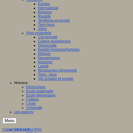
Europe
International
Régions
Ruralité
Territoires et projets
Tiers lieux
Villes
Vivre ensemble
Citoyenneté
Culture européenne
Démocratie
Egalité Hommes/Femmes
Ethique
Gouvernance
Inclusion
Laïcité
Ressources citoyenneté
Tiers - lieux
Vie scolaire et sociale
Niveaux
Périscolaire
Ecole maternelle
Ecole élémentaire
Collège
Lycée
Université
Les auteurs
Menu
S'abonner à ce flux RSS
S'informer