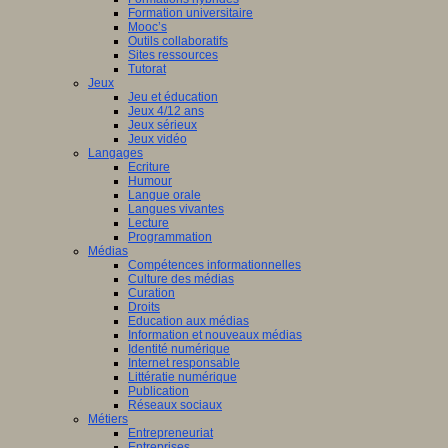
Formation universitaire
Mooc’s
Outils collaboratifs
Sites ressources
Tutorat
Jeux
Jeu et éducation
Jeux 4/12 ans
Jeux sérieux
Jeux vidéo
Langages
Ecriture
Humour
Langue orale
Langues vivantes
Lecture
Programmation
Médias
Compétences informationnelles
Culture des médias
Curation
Droits
Education aux médias
Information et nouveaux médias
Identité numérique
Internet responsable
Littératie numérique
Publication
Réseaux sociaux
Métiers
Entrepreneuriat
Entreprises