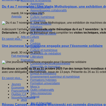
Apprendre et enseigner
Apprendre
Du 4 au 7 novembre : Une Visite Mythologique, une exhibition d
Apprentissages
Apprentissages collaboratifs
mardi, 04 novembre 2025
Créativité
Agenda
Culture numérique
Evaluations
Individualisation
Initiatives
A découvrir l’arrivée d’une
nouvelle visite thématique du 4 au 7 novembre : la 
Interdisciplinarité
Delaroziere.
Cette visite thématique vient compléter les
visites techniques, visi
Outils pour la classe
Arts et Culture
En savoir plus...
Art
Cinéma
Une jeunesse francophone engagée pour l’économie solidaire
Culture
Culture et numérique
jeudi, 30 octobre 2025
Dispositifs de médiation
Fait marquant
Littérature
Formation
Compétences professionnelles
Dispositifs de formation
Bordeaux accueille du 29 au 31 octobre 2025 l’un des temps forts mondiaux de 
E- formation
avec une délégation internationale, issue de 13 pays. Présente du 26 au 31 octobr
Enjeux et évolutions
Enseignement supérieur et numérique
En savoir plus...
Formations hybrides
Formation universitaire
Jeunes
Mooc’s
Economie
Outils collaboratifs
Francophonie
Sites ressources
Québec CA
Tutorat
NouvelleAquitaine
Jeux
Jeu et éducation
Réseau Canopé : Alexandra Wisniewski est nommée directrice gé