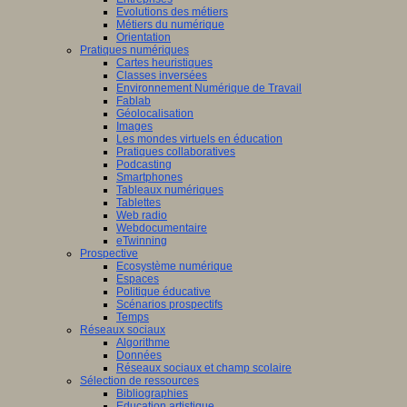
Evolutions des métiers
Métiers du numérique
Orientation
Pratiques numériques
Cartes heuristiques
Classes inversées
Environnement Numérique de Travail
Fablab
Géolocalisation
Images
Les mondes virtuels en éducation
Pratiques collaboratives
Podcasting
Smartphones
Tableaux numériques
Tablettes
Web radio
Webdocumentaire
eTwinning
Prospective
Ecosystème numérique
Espaces
Politique éducative
Scénarios prospectifs
Temps
Réseaux sociaux
Algorithme
Données
Réseaux sociaux et champ scolaire
Sélection de ressources
Bibliographies
Education artistique