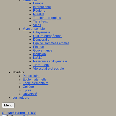
Europe
International
Régions
Ruralité
Territoires et projets
Tiers lieux
Villes
Vivre ensemble
Citoyenneté
Culture européenne
Démocratie
Egalité Hommes/Femmes
Ethique
Gouvernance
Inclusion
Laïcité
Ressources citoyenneté
Tiers - lieux
Vie scolaire et sociale
Niveaux
Périscolaire
Ecole maternelle
Ecole élémentaire
Collège
Lycée
Université
Les auteurs
Menu
S'abonner à ce flux RSS
S'informer