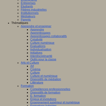
Entreprises
Etudiants
Filières industrielles
Institutionnels
Médiateurs
Parents
Thématiques
Apprendre et enseigner
Apprendre
Apprentissages
Apprentissages collaboratifs
Créativité
Culture numérique
Evaluations
Individualisation
Initiatives
Interdisciplinarité
Outils pour la classe
Arts et Culture
Art
Cinéma
Culture
Culture et numérique
Dispositifs de médiation
Littérature
Formation
Compétences professionnelles
Dispositifs de formation
E- formation
Enjeux et évolutions
Enseignement supérieur et numérique
Formations hybrides