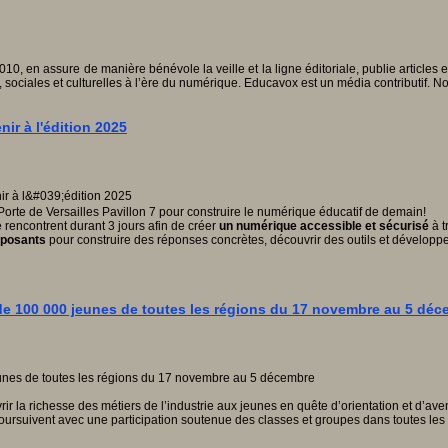
010, en assure de manière bénévole la veille et la ligne éditoriale, publie articles
, sociales et culturelles à l’ère du numérique. Educavox est un média contributif. N
r à l'édition 2025
te de Versailles Pavillon 7 pour construire le numérique éducatif de demain!
e rencontrent durant 3 jours afin de créer
un numérique accessible et sécurisé
à t
xposants
pour construire des réponses concrètes, découvrir des outils et développer 
s de 100 000 jeunes de toutes les régions du 17 novembre au 5 dé
vrir la richesse des métiers de l’industrie aux jeunes en quête d’orientation et d’av
oursuivent avec une participation soutenue des classes et groupes dans toutes le