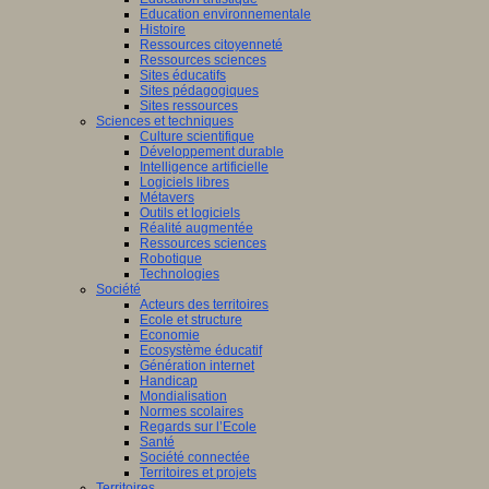
Education environnementale
Histoire
Ressources citoyenneté
Ressources sciences
Sites éducatifs
Sites pédagogiques
Sites ressources
Sciences et techniques
Culture scientifique
Développement durable
Intelligence artificielle
Logiciels libres
Métavers
Outils et logiciels
Réalité augmentée
Ressources sciences
Robotique
Technologies
Société
Acteurs des territoires
Ecole et structure
Economie
Ecosystème éducatif
Génération internet
Handicap
Mondialisation
Normes scolaires
Regards sur l’Ecole
Santé
Société connectée
Territoires et projets
Territoires