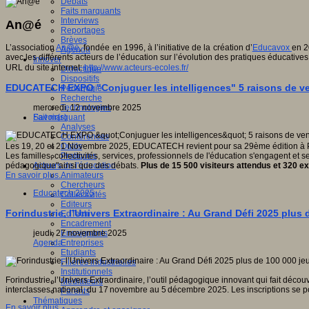
Débats
Faits marquants
Interviews
An@é
Reportages
Brèves
L’association
An@é
, fondée en 1996, à l’initiative de la création d’
Educavox
en 2
Agenda
avec les différents acteurs de l’éducation sur l’évolution des pratiques éducatives
Innover
URL du site internet:
http://www.acteurs-ecoles.fr/
Didactique
Dispositifs
EDUCATECH EXPO "Conjuguer les intelligences" 5 raisons de veni
Pédagogie
Recherche
mercredi, 12 novembre 2025
Technologies
Fait marquant
Savoir(s)
Analyses
Conférences
Les 19, 20 et 21 Novembre 2025, EDUCATECH revient pour sa 29ème édition à Por
Outils
Les familles, collectivités, services, professionnels de l'éducation s'engagent et s
Pratiques
pédagogique"ainsi que des débats.
Plus de 15 500 visiteurs attendus et 320 e
Acteurs de l'éducation
En savoir plus...
Animateurs
Chercheurs
Educatech 2025
Collectivités
Editeurs
Forindustrie, l’Univers Extraordinaire : Au Grand Défi 2025 plu
EdTech
Encadrement
jeudi, 27 novembre 2025
Enseignants
Agenda
Entreprises
Etudiants
Filières industrielles
Institutionnels
Forindustrie, l’Univers Extraordinaire, l’outil pédagogique innovant qui fait décou
Médiateurs
interclasses national, du 17 novembre au 5 décembre 2025. Les inscriptions se p
Parents
Thématiques
En savoir plus...