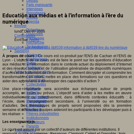
Débats
Faits marquants
Interviews
Reportages
Education aux médias et à l'information à l'ère du
Brèves
numérique
Agenda
Innover
Didactique
lundi, Déc 07 2015
Dispositifs
Conférences
Pédagogie
Écrit par
An@é
Recherche
Technologies
Savoir(s)
Analyses
À propos du cours :
Ce cours est co-produit par l'ENS de Cachan et l'ENS de
Conférences
Lyon - L’objectif de ce cours est de faire le point sur les questions d’éducation
Outils
aux médias et à l’information dans le contexte actuel du déploiement d’Internet
Pratiques
et des réseaux sociaux et de l’utilisation généralisée de dispositifs numériques
Acteurs de l'éducation
d’accès et de traitement de l’information. Comment décrypter et comprendre les
Animateurs
transformations en cours, mettre en place des formations sur ces questions et
Chercheurs
aider des apprenants à développer des capacités d’action ?
Collectivités
Editeurs
Une place importante sera accordée aux échanges autour de projets
EdTech
accomplis, en cours ou prévus. L’objectif sera d’aider à les mettre en œuvre
Encadrement
individuellement ou collectivement, dans différents contextes éducatifs : à
Enseignants
l’école, dans l’enseignement secondaire, à l’université ou en formation
Entreprises
d’adultes. Des thématiques de projets seront proposées dès la première
Etudiants
semaine et différentes équipes aideront les participants à les développer puis à
Filières industrielles
les réaliser.
Institutionnels
Les enseignant(e)s
Médiateurs
Parents
Le cours est assuré par un collectif d’auteurs de différentes institutions. Il
Thématiques
regroupe quatre académies : Besançon, Clermont, Créteil et Grenoble ; trois