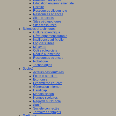
Education environnementale
Histoire
Ressources citoyenneté
Ressources sciences
Sites éducatifs
Sites pédagogiques
Sites ressources
Sciences et techniques
Culture scientifique
Développement durable
Intelligence artificielle
Logiciels libres
Métavers
Outils et logiciels
Réalité augmentée
Ressources sciences
Robotique
Technologies
Société
Acteurs des territoires
Ecole et structure
Economie
Ecosystème éducatif
Génération internet
Handicap
Mondialisation
Normes scolaires
Regards sur l’Ecole
Santé
Société connectée
Territoires et projets
Territoires