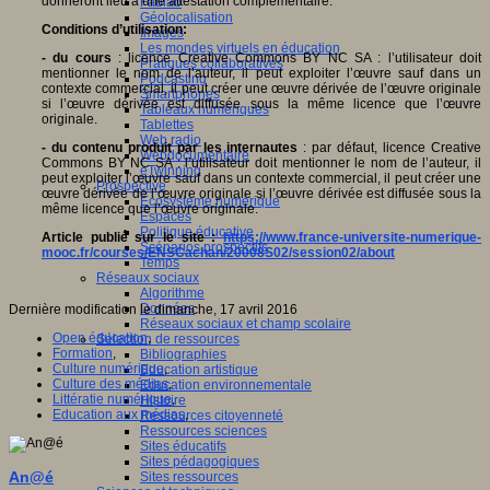
donneront lieu à une attestation complémentaire.
Fablab
Géolocalisation
Conditions d’utilisation:
Images
Les mondes virtuels en éducation
- du cours
: licence Creative Commons BY NC SA : l’utilisateur doit
Pratiques collaboratives
mentionner le nom de l’auteur, il peut exploiter l’œuvre sauf dans un
Podcasting
contexte commercial, il peut créer une œuvre dérivée de l’œuvre originale
Smartphones
si l’œuvre dérivée est diffusée sous la même licence que l’œuvre
Tableaux numériques
originale.
Tablettes
Web radio
- du contenu produit par les internautes
: par défaut, licence Creative
Webdocumentaire
Commons BY NC SA : l’utilisateur doit mentionner le nom de l’auteur, il
eTwinning
peut exploiter l’œuvre sauf dans un contexte commercial, il peut créer une
Prospective
œuvre dérivée de l’œuvre originale si l’œuvre dérivée est diffusée sous la
Ecosystème numérique
même licence que l’œuvre originale.
Espaces
Politique éducative
Article publié sur le site :
https://www.france-universite-numerique-
Scénarios prospectifs
mooc.fr/courses/ENSCachan/20008S02/session02/about
Temps
Réseaux sociaux
Algorithme
Données
Dernière modification le dimanche, 17 avril 2016
Réseaux sociaux et champ scolaire
Open éducation
,
Sélection de ressources
Formation
,
Bibliographies
Culture numérique
,
Education artistique
Culture des médias
,
Education environnementale
Littératie numérique
,
Histoire
Education aux médias
,
Ressources citoyenneté
Ressources sciences
Sites éducatifs
Sites pédagogiques
An@é
Sites ressources