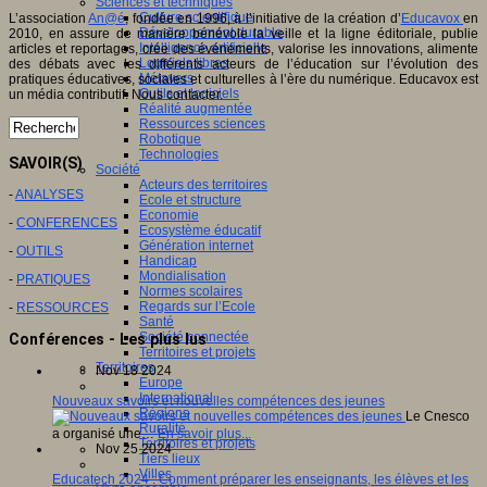
Sciences et techniques
Culture scientifique
L’association
An@é
, fondée en 1996, à l’initiative de la création d’
Educavox
en
Développement durable
2010, en assure de manière bénévole la veille et la ligne éditoriale, publie
Intelligence artificielle
articles et reportages, crée des événements, valorise les innovations, alimente
Logiciels libres
des débats avec les différents acteurs de l’éducation sur l’évolution des
Métavers
pratiques éducatives, sociales et culturelles à l’ère du numérique. Educavox est
Outils et logiciels
un média contributif. Nous contacter.
Réalité augmentée
Ressources sciences
Robotique
Technologies
SAVOIR(S)
Société
Acteurs des territoires
-
ANALYSES
Ecole et structure
Economie
-
CONFERENCES
Ecosystème éducatif
Génération internet
-
OUTILS
Handicap
Mondialisation
-
PRATIQUES
Normes scolaires
Regards sur l’Ecole
-
RESSOURCES
Santé
Société connectée
Conférences - Les plus lus
Territoires et projets
Territoires
Nov 18 2024
Europe
International
Nouveaux savoirs et nouvelles compétences des jeunes
Régions
Le Cnesco
Ruralité
a organisé une…
En savoir plus...
Territoires et projets
Nov 25 2024
Tiers lieux
Villes
Educatech 2024 : Comment préparer les enseignants, les élèves et les