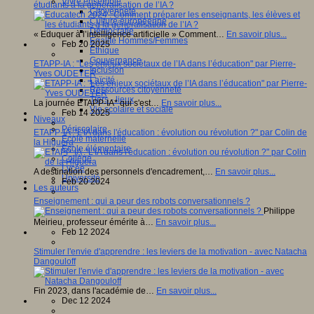
Vivre ensemble
étudiants à la généralisation de l’IA ?
Citoyenneté
Culture européenne
Démocratie
« Eduquer à l’intelligence artificielle » Comment…
En savoir plus...
Egalité Hommes/Femmes
Feb 20 2025
Ethique
Gouvernance
ETAPP-IA : "Les enjeux sociétaux de l’IA dans l’éducation" par Pierre-
Inclusion
Yves OUDEYER
Laïcité
Ressources citoyenneté
Tiers - lieux
La journée ETAPP-IA* qui s'est…
En savoir plus...
Vie scolaire et sociale
Feb 14 2025
Niveaux
Périscolaire
ETAPP-IA :"L'IA dans l'éducation : évolution ou révolution ?" par Colin de
Ecole maternelle
la Higuera
Ecole élémentaire
Collège
Lycée
A destination des personnels d'encadrement,…
En savoir plus...
Université
Feb 20 2024
Les auteurs
Enseignement : qui a peur des robots conversationnels ?
Philippe
Meirieu, professeur émérite à…
En savoir plus...
Feb 12 2024
Stimuler l'envie d'apprendre : les leviers de la motivation - avec Natacha
Dangouloff
Fin 2023, dans l'académie de…
En savoir plus...
Dec 12 2024