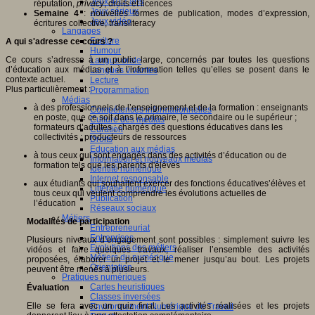
Jeux 4/12 ans
réputation,
privacy
, droits et licences
Jeux sérieux
Semaine 4
: nouvelles formes de publication, modes d’expression,
Jeux vidéo
écritures collective, transliteracy
Langages
Ecriture
A qui s'adresse ce cours ?
Humour
Ce cours s’adresse à un public large, concernés par toutes les questions
Langue orale
d’éducation aux médias et à l’information telles qu’elles se posent dans le
Langues vivantes
contexte actuel.
Lecture
Plus particulièrement :
Programmation
Médias
à des professionnels de l’enseignement et de la formation : enseignants
Compétences informationnelles
en poste, que ce soit dans le primaire, le secondaire ou le supérieur ;
Culture des médias
formateurs d’adultes ; chargés des questions éducatives dans les
Curation
collectivités ; producteurs de ressources
Droits
Education aux médias
à tous ceux qui sont engagés dans des activités d’éducation ou de
Information et nouveaux médias
formation tels que les parents d'élèves
Identité numérique
Internet responsable
aux étudiants qui souhaitent exercer des fonctions éducatives’élèves et
Littératie numérique
tous ceux qui veulent comprendre les évolutions actuelles de
Publication
l’éducation
Réseaux sociaux
Métiers
Modalités de participation
Entrepreneuriat
Entreprises
Plusieurs niveaux d’engagement sont possibles : simplement suivre les
Evolutions des métiers
vidéos et faire quelques travaux, réaliser l’ensemble des activités
Métiers du numérique
proposées, élaborer un projet et le mener jusqu’au bout. Les projets
Orientation
peuvent être menés à plusieurs.
Pratiques numériques
Cartes heuristiques
Évaluation
Classes inversées
Elle se fera avec un quiz final. Les activités réalisées et les projets
Environnement Numérique de Travail