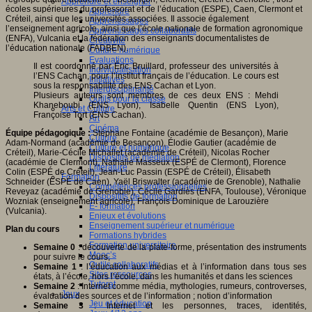
Apprendre et enseigner
écoles supérieures du professorat et de l’éducation (ESPE), Caen, Clermont et
Apprendre
Créteil, ainsi que les universités associées. Il associe également
Apprentissages
l’enseignement agricole, ainsi que l’école nationale de formation agronomique
Apprentissages collaboratifs
(ENFA), Vulcania et la fédération des enseignants documentalistes de
Créativité
l’éducation nationale (FADBEN).
Culture numérique
Evaluations
Il est coordonné par Éric Bruillard, professeur des universités à
Individualisation
l’ENS Cachan, pour l’institut français de l’éducation. Le cours est
Initiatives
sous la responsabilité des ENS Cachan et Lyon.
Interdisciplinarité
Plusieurs auteurs sont membres de ces deux ENS : Mehdi
Outils pour la classe
Khaneboubi (ENS Lyon), Isabelle Quentin (ENS Lyon),
Arts et Culture
Françoise Tort (ENS Cachan).
Art
Cinéma
Équipe pédagogique :
Stéphane Fontaine (académie de Besançon), Marie
Culture
Adam-Normand (académie de Besançon), Élodie Gautier (académie de
Culture et numérique
Créteil), Marie-Cécile Michallet (académie de Créteil), Nicolas Rocher
Dispositifs de médiation
(académie de Clermont), Nathalie Masseux (ESPÉ de Clermont), Florence
Littérature
Colin (ESPÉ de Créteil), Jean-Luc Passin (ESPÉ de Créteil), Élisabeth
Formation
Schneider (ESPÉ de Caen), Yaël Briswalter (académie de Grenoble), Nathalie
Compétences professionnelles
Reveyaz (académie de Grenoble), Cécile Gardiès (ENFA, Toulouse), Véronique
Dispositifs de formation
Wozniak (enseignement agricole), François Dominique de Larouzière
E- formation
(Vulcania).
Enjeux et évolutions
Enseignement supérieur et numérique
Plan du cours
Formations hybrides
Formation universitaire
Semaine 0
: découverte de la plate-forme, présentation des instruments
Mooc’s
pour suivre le cours,
Outils collaboratifs
Semaine 1
: l’éducation aux médias et à l’information dans tous ses
Sites ressources
états, à l’école, hors l’école, dans les humanités et dans les sciences
Tutorat
Semaine 2
: Internet comme média, mythologies, rumeurs, controverses,
Jeux
évaluation des sources et de l’information ; notion d’information
Jeu et éducation
Semaine 3
: Internet et les personnes, traces, identités,