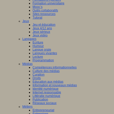
Formation universitaire
Mooc’s
Outils collaboratifs
Sites ressources
Tutorat
Jeux
Jeu et éducation
Jeux 4/12 ans
Jeux sérieux
Jeux vidéo
Langages
Ecriture
Humour
Langue orale
Langues vivantes
Lecture
Programmation
Médias
Compétences informationnelles
Culture des médias
Curation
Droits
Education aux médias
Information et nouveaux médias
Identité numérique
Internet responsable
Littératie numérique
Publication
Réseaux sociaux
Métiers
Entrepreneuriat
Entreprises