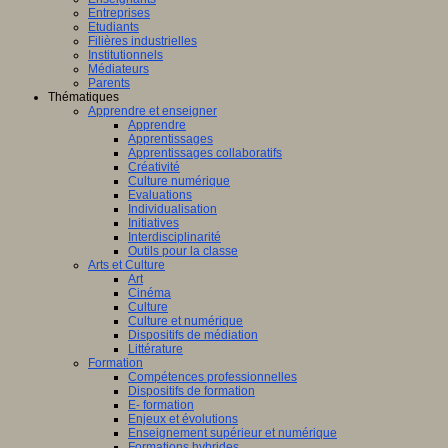
Entreprises
Etudiants
Filières industrielles
Institutionnels
Médiateurs
Parents
Thématiques
Apprendre et enseigner
Apprendre
Apprentissages
Apprentissages collaboratifs
Créativité
Culture numérique
Evaluations
Individualisation
Initiatives
Interdisciplinarité
Outils pour la classe
Arts et Culture
Art
Cinéma
Culture
Culture et numérique
Dispositifs de médiation
Littérature
Formation
Compétences professionnelles
Dispositifs de formation
E- formation
Enjeux et évolutions
Enseignement supérieur et numérique
Formations hybrides