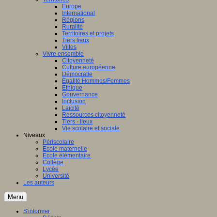
Europe
International
Régions
Ruralité
Territoires et projets
Tiers lieux
Villes
Vivre ensemble
Citoyenneté
Culture européenne
Démocratie
Egalité Hommes/Femmes
Ethique
Gouvernance
Inclusion
Laïcité
Ressources citoyenneté
Tiers - lieux
Vie scolaire et sociale
Niveaux
Périscolaire
Ecole maternelle
Ecole élémentaire
Collège
Lycée
Université
Les auteurs
Menu
S'informer