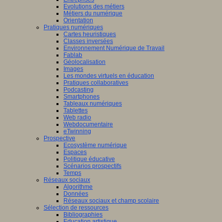
Evolutions des métiers
Métiers du numérique
Orientation
Pratiques numériques
Cartes heuristiques
Classes inversées
Environnement Numérique de Travail
Fablab
Géolocalisation
Images
Les mondes virtuels en éducation
Pratiques collaboratives
Podcasting
Smartphones
Tableaux numériques
Tablettes
Web radio
Webdocumentaire
eTwinning
Prospective
Ecosystème numérique
Espaces
Politique éducative
Scénarios prospectifs
Temps
Réseaux sociaux
Algorithme
Données
Réseaux sociaux et champ scolaire
Sélection de ressources
Bibliographies
Education artistique