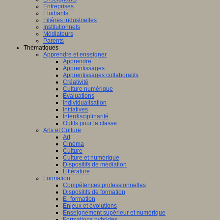
Entreprises
Etudiants
Filières industrielles
Institutionnels
Médiateurs
Parents
Thématiques
Apprendre et enseigner
Apprendre
Apprentissages
Apprentissages collaboratifs
Créativité
Culture numérique
Evaluations
Individualisation
Initiatives
Interdisciplinarité
Outils pour la classe
Arts et Culture
Art
Cinéma
Culture
Culture et numérique
Dispositifs de médiation
Littérature
Formation
Compétences professionnelles
Dispositifs de formation
E- formation
Enjeux et évolutions
Enseignement supérieur et numérique
Formations hybrides