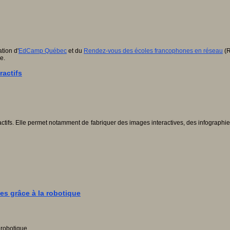
tion d'
EdCamp Québec
et du
Rendez-vous des écoles francophones en réseau
(R
e.
ractifs
tifs. Elle permet notamment de fabriquer des images interactives, des infographies
es grâce à la robotique