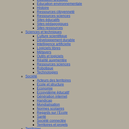
Education environnementale
Histoire
Ressources citoyenneté
Ressources sciences
Sites éducatifs
Sites pédagogiques
Sites ressources
Sciences et techniques
Culture scientifique
Développement durable
Intelligence artificielle
Logiciels libres
Métavers
Outils et logiciels
Réalité augmentée
Ressources sciences
Robotique
Technologies
Société
Acteurs des territoires
Ecole et structure
Economie
Ecosystème éducatif
Génération internet
Handicap
Mondialisation
Normes scolaires
Regards sur l’Ecole
Santé
Société connectée
Territoires et projets
Territoires