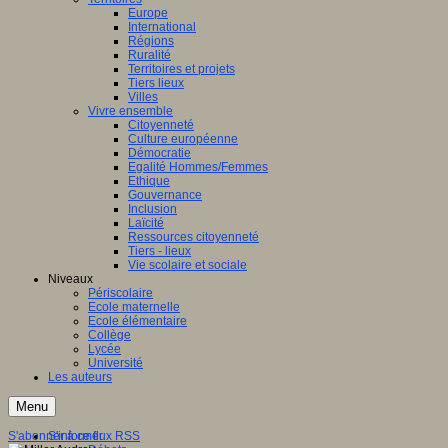
Europe
International
Régions
Ruralité
Territoires et projets
Tiers lieux
Villes
Vivre ensemble
Citoyenneté
Culture européenne
Démocratie
Egalité Hommes/Femmes
Ethique
Gouvernance
Inclusion
Laïcité
Ressources citoyenneté
Tiers - lieux
Vie scolaire et sociale
Niveaux
Périscolaire
Ecole maternelle
Ecole élémentaire
Collège
Lycée
Université
Les auteurs
Menu
S'abonner à ce flux RSS
S'informer