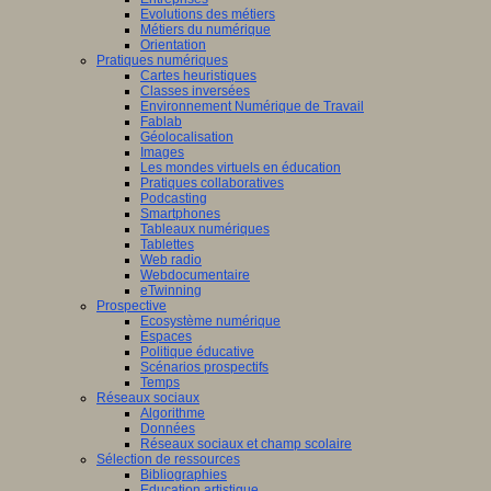
Evolutions des métiers
Métiers du numérique
Orientation
Pratiques numériques
Cartes heuristiques
Classes inversées
Environnement Numérique de Travail
Fablab
Géolocalisation
Images
Les mondes virtuels en éducation
Pratiques collaboratives
Podcasting
Smartphones
Tableaux numériques
Tablettes
Web radio
Webdocumentaire
eTwinning
Prospective
Ecosystème numérique
Espaces
Politique éducative
Scénarios prospectifs
Temps
Réseaux sociaux
Algorithme
Données
Réseaux sociaux et champ scolaire
Sélection de ressources
Bibliographies
Education artistique