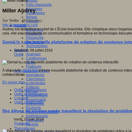
Débats
Faits marquants
Interviews
Miller Audrey
Reportages
Brèves
Sur Twitter : @
millaudrey
Agenda
http://www.amtice.com
Innover
Audrey est rédactrice en chef de L'École branchée. Elle s'implique dans l'organisa
Didactique
cela, elle est consultante en communication et formatrice en technologie éducativ
Dispositifs
Pédagogie
Genial.ly : une nouvelle plateforme de création de contenus inte
Recherche
Technologies
Savoir(s)
vendredi, 08 juillet 2016
Analyses
Outils
Conférences
Outils
Pratiques
À découvrir :
Genial.ly
est une nouvelle plateforme de création de contenus interac
Acteurs de l'éducation
collaboratives.
Animateurs
Chercheurs
En savoir plus...
Collectivités
Editeurs
Outils pour la classe
EdTech
Outils et applications
Encadrement
Création
Enseignants
Outils collaboratifs
Entreprises
Etudiants
Des élèves de sixième année travaillent la résolution de problèm
Filières industrielles
Institutionnels
lundi, 27 juin 2016
Médiateurs
Pratiques
Parents
Thématiques