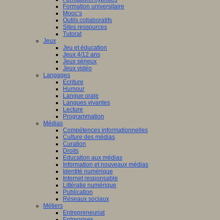
Formation universitaire
Mooc’s
Outils collaboratifs
Sites ressources
Tutorat
Jeux
Jeu et éducation
Jeux 4/12 ans
Jeux sérieux
Jeux vidéo
Langages
Ecriture
Humour
Langue orale
Langues vivantes
Lecture
Programmation
Médias
Compétences informationnelles
Culture des médias
Curation
Droits
Education aux médias
Information et nouveaux médias
Identité numérique
Internet responsable
Littératie numérique
Publication
Réseaux sociaux
Métiers
Entrepreneuriat
Entreprises