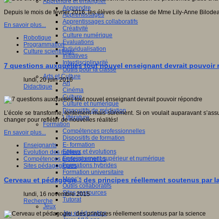
Apprendre et enseigner
Apprendre
Depuis le mois de février 2016, les élèves de la classe de Mme Lily-Anne Bilodeau
Apprentissages
Apprentissages collaboratifs
En savoir plus...
Créativité
Culture numérique
Robotique
Evaluations
Programmation
Individualisation
Culture scientifique
Initiatives
Interdisciplinarité
7 questions auxquelles tout nouvel enseignant devrait pouvoir
Outils pour la classe
Arts et Culture
lundi, 20 juin 2016
Art
Didactique
Cinéma
Culture
Culture et numérique
Dispositifs de médiation
L’école se transforme, lentement mais sûrement. Si on voulait auparavant s’as
Littérature
changer pour refléter de nouvelles réalités!
Formation
Compétences professionnelles
En savoir plus...
Dispositifs de formation
E- formation
Enseignants
Enjeux et évolutions
Evolution des métiers
Enseignement supérieur et numérique
Compétences professionnelles
Formations hybrides
Sites pédagogiques
Formation universitaire
Mooc’s
Cerveau et pédagogie : des principes réellement soutenus par l
Outils collaboratifs
Sites ressources
lundi, 16 novembre 2015
Tutorat
Recherche
Jeux
Jeu et éducation