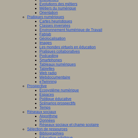
Evolutions des métiers
Métiers du numérique
Orientation
Pratiques numériques
Cartes heuristiques
Classes inversées
Environnement Numérique de Travail
Fablab
Géolocalisation
Images
Les mondes virtuels en éducation
Pratiques collaboratives
Podcasting
Smartphones
Tableaux numériques
Tablettes
Web radio
Webdocumentaire
eTwinning
Prospective
Ecosystème numérique
Espaces
Politique éducative
Scénarios prospectifs
Temps
Réseaux sociaux
Algorithme
Données
Réseaux sociaux et champ scolaire
Sélection de ressources
Bibliographies
Education artistique