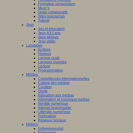
Formation universitaire
Mooc’s
Outils collaboratifs
Sites ressources
Tutorat
Jeux
Jeu et éducation
Jeux 4/12 ans
Jeux sérieux
Jeux vidéo
Langages
Ecriture
Humour
Langue orale
Langues vivantes
Lecture
Programmation
Médias
Compétences informationnelles
Culture des médias
Curation
Droits
Education aux médias
Information et nouveaux médias
Identité numérique
Internet responsable
Littératie numérique
Publication
Réseaux sociaux
Métiers
Entrepreneuriat
Entreprises