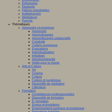
Entreprises
Etudiants
Filières industrielles
Institutionnels
Médiateurs
Parents
Thématiques
Apprendre et enseigner
Apprendre
Apprentissages
Apprentissages collaboratifs
Créativité
Culture numérique
Evaluations
Individualisation
Initiatives
Interdisciplinarité
Outils pour la classe
Arts et Culture
Art
Cinéma
Culture
Culture et numérique
Dispositifs de médiation
Littérature
Formation
Compétences professionnelles
Dispositifs de formation
E- formation
Enjeux et évolutions
Enseignement supérieur et numérique
Formations hybrides