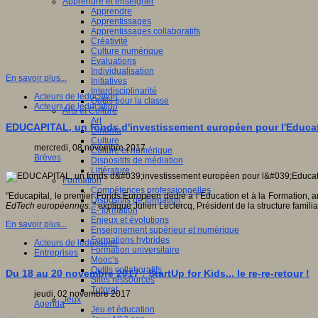
Apprendre et enseigner
Apprendre
Apprentissages
Apprentissages collaboratifs
Créativité
Culture numérique
Evaluations
Individualisation
En savoir plus...
Initiatives
Interdisciplinarité
Acteurs de leducation
Outils pour la classe
Acteurs de leducation
Arts et Culture
Art
EDUCAPITAL, un fonds d'investissement européen pour l'Educa
Cinéma
Culture
mercredi, 08 novembre 2017
Culture et numérique
Brèves
Dispositifs de médiation
Littérature
Formation
Compétences professionnelles
"Educapital, le premier Fonds Européen dédié à l’Education et à la Formation,
Dispositifs de formation
EdTech européennes.
" explique Julien Leclercq, Président de la structure famili
E- formation
Enjeux et évolutions
En savoir plus...
Enseignement supérieur et numérique
Formations hybrides
Acteurs de leducation
Formation universitaire
Entreprises
Mooc’s
Outils collaboratifs
Du 18 au 20 novembre 2017 : StartUp for Kids... le re-re-retour !
Sites ressources
Tutorat
jeudi, 02 novembre 2017
Jeux
Agenda
Jeu et éducation