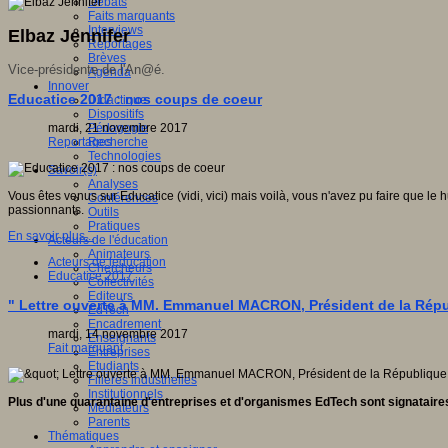
Débats
Faits marquants
Interviews
Elbaz Jennifer
Reportages
Brèves
Vice-présidente de l'An@é.
Agenda
Innover
Educatice 2017 : nos coups de coeur
Didactique
Dispositifs
mardi, 21 novembre 2017
Pédagogie
Reportages
Recherche
Technologies
Savoir(s)
Analyses
Vous êtes venus sur Educatice (vidi, vici) mais voilà, vous n'avez pu faire que le
Conférences
passionnants.
Outils
Pratiques
En savoir plus...
Acteurs de l'éducation
Animateurs
Acteurs de leducation
Chercheurs
Educatice 2017
Collectivités
Editeurs
" Lettre ouverte à MM. Emmanuel MACRON, Président de la Répu
EdTech
Encadrement
mardi, 14 novembre 2017
Enseignants
Fait marquant
Entreprises
Etudiants
Filières industrielles
Institutionnels
Plus d'une quarantaine d'entreprises et d'organismes EdTech sont signataires
Médiateurs
Parents
Thématiques