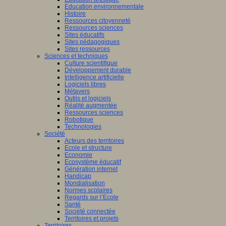
Education environnementale
Histoire
Ressources citoyenneté
Ressources sciences
Sites éducatifs
Sites pédagogiques
Sites ressources
Sciences et techniques
Culture scientifique
Développement durable
Intelligence artificielle
Logiciels libres
Métavers
Outils et logiciels
Réalité augmentée
Ressources sciences
Robotique
Technologies
Société
Acteurs des territoires
Ecole et structure
Economie
Ecosystème éducatif
Génération internet
Handicap
Mondialisation
Normes scolaires
Regards sur l’Ecole
Santé
Société connectée
Territoires et projets
Territoires