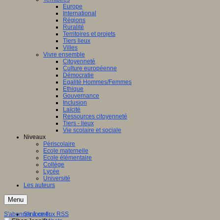
Europe
International
Régions
Ruralité
Territoires et projets
Tiers lieux
Villes
Vivre ensemble
Citoyenneté
Culture européenne
Démocratie
Egalité Hommes/Femmes
Ethique
Gouvernance
Inclusion
Laïcité
Ressources citoyenneté
Tiers - lieux
Vie scolaire et sociale
Niveaux
Périscolaire
Ecole maternelle
Ecole élémentaire
Collège
Lycée
Université
Les auteurs
Menu
S'abonner à ce flux RSS
S'informer