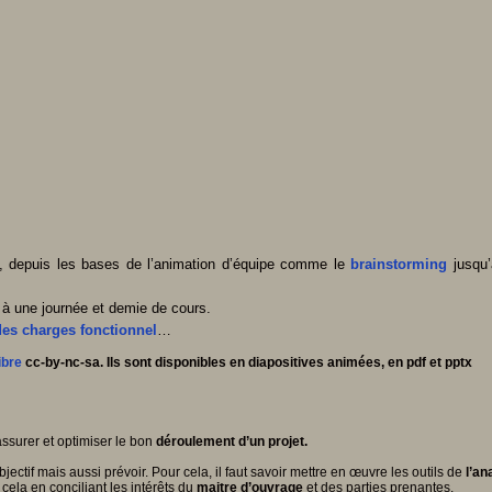
 depuis les bases de l’animation d’équipe comme le
brainstorming
jusqu’
 à une journée et demie de cours.
des charges fonctionnel
…
ibre
cc-by-nc-sa. Ils sont disponibles en diapositives animées, en pdf et pptx
assurer et optimiser le bon
déroulement d’un projet.
bjectif mais aussi prévoir. Pour cela, il faut savoir mettre en œuvre les outils de
l’an
 cela en conciliant les intérêts du
maitre d’ouvrage
et des parties prenantes.