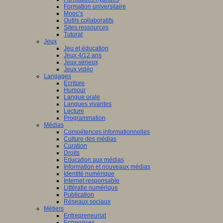
Formation universitaire
Mooc’s
Outils collaboratifs
Sites ressources
Tutorat
Jeux
Jeu et éducation
Jeux 4/12 ans
Jeux sérieux
Jeux vidéo
Langages
Ecriture
Humour
Langue orale
Langues vivantes
Lecture
Programmation
Médias
Compétences informationnelles
Culture des médias
Curation
Droits
Education aux médias
Information et nouveaux médias
Identité numérique
Internet responsable
Littératie numérique
Publication
Réseaux sociaux
Métiers
Entrepreneuriat
Entreprises