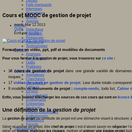
Débats
Faits marquants
Interviews
Reportages
Cours et MOOC de gestion de projet
Brèves
Agenda
mardi, Mar 12 2013
Innover
Outils
Didactique
Écrit par
An@é
Dispositifs
Pédagogie
Recherche
Technologies
Formations en vidéo, ppt, pdf et modèles de documents
Savoir(s)
Analyses
Pour vous former à la gestion de projet, vous trouverez sur
ce site
:
Conférences
Outils
Pratiques
18
cours de gestion de projet
dans une grande variété de domaines,
Acteurs de l'éducation
Animateurs
risques.
Chercheurs
17
vidéos de cours en gestion de projet
. Leur durée totale correspond
Collectivités
Editeurs
9 modèles de
documents de projet :
compte-rendu
, todo list,
Cahier 
EdTech
Encadrement
Enfin, vous pouvez télécharger les sources de ces cours qui sont en
licence l
Enseignants
Entreprises
Etudiants
Une définition de la
gestion de projet
Filières industrielles
Institutionnels
La
gestion de projet
ou conduite de projet est une démarche visant à structurer, 
Médiateurs
Parents
Gérer et animer un projet, être
chef de projet
c’est d’abord savoir en
négocier
l’o
Thématiques
gérer un
budget, maîtriser les risques
, motiver et
animer une équipe-projet
tout