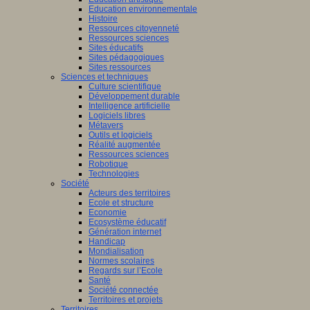
Education environnementale
Histoire
Ressources citoyenneté
Ressources sciences
Sites éducatifs
Sites pédagogiques
Sites ressources
Sciences et techniques
Culture scientifique
Développement durable
Intelligence artificielle
Logiciels libres
Métavers
Outils et logiciels
Réalité augmentée
Ressources sciences
Robotique
Technologies
Société
Acteurs des territoires
Ecole et structure
Economie
Ecosystème éducatif
Génération internet
Handicap
Mondialisation
Normes scolaires
Regards sur l’Ecole
Santé
Société connectée
Territoires et projets
Territoires