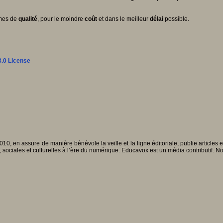
rmes de
qualité
, pour le moindre
coût
et dans le meilleur
délai
possible.
.0 License
010, en assure de manière bénévole la veille et la ligne éditoriale, publie articles
, sociales et culturelles à l’ère du numérique. Educavox est un média contributif. N