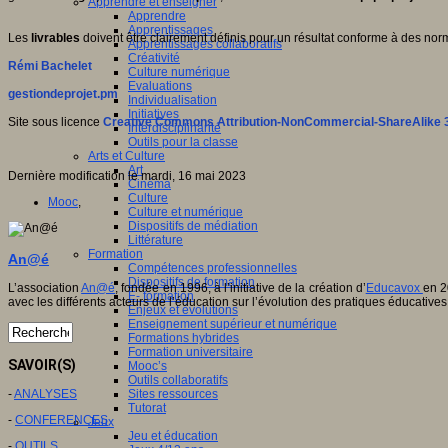
Apprendre et enseigner
Apprendre
Apprentissages
Les
livrables
doivent être clairement définis pour un résultat conforme à des no
Apprentissages collaboratifs
Créativité
Rémi Bachelet
Culture numérique
Evaluations
gestiondeprojet.pm
Individualisation
Initiatives
Site sous licence
Creative Commons Attribution-NonCommercial-ShareAlike 3
Interdisciplinarité
Outils pour la classe
Arts et Culture
Art
Dernière modification le mardi, 16 mai 2023
Cinéma
Culture
Mooc
,
Culture et numérique
Dispositifs de médiation
Littérature
Formation
An@é
Compétences professionnelles
Dispositifs de formation
L’association
An@é
, fondée en 1996, à l’initiative de la création d’
Educavox
en 2
E- formation
avec les différents acteurs de l’éducation sur l’évolution des pratiques éducatives
Enjeux et évolutions
Enseignement supérieur et numérique
Formations hybrides
Formation universitaire
SAVOIR(S)
Mooc’s
Outils collaboratifs
-
ANALYSES
Sites ressources
Tutorat
-
CONFERENCES
Jeux
Jeu et éducation
-
OUTILS