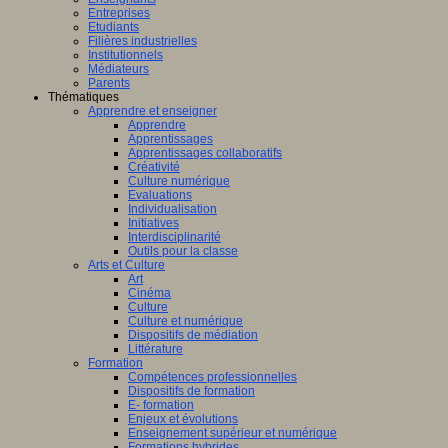
Entreprises
Etudiants
Filières industrielles
Institutionnels
Médiateurs
Parents
Thématiques
Apprendre et enseigner
Apprendre
Apprentissages
Apprentissages collaboratifs
Créativité
Culture numérique
Evaluations
Individualisation
Initiatives
Interdisciplinarité
Outils pour la classe
Arts et Culture
Art
Cinéma
Culture
Culture et numérique
Dispositifs de médiation
Littérature
Formation
Compétences professionnelles
Dispositifs de formation
E- formation
Enjeux et évolutions
Enseignement supérieur et numérique
Formations hybrides