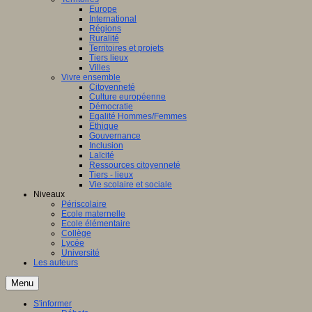
Europe
International
Régions
Ruralité
Territoires et projets
Tiers lieux
Villes
Vivre ensemble
Citoyenneté
Culture européenne
Démocratie
Egalité Hommes/Femmes
Ethique
Gouvernance
Inclusion
Laïcité
Ressources citoyenneté
Tiers - lieux
Vie scolaire et sociale
Niveaux
Périscolaire
Ecole maternelle
Ecole élémentaire
Collège
Lycée
Université
Les auteurs
Menu
S'informer