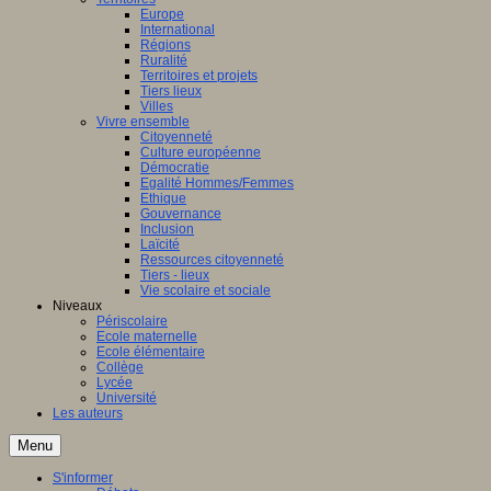
Europe
International
Régions
Ruralité
Territoires et projets
Tiers lieux
Villes
Vivre ensemble
Citoyenneté
Culture européenne
Démocratie
Egalité Hommes/Femmes
Ethique
Gouvernance
Inclusion
Laïcité
Ressources citoyenneté
Tiers - lieux
Vie scolaire et sociale
Niveaux
Périscolaire
Ecole maternelle
Ecole élémentaire
Collège
Lycée
Université
Les auteurs
Menu
S'informer