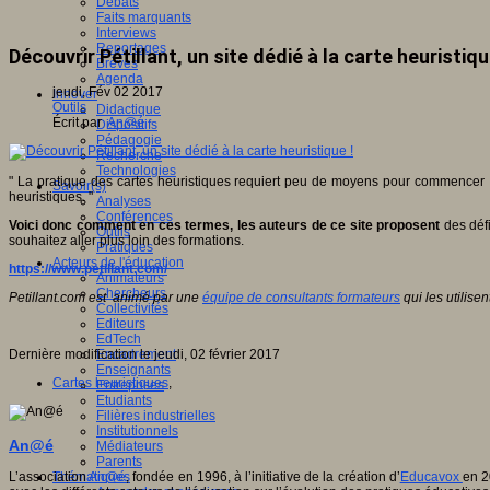
Débats
Faits marquants
Interviews
Reportages
Découvrir Pétillant, un site dédié à la carte heuristiqu
Brèves
Agenda
jeudi, Fév 02 2017
Innover
Outils
Didactique
Écrit par
An@é
Dispositifs
Pédagogie
Recherche
Technologies
" La pratique des cartes heuristiques requiert peu de moyens pour commencer : de 
Savoir(s)
heuristiques. "
Analyses
Conférences
Voici donc comment en ces termes, les auteurs de ce site proposent
des défi
Outils
souhaitez aller plus loin des formations.
Pratiques
Acteurs de l'éducation
https://www.petillant.com/
Animateurs
Chercheurs
Petillant.com est animé par une
équipe de consultants formateurs
qui les utilise
Collectivités
Editeurs
EdTech
Dernière modification le jeudi, 02 février 2017
Encadrement
Enseignants
Cartes heuristiques
,
Entreprises
Etudiants
Filières industrielles
Institutionnels
An@é
Médiateurs
Parents
L’association
An@é
, fondée en 1996, à l’initiative de la création d’
Educavox
en 2
Thématiques