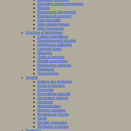
Education environnementale
Histoire
Ressources citoyenneté
Ressources sciences
Sites éducatifs
Sites pédagogiques
Sites ressources
Sciences et techniques
Culture scientifique
Développement durable
Intelligence artificielle
Logiciels libres
Métavers
Outils et logiciels
Réalité augmentée
Ressources sciences
Robotique
Technologies
Société
Acteurs des territoires
Ecole et structure
Economie
Ecosystème éducatif
Génération internet
Handicap
Mondialisation
Normes scolaires
Regards sur l’Ecole
Santé
Société connectée
Territoires et projets
Territoires