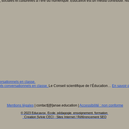
, sociales et culturelles à l’ère du numérique. Educavox est un média contributif. N
rsationnels en classe.
Le Conseil scientifique de l’Éducation…
En savoir p
Mentions légales
| contact[@]anae.education |
Accessibilité : non conforme
© 2023 Educavox, Ecole, pédagogie, enseignement, formation
Creation Sylvie CECI - Sites Internet / Référencement SEO