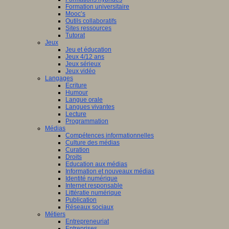
Formation universitaire
Mooc’s
Outils collaboratifs
Sites ressources
Tutorat
Jeux
Jeu et éducation
Jeux 4/12 ans
Jeux sérieux
Jeux vidéo
Langages
Ecriture
Humour
Langue orale
Langues vivantes
Lecture
Programmation
Médias
Compétences informationnelles
Culture des médias
Curation
Droits
Education aux médias
Information et nouveaux médias
Identité numérique
Internet responsable
Littératie numérique
Publication
Réseaux sociaux
Métiers
Entrepreneuriat
Entreprises