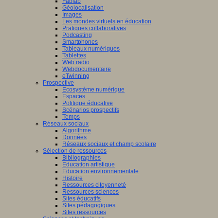
Fablab
Géolocalisation
Images
Les mondes virtuels en éducation
Pratiques collaboratives
Podcasting
Smartphones
Tableaux numériques
Tablettes
Web radio
Webdocumentaire
eTwinning
Prospective
Ecosystème numérique
Espaces
Politique éducative
Scénarios prospectifs
Temps
Réseaux sociaux
Algorithme
Données
Réseaux sociaux et champ scolaire
Sélection de ressources
Bibliographies
Education artistique
Education environnementale
Histoire
Ressources citoyenneté
Ressources sciences
Sites éducatifs
Sites pédagogiques
Sites ressources