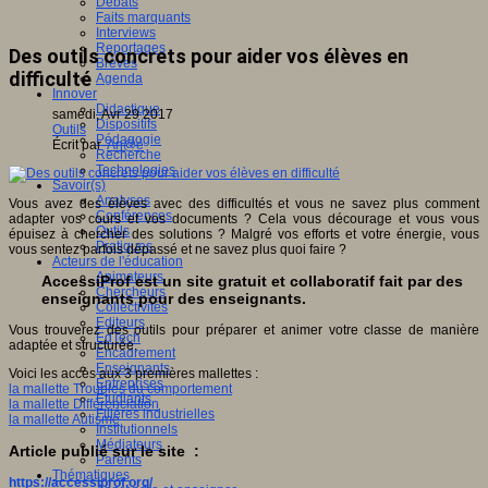
Débats
Faits marquants
Interviews
Reportages
Des outils concrets pour aider vos élèves en
Brèves
difficulté
Agenda
Innover
Didactique
samedi, Avr 29 2017
Dispositifs
Outils
Pédagogie
Écrit par
An@é
Recherche
Technologies
Savoir(s)
Analyses
Vous avez des élèves avec des difficultés et vous ne savez plus comment
Conférences
adapter vos cours et vos documents ? Cela vous décourage et vous vous
Outils
épuisez à chercher des solutions ? Malgré vos efforts et votre énergie, vous
Pratiques
vous sentez parfois dépassé et ne savez plus quoi faire ?
Acteurs de l'éducation
Animateurs
AccessiProf est un site gratuit et collaboratif fait par des
Chercheurs
enseignants pour des enseignants.
Collectivités
Editeurs
Vous trouverez des outils pour préparer et animer votre classe de manière
EdTech
adaptée et structurée.
Encadrement
Enseignants
Voici les accès aux 3 premières mallettes :
Entreprises
la mallette Troubles du comportement
Etudiants
la mallette Différenciation
Filières industrielles
la mallette Autisme
Institutionnels
Médiateurs
Article publié sur le site :
Parents
Thématiques
https://accessiprof.org/