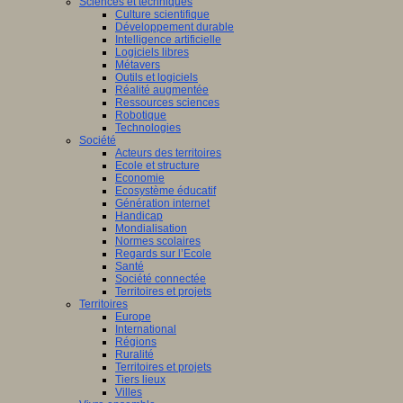
Sciences et techniques
Culture scientifique
Développement durable
Intelligence artificielle
Logiciels libres
Métavers
Outils et logiciels
Réalité augmentée
Ressources sciences
Robotique
Technologies
Société
Acteurs des territoires
Ecole et structure
Economie
Ecosystème éducatif
Génération internet
Handicap
Mondialisation
Normes scolaires
Regards sur l’Ecole
Santé
Société connectée
Territoires et projets
Territoires
Europe
International
Régions
Ruralité
Territoires et projets
Tiers lieux
Villes