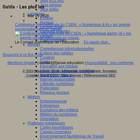
Jeux 4/12 ans
Jeux sérieux
Outils - Les plus lus
Jeux vidéo
Langages
Mar 25 2026
Ecriture
Humour
Conférence internationale du CSEN : « Numérique & IA » les agents
Langue orale
conversationnels en classe.
Langues vivantes
Lecture
Programmation
Le Conseil scientifique de l’Éducation…
En savoir plus...
Médias
Compétences informationnelles
Culture des médias
Souscrire à ce flux RSS
Curation
Droits
Mentions légales
| contact[@]anae.education |
Accessibilité : non conforme
Education aux médias
Information et nouveaux médias
© 2023 Educavox, Ecole, pédagogie, enseignement, formation
Identité numérique
Creation Sylvie CECI - Sites Internet / Référencement SEO
Internet responsable
Littératie numérique
Publication
Réseaux sociaux
Métiers
Entrepreneuriat
Entreprises
Evolutions des métiers
Métiers du numérique
Orientation
Pratiques numériques
Cartes heuristiques
Classes inversées
Environnement Numérique de Travail