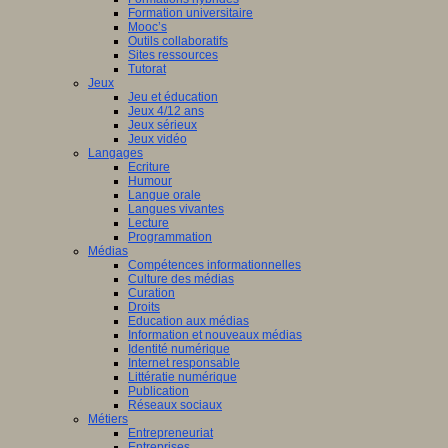
Formation universitaire
Mooc’s
Outils collaboratifs
Sites ressources
Tutorat
Jeux
Jeu et éducation
Jeux 4/12 ans
Jeux sérieux
Jeux vidéo
Langages
Ecriture
Humour
Langue orale
Langues vivantes
Lecture
Programmation
Médias
Compétences informationnelles
Culture des médias
Curation
Droits
Education aux médias
Information et nouveaux médias
Identité numérique
Internet responsable
Littératie numérique
Publication
Réseaux sociaux
Métiers
Entrepreneuriat
Entreprises