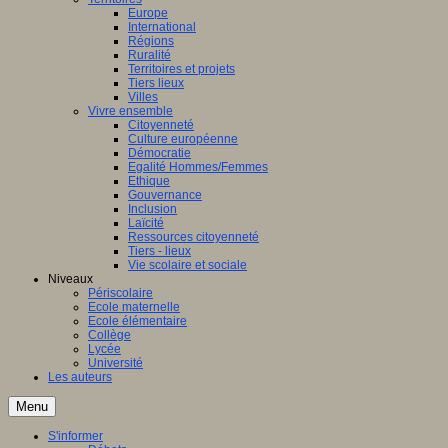
Europe
International
Régions
Ruralité
Territoires et projets
Tiers lieux
Villes
Vivre ensemble
Citoyenneté
Culture européenne
Démocratie
Egalité Hommes/Femmes
Ethique
Gouvernance
Inclusion
Laïcité
Ressources citoyenneté
Tiers - lieux
Vie scolaire et sociale
Niveaux
Périscolaire
Ecole maternelle
Ecole élémentaire
Collège
Lycée
Université
Les auteurs
Menu
S'informer