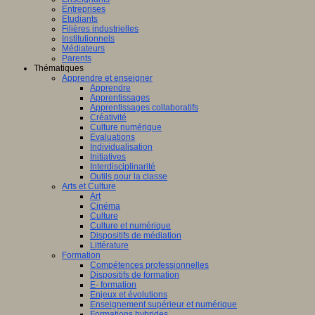
Entreprises
Etudiants
Filières industrielles
Institutionnels
Médiateurs
Parents
Thématiques
Apprendre et enseigner
Apprendre
Apprentissages
Apprentissages collaboratifs
Créativité
Culture numérique
Evaluations
Individualisation
Initiatives
Interdisciplinarité
Outils pour la classe
Arts et Culture
Art
Cinéma
Culture
Culture et numérique
Dispositifs de médiation
Littérature
Formation
Compétences professionnelles
Dispositifs de formation
E- formation
Enjeux et évolutions
Enseignement supérieur et numérique
Formations hybrides