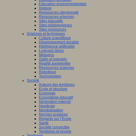
Education environnementale
Histoire
Ressources citoyenneté
Ressources sciences
Sites éducatifs
Sites pédagogiques
Sites ressources
Sciences et techniques
Culture scientifique
Développement durable
Intelligence artificielle
Logiciels libres
Métavers
Outils et logiciels
Réalité augmentée
Ressources sciences
Robotique
Technologies
Société
Acteurs des territoires
Ecole et structure
Economie
Ecosystème éducatif
Génération internet
Handicap
Mondialisation
Normes scolaires
Regards sur l’Ecole
Santé
Société connectée
Territoires et projets
Territoires