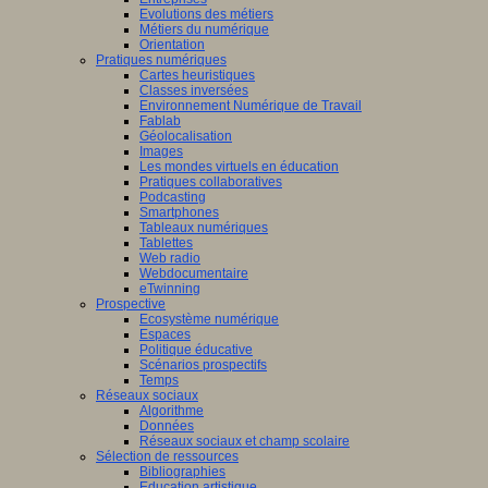
Evolutions des métiers
Métiers du numérique
Orientation
Pratiques numériques
Cartes heuristiques
Classes inversées
Environnement Numérique de Travail
Fablab
Géolocalisation
Images
Les mondes virtuels en éducation
Pratiques collaboratives
Podcasting
Smartphones
Tableaux numériques
Tablettes
Web radio
Webdocumentaire
eTwinning
Prospective
Ecosystème numérique
Espaces
Politique éducative
Scénarios prospectifs
Temps
Réseaux sociaux
Algorithme
Données
Réseaux sociaux et champ scolaire
Sélection de ressources
Bibliographies
Education artistique