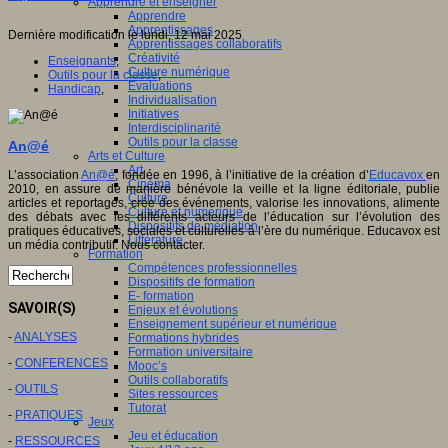
Apprendre et enseigner
Apprendre
Apprentissages
Dernière modification le lundi, 12 mai 2025
Apprentissages collaboratifs
Créativité
Enseignants
,
Culture numérique
Outils pour la classe
,
Evaluations
Handicap
,
Individualisation
Initiatives
Interdisciplinarité
Outils pour la classe
An@é
Arts et Culture
Art
L’association
An@é
, fondée en 1996, à l’initiative de la création d’
Educavox
en
Cinéma
2010, en assure de manière bénévole la veille et la ligne éditoriale, publie
Culture
articles et reportages, crée des événements, valorise les innovations, alimente
Culture et numérique
des débats avec les différents acteurs de l’éducation sur l’évolution des
Dispositifs de médiation
pratiques éducatives, sociales et culturelles à l’ère du numérique. Educavox est
Littérature
un média contributif. Nous contacter.
Formation
Compétences professionnelles
Dispositifs de formation
E- formation
SAVOIR(S)
Enjeux et évolutions
Enseignement supérieur et numérique
-
ANALYSES
Formations hybrides
Formation universitaire
-
CONFERENCES
Mooc’s
Outils collaboratifs
-
OUTILS
Sites ressources
Tutorat
-
PRATIQUES
Jeux
Jeu et éducation
-
RESSOURCES