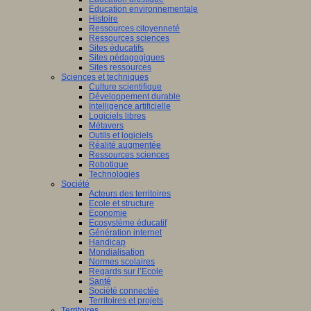
Education environnementale
Histoire
Ressources citoyenneté
Ressources sciences
Sites éducatifs
Sites pédagogiques
Sites ressources
Sciences et techniques
Culture scientifique
Développement durable
Intelligence artificielle
Logiciels libres
Métavers
Outils et logiciels
Réalité augmentée
Ressources sciences
Robotique
Technologies
Société
Acteurs des territoires
Ecole et structure
Economie
Ecosystème éducatif
Génération internet
Handicap
Mondialisation
Normes scolaires
Regards sur l’Ecole
Santé
Société connectée
Territoires et projets
Territoires