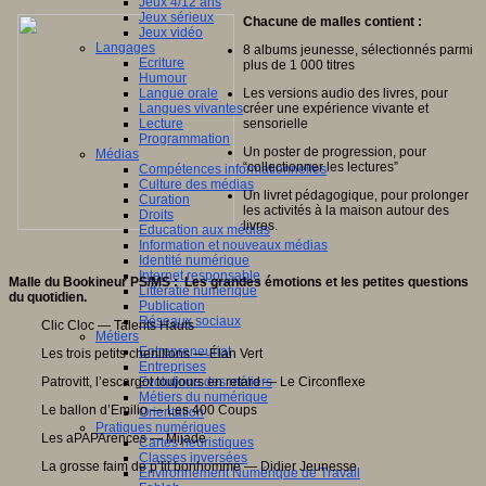
Jeux 4/12 ans
Jeux sérieux
Chacune de malles contient :
Jeux vidéo
Langages
8 albums jeunesse, sélectionnés parmi
Ecriture
plus de 1 000 titres
Humour
Les versions audio des livres, pour
Langue orale
créer une expérience vivante et
Langues vivantes
sensorielle
Lecture
Programmation
Un poster de progression, pour
Médias
“collectionner les lectures”
Compétences informationnelles
Culture des médias
Un livret pédagogique, pour prolonger
Curation
les activités à la maison autour des
Droits
livres.
Education aux médias
Information et nouveaux médias
Identité numérique
Internet responsable
Malle du Bookineur PS/MS : Les grandes émotions et les petites questions
Littératie numérique
du quotidien.
Publication
Réseaux sociaux
Clic Cloc — Talents Hauts
Métiers
Entrepreneuriat
Les trois petits chenillons — Élan Vert
Entreprises
Patrovitt, l’escargot toujours en retard — Le Circonflexe
Evolutions des métiers
Métiers du numérique
Le ballon d’Emilio — Les 400 Coups
Orientation
Pratiques numériques
Les aPAPArences — Mijade
Cartes heuristiques
Classes inversées
La grosse faim de p’tit bonhomme — Didier Jeunesse
Environnement Numérique de Travail