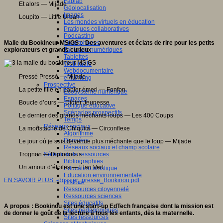
Fablab
Et alors — Mijade
Géolocalisation
Images
Loupito — Little Urban
Les mondes virtuels en éducation
Pratiques collaboratives
Podcasting
Malle du Bookineur MS/GS : Des aventures et éclats de rire pour les petits
Smartphones
explorateurs et grands curieu
x
Tableaux numériques
Tablettes
Web radio
Webdocumentaire
Pressé Pressé — Mijade
eTwinning
Prospective
La petite fille en papier émeri — Fonfon
Ecosystème numérique
Espaces
Boucle d’ours — Didier Jeunesse
Politique éducative
Scénarios prospectifs
Le dernier des grands méchants loups — Les 400 Coups
Temps
Réseaux sociaux
La moustache de Chiquita — Circonflexe
Algorithme
Données
Le jour où je suis devenue plus méchante que le loup — Mijade
Réseaux sociaux et champ scolaire
Trognon — Diplodocus
Sélection de ressources
Bibliographies
Un amour d’étoiles — Élan Vert
Education artistique
Education environnementale
EN SAVOIR PLUS :-dossier_presse_Bookinou.pdf
Histoire
Ressources citoyenneté
Ressources sciences
Sites éducatifs
A propos : Bookinou est une start-up EdTech française dont la mission est
Sites pédagogiques
de donner le goût de la lecture à tous les enfants, dès la maternelle.
Sites ressources