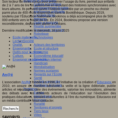
Sciences et techniques
Son lecteur de livres conçu pour préserver l’usage du livre, permet aux enfants
Culture scientifique
de 2 à 7 ans de lire en autonomie en écoutant des histoires synchronisées avec
Développement durable
leurs albums. Ils peuvent suivre l’histoire racontée par un proche ou choisir
Intelligence artificielle
parmi plus de 400 récits disponibles dans la Bookithèque. Depuis 2019,
Logiciels libres
soutenu par l’Éducation Nationale, Bookinou a déjà accompagné plus de 500
Métavers
000 enfants vers le plaisir de lire. En 2024, Bookinou propose une version
Outils et logiciels
reconditionnée, depuis son atelier à Orléans.
Réalité augmentée
Ressources sciences
Dernière modification le mercredi, 18 juin 2025
Robotique
Ecole maternelle
,
Technologies
Lecture
,
Société
Oralité
,
Acteurs des territoires
Enseignants
,
Ecole et structure
Outils pour la classe
,
Economie
Culture
,
Ecosystème éducatif
Enseigner et apprendre
,
Génération internet
Handicap
Mondialisation
Normes scolaires
An@é
Regards sur l’Ecole
Santé
Société connectée
L’association
An@é
, fondée en 1996, à l’initiative de la création d’
Educavox
en
Territoires et projets
2010, en assure de manière bénévole la veille et la ligne éditoriale, publie
Territoires
articles et reportages, crée des événements, valorise les innovations, alimente
Europe
des débats avec les différents acteurs de l’éducation sur l’évolution des
International
pratiques éducatives, sociales et culturelles à l’ère du numérique. Educavox est
Régions
un média contributif. Nous contacter.
Ruralité
Territoires et projets
Tiers lieux
Villes
SAVOIR(S)