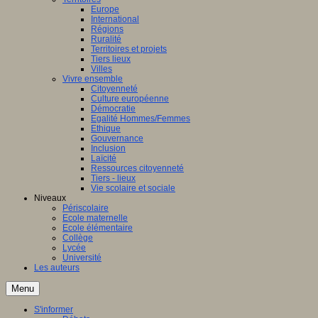
Europe
International
Régions
Ruralité
Territoires et projets
Tiers lieux
Villes
Vivre ensemble
Citoyenneté
Culture européenne
Démocratie
Egalité Hommes/Femmes
Ethique
Gouvernance
Inclusion
Laïcité
Ressources citoyenneté
Tiers - lieux
Vie scolaire et sociale
Niveaux
Périscolaire
Ecole maternelle
Ecole élémentaire
Collège
Lycée
Université
Les auteurs
Menu
S'informer