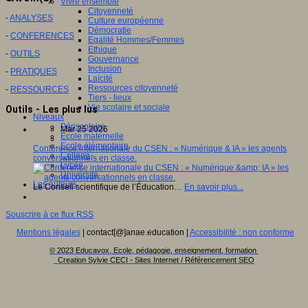
Vivre ensemble
Citoyenneté
-
ANALYSES
Culture européenne
Démocratie
-
CONFERENCES
Egalité Hommes/Femmes
Ethique
-
OUTILS
Gouvernance
Inclusion
-
PRATIQUES
Laïcité
Ressources citoyenneté
-
RESSOURCES
Tiers - lieux
Vie scolaire et sociale
Outils - Les plus lus
Niveaux
Périscolaire
Mar 25 2026
Ecole maternelle
Ecole élémentaire
Conférence internationale du CSEN : « Numérique & IA » les agents
Collège
conversationnels en classe.
Lycée
Université
Les auteurs
Le Conseil scientifique de l’Éducation…
En savoir plus...
Souscrire à ce flux RSS
Mentions légales
| contact[@]anae.education |
Accessibilité : non conforme
© 2023 Educavox, Ecole, pédagogie, enseignement, formation
Creation Sylvie CECI - Sites Internet / Référencement SEO