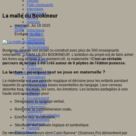
Débats
Faits marquants
Interviews
Reportages
La malle du Bookineur
Brèves
Agenda
mercredi, Jui 18 2025
Innover
Outils
Didactique
Écrit par
An@é
Dispositifs
Pédagogie
Recherche
Technologies
Bookinou dévoile son projet co-construit avec plus de 500 enseignants
Savoir(s)
volontaires : LA MALLE DU BOOKINEUR. L'ambition du projet est de faire aimer
Analyses
les livres aux enfants à un moment clé, la maternelle !
C’est un véritable
Conférences
parcours de lecture à été créé autour de 8 pépites de l'édition jeunesse.
Outils
Pratiques
La lecture : pourquoi tout se joue en maternelle ?
Acteurs de l'éducation
Animateurs
La maternelle est une période magique et décisive pour les enfants pendant
Chercheurs
laquelle ils construisent les bases essentielles du langage. Leur cerveau
Collectivités
absorbe tout : les mots, les sons, les émotions. Les lectures partagées à voix
Editeurs
haute sont essentielles pour :
EdTech
Encadrement
Développer le langage verbal,
Enseignants
Entreprises
Renforcer la compréhension orale,
Etudiants
Filières industrielles
Enrichir leur vocabulaire,
Institutionnels
Médiateurs
Structurer leur pensée logique et symbolique.
Parents
Thématiques
De nombreux chercheurs dont Carlo Barone* (Sciences Po) démontrent par