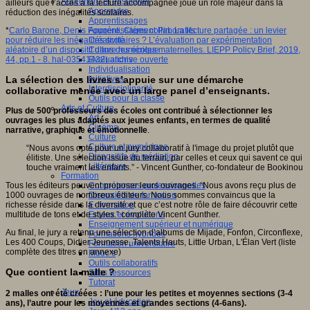
Apprendre et enseigner
ailleurs que l’accès à la lecture accompagnée joue un rôle majeur dans la
Apprendre
réduction des inégalités scolaires.
Apprentissages
*
Carlo Barone, Denis Fougère, Clément Pin. La lecture partagée : un levier
Apprentissages collaboratifs
pour réduire les inégalités scolaires ? L’évaluation par expérimentation
Créativité
aléatoire d’un dispositif dans des écoles maternelles. LIEPP Policy Brief, 2019,
Culture numérique
44, pp.1 - 8. hal-03541432) archive ouverte
Evaluations
Individualisation
La sélection des livres s’appuie sur une démarche
Initiatives
Interdisciplinarité
collaborative menée avec un large panel d’enseignants.
Outils pour la classe
Arts et Culture
Plus de 500 professeurs des écoles ont contribué à sélectionner les
Art
ouvrages les plus adaptés aux jeunes enfants, en termes de qualité
Cinéma
narrative, graphique et émotionnelle
.
Culture
Culture et numérique
“Nous avons opté pour un jury collaboratif à l'image du projet plutôt que
Dispositifs de médiation
élitiste. Une sélection issue du terrain, par celles et ceux qui savent ce qui
Littérature
touche vraiment les enfants.” - Vincent Gunther, co-fondateur de Bookinou
Formation
Tous les éditeurs peuvent proposer leurs ouvrages. “Nous avons reçu plus de
Compétences professionnelles
1000 ouvrages de nombreux éditeurs. Nous sommes convaincus que la
Dispositifs de formation
richesse réside dans la diversité et que c’est notre rôle de faire découvrir cette
E- formation
multitude de tons et de styles.” complète Vincent Gunther.
Enjeux et évolutions
Enseignement supérieur et numérique
Au final, le jury a retenu une sélection d’albums de Mijade, Fonfon, Circonflexe,
Formations hybrides
Les 400 Coups, Didier Jeunesse, Talents Hauts, Little Urban, L'Élan Vert (liste
Formation universitaire
complète des titres en annexe)
Mooc’s
Outils collaboratifs
Que contient la malle ?
Sites ressources
Tutorat
Jeux
2 malles ont été créées : l’une pour les petites et moyennes sections (3-4
Jeu et éducation
ans), l’autre pour les moyennes et grandes sections (4-6ans).