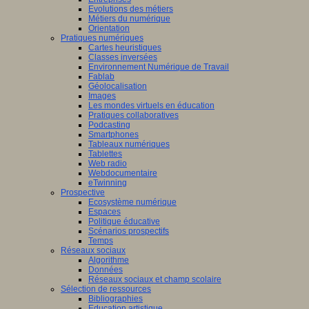
Evolutions des métiers
Métiers du numérique
Orientation
Pratiques numériques
Cartes heuristiques
Classes inversées
Environnement Numérique de Travail
Fablab
Géolocalisation
Images
Les mondes virtuels en éducation
Pratiques collaboratives
Podcasting
Smartphones
Tableaux numériques
Tablettes
Web radio
Webdocumentaire
eTwinning
Prospective
Ecosystème numérique
Espaces
Politique éducative
Scénarios prospectifs
Temps
Réseaux sociaux
Algorithme
Données
Réseaux sociaux et champ scolaire
Sélection de ressources
Bibliographies
Education artistique