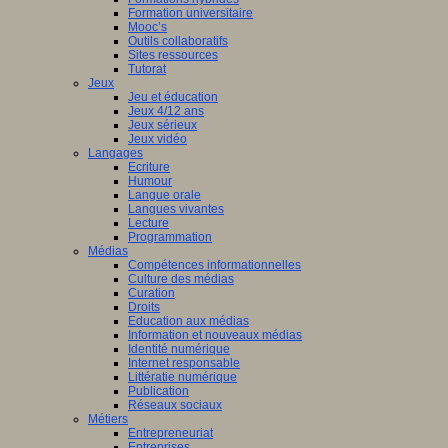
Formation universitaire
Mooc’s
Outils collaboratifs
Sites ressources
Tutorat
Jeux
Jeu et éducation
Jeux 4/12 ans
Jeux sérieux
Jeux vidéo
Langages
Ecriture
Humour
Langue orale
Langues vivantes
Lecture
Programmation
Médias
Compétences informationnelles
Culture des médias
Curation
Droits
Education aux médias
Information et nouveaux médias
Identité numérique
Internet responsable
Littératie numérique
Publication
Réseaux sociaux
Métiers
Entrepreneuriat
Entreprises