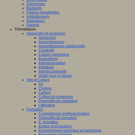
Entreprises
Etudiants
Filières industrielles
Institutionnels
Médiateurs
Parents
Thématiques
Apprendre et enseigner
Apprendre
Apprentissages
Apprentissages collaboratifs
Créativité
Culture numérique
Evaluations
Individualisation
Initiatives
Interdisciplinarité
Outils pour la classe
Arts et Culture
Art
Cinéma
Culture
Culture et numérique
Dispositifs de médiation
Littérature
Formation
Compétences professionnelles
Dispositifs de formation
E- formation
Enjeux et évolutions
Enseignement supérieur et numérique
Formations hybrides