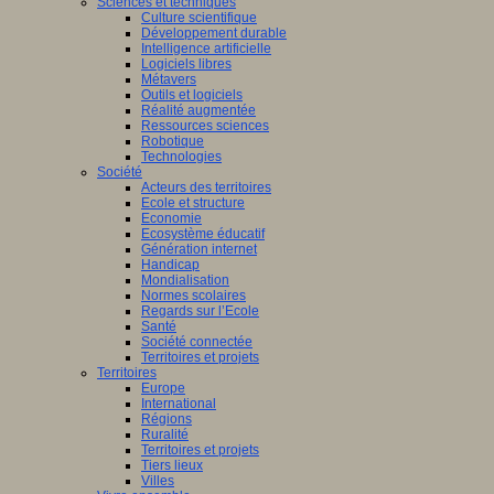
Sciences et techniques
Culture scientifique
Développement durable
Intelligence artificielle
Logiciels libres
Métavers
Outils et logiciels
Réalité augmentée
Ressources sciences
Robotique
Technologies
Société
Acteurs des territoires
Ecole et structure
Economie
Ecosystème éducatif
Génération internet
Handicap
Mondialisation
Normes scolaires
Regards sur l’Ecole
Santé
Société connectée
Territoires et projets
Territoires
Europe
International
Régions
Ruralité
Territoires et projets
Tiers lieux
Villes