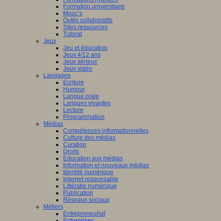
Formation universitaire
Mooc’s
Outils collaboratifs
Sites ressources
Tutorat
Jeux
Jeu et éducation
Jeux 4/12 ans
Jeux sérieux
Jeux vidéo
Langages
Ecriture
Humour
Langue orale
Langues vivantes
Lecture
Programmation
Médias
Compétences informationnelles
Culture des médias
Curation
Droits
Education aux médias
Information et nouveaux médias
Identité numérique
Internet responsable
Littératie numérique
Publication
Réseaux sociaux
Métiers
Entrepreneuriat
Entreprises