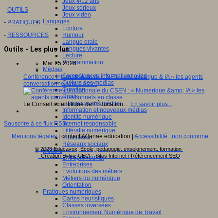
Jeux 4/12 ans
Jeux sérieux
-
OUTILS
Jeux vidéo
Langages
-
PRATIQUES
Ecriture
Humour
-
RESSOURCES
Langue orale
Langues vivantes
Outils - Les plus lus
Lecture
Programmation
Mar 25 2026
Médias
Compétences informationnelles
Conférence internationale du CSEN : « Numérique & IA » les agents
Culture des médias
conversationnels en classe.
Curation
Droits
Education aux médias
Le Conseil scientifique de l’Éducation…
En savoir plus...
Information et nouveaux médias
Identité numérique
Internet responsable
Souscrire à ce flux RSS
Littératie numérique
Mentions légales
| contact[@]anae.education |
Accessibilité : non conforme
Publication
Réseaux sociaux
© 2023 Educavox, Ecole, pédagogie, enseignement, formation
Métiers
Creation Sylvie CECI - Sites Internet / Référencement SEO
Entrepreneuriat
Entreprises
Evolutions des métiers
Métiers du numérique
Orientation
Pratiques numériques
Cartes heuristiques
Classes inversées
Environnement Numérique de Travail