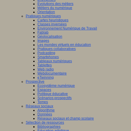
Evolutions des métiers
Métiers du numérique
Orientation
Pratiques numériques
Cartes heuristiques
Classes inversées
Environnement Numérique de Travail
Fablab
Géolocalisation
Images
Les mondes virtuels en éducation
Pratiques collaboratives
Podcasting
Smartphones
Tableaux numériques
Tablettes
Web radio
Webdocumentaire
eTwinning
Prospective
Ecosystème numérique
Espaces
Politique éducative
Scénarios prospectifs
Temps
Réseaux sociaux
Algorithme
Données
Réseaux sociaux et champ scolaire
Sélection de ressources
Bibliographies
Education artistique