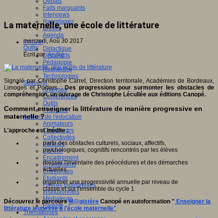
Débats
Faits marquants
Interviews
Reportages
La maternelle, une école de littérature
Brèves
Agenda
mercredi, Aoû 30 2017
Innover
Outils
Didactique
Écrit par
An@é
Dispositifs
Pédagogie
Recherche
Technologies
Signalé par Christophe Carret, Direction territoriale, Académies de Bordeaux,
Savoir(s)
Limoges et Poitiers :
Des progressions pour surmonter les obstacles de
Analyses
compréhension, un ouvrage de Christophe Lécullée aux éditions Canopé.
Conférences
Outils
Comment enseigner la littérature de manière progressive en
Pratiques
maternelle ?
Acteurs de l'éducation
Animateurs
L'approche est inédite :
Chercheurs
Collectivités
partir des obstacles culturels, sociaux, affectifs,
Editeurs
psychologiques, cognitifs rencontrés par les élèves
EdTech
Encadrement
dresser l'inventaire des préocédures et des démarches
Enseignants
actuelles
Entreprises
Etudiants
organiser une progressivité annuelle par niveau de
Filières industrielles
classe et sur l'ensemble du cycle 1
Institutionnels
Médiateurs
Découvrez le parcours
M@gistère
Canopé en autoformation "
Enseigner la
Parents
littérature jeunesse à l'école maternelle"
Thématiques