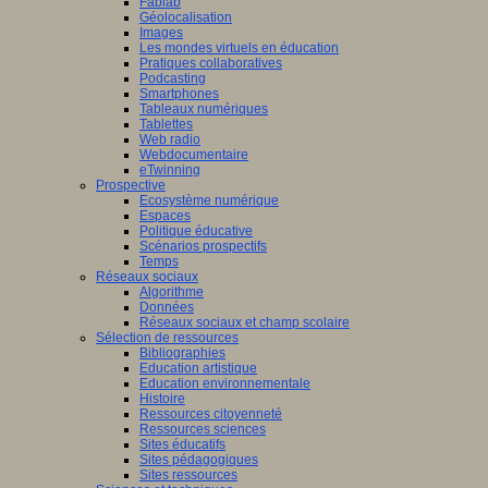
Fablab
Géolocalisation
Images
Les mondes virtuels en éducation
Pratiques collaboratives
Podcasting
Smartphones
Tableaux numériques
Tablettes
Web radio
Webdocumentaire
eTwinning
Prospective
Ecosystème numérique
Espaces
Politique éducative
Scénarios prospectifs
Temps
Réseaux sociaux
Algorithme
Données
Réseaux sociaux et champ scolaire
Sélection de ressources
Bibliographies
Education artistique
Education environnementale
Histoire
Ressources citoyenneté
Ressources sciences
Sites éducatifs
Sites pédagogiques
Sites ressources