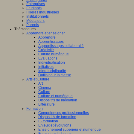
Entreprises
Etudiants
Filières industrielles
Institutionnels
Médiateurs
Parents
Thématiques
Apprendre et enseigner
Apprendre
Apprentissages
Apprentissages collaboratifs
Créativité
Culture numérique
Evaluations
Individualisation
Initiatives
Interdisciplinarité
Outils pour la classe
Arts et Culture
Art
Cinéma
Culture
Culture et numérique
Dispositifs de médiation
Littérature
Formation
Compétences professionnelles
Dispositifs de formation
E- formation
Enjeux et évolutions
Enseignement supérieur et numérique
Formations hybrides