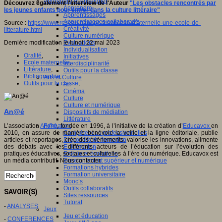
Apprendre et enseigner
Découvrez également l'interview de l'Auteur
"Les obstacles rencontrés par
Apprendre
les jeunes enfants pour entrer dans la culture littéraire"
Apprentissages
Apprentissages collaboratifs
Source :
https://www.reseau-canope.fr/notice/la-maternelle-une-ecole-de-
Créativité
litterature.html
Culture numérique
Dernière modification le lundi, 22 mai 2023
Evaluations
Individualisation
Oralité
,
Initiatives
Ecole maternelle
,
Interdisciplinarité
Littérature
,
Outils pour la classe
Bibliographie
,
Arts et Culture
Outils pour la classe
,
Art
Cinéma
Culture
Culture et numérique
An@é
Dispositifs de médiation
Littérature
L’association
An@é
Formation
, fondée en 1996, à l’initiative de la création d’
Educavox
en
2010, en assure de manière bénévole la veille et la ligne éditoriale, publie
Compétences professionnelles
articles et reportages, crée des événements, valorise les innovations, alimente
Dispositifs de formation
des débats avec les différents acteurs de l’éducation sur l’évolution des
E- formation
pratiques éducatives, sociales et culturelles à l’ère du numérique. Educavox est
Enjeux et évolutions
un média contributif. Nous contacter.
Enseignement supérieur et numérique
Formations hybrides
Formation universitaire
Mooc’s
Outils collaboratifs
SAVOIR(S)
Sites ressources
Tutorat
-
ANALYSES
Jeux
Jeu et éducation
-
CONFERENCES