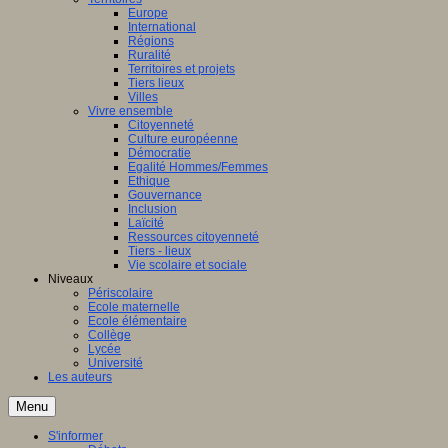
Europe
International
Régions
Ruralité
Territoires et projets
Tiers lieux
Villes
Vivre ensemble
Citoyenneté
Culture européenne
Démocratie
Egalité Hommes/Femmes
Ethique
Gouvernance
Inclusion
Laïcité
Ressources citoyenneté
Tiers - lieux
Vie scolaire et sociale
Niveaux
Périscolaire
Ecole maternelle
Ecole élémentaire
Collège
Lycée
Université
Les auteurs
Menu
S'informer