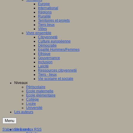
Europe
International
Régions
Ruralité
Territoires et projets
Tiers lieux
Villes
Vivre ensemble
Citoyenneté
Culture européenne
Démocratie
Egalité Hommes/Femmes
Ethique
Gouvernance
Inclusion
Laïcité
Ressources citoyenneté
Tiers - lieux
Vie scolaire et sociale
Niveaux
Périscolaire
Ecole maternelle
Ecole élémentaire
Collège
Lycée
Université
Les auteurs
Menu
S'abonner à ce flux RSS
S'informer