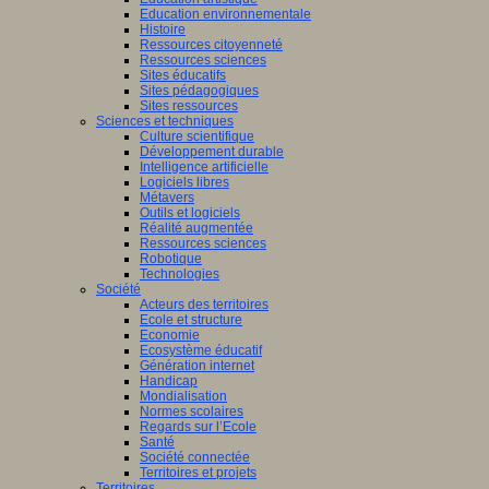
Education environnementale
Histoire
Ressources citoyenneté
Ressources sciences
Sites éducatifs
Sites pédagogiques
Sites ressources
Sciences et techniques
Culture scientifique
Développement durable
Intelligence artificielle
Logiciels libres
Métavers
Outils et logiciels
Réalité augmentée
Ressources sciences
Robotique
Technologies
Société
Acteurs des territoires
Ecole et structure
Economie
Ecosystème éducatif
Génération internet
Handicap
Mondialisation
Normes scolaires
Regards sur l’Ecole
Santé
Société connectée
Territoires et projets
Territoires