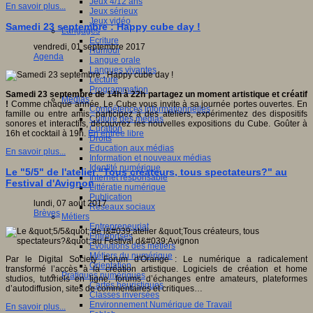
Jeux 4/12 ans
En savoir plus...
Jeux sérieux
Jeux vidéo
Samedi 23 septembre : Happy cube day !
Langages
Ecriture
vendredi, 01 septembre 2017
Humour
Agenda
Langue orale
Langues vivantes
Lecture
Programmation
Samedi 23 septembre de 14h à 22h partagez un moment artistique et créatif
Médias
!
Comme chaque année, Le Cube vous invite à sa journée portes ouvertes. En
Compétences informationnelles
famille ou entre amis, participez à des ateliers, expérimentez des dispositifs
Culture des médias
sonores et interactifs, découvrez les nouvelles expositions du Cube. Goûter à
Curation
16h et cocktail à 19h.
En entrée libre
Droits
Education aux médias
En savoir plus...
Information et nouveaux médias
Identité numérique
Le "5/5" de l'atelier "Tous créateurs, tous spectateurs?" au
Internet responsable
Festival d'Avignon
Littératie numérique
Publication
lundi, 07 août 2017
Réseaux sociaux
Brèves
Métiers
Entrepreneuriat
Entreprises
Evolutions des métiers
Métiers du numérique
Par le Digital Society Forum d'Orange : Le numérique a radicalement
Orientation
transformé l’accès à la création artistique. Logiciels de création et home
Pratiques numériques
studios, tutoriels en ligne, forums d’échanges entre amateurs, plateformes
Cartes heuristiques
d’autodiffusion, sites de commentaires et critiques…
Classes inversées
Environnement Numérique de Travail
En savoir plus...