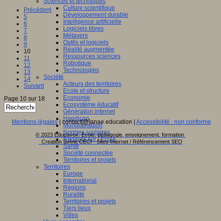
Sciences et techniques
Culture scientifique
Précédent
Développement durable
5
Intelligence artificielle
6
Logiciels libres
7
Métavers
8
Outils et logiciels
9
Réalité augmentée
10
Ressources sciences
11
Robotique
12
Technologies
13
Société
14
Acteurs des territoires
Suivant
Ecole et structure
Economie
Page 10 sur 18
Ecosystème éducatif
Génération internet
Handicap
Mentions légales
| contact[@]anae.education |
Accessibilité : non conforme
Mondialisation
Normes scolaires
© 2023 Educavox, Ecole, pédagogie, enseignement, formation
Regards sur l’Ecole
Creation Sylvie CECI - Sites Internet / Référencement SEO
Santé
Société connectée
Territoires et projets
Territoires
Europe
International
Régions
Ruralité
Territoires et projets
Tiers lieux
Villes