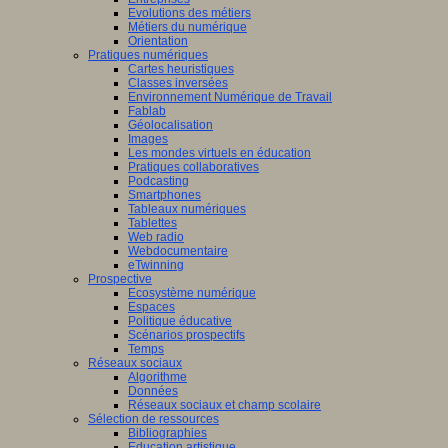
Evolutions des métiers
Métiers du numérique
Orientation
Pratiques numériques
Cartes heuristiques
Classes inversées
Environnement Numérique de Travail
Fablab
Géolocalisation
Images
Les mondes virtuels en éducation
Pratiques collaboratives
Podcasting
Smartphones
Tableaux numériques
Tablettes
Web radio
Webdocumentaire
eTwinning
Prospective
Ecosystème numérique
Espaces
Politique éducative
Scénarios prospectifs
Temps
Réseaux sociaux
Algorithme
Données
Réseaux sociaux et champ scolaire
Sélection de ressources
Bibliographies
Education artistique