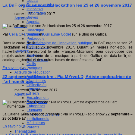
Débats
Faits marquants
La BnF organise son 2e Hackathon les 25 et 26 novembre 2017
Interviews
Reportages
samedi, 28 octobre 2017
Brèves
Agenda
Agenda
Innover
Didactique
Dispositifs
Par
Célia Charpentier
et
Guillaume Godet
sur le Blog de Gallica
Pédagogie
e
Recherche
Dans le cadre de la
Semaine de l’innovation publique
, la BnF organise son 2
Technologies
Hackathon les 25 et 26 novembre 2017. Durant 24 heures non-stop, les
Savoir(s)
hackathoniens investiront le site François-Mitterrand pour développer des
Analyses
projets autour du thème de la musique à partir de Gallica, de data.bnf.fr, du
Conférences
catalogue général et des autres bases de données de la BnF.
Outils
En savoir plus...
Pratiques
Acteurs de l'éducation
22 septembre/28 octobre : Pia MYrvoLD, Artiste exploratrice de
Animateurs
Chercheurs
l’art numérique
Collectivités
Editeurs
mercredi, 04 octobre 2017
EdTech
Agenda
Encadrement
Enseignants
Entreprises
Etudiants
La Galerie Lélia Mordoch présente : Pia MYrvoLD - solo show
22 septembre –
Filières industrielles
28 octobre 17
Institutionnels
Médiateurs
En savoir plus...
Parents
Thématiques