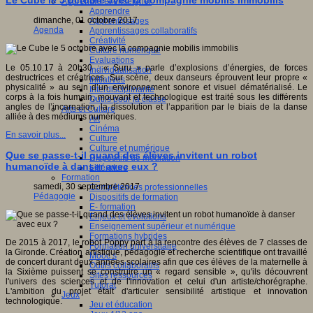
Le Cube le 5 octobre avec la compagnie mobilis immobilis
Apprendre et enseigner
Apprendre
dimanche, 01 octobre 2017
Apprentissages
Agenda
Apprentissages collaboratifs
Créativité
Culture numérique
Evaluations
Le 05.10.17 à 20h30 : « Suru » parle d’explosions d’énergies, de forces
Individualisation
destructrices et créatrices. Sur scène, deux danseurs éprouvent leur propre «
Initiatives
physicalité » au sein d’un environnement sonore et visuel dématérialisé. Le
Interdisciplinarité
corps à la fois humain, mouvant et technologique est traité sous les différents
Outils pour la classe
angles de l’incarnation, la dissolution et l’apparition par le biais de la danse
Arts et Culture
alliée à des médiums numériques.
Art
Cinéma
En savoir plus...
Culture
Culture et numérique
Que se passe-t-il quand des élèves invitent un robot
Dispositifs de médiation
humanoïde à danser avec eux ?
Littérature
Formation
samedi, 30 septembre 2017
Compétences professionnelles
Pédagogie
Dispositifs de formation
E- formation
Enjeux et évolutions
Enseignement supérieur et numérique
Formations hybrides
De 2015 à 2017, le robot Poppy part à la rencontre des élèves de 7 classes de
Formation universitaire
la Gironde. Création artistique, pédagogie et recherche scientifique ont travaillé
Mooc’s
de concert durant deux années scolaires afin que ces élèves de la maternelle à
Outils collaboratifs
la Sixième puissent se construire un « regard sensible », qu'ils découvrent
Sites ressources
l'univers des sciences et de l'innovation et celui d'un artiste/chorégraphe.
Tutorat
L'ambition du projet était d'articuler sensibilité artistique et innovation
Jeux
technologique.
Jeu et éducation