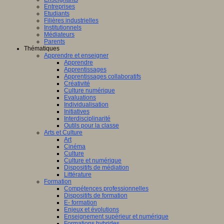
Entreprises
Etudiants
Filières industrielles
Institutionnels
Médiateurs
Parents
Thématiques
Apprendre et enseigner
Apprendre
Apprentissages
Apprentissages collaboratifs
Créativité
Culture numérique
Evaluations
Individualisation
Initiatives
Interdisciplinarité
Outils pour la classe
Arts et Culture
Art
Cinéma
Culture
Culture et numérique
Dispositifs de médiation
Littérature
Formation
Compétences professionnelles
Dispositifs de formation
E- formation
Enjeux et évolutions
Enseignement supérieur et numérique
Formations hybrides