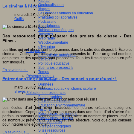
Fablab
Géolocalisation
Le cinéma à l'école
Images
Les mondes virtuels en éducation
mercredi, 28 juin 2017
Pratiques collaboratives
Outils
Podcasting
Smartphones
Tableaux numériques
Tablettes
Des ressources pour préparer des projets de classe - Des
Web radio
Films -
Webdocumentaire
eTwinning
Les films qui ont été ou sont programmés dans le cadre des dispositifs École et
Prospective
cinéma et Collège au cinéma vous sont présentés ici. Pour un grand nombre,
Ecosystème numérique
des pistes et des analyses sont proposées. Tous les films disponibles en prêt
Espaces
sont indiqués.
Politique éducative
Scénarios prospectifs
En savoir plus...
Temps
Réseaux sociaux
Entrer dans une école d’art : Des conseils pour réussir !
Algorithme
Données
mardi, 20 juin 2017
Réseaux sociaux et champ scolaire
Brèves
Sélection de ressources
Bibliographies
Education artistique
Education environnementale
Les écoles d’art font rêver beaucoup de jeunes créateurs, designers,
Histoire
dessinateurs. Cependant, intégrer un cursus dans une école d’art s’avère être
Ressources citoyenneté
parfois un parcours du combatant. En effet, avec un nombre de places limité et
Ressources sciences
de nombreux prétendants, l’entrée est très sélective. Voici quelques conseils
Sites éducatifs
pour intégrer une école d’art.
Sites pédagogiques
Sites ressources
En savoir plus...