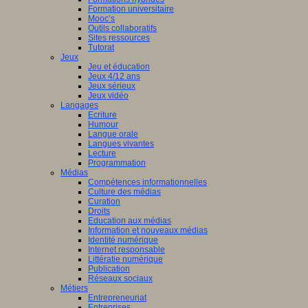
Formation universitaire
Mooc’s
Outils collaboratifs
Sites ressources
Tutorat
Jeux
Jeu et éducation
Jeux 4/12 ans
Jeux sérieux
Jeux vidéo
Langages
Ecriture
Humour
Langue orale
Langues vivantes
Lecture
Programmation
Médias
Compétences informationnelles
Culture des médias
Curation
Droits
Education aux médias
Information et nouveaux médias
Identité numérique
Internet responsable
Littératie numérique
Publication
Réseaux sociaux
Métiers
Entrepreneuriat
Entreprises