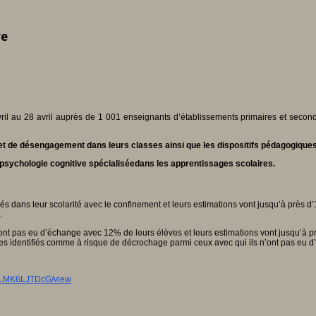
re
l au 28 avril auprès de 1 001 enseignants d’établissements primaires et secondai
 et de désengagement dans leurs classes ainsi que les dispositifs pédagogiques
n psychologie cognitive spécialiséedans les apprentissages scolaires.
 dans leur scolarité avec le confinement et leurs estimations vont jusqu’à près d
t.
’ont pas eu d’échange avec 12% de leurs élèves et leurs estimations vont jusqu’à 
ves identifiés comme à risque de décrochage parmi ceux avec qui ils n’ont pas eu 
ZrLMK6LJTDcG/view