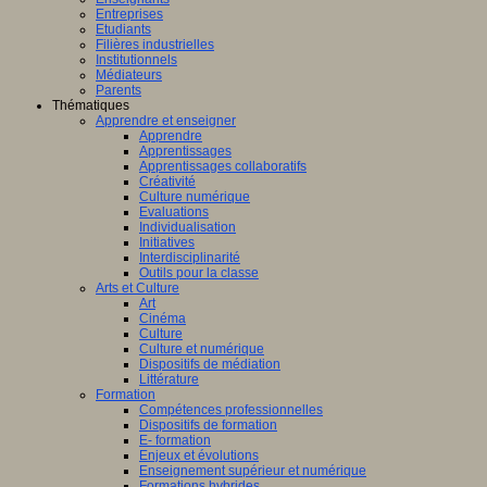
Entreprises
Etudiants
Filières industrielles
Institutionnels
Médiateurs
Parents
Thématiques
Apprendre et enseigner
Apprendre
Apprentissages
Apprentissages collaboratifs
Créativité
Culture numérique
Evaluations
Individualisation
Initiatives
Interdisciplinarité
Outils pour la classe
Arts et Culture
Art
Cinéma
Culture
Culture et numérique
Dispositifs de médiation
Littérature
Formation
Compétences professionnelles
Dispositifs de formation
E- formation
Enjeux et évolutions
Enseignement supérieur et numérique
Formations hybrides