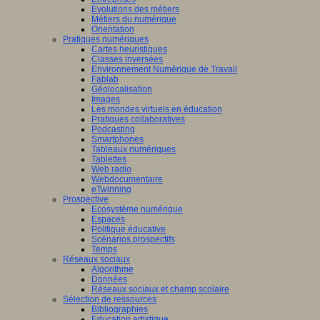
Evolutions des métiers
Métiers du numérique
Orientation
Pratiques numériques
Cartes heuristiques
Classes inversées
Environnement Numérique de Travail
Fablab
Géolocalisation
Images
Les mondes virtuels en éducation
Pratiques collaboratives
Podcasting
Smartphones
Tableaux numériques
Tablettes
Web radio
Webdocumentaire
eTwinning
Prospective
Ecosystème numérique
Espaces
Politique éducative
Scénarios prospectifs
Temps
Réseaux sociaux
Algorithme
Données
Réseaux sociaux et champ scolaire
Sélection de ressources
Bibliographies
Education artistique