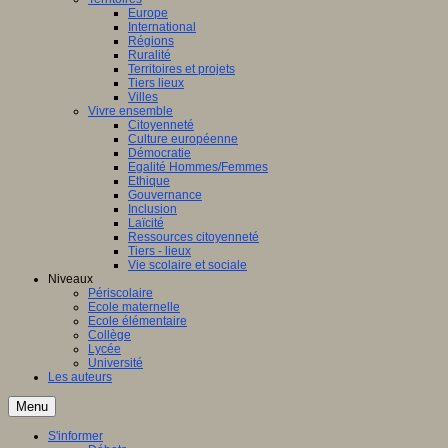
Europe
International
Régions
Ruralité
Territoires et projets
Tiers lieux
Villes
Vivre ensemble
Citoyenneté
Culture européenne
Démocratie
Egalité Hommes/Femmes
Ethique
Gouvernance
Inclusion
Laïcité
Ressources citoyenneté
Tiers - lieux
Vie scolaire et sociale
Niveaux
Périscolaire
Ecole maternelle
Ecole élémentaire
Collège
Lycée
Université
Les auteurs
Menu
S'informer