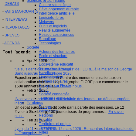
Sciences et techniques
-
DEBATS
Culture scientifique
Développement durable
-
FAITS MARQUANTS
Intelligence artificielle
Logiciels libres
-
INTERVIEWS
Métavers
Outils et logiciels
-
REPORTAGES
Réalité augmentée
Ressources sciences
-
BREVES
Robotique
Technologies
-
AGENDA
Société
Acteurs des territoires
Tout l'agenda
Ecole et structure
Economie
Apr 26 2026
Ecosystème éducatif
Génération internet
"Je suis dans des mondes étranges" de FLORE, à la maison de George
Handicap
Sand jusqu'au 1er novembre 2026
Mondialisation
Expostion présentée par le Centre des monuments nationaux en
Normes scolaires
collaboration avec l'artiste photographe FLORE pour commémorer le
Regards sur l’Ecole
150e anniversaire de la…
En savoir plus...
Santé
Feb 17 2026
Société connectée
Territoires et projets
IA conversationnelle et santé mentale des jeunes : un débat européen
Territoires
inédit
Europe
Un débat européen inédit porté par la parole des jeunesses. Le 12
International
février à Strasbourg, 130 jeunes issus de programmes…
En savoir
Régions
plus...
Ruralité
Feb 13 2026
Territoires et projets
Tiers lieux
Lyon, du 11 mars 2026 au 12 mars 2026 : Rencontres Internationales de
Villes
la Francophonie