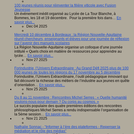
100 jeunes réunis pour réinventer la filière viticole avec Fusion
Jeunesse
Un événement inédit organisé au Lycée de La Tour Blanche, à
Bommes, les 18 et 19 décembre. Pour la première fois dans…
En
savoir plus...
Dec 04 2025
Mercredi 10 décembre à Bordeaux : la Région Nouvelle-Aquitaine
réunit chercheurs, enseignants et élèves pour une journée de réflexion
sur l’avenir des manuels scolaires
La Région Nouvelle-Aquitaine organise un colloque d’une journée
intitulé « Quels choix en matière de ressources pour apprendre au
lycée…
En savoir plus...
Nov 27 2025
Forindustrie, l’Univers Extraordinaire : Au Grand Défi 2025 plus de 100
000 jeunes de toutes les régions du 17 novembre au 5 décembre
Forindustrie, l’Univers Extraordinaire, l’outil pédagogique innovant qui
fait découvrir la richesse des métiers de l’industrie aux jeunes en quête
d’orientation…
En savoir plus...
Nov 25 2025
Du 8 au 11 novembre : Rencontres Michel Serres : « Quelle humanité
voulons-nous pour demain ? Du corps au cosmos. »
Le succès populaire des quatre premières éditions des rencontres
philosophiques Michel Serres a rendu indispensable l’organisation de
la 5ème session…
En savoir plus...
Nov 21 2025
Nathalie Sonnac - “Informer à l’ère des plateformes - Repenser la
médiation et le rôle des médias”