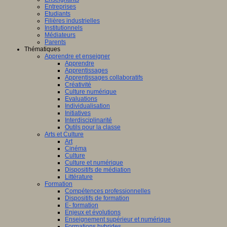
Entreprises
Etudiants
Filières industrielles
Institutionnels
Médiateurs
Parents
Thématiques
Apprendre et enseigner
Apprendre
Apprentissages
Apprentissages collaboratifs
Créativité
Culture numérique
Evaluations
Individualisation
Initiatives
Interdisciplinarité
Outils pour la classe
Arts et Culture
Art
Cinéma
Culture
Culture et numérique
Dispositifs de médiation
Littérature
Formation
Compétences professionnelles
Dispositifs de formation
E- formation
Enjeux et évolutions
Enseignement supérieur et numérique
Formations hybrides