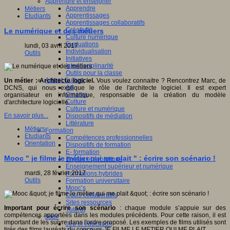
Apprendre et enseigner
Apprendre
Métiers
Apprentissages
Etudiants
Apprentissages collaboratifs
Créativité
Le numérique et des métiers
Culture numérique
Evaluations
lundi, 03 avril 2017
Individualisation
Outils
Initiatives
Interdisciplinarité
Outils pour la classe
Arts et Culture
Un métier : Architecte logiciel.
Vous voulez connaitre ? Rencontrez Marc, de
Art
DCNS, qui nous explique le rôle de l'architecte logiciel. Il est expert
Cinéma
organisateur en informatique, responsable de la création du modèle
Culture
d'architecture logicielle.
Culture et numérique
En savoir plus...
Dispositifs de médiation
Littérature
Métiers
Formation
Etudiants
Compétences professionnelles
Orientation
Dispositifs de formation
E- formation
Mooc " je filme le métier qui me plait " : écrire son scénario !
Enjeux et évolutions
Enseignement supérieur et numérique
mardi, 28 février 2017
Formations hybrides
Outils
Formation universitaire
Mooc’s
Outils collaboratifs
Sites ressources
Important pour écrire son scénario
: chaque module s’appuie sur des
Tutorat
compétences apportées dans les modules précédents. Pour cette raison, il est
Jeux
important de les suivre dans l'ordre proposé. Les exemples de films utilisés sont
Jeu et éducation
tirés des films lauréats du concours JE FILME LE METIER QUI ME PLAIT.