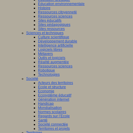
Education environnementale
Histoire
Ressources citoyenneté
Ressources sciences
Sites éducatifs
Sites pédagogiques
Sites ressources
Sciences et techniques
Culture scientifique
Développement durable
Intelligence artificielle
Logiciels libres
Métavers
Outils et logiciels
Réalité augmentée
Ressources sciences
Robotique
Technologies
Société
Acteurs des territoires
Ecole et structure
Economie
Ecosystème éducatif
Génération internet
Handicap
Mondialisation
Normes scolaires
Regards sur l’Ecole
Santé
Société connectée
Territoires et projets
Territoires