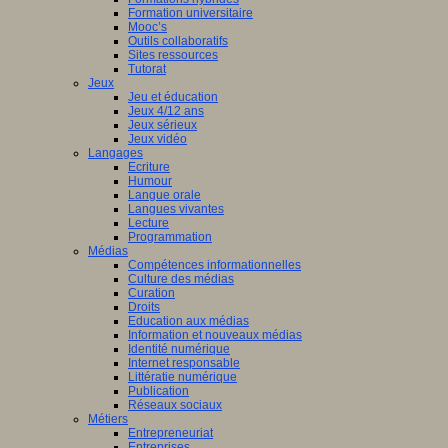
Formation universitaire
Mooc’s
Outils collaboratifs
Sites ressources
Tutorat
Jeux
Jeu et éducation
Jeux 4/12 ans
Jeux sérieux
Jeux vidéo
Langages
Ecriture
Humour
Langue orale
Langues vivantes
Lecture
Programmation
Médias
Compétences informationnelles
Culture des médias
Curation
Droits
Education aux médias
Information et nouveaux médias
Identité numérique
Internet responsable
Littératie numérique
Publication
Réseaux sociaux
Métiers
Entrepreneuriat
Entreprises