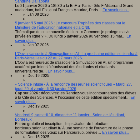
Sandrine Dallaporta
Le 21 janvier 2026 à 18h30 à la BnF à Paris - Site F-Mitterrand Grand
auditorium, hall Est, quai François Mauriac, Paris…
En savoir plus...
Jan 08 2026
5 janvier /15 mai 2026 : Le concours Trophées des classes par le
Ministère de l'Éducation nationale et la CNIL
Thématique de cette nouvelle édition : « Comment je protège ma vie
privée en ligne ? ». Du lundi 5 janvier 2026 au vendredi 15 mai…
En
savoir plus...
Jan 07 2026
L'Obvia s'associe à Simuvaction on AI : La prochaine édition se tiendra à
Paris-Versailles du 22 au 27 mars 2026.
L'Obvia est heureux de s'associer à Simuvaction on AI, un programme
académique intensif réunissant des étudiantes et étudiants
universitaires de…
En savoir plus...
Dec 19 2025
« Science infuse - À la rencontre des jeunes scientifiques » Mardi 27,
jeudi 29 et vendredi 30 janvier 2026
Cap sur 2026 : découvrez les Rendez-vous incontournables des élèves
à la Cité des Sciences. À l’occasion de cette édition spécialement…
En
savoir plus...
Dec 19 2025
Vendredi 9, samedi 10, dimanche 11 janvier - Salon de l'étudiant,
Bordeaux
Entrée gratuite et inscription : https://salon-de-l-etudiant-
bordeaux.salon.letudiant.fr/ À une semaine de l’ouverture de la phase
de formulation des vœux sur Parcoursup, prévue…
En savoir plus...
Dec 15 2025