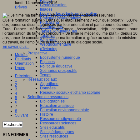
Fablab
lundi, 14 novembre 2016
Géolocalisation
Brèves
Images
Les mondes virtuels en éducation
Pratiques collaboratives
Quelle formation suivre ? Dans quel établissement ? Pour quel projet ? 53,4%
Podcasting
des jeunes se disent angoissés par leur orientation et par la peur d’échouer.*
Smartphones
Euro France Médias et Euro-France Association, déjà connues pour
Tableaux numériques
l’organisation du fameux concours « Je filme le métier qui me plaît » depuis 10
Tablettes
ans, lance le concours « Je filme ma formation », grâce au soutien du ministère
Web radio
du travail, de l’emploi, de la formation et du dialogue social.
Webdocumentaire
En savoir plus...
eTwinning
Prospective
Métiers
Ecosystème numérique
Etudiants
Espaces
Orientation
Politique éducative
Lycée
Scénarios prospectifs
Temps
Précédent
Réseaux sociaux
1
Algorithme
2
Données
3
Réseaux sociaux et champ scolaire
4
Sélection de ressources
5
Bibliographies
6
Education artistique
7
Education environnementale
8
Histoire
Suivant
Ressources citoyenneté
Ressources sciences
Sites éducatifs
Sites pédagogiques
S'INFORMER
Sites ressources