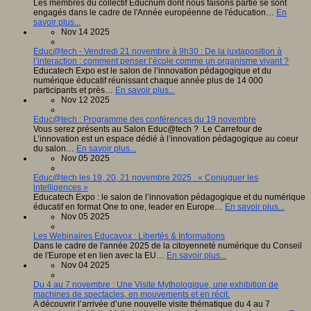
Les membres du collectif Educnum dont nous faisons partie se sont
engagés dans le cadre de l'Année européenne de l'éducation…
En
savoir plus...
Nov 14 2025
Educ@tech - Vendredi 21 novembre à 9h30 : De la juxtaposition à
l’interaction : comment penser l’école comme un organisme vivant ?
Educatech Expo est le salon de l’innovation pédagogique et du
numérique éducatif réunissant chaque année plus de 14 000
participants et près…
En savoir plus...
Nov 12 2025
Educ@tech : Programme des conférences du 19 novembre
Vous serez présents au Salon Educ@tech ? Le Carrefour de
L’innovation est un espace dédié à l’innovation pédagogique au coeur
du salon…
En savoir plus...
Nov 05 2025
Educ@tech les 19, 20, 21 novembre 2025 : « Conjuguer les
intelligences »
Educatech Expo : le salon de l’innovation pédagogique et du numérique
éducatif en format One to one, leader en Europe…
En savoir plus...
Nov 05 2025
Les Webinaires Educavox : Libertés & Informations
Dans le cadre de l'année 2025 de la citoyenneté numérique du Conseil
de l'Europe et en lien avec la EU…
En savoir plus...
Nov 04 2025
Du 4 au 7 novembre : Une Visite Mythologique, une exhibition de
machines de spectacles, en mouvements et en récit.
A découvrir l’arrivée d’une nouvelle visite thématique du 4 au 7