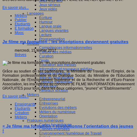
Jeux 4/12 ans
Jeux sérieux
En savoir plus...
Jeux vidéo
Langages
Métiers
Ecriture
Publier
Humour
Etudiants
Langue orale
E formation
Langues vivantes
Mooc
Lecture
Programmation
Je filme ma formation : les inscriptions deviennent gratuites
Médias
Compétences informationnelles
mercredi, 15 février 2017
Culture des médias
Brèves
Curation
Droits
Education aux médias
Information et nouveaux médias
Grâce au soutien de ses partenaires, le Ministère du Travail, de l'Emploi, de la
Identité numérique
Formation professionnelle et du Dialogue Social, du Ministère de l'Education
Internet responsable
Nationale, de l'Enseignement Supérieur et de la Recherche et d'Euro-France
Littératie numérique
Association, les inscriptions au concours JE FILME MA FORMATION deviennent
Publication
GRATUITES pour tous, dans les deux catégories, "jeunes" et "Etablissements".
Réseaux sociaux
Métiers
En savoir plus...
Entrepreneuriat
Entreprises
Enseignants
Evolutions des métiers
Etudiants
Métiers du numérique
Création
Orientation
Métiers
Pratiques numériques
Cartes heuristiques
« Je filme ma formation » révolutionne l’orientation des jeunes
Classes inversées
!
Environnement Numérique de Travail