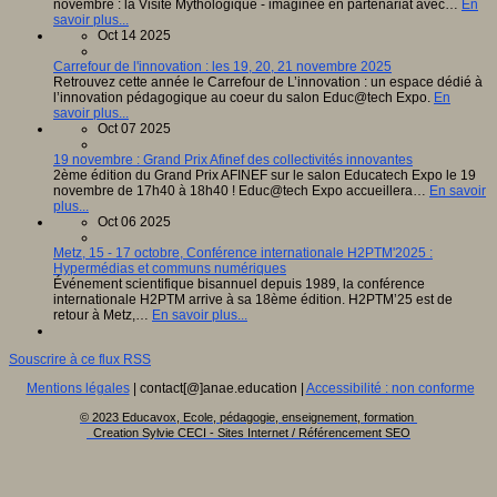
novembre : la Visite Mythologique - imaginée en partenariat avec…
En
savoir plus...
Oct 14 2025
Carrefour de l'innovation : les 19, 20, 21 novembre 2025
Retrouvez cette année le Carrefour de L’innovation : un espace dédié à
l’innovation pédagogique au coeur du salon Educ@tech Expo.
En
savoir plus...
Oct 07 2025
19 novembre : Grand Prix Afinef des collectivités innovantes
2ème édition du Grand Prix AFINEF sur le salon Educatech Expo le 19
novembre de 17h40 à 18h40 ! Educ@tech Expo accueillera…
En savoir
plus...
Oct 06 2025
Metz, 15 - 17 octobre, Conférence internationale H2PTM'2025 :
Hypermédias et communs numériques
Événement scientifique bisannuel depuis 1989, la conférence
internationale H2PTM arrive à sa 18ème édition. H2PTM’25 est de
retour à Metz,…
En savoir plus...
Souscrire à ce flux RSS
Mentions légales
| contact[@]anae.education |
Accessibilité : non conforme
© 2023 Educavox, Ecole, pédagogie, enseignement, formation
Creation Sylvie CECI - Sites Internet / Référencement SEO