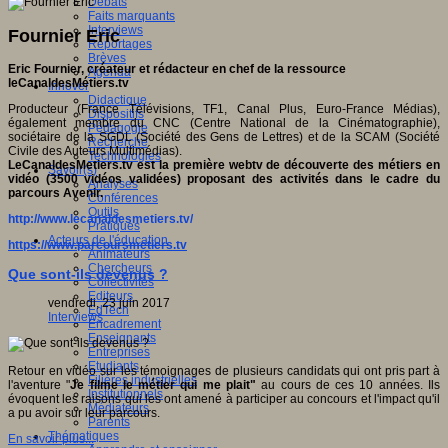
Débats
Faits marquants
Interviews
Fournier Eric
Reportages
Brèves
Eric Fournier, créateur et rédacteur en chef de la ressource
Agenda
leCanaldesMétiers.tv
Innover
Didactique
Producteur (France Télévisions, TF1, Canal Plus, Euro-France Médias),
Dispositifs
également membre du CNC (Centre National de la Cinématographie),
Pédagogie
sociétaire de la SGDL (Société des Gens de Lettres) et de la SCAM (Société
Recherche
Civile des Auteurs Multimédias).
Technologies
LeCanaldesMetiers.tv est la première webtv de découverte des métiers en
Savoir(s)
vidéo (3500 vidéos validées) proposant des activités dans le cadre du
Analyses
parcours Avenir.
Conférences
Outils
http://www.lecanaldesmetiers.tv/
Pratiques
Acteurs de l'éducation
https://www.parcoursmetiers.tv
Animateurs
Chercheurs
Que sont-ils devenus ?
Collectivités
Editeurs
vendredi, 23 juin 2017
EdTech
Interviews
Encadrement
Enseignants
Entreprises
Etudiants
Retour en vidéo sur les témoignages de plusieurs candidats qui ont pris part à
Filières industrielles
l'aventure "
Je filme le métier qui me plait"
au cours de ces 10 années. Ils
Institutionnels
évoquent les raisons qui les ont amené à participer au concours et l'impact qu'il
Médiateurs
a pu avoir sur leur parcours.
Parents
Thématiques
En savoir plus...