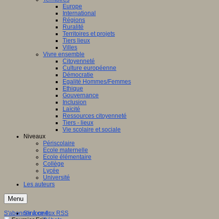
Europe
International
Régions
Ruralité
Territoires et projets
Tiers lieux
Villes
Vivre ensemble
Citoyenneté
Culture européenne
Démocratie
Egalité Hommes/Femmes
Ethique
Gouvernance
Inclusion
Laïcité
Ressources citoyenneté
Tiers - lieux
Vie scolaire et sociale
Niveaux
Périscolaire
Ecole maternelle
Ecole élémentaire
Collège
Lycée
Université
Les auteurs
Menu
S'abonner à ce flux RSS
S'informer