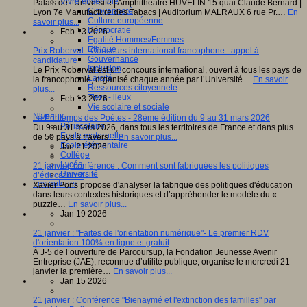
Vivre ensemble
Palais de l’Université | Amphithéâtre HUVELIN 15 quai Claude Bernard |
Citoyenneté
Lyon 7e Manufacture des Tabacs | Auditorium MALRAUX 6 rue Pr.…
En
Culture européenne
savoir plus...
Démocratie
Feb 13 2026
Egalité Hommes/Femmes
Ethique
Prix Roberval - Concours international francophone : appel à
Gouvernance
candidature
Inclusion
Le Prix Roberval est un concours international, ouvert à tous les pays de
Laïcité
la francophonie, organisé chaque année par l’Université…
En savoir
Ressources citoyenneté
plus...
Tiers - lieux
Feb 13 2026
Vie scolaire et sociale
Niveaux
Le Printemps des Poètes - 28ème édition du 9 au 31 mars 2026
Périscolaire
Du 9 au 31 mars 2026, dans tous les territoires de France et dans plus
Ecole maternelle
de 50 pays à travers…
En savoir plus...
Ecole élémentaire
Jan 21 2026
Collège
Lycée
21 janvier, conférence : Comment sont fabriquées les politiques
Université
d’éducation ?
Les auteurs
Xavier Pons propose d'analyser la fabrique des politiques d'éducation
dans leurs contextes historiques et d’appréhender le modèle du «
puzzle…
En savoir plus...
Jan 19 2026
21 janvier : "Faites de l'orientation numérique"- Le premier RDV
d'orientation 100% en ligne et gratuit
À J-5 de l’ouverture de Parcoursup, la Fondation Jeunesse Avenir
Entreprise (JAE), reconnue d’utilité publique, organise le mercredi 21
janvier la première…
En savoir plus...
Jan 15 2026
21 janvier : Conférence "Bienaymé et l'extinction des familles" par