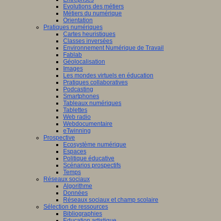
Evolutions des métiers
Métiers du numérique
Orientation
Pratiques numériques
Cartes heuristiques
Classes inversées
Environnement Numérique de Travail
Fablab
Géolocalisation
Images
Les mondes virtuels en éducation
Pratiques collaboratives
Podcasting
Smartphones
Tableaux numériques
Tablettes
Web radio
Webdocumentaire
eTwinning
Prospective
Ecosystème numérique
Espaces
Politique éducative
Scénarios prospectifs
Temps
Réseaux sociaux
Algorithme
Données
Réseaux sociaux et champ scolaire
Sélection de ressources
Bibliographies
Education artistique