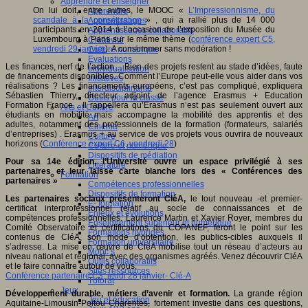
Apprendre et enseigner
On lui doit, entre autres, le MOOC «
L’Impressionnisme, du
Apprendre
scandale à la consécration
» , qui a rallié plus de 14 000
Apprentissages
participants en 2014 à l’occasion de l’exposition du Musée du
Apprentissages collaboratifs
Luxembourg à Paris sur le même thème (
conférence expert C5,
Créativité
vendredi 29 janvier
). A consommer sans modération !
Culture numérique
Evaluations
Les finances, nerf de l’action… Bien des projets restent au stade d’idées, faute
Individualisation
de financements disponibles. Comment l’Europe peut-elle vous aider dans vos
Initiatives
réalisations ? Les financements européens, c’est pas compliqué, expliquera
Interdisciplinarité
Sébastien Thierry, directeur adjoint de l’agence Erasmus + Education
Outils pour la classe
Formation France . Il rappellera qu’Erasmus n’est pas seulement ouvert aux
Arts et Culture
étudiants en mobilité mais accompagne la mobilité des apprentis et des
Art
adultes, notamment des professionnels de la formation (formateurs, salariés
Cinéma
d’entreprises) . Erasmus + au service de vos projets vous ouvrira de nouveaux
Culture
horizons (
Conférence expert C6, vendredi 28
)
Culture et numérique
Dispositifs de médiation
Pour sa 14e édition, l’Université ouvre un espace privilégié à ses
Littérature
partenaires et leur laisse carte blanche lors des « Conférences des
Formation
partenaires »
Compétences professionnelles
Dispositifs de formation
Les partenaires sociaux présenteront CléA,
le tout nouveau -et premier-
E- formation
certificat interprofessionnel relatif au socle de connaissances et de
Enjeux et évolutions
compétences professionnelles. Laurence Martin et Xavier Royer, membres du
Enseignement supérieur et numérique
Comité Observatoire et certifications du COPANEF, feront le point sur les
Formations hybrides
contenus de CléA, son mode d’obtention, les publics-cibles auxquels il
Formation universitaire
s’adresse. La mise en œuvre de CléA mobilise tout un réseau d’acteurs au
Mooc’s
niveau national et régional, avec des organismes agréés. Venez découvrir CléA
Outils collaboratifs
et le faire connaître autour de vous.
Sites ressources
Conférence partenaire C3, jeudi 28 janvier- Clé-A
Tutorat
Jeux
Développement durable, métiers d’avenir et formation.
La grande région
Jeu et éducation
Aquitaine-Limousin-Poitou Charentes, fortement investie dans ces questions,