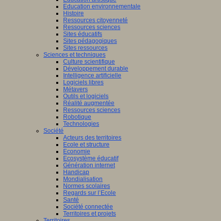
Education environnementale
Histoire
Ressources citoyenneté
Ressources sciences
Sites éducatifs
Sites pédagogiques
Sites ressources
Sciences et techniques
Culture scientifique
Développement durable
Intelligence artificielle
Logiciels libres
Métavers
Outils et logiciels
Réalité augmentée
Ressources sciences
Robotique
Technologies
Société
Acteurs des territoires
Ecole et structure
Economie
Ecosystème éducatif
Génération internet
Handicap
Mondialisation
Normes scolaires
Regards sur l’Ecole
Santé
Société connectée
Territoires et projets
Territoires