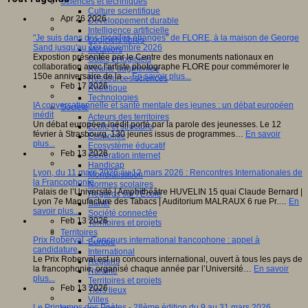
Sciences et techniques
Culture scientifique
Apr 26 2026
Développement durable
Intelligence artificielle
"Je suis dans des mondes étranges" de FLORE, à la maison de George
Logiciels libres
Sand jusqu'au 1er novembre 2026
Métavers
Expostion présentée par le Centre des monuments nationaux en
Outils et logiciels
collaboration avec l'artiste photographe FLORE pour commémorer le
Réalité augmentée
150e anniversaire de la…
En savoir plus...
Ressources sciences
Feb 17 2026
Robotique
Technologies
IA conversationnelle et santé mentale des jeunes : un débat européen
Société
inédit
Acteurs des territoires
Un débat européen inédit porté par la parole des jeunesses. Le 12
Ecole et structure
février à Strasbourg, 130 jeunes issus de programmes…
En savoir
Economie
plus...
Ecosystème éducatif
Feb 13 2026
Génération internet
Handicap
Lyon, du 11 mars 2026 au 12 mars 2026 : Rencontres Internationales de
Mondialisation
la Francophonie
Normes scolaires
Palais de l’Université | Amphithéâtre HUVELIN 15 quai Claude Bernard |
Regards sur l’Ecole
Lyon 7e Manufacture des Tabacs | Auditorium MALRAUX 6 rue Pr.…
En
Santé
savoir plus...
Société connectée
Feb 13 2026
Territoires et projets
Territoires
Prix Roberval - Concours international francophone : appel à
Europe
candidature
International
Le Prix Roberval est un concours international, ouvert à tous les pays de
Régions
la francophonie, organisé chaque année par l’Université…
En savoir
Ruralité
plus...
Territoires et projets
Feb 13 2026
Tiers lieux
Villes
Le Printemps des Poètes - 28ème édition du 9 au 31 mars 2026