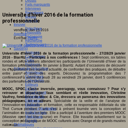
Débats
Faits marquants
Interviews
Reportages
Universite d'hiver 2016 de la formation
Brèves
professionnelle
Agenda
Innover
Didactique
vendredi, Jan 15 2016
Dispositifs
Agenda
Pédagogie
Écrit par
An@é
Recherche
Technologies
Savoir(s)
Analyses
Universite d'hiver 2016 de la formation professionnelle - 27/28/29 janvier
Conférences
2016 - Biarritz - Participez à nos conférences !
Sept conférences, six tables
Outils
rondes et seize ateliers attendent les participants de l’Université d’hiver de la
Pratiques
formation professionnelle fin janvier à Biarritz. Autant d’occasions de découvrir
Acteurs de l'éducation
ou d’approfondir des sujets d’actualité, de confronter des pratiques, de débattre
Animateurs
entre pairs et avec des experts. Découvrez la programmation des 7
Chercheurs
conférences à suivre du jeudi 28 au vendredi 29 janvier, dont 5 conférences
Collectivités
des partenaires de l’Université.
Editeurs
EdTech
MOOC, SPOC, classe inversée, peeragogy, vous connaissez ? Pour s’y
Encadrement
retrouver et départager faux semblant et réelle innovation, Christine
Enseignants
Vaufrey, fondatrice de Mooc & Cie, dressera un panorama des innovations
Entreprises
pédagogiques, ici et ailleurs
. Spécialiste de la veille et de l’analyse de
Etudiants
l’innovation en éducation et formation, cette ex responsable éditoriale du site
Filières industrielles
Thot Cursus pendant 7 ans s’est à présent tournée vers la conception et
Institutionnels
l’animation de cours en ligne. Elle a participé à l’aventure des premiers MOOC
Médiateurs
(Massive open on line course) en France. Elle travaille actuellement sur la
Parents
conception pédagogique de MOOC culturels avec Orange et de grands musées
Thématiques
nationaux .