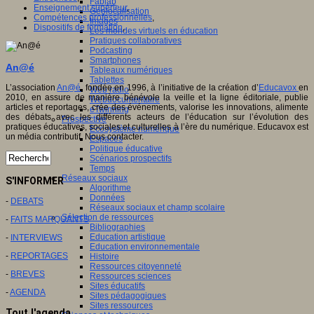
Fablab
Enseignement supérieur
,
Géolocalisation
Compétences professionnelles
,
Images
Dispositifs de formation
,
Les mondes virtuels en éducation
Pratiques collaboratives
Podcasting
Smartphones
An@é
Tableaux numériques
Tablettes
L’association
An@é
, fondée en 1996, à l’initiative de la création d’
Educavox
en
Web radio
2010, en assure de manière bénévole la veille et la ligne éditoriale, publie
Webdocumentaire
articles et reportages, crée des événements, valorise les innovations, alimente
eTwinning
des débats avec les différents acteurs de l’éducation sur l’évolution des
Prospective
pratiques éducatives, sociales et culturelles à l’ère du numérique. Educavox est
Ecosystème numérique
un média contributif. Nous contacter.
Espaces
Politique éducative
Scénarios prospectifs
Temps
Réseaux sociaux
S'INFORMER
Algorithme
Données
-
DEBATS
Réseaux sociaux et champ scolaire
Sélection de ressources
-
FAITS MARQUANTS
Bibliographies
Education artistique
-
INTERVIEWS
Education environnementale
-
REPORTAGES
Histoire
Ressources citoyenneté
-
BREVES
Ressources sciences
Sites éducatifs
-
AGENDA
Sites pédagogiques
Sites ressources
Tout l'agenda