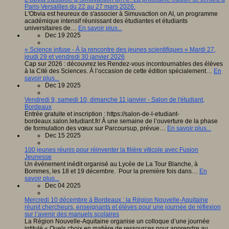
Paris-Versailles du 22 au 27 mars 2026.
L'Obvia est heureux de s'associer à Simuvaction on AI, un programme
académique intensif réunissant des étudiantes et étudiants
universitaires de…
En savoir plus...
Dec 19 2025
« Science infuse - À la rencontre des jeunes scientifiques » Mardi 27,
jeudi 29 et vendredi 30 janvier 2026
Cap sur 2026 : découvrez les Rendez-vous incontournables des élèves
à la Cité des Sciences. À l’occasion de cette édition spécialement…
En
savoir plus...
Dec 19 2025
Vendredi 9, samedi 10, dimanche 11 janvier - Salon de l'étudiant,
Bordeaux
Entrée gratuite et inscription : https://salon-de-l-etudiant-
bordeaux.salon.letudiant.fr/ À une semaine de l’ouverture de la phase
de formulation des vœux sur Parcoursup, prévue…
En savoir plus...
Dec 15 2025
100 jeunes réunis pour réinventer la filière viticole avec Fusion
Jeunesse
Un événement inédit organisé au Lycée de La Tour Blanche, à
Bommes, les 18 et 19 décembre. Pour la première fois dans…
En
savoir plus...
Dec 04 2025
Mercredi 10 décembre à Bordeaux : la Région Nouvelle-Aquitaine
réunit chercheurs, enseignants et élèves pour une journée de réflexion
sur l’avenir des manuels scolaires
La Région Nouvelle-Aquitaine organise un colloque d’une journée
intitulé « Quels choix en matière de ressources pour apprendre au