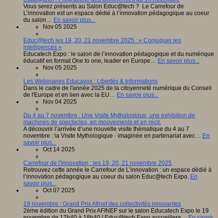
Vous serez présents au Salon Educ@tech ? Le Carrefour de
L’innovation est un espace dédié à l’innovation pédagogique au coeur
du salon…
En savoir plus...
Nov 05 2025
Educ@tech les 19, 20, 21 novembre 2025 : « Conjuguer les
intelligences »
Educatech Expo : le salon de l’innovation pédagogique et du numérique
éducatif en format One to one, leader en Europe…
En savoir plus...
Nov 05 2025
Les Webinaires Educavox : Libertés & Informations
Dans le cadre de l'année 2025 de la citoyenneté numérique du Conseil
de l'Europe et en lien avec la EU…
En savoir plus...
Nov 04 2025
Du 4 au 7 novembre : Une Visite Mythologique, une exhibition de
machines de spectacles, en mouvements et en récit.
A découvrir l’arrivée d’une nouvelle visite thématique du 4 au 7
novembre : la Visite Mythologique - imaginée en partenariat avec…
En
savoir plus...
Oct 14 2025
Carrefour de l'innovation : les 19, 20, 21 novembre 2025
Retrouvez cette année le Carrefour de L’innovation : un espace dédié à
l’innovation pédagogique au coeur du salon Educ@tech Expo.
En
savoir plus...
Oct 07 2025
19 novembre : Grand Prix Afinef des collectivités innovantes
2ème édition du Grand Prix AFINEF sur le salon Educatech Expo le 19
novembre de 17h40 à 18h40 ! Educ@tech Expo accueillera…
En savoir