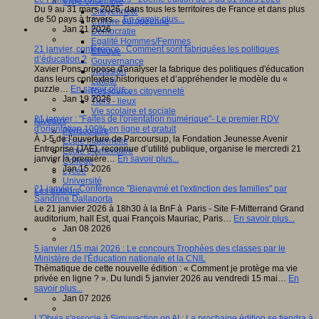
Vivre ensemble
Du 9 au 31 mars 2026, dans tous les territoires de France et dans plus
Citoyenneté
de 50 pays à travers…
En savoir plus...
Culture européenne
Jan 21 2026
Démocratie
Egalité Hommes/Femmes
21 janvier, conférence : Comment sont fabriquées les politiques
Ethique
d’éducation ?
Gouvernance
Xavier Pons propose d'analyser la fabrique des politiques d'éducation
Inclusion
dans leurs contextes historiques et d’appréhender le modèle du «
Laïcité
puzzle…
En savoir plus...
Ressources citoyenneté
Jan 19 2026
Tiers - lieux
Vie scolaire et sociale
21 janvier : "Faites de l'orientation numérique"- Le premier RDV
Niveaux
d'orientation 100% en ligne et gratuit
Périscolaire
À J-5 de l’ouverture de Parcoursup, la Fondation Jeunesse Avenir
Ecole maternelle
Entreprise (JAE), reconnue d’utilité publique, organise le mercredi 21
Ecole élémentaire
janvier la première…
En savoir plus...
Collège
Jan 15 2026
Lycée
Université
21 janvier : Conférence "Bienaymé et l'extinction des familles" par
Les auteurs
Sandrine Dallaporta
Le 21 janvier 2026 à 18h30 à la BnF à Paris - Site F-Mitterrand Grand
auditorium, hall Est, quai François Mauriac, Paris…
En savoir plus...
Jan 08 2026
5 janvier /15 mai 2026 : Le concours Trophées des classes par le
Ministère de l'Éducation nationale et la CNIL
Thématique de cette nouvelle édition : « Comment je protège ma vie
privée en ligne ? ». Du lundi 5 janvier 2026 au vendredi 15 mai…
En
savoir plus...
Jan 07 2026
L'Obvia s'associe à Simuvaction on AI : La prochaine édition se tiendra à