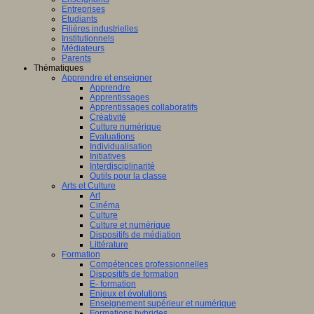
Entreprises
Etudiants
Filières industrielles
Institutionnels
Médiateurs
Parents
Thématiques
Apprendre et enseigner
Apprendre
Apprentissages
Apprentissages collaboratifs
Créativité
Culture numérique
Evaluations
Individualisation
Initiatives
Interdisciplinarité
Outils pour la classe
Arts et Culture
Art
Cinéma
Culture
Culture et numérique
Dispositifs de médiation
Littérature
Formation
Compétences professionnelles
Dispositifs de formation
E- formation
Enjeux et évolutions
Enseignement supérieur et numérique
Formations hybrides