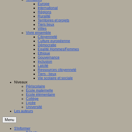
Europe
International
Régions
Ruralité
Territoires et projets
Tiers lieux
Villes
Vivre ensemble
Citoyenneté
Culture européenne
Démocratie
Egalité Hommes/Femmes
Ethique
Gouvernance
Inclusion
Laïcité
Ressources citoyenneté
Tiers - lieux
Vie scolaire et sociale
Niveaux
Périscolaire
Ecole maternelle
Ecole élémentaire
Collège
Lycée
Université
Les auteurs
Menu
S'informer