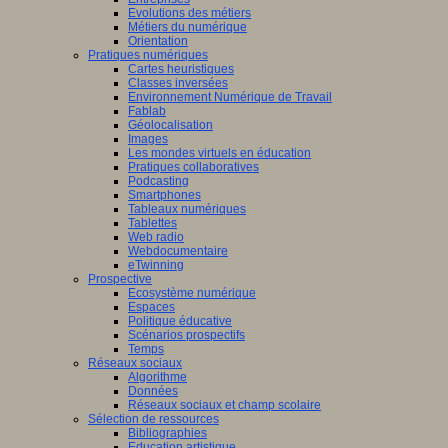
Evolutions des métiers
Métiers du numérique
Orientation
Pratiques numériques
Cartes heuristiques
Classes inversées
Environnement Numérique de Travail
Fablab
Géolocalisation
Images
Les mondes virtuels en éducation
Pratiques collaboratives
Podcasting
Smartphones
Tableaux numériques
Tablettes
Web radio
Webdocumentaire
eTwinning
Prospective
Ecosystème numérique
Espaces
Politique éducative
Scénarios prospectifs
Temps
Réseaux sociaux
Algorithme
Données
Réseaux sociaux et champ scolaire
Sélection de ressources
Bibliographies
Education artistique