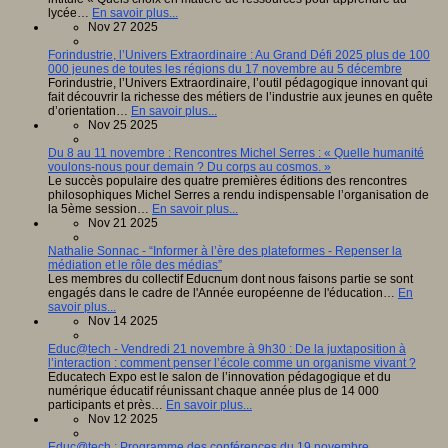
lycée…
En savoir plus...
Nov 27 2025
Forindustrie, l’Univers Extraordinaire : Au Grand Défi 2025 plus de 100
000 jeunes de toutes les régions du 17 novembre au 5 décembre
Forindustrie, l’Univers Extraordinaire, l’outil pédagogique innovant qui
fait découvrir la richesse des métiers de l’industrie aux jeunes en quête
d’orientation…
En savoir plus...
Nov 25 2025
Du 8 au 11 novembre : Rencontres Michel Serres : « Quelle humanité
voulons-nous pour demain ? Du corps au cosmos. »
Le succès populaire des quatre premières éditions des rencontres
philosophiques Michel Serres a rendu indispensable l’organisation de
la 5ème session…
En savoir plus...
Nov 21 2025
Nathalie Sonnac - “Informer à l’ère des plateformes - Repenser la
médiation et le rôle des médias”
Les membres du collectif Educnum dont nous faisons partie se sont
engagés dans le cadre de l'Année européenne de l'éducation…
En
savoir plus...
Nov 14 2025
Educ@tech - Vendredi 21 novembre à 9h30 : De la juxtaposition à
l’interaction : comment penser l’école comme un organisme vivant ?
Educatech Expo est le salon de l’innovation pédagogique et du
numérique éducatif réunissant chaque année plus de 14 000
participants et près…
En savoir plus...
Nov 12 2025
Educ@tech : Programme des conférences du 19 novembre