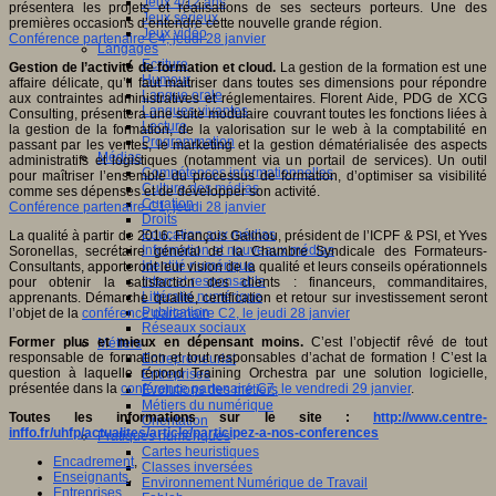
Jeux 4/12 ans
présentera les projets et réalisations de ses secteurs porteurs. Une des
Jeux sérieux
premières occasions d’entendre cette nouvelle grande région.
Jeux vidéo
Conférence partenaire C4, jeudi 28 janvier
Langages
Ecriture
Gestion de l’activité de formation et cloud.
La gestion de la formation est une
Humour
affaire délicate, qu’il faut maitriser dans toutes ses dimensions pour répondre
Langue orale
aux contraintes administratives et réglementaires. Florent Aide, PDG de XCG
Langues vivantes
Consulting, présentera une suite modulaire couvrant toutes les fonctions liées à
Lecture
la gestion de la formation, de la valorisation sur le web à la comptabilité en
Programmation
passant par les ventes, le marketing et la gestion dématérialisée des aspects
Médias
administratifs et logistiques (notamment via un portail de services). Un outil
Compétences informationnelles
pour maîtriser l’ensemble du processus de formation, d’optimiser sa visibilité
Culture des médias
comme ses dépenses et de développer son activité.
Curation
Conférence partenaire C1, jeudi 28 janvier
Droits
Education aux médias
La qualité à partir de 2016. François Galinou, président de l’ICPF & PSI, et Yves
Information et nouveaux médias
Soronellas, secrétaire général de la Chambre Syndicale des Formateurs-
Identité numérique
Consultants, apporteront leur vision de la qualité et leurs conseils opérationnels
Internet responsable
pour obtenir la satisfaction des clients : financeurs, commanditaires,
Littératie numérique
apprenants. Démarche qualité, certification et retour sur investissement seront
Publication
l’objet de la
conférence partenaire C2, le jeudi 28 janvier
Réseaux sociaux
Former plus et mieux en dépensant moins.
C’est l’objectif rêvé de tout
Métiers
responsable de formation et tout responsables d’achat de formation ! C’est la
Entrepreneuriat
question à laquelle répond Training Orchestra par une solution logicielle,
Entreprises
présentée dans la
conférence partenaire C7, le vendredi 29 janvier
.
Evolutions des métiers
Métiers du numérique
Toutes les informations sur le site :
http://www.centre-
Orientation
inffo.fr/uhfp/actualites/article/participez-a-nos-conferences
Pratiques numériques
Cartes heuristiques
Encadrement
,
Classes inversées
Enseignants
,
Environnement Numérique de Travail
Entreprises
,