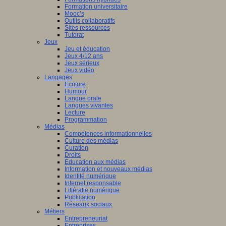
Formation universitaire
Mooc’s
Outils collaboratifs
Sites ressources
Tutorat
Jeux
Jeu et éducation
Jeux 4/12 ans
Jeux sérieux
Jeux vidéo
Langages
Ecriture
Humour
Langue orale
Langues vivantes
Lecture
Programmation
Médias
Compétences informationnelles
Culture des médias
Curation
Droits
Education aux médias
Information et nouveaux médias
Identité numérique
Internet responsable
Littératie numérique
Publication
Réseaux sociaux
Métiers
Entrepreneuriat
Entreprises