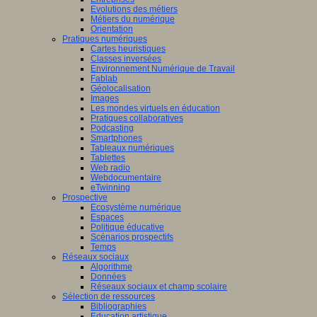
Evolutions des métiers
Métiers du numérique
Orientation
Pratiques numériques
Cartes heuristiques
Classes inversées
Environnement Numérique de Travail
Fablab
Géolocalisation
Images
Les mondes virtuels en éducation
Pratiques collaboratives
Podcasting
Smartphones
Tableaux numériques
Tablettes
Web radio
Webdocumentaire
eTwinning
Prospective
Ecosystème numérique
Espaces
Politique éducative
Scénarios prospectifs
Temps
Réseaux sociaux
Algorithme
Données
Réseaux sociaux et champ scolaire
Sélection de ressources
Bibliographies
Education artistique