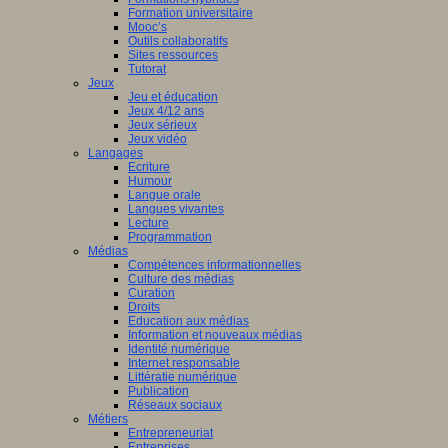
Formation universitaire
Mooc’s
Outils collaboratifs
Sites ressources
Tutorat
Jeux
Jeu et éducation
Jeux 4/12 ans
Jeux sérieux
Jeux vidéo
Langages
Ecriture
Humour
Langue orale
Langues vivantes
Lecture
Programmation
Médias
Compétences informationnelles
Culture des médias
Curation
Droits
Education aux médias
Information et nouveaux médias
Identité numérique
Internet responsable
Littératie numérique
Publication
Réseaux sociaux
Métiers
Entrepreneuriat
Entreprises