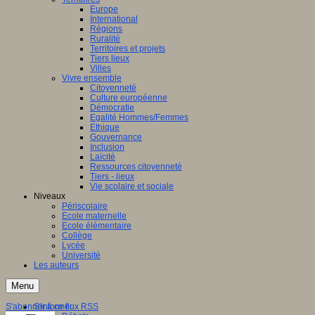
Europe
International
Régions
Ruralité
Territoires et projets
Tiers lieux
Villes
Vivre ensemble
Citoyenneté
Culture européenne
Démocratie
Egalité Hommes/Femmes
Ethique
Gouvernance
Inclusion
Laïcité
Ressources citoyenneté
Tiers - lieux
Vie scolaire et sociale
Niveaux
Périscolaire
Ecole maternelle
Ecole élémentaire
Collège
Lycée
Université
Les auteurs
Menu
S'abonner à ce flux RSS
S'informer