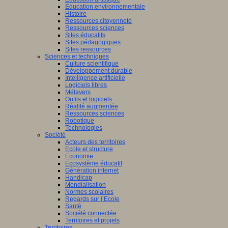
Education environnementale
Histoire
Ressources citoyenneté
Ressources sciences
Sites éducatifs
Sites pédagogiques
Sites ressources
Sciences et techniques
Culture scientifique
Développement durable
Intelligence artificielle
Logiciels libres
Métavers
Outils et logiciels
Réalité augmentée
Ressources sciences
Robotique
Technologies
Société
Acteurs des territoires
Ecole et structure
Economie
Ecosystème éducatif
Génération internet
Handicap
Mondialisation
Normes scolaires
Regards sur l’Ecole
Santé
Société connectée
Territoires et projets
Territoires