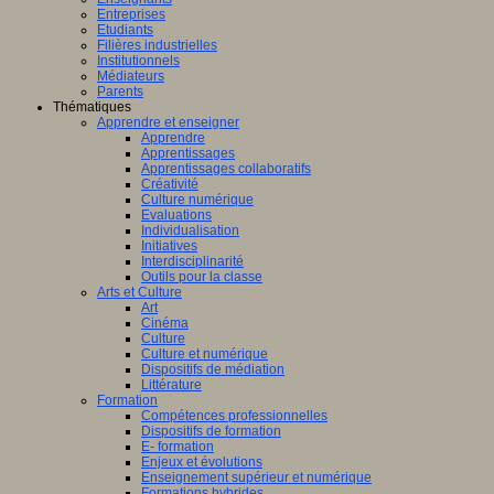
Entreprises
Etudiants
Filières industrielles
Institutionnels
Médiateurs
Parents
Thématiques
Apprendre et enseigner
Apprendre
Apprentissages
Apprentissages collaboratifs
Créativité
Culture numérique
Evaluations
Individualisation
Initiatives
Interdisciplinarité
Outils pour la classe
Arts et Culture
Art
Cinéma
Culture
Culture et numérique
Dispositifs de médiation
Littérature
Formation
Compétences professionnelles
Dispositifs de formation
E- formation
Enjeux et évolutions
Enseignement supérieur et numérique
Formations hybrides