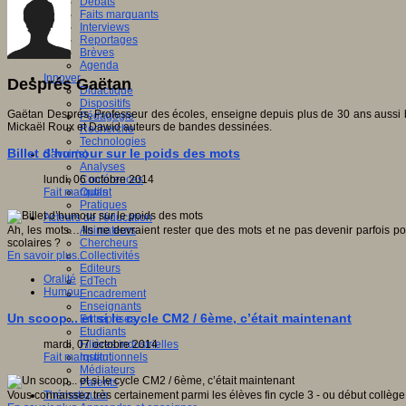
Débats
Faits marquants
Interviews
Reportages
Brèves
Agenda
Innover
Després Gaëtan
Didactique
Dispositifs
Gaëtan Després, Professeur des écoles, enseigne depuis plus de 30 ans aussi bie
Pédagogie
Mickaël Roux et Dawid auteurs de bandes dessinées.
Recherche
Technologies
Billet d’humour sur le poids des mots
Savoir(s)
Analyses
lundi, 06 octobre 2014
Conférences
Fait marquant
Outils
Pratiques
Acteurs de l'éducation
Ah, les mots… Ils ne devraient rester que des mots et ne pas devenir parfois po
Animateurs
scolaires ?
Chercheurs
En savoir plus...
Collectivités
Editeurs
Oralité
EdTech
Humour
Encadrement
Enseignants
Un scoop... et si le cycle CM2 / 6ème, c’était maintenant
Entreprises
Etudiants
mardi, 07 octobre 2014
Filières industrielles
Fait marquant
Institutionnels
Médiateurs
Parents
Vous connaissez très certainement parmi les élèves fin cycle 3 - ou début collège 6
Thématiques