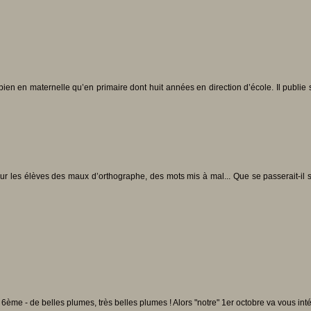
n en maternelle qu’en primaire dont huit années en direction d’école. Il publie su
ur les élèves des maux d’orthographe, des mots mis à mal... Que se passerait-il s’
ème - de belles plumes, très belles plumes ! Alors "notre" 1er octobre va vous intére