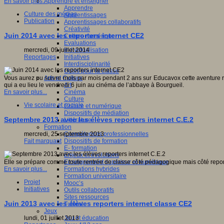
En savoir plus...
Apprendre et enseigner
Apprendre
Culture des médias
Apprentissages
Publication
Apprentissages collaboratifs
Créativité
Juin 2014 avec les reporters internet CE2
Culture numérique
Evaluations
Individualisation
mercredi, 09 juillet 2014
Initiatives
Reportages
Interdisciplinarité
Outils pour la classe
Arts et Culture
Vous aurez pu suivre mois par mois pendant 2 ans sur Educavox cette aventure re
Art
qui a eu lieu le vendredi 6 juin au cinéma de l’abbaye à Bourgueil.
Cinéma
En savoir plus...
Culture
Vie scolaire et sociale
Culture et numérique
Dispositifs de médiation
Septembre 2013 avec les élèves reporters internet C.E.2
Littérature
Formation
Compétences professionnelles
mercredi, 25 septembre 2013
Dispositifs de formation
Fait marquant
E- formation
Enjeux et évolutions
Enseignement supérieur et numérique
Elle se prépare comme toute rentrée de classe côté pédagogique mais côté reporte
Formations hybrides
En savoir plus...
Formation universitaire
Projet
Mooc’s
Initiatives
Outils collaboratifs
Sites ressources
Juin 2013 avec les élèves reporters internet classe CE2
Tutorat
Jeux
Jeu et éducation
lundi, 01 juillet 2013