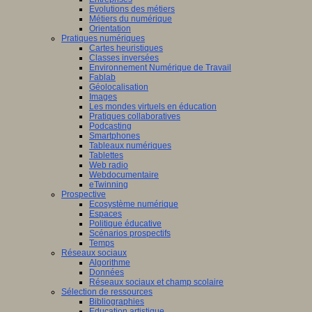
Evolutions des métiers
Métiers du numérique
Orientation
Pratiques numériques
Cartes heuristiques
Classes inversées
Environnement Numérique de Travail
Fablab
Géolocalisation
Images
Les mondes virtuels en éducation
Pratiques collaboratives
Podcasting
Smartphones
Tableaux numériques
Tablettes
Web radio
Webdocumentaire
eTwinning
Prospective
Ecosystème numérique
Espaces
Politique éducative
Scénarios prospectifs
Temps
Réseaux sociaux
Algorithme
Données
Réseaux sociaux et champ scolaire
Sélection de ressources
Bibliographies
Education artistique