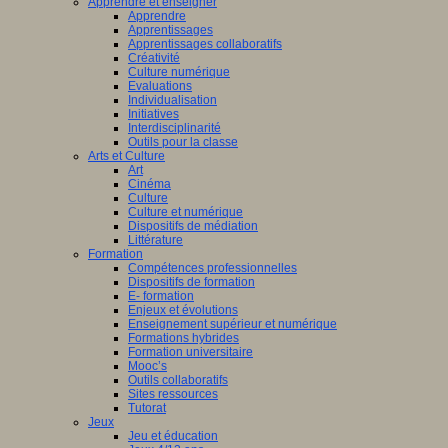
Apprendre et enseigner
Apprendre
Apprentissages
Apprentissages collaboratifs
Créativité
Culture numérique
Evaluations
Individualisation
Initiatives
Interdisciplinarité
Outils pour la classe
Arts et Culture
Art
Cinéma
Culture
Culture et numérique
Dispositifs de médiation
Littérature
Formation
Compétences professionnelles
Dispositifs de formation
E- formation
Enjeux et évolutions
Enseignement supérieur et numérique
Formations hybrides
Formation universitaire
Mooc’s
Outils collaboratifs
Sites ressources
Tutorat
Jeux
Jeu et éducation