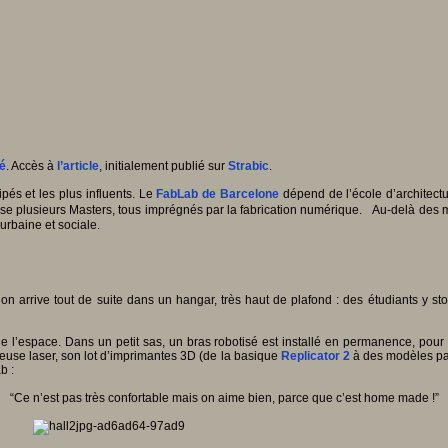
é
. Accès à
l’article
, initialement publié sur
Strabic
.
és et les plus influents. Le
FabLab de Barcelone
dépend de l’école d’architect
pose plusieurs Masters, tous imprégnés par la fabrication numérique. Au-delà des m
urbaine et sociale.
on arrive tout de suite dans un hangar, très haut de plafond : des étudiants y s
l’espace. Dans un petit sas, un bras robotisé est installé en permanence, pour fr
use laser, son lot d’imprimantes 3D (de la basique
Replicator 2
à des modèles par 
b :
“Ce n’est pas très confortable mais on aime bien, parce que c’est home made !”