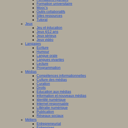
Formation universitaire
Mooc’s
Outils collaboratifs
Sites ressources
Tutorat
Jeux
Jeu et éducation
Jeux 4/12 ans
Jeux sérieux
Jeux vidéo
Langages
Ecriture
Humour
Langue orale
Langues vivantes
Lecture
Programmation
Médias
Compétences informationnelles
Culture des médias
Curation
Droits
Education aux médias
Information et nouveaux médias
Identité numérique
Internet responsable
Littératie numérique
Publication
Réseaux sociaux
Métiers
Entrepreneuriat
Entreprises