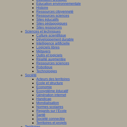
Education environnementale
Histoire
Ressources citoyenneté
Ressources sciences
Sites éducatifs
Sites pédagogiques
Sites ressources
Sciences et techniques
Culture scientifique
Développement durable
Intelligence artificielle
Logiciels libres
Métavers
Outils et logiciels
Réalité augmentée
Ressources sciences
Robotique
Technologies
Société
Acteurs des territoires
Ecole et structure
Economie
Ecosystème éducatif
Génération internet
Handicap
Mondialisation
Normes scolaires
Regards sur l’Ecole
Santé
Société connectée
Territoires et projets
Territoires