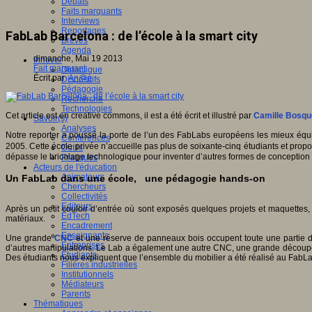
Débats
Faits marquants
Interviews
Reportages
FabLab Barcelona : de l’école à la smart city
Brèves
Agenda
dimanche, Mai 19 2013
Innover
Fait marquant
Didactique
Écrit par
An@é
Dispositifs
Pédagogie
Recherche
Technologies
Cet article est en creative commons, il est a été écrit et illustré par
Camille Bosqu
Savoir(s)
Analyses
Notre reporter a poussé la porte de l’un des FabLabs européens les mieux équip
Conférences
2005. Cette école privée n’accueille pas plus de soixante-cinq étudiants et pro
Outils
dépasse le bricolage technologique pour inventer d’autres formes de conception 
Pratiques
Acteurs de l'éducation
Animateurs
Un FabLab dans une école, une pédagogie hands-on
Chercheurs
Collectivités
Editeurs
Après un petit couloir d’entrée où sont exposés quelques projets et maquettes, 
EdTech
matériaux.
Encadrement
Enseignants
Une grande
CNC
et une réserve de panneaux bois occupent toute une partie de 
Entreprises
d’autres manipulations. Le Lab a également une autre CNC, une grande découpe
Etudiants
Des étudiants nous expliquent que l’ensemble du mobilier a été réalisé au FabLa
Filières industrielles
Institutionnels
Médiateurs
Parents
Thématiques