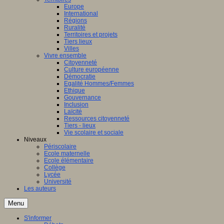
Europe
International
Régions
Ruralité
Territoires et projets
Tiers lieux
Villes
Vivre ensemble
Citoyenneté
Culture européenne
Démocratie
Egalité Hommes/Femmes
Ethique
Gouvernance
Inclusion
Laïcité
Ressources citoyenneté
Tiers - lieux
Vie scolaire et sociale
Niveaux
Périscolaire
Ecole maternelle
Ecole élémentaire
Collège
Lycée
Université
Les auteurs
Menu
S'informer