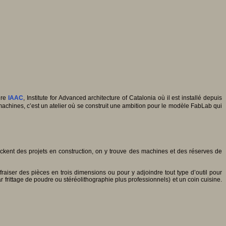
ure
IAAC
, Institute for Advanced architecture of Catalonia où il est installé depuis
achines, c’est un atelier où se construit une ambition pour le modèle FabLab qui
tockent des projets en construction, on y trouve des machines et des réserves de
aiser des pièces en trois dimensions ou pour y adjoindre tout type d’outil pour
frittage de poudre ou stéréolithographie plus professionnels) et un coin cuisine.