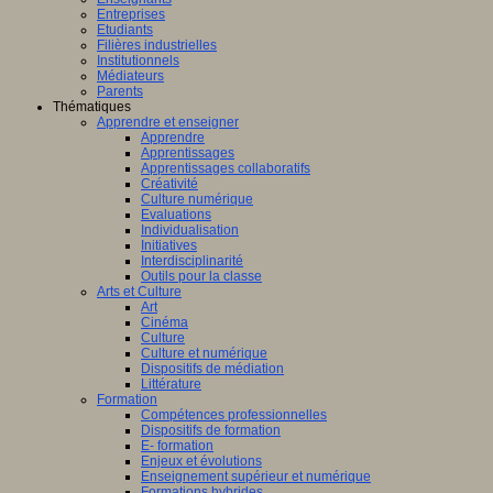
Entreprises
Etudiants
Filières industrielles
Institutionnels
Médiateurs
Parents
Thématiques
Apprendre et enseigner
Apprendre
Apprentissages
Apprentissages collaboratifs
Créativité
Culture numérique
Evaluations
Individualisation
Initiatives
Interdisciplinarité
Outils pour la classe
Arts et Culture
Art
Cinéma
Culture
Culture et numérique
Dispositifs de médiation
Littérature
Formation
Compétences professionnelles
Dispositifs de formation
E- formation
Enjeux et évolutions
Enseignement supérieur et numérique
Formations hybrides