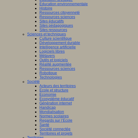
Education environnementale
Histoire
Ressources citoyenneté
Ressources sciences
Sites éducatifs
Sites pédagogiques
Sites ressources
Sciences et techniques
Culture scientifique
Développement durable
Intelligence artificielle
Logiciels libres
Métavers
Outils et logiciels
Réalité augmentée
Ressources sciences
Robotique
Technologies
Société
Acteurs des territoires
Ecole et structure
Economie
Ecosystème éducatif
Génération internet
Handicap
Mondialisation
Normes scolaires
Regards sur l’Ecole
Santé
Société connectée
Territoires et projets
Territoires