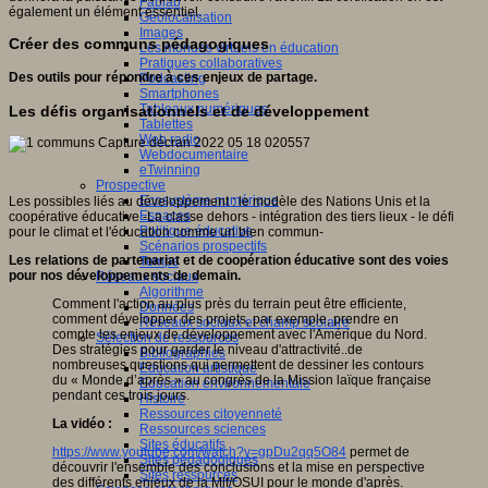
Fablab
également un élément essentiel.
Géolocalisation
Images
Créer des communs pédagogiques
Les mondes virtuels en éducation
Pratiques collaboratives
Des outils pour répondre à ces enjeux de partage.
Podcasting
Smartphones
Tableaux numériques
Les défis organisationnels et de développement
Tablettes
Web radio
Webdocumentaire
eTwinning
Prospective
Ecosystème numérique
Les possibles liés au développement : le modèle des Nations Unis et la
Espaces
coopérative éducative -La classe dehors - intégration des tiers lieux - le défi
Politique éducative
pour le climat et l'éducation comme un bien commun-
Scénarios prospectifs
Les relations de partenariat et de coopération éducative sont des voies
Temps
pour nos développements de demain.
Réseaux sociaux
Algorithme
Comment l'action au plus près du terrain peut être efficiente,
Données
comment développer des projets, par exemple, prendre en
Réseaux sociaux et champ scolaire
compte les enjeux de développement avec l'Amérique du Nord.
Sélection de ressources
Des stratégies pour garder le niveau d'attractivité..de
Bibliographies
nombreuses questions qui permettent de dessiner les contours
Education artistique
du « Monde d’après » au congrès de la Mission laïque française
Education environnementale
pendant ces trois jours.
Histoire
Ressources citoyenneté
La vidéo :
Ressources sciences
Sites éducatifs
https://www.youtube.com/watch?v=gpDu2qq5O84
permet de
Sites pédagogiques
découvrir l'ensemble des conclusions et la mise en perspective
Sites ressources
des différents enjeux de la Mlf/OSUI pour le monde d'après.