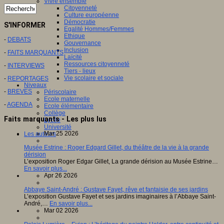
Vivre ensemble
Citoyenneté
Culture européenne
Démocratie
S'INFORMER
Egalité Hommes/Femmes
Ethique
-
DEBATS
Gouvernance
Inclusion
-
FAITS MARQUANTS
Laïcité
Ressources citoyenneté
-
INTERVIEWS
Tiers - lieux
Vie scolaire et sociale
-
REPORTAGES
Niveaux
-
BREVES
Périscolaire
Ecole maternelle
-
AGENDA
Ecole élémentaire
Collège
Faits marquants - Les plus lus
Lycée
Université
Mar 25 2026
Les auteurs
Musée Estrine : Roger Edgard Gillet, du théâtre de la vie à la grande
dérision
L’exposition Roger Edgar Gillet, La grande dérision au Musée Estrine…
En savoir plus...
Apr 26 2026
Abbaye Saint-André : Gustave Fayet, rêve et fantaisie de ses jardins
L’exposition Gustave Fayet et ses jardins imaginaires à l’Abbaye Saint-
André,…
En savoir plus...
Mar 02 2026