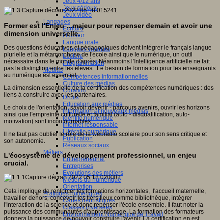
Jeux 4/12 ans
Jeux sérieux
Jeux vidéo
Langages
Former est l'Enjeu ...majeur pour repenser demain et avoir une
Ecriture
dimension universelle.
Humour
Langue orale
Des questions éducatives et pédagogiques doivent intégrer le français langue
Langues vivantes
plurielle et la métamorphose de l'école ainsi que le numérique, un outil
Lecture
nécessaire dans le monde d'après. Néanmoins l’Intelligence artificielle ne fait
Programmation
pas la distinction entre les élèves. Le besoin de formation pour les enseignants
Médias
au numérique est essentiel.
Compétences informationnelles
Culture des médias
La dimension essentielle de la certification des compétences numériques : des
Curation
liens à construire avec les partenaires.
Droits
Education aux médias
Le choix de l'orientation, savoir devenir - parcours avenirs, ouvrir les horizons
Information et nouveaux médias
ainsi que l'empreinte culturelle et familial (auto - disqualification, auto-
Identité numérique
motivation) sont incontournables.
Internet responsable
Littératie numérique
Il ne faut pas oublier le rôle de la webradio scolaire pour son sens critique et
Publication
son autonomie.
Réseaux sociaux
Métiers
L'écosystème de développement professionnel, un enjeu
Entrepreneuriat
crucial.
Entreprises
Evolutions des métiers
Métiers du numérique
Orientation
Cela implique de renforcer les formations horizontales, l'accueil maternelle,
Pratiques numériques
travailler dehors, concevoir les tiers lieux comme bibliothèque, intégrer
Cartes heuristiques
l'interaction de la science et donc repenser l'école ensemble. Il faut noter la
Classes inversées
puissance des communautés d'apprentissage. La formation des formateurs
Environnement Numérique de Travail
donnera la puissance de pouvoir construire l'avenir. La certification en est