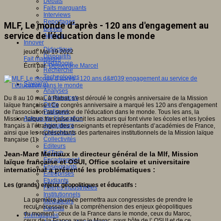
Débats
Faits marquants
Interviews
Reportages
MLF, Le monde d’après - 120 ans d'engagement au
Brèves
service de l’éducation dans le monde
Agenda
Innover
Didactique
jeudi, Mai 19 2022
Dispositifs
Fait marquant
Pédagogie
Écrit par
Desvergne Marcel
Recherche
Technologies
Savoir(s)
Analyses
Conférences
Du 8 au 10 mai, à Rabat, s'est déroulé le congrès anniversaire de la Mission
Outils
laïque française ! Ce congrès anniversaire a marqué les 120 ans d'engagement
Pratiques
de l'association au service de l'éducation dans le monde. Tous les ans, la
Acteurs de l'éducation
Mission laïque française réunit les acteurs qui font vivre les écoles et les lycées
Animateurs
français à l’étranger, des enseignants et représentants d’académies de France,
Chercheurs
ainsi que les représentants des partenaires institutionnels de la Mission laïque
Collectivités
française (1).
Editeurs
EdTech
Jean-Marc Merriaux le directeur général de la Mlf, Mission
Encadrement
laïque française et OSUI, Office scolaire et universitaire
Enseignants
international a présenté les problématiques :
Entreprises
Etudiants
Les (grands) enjeux géopolitiques et éducatifs :
Filières industrielles
Institutionnels
La première journée permettra aux congressistes de prendre le
Médiateurs
recul nécessaire à la compréhension des enjeux géopolitiques
Parents
du moment : ceux de la France dans le monde, ceux du Maroc,
Thématiques
ceux de la France avec le Maroc, pays hôte de l’ OSUI et de ce