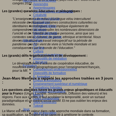
Apprendre et enseigner
congrès 2022.
Apprendre
Apprentissages
Les (grandes) questions éducatives et pédagogiques :
Apprentissages collaboratifs
Créativité
Culture numérique
"L’enseignement en milieu plurilingue et/ou interculturel
Evaluations
nécessite de dépasser certaines constructions culturelles ou
Individualisation
identitaires monolingues. Cela implique également de
Initiatives
comprendre et de reconnaître les nombreuses dimensions de
Interdisciplinarité
l’unicité et de l’identité de chaque personne, ainsi que ses
Outils pour la classe
contextes social, culturel, de genre, ethnique et territorial. Nous
Arts et Culture
devons construire un travail introspectif sur la période de
Art
pandémie que l’on vient de vivre à l’échelle mondiale et ses
Cinéma
conséquences sur le monde de l’éducation."
Culture
Culture et numérique
Les (grands) défis organisationnels et de développement :
Dispositifs de médiation
Littérature
Le développement d’actions de coopération éducative, de
Formation
nouvelles zones géographiques pour l’enseignement français,
Compétences professionnelles
pour la Mlf.
Dispositifs de formation
E- formation
Jean-Marc Merriaux a rappelé les approches traitées en 3 jours
Enjeux et évolutions
:
Enseignement supérieur et numérique
Formations hybrides
Les questions abordées furent les grands enjeux géopolitiques et éducatifs
Formation universitaire
pour la Franc
e (Union, Lucidité, Souveraineté, Diffusion des valeurs) et les
Mooc’s
régions. Face aux conflits, il faut accélérer la temporalité, avoir un sursaut
Outils collaboratifs
paradigmatique et un contrat social positif. Et ne pas oublier les enjeux des
Sites ressources
données.
Tutorat
Jeux
Le Maroc est mis en valeur dans cette approche mondiale dans sa formation,
Jeu et éducation
sa qualification, sa création et sa capacité à améliorer le contexte.