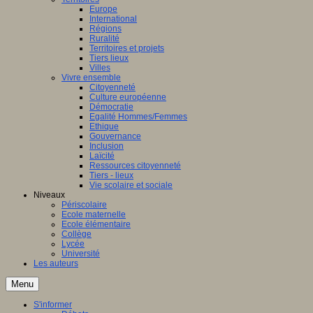
Europe
International
Régions
Ruralité
Territoires et projets
Tiers lieux
Villes
Vivre ensemble
Citoyenneté
Culture européenne
Démocratie
Egalité Hommes/Femmes
Ethique
Gouvernance
Inclusion
Laïcité
Ressources citoyenneté
Tiers - lieux
Vie scolaire et sociale
Niveaux
Périscolaire
Ecole maternelle
Ecole élémentaire
Collège
Lycée
Université
Les auteurs
Menu
S'informer