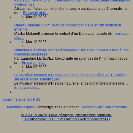
Palais Lumière – Evian : L’héritage du peintre Holder, entre continuité et
divergences
A Evian au Palais Lumière, chef-d’œuvre architectural du Thermalisme
de…
En savoir plus...
Mar 09 2026
Opéra Comédie : Dom Juan de Molière par Makeïeff, un séducteur
enfermé
Macha Makeïeff propose le portrait d’un Dom Juan acculé et…
En savoir
plus...
Mar 19 2026
Numérique à l’école et crise écologique : les enseignant·e·s face à des
dilemmes ordinaires
Par Laureline LENEVEZ, Doctorante en sciences de l'information et de
la…
En savoir plus...
Mar 06 2026
Le Muséum national d’Histoire naturelle lance une série de 10 vidéos
sur les femmes scientifiques
Le Muséum national d’Histoire naturelle lance dimanche 8 mars une…
En savoir plus...
Souscrire à ce flux RSS
Mentions légales
| contact[@]anae.education |
Accessibilité : non conforme
© 2023 Educavox, Ecole, pédagogie, enseignement, formation
Creation Sylvie CECI - Sites Internet / Référencement SEO