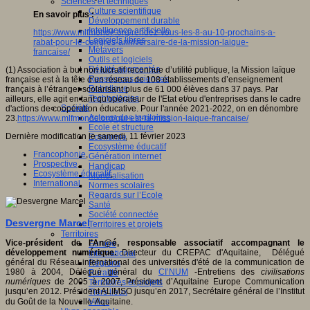
Sciences et techniques
Culture scientifique
En savoir plus :
Développement durable
Intelligence artificielle
https://www.mlfmonde.org/rendez-vous-les-8-au-10-prochains-a-
Logiciels libres
rabat-pour-le-congres-anniversaire-de-la-mission-laique-
Métavers
francaise/
Outils et logiciels
Réalité augmentée
(1) Association à but non lucratif reconnue d’utilité publique, la Mission laïque
Ressources sciences
française est à la tête d’un réseau de 108 établissements d’enseignement
Robotique
français à l’étranger scolarisant plus de 61 000 élèves dans 37 pays. Par
Technologies
ailleurs, elle agit en tant qu'opérateur de l'Etat et/ou d'entreprises dans le cadre
Société
d'actions de coopération éducative. Pour l'année 2021-2022, on en dénombre
Acteurs des territoires
23.
https://www.mlfmonde.org/qui-est-la-mission-laique-francaise/
Ecole et structure
Dernière modification le samedi, 11 février 2023
Economie
Ecosystème éducatif
Francophonie
,
Génération internet
Prospective
,
Handicap
Ecosystème éducatif
,
Mondialisation
International
,
Normes scolaires
Regards sur l’Ecole
Santé
Société connectée
Desvergne Marcel
Territoires et projets
Territoires
Vice-président de l’An@é, responsable associatif accompagnant le
Europe
développement numérique.
Directeur du CREPAC d'Aquitaine, Délégué
International
général du Réseau international des universités d'été de la communication de
Régions
1980 à 2004, Délégué général du
CI’NUM
-Entretiens des
civilisations
Ruralité
numériques
de 2005 à 2007, Président d’Aquitaine Europe Communication
Territoires et projets
jusqu’en 2012. Président ALIMSO jusqu’en 2017, Secrétaire général de l’Institut
Tiers lieux
du Goût de la Nouvelle-Aquitaine.
Villes