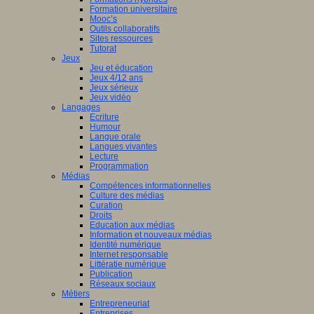
Formation universitaire
Mooc’s
Outils collaboratifs
Sites ressources
Tutorat
Jeux
Jeu et éducation
Jeux 4/12 ans
Jeux sérieux
Jeux vidéo
Langages
Ecriture
Humour
Langue orale
Langues vivantes
Lecture
Programmation
Médias
Compétences informationnelles
Culture des médias
Curation
Droits
Education aux médias
Information et nouveaux médias
Identité numérique
Internet responsable
Littératie numérique
Publication
Réseaux sociaux
Métiers
Entrepreneuriat
Entreprises