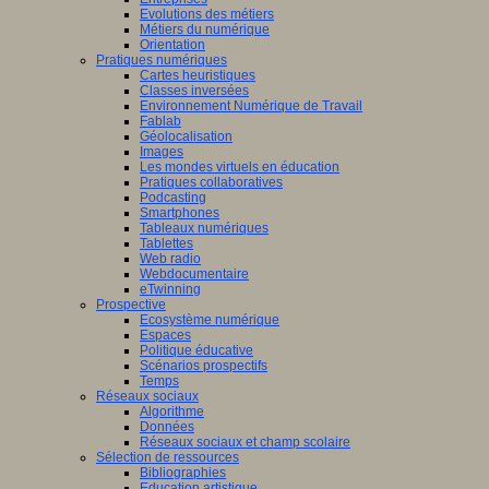
Evolutions des métiers
Métiers du numérique
Orientation
Pratiques numériques
Cartes heuristiques
Classes inversées
Environnement Numérique de Travail
Fablab
Géolocalisation
Images
Les mondes virtuels en éducation
Pratiques collaboratives
Podcasting
Smartphones
Tableaux numériques
Tablettes
Web radio
Webdocumentaire
eTwinning
Prospective
Ecosystème numérique
Espaces
Politique éducative
Scénarios prospectifs
Temps
Réseaux sociaux
Algorithme
Données
Réseaux sociaux et champ scolaire
Sélection de ressources
Bibliographies
Education artistique