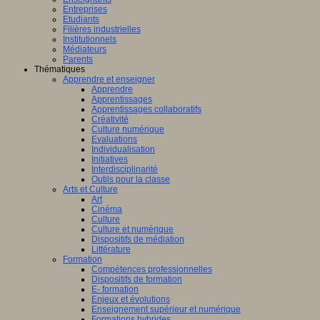
Entreprises
Etudiants
Filières industrielles
Institutionnels
Médiateurs
Parents
Thématiques
Apprendre et enseigner
Apprendre
Apprentissages
Apprentissages collaboratifs
Créativité
Culture numérique
Evaluations
Individualisation
Initiatives
Interdisciplinarité
Outils pour la classe
Arts et Culture
Art
Cinéma
Culture
Culture et numérique
Dispositifs de médiation
Littérature
Formation
Compétences professionnelles
Dispositifs de formation
E- formation
Enjeux et évolutions
Enseignement supérieur et numérique
Formations hybrides