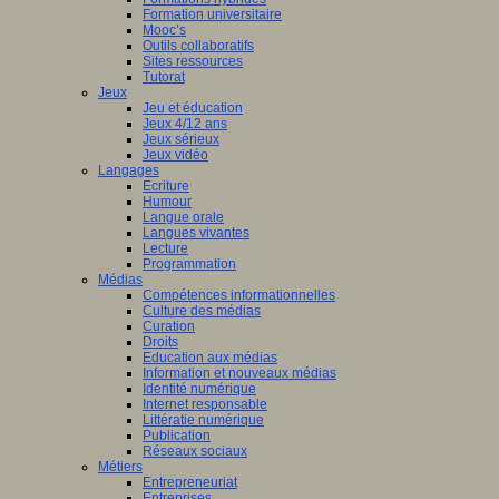
Formation universitaire
Mooc’s
Outils collaboratifs
Sites ressources
Tutorat
Jeux
Jeu et éducation
Jeux 4/12 ans
Jeux sérieux
Jeux vidéo
Langages
Ecriture
Humour
Langue orale
Langues vivantes
Lecture
Programmation
Médias
Compétences informationnelles
Culture des médias
Curation
Droits
Education aux médias
Information et nouveaux médias
Identité numérique
Internet responsable
Littératie numérique
Publication
Réseaux sociaux
Métiers
Entrepreneuriat
Entreprises