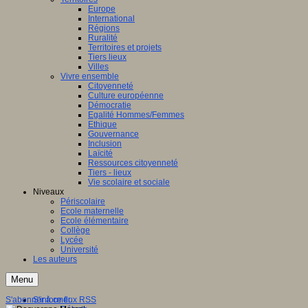
Europe
International
Régions
Ruralité
Territoires et projets
Tiers lieux
Villes
Vivre ensemble
Citoyenneté
Culture européenne
Démocratie
Egalité Hommes/Femmes
Ethique
Gouvernance
Inclusion
Laïcité
Ressources citoyenneté
Tiers - lieux
Vie scolaire et sociale
Niveaux
Périscolaire
Ecole maternelle
Ecole élémentaire
Collège
Lycée
Université
Les auteurs
Menu
S'abonner à ce flux RSS
S'informer