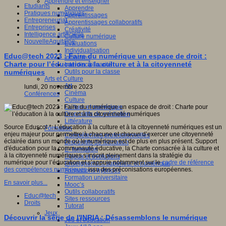
Apprendre et enseigner
Etudiants
Apprendre
Pratiques numériques
Apprentissages
Entrepreneuriat
Apprentissages collaboratifs
Entreprises
Créativité
Intelligence artificielle
Culture numérique
NouvelleAquitaine
Evaluations
Individualisation
Educ@tech 2023 : Faire du numérique un espace de droit :
Initiatives
Charte pour l’éducation à la culture et à la citoyenneté
Interdisciplinarité
numériques
Outils pour la classe
Arts et Culture
Art
lundi, 20 novembre 2023
Cinéma
Conférences
Culture
Culture et numérique
Dispositifs de médiation
Littérature
Source Eduscol *: L’éducation à la culture et à la citoyenneté numériques est un
Formation
enjeu majeur pour permettre à chacune et chacun d’exercer une citoyenneté
Compétences professionnelles
éclairée dans un monde où le numérique est de plus en plus présent. Support
Dispositifs de formation
d'éducation pour la communauté éducative, la Charte consacrée à la culture et
E- formation
à la citoyenneté numériques s’inscrit pleinement dans la stratégie du
Enjeux et évolutions
numérique pour l’éducation et s’appuie notamment sur le
cadre de référence
Enseignement supérieur et numérique
des compétences numériques
issu des préconisations européennes.
Formations hybrides
Formation universitaire
En savoir plus...
Mooc’s
Outils collaboratifs
Educ@tech
Sites ressources
Droits
Tutorat
Jeux
Découvrir la série de l'INRIA : Désassemblons le numérique
Jeu et éducation