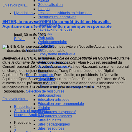
Fablab
Géolocalisation
En savoir plus...
Images
Les mondes virtuels en éducation
Hybridations
Pratiques collaboratives
Podcasting
ENTER, le nouveau pôle de compétitivité en Nouvelle-
Smartphones
Aquitaine dans le domaine du numérique responsable
Tableaux numériques
Tablettes
jeudi, 30 mars 2023
Web radio
Brèves
Webdocumentaire
eTwinning
Prospective
Ecosystème numérique
Espaces
Bienvenue à ENTER, le nouveau pôle de compétitivité en Nouvelle-Aquitaine
Politique éducative
dans le domaine du numérique responsable
! Alain Rousset, président du
Scénarios prospectifs
Conseil régional de Nouvelle-Aquitaine, Mathieu Hazouard, conseiller régional
Temps
en charge des enjeux numériques, Trang Pham, présidente de Digital
Réseaux sociaux
Aquitaine, François Pellegrini et David Joulin, co-présidents de Nouvelle-
Algorithme
Aquitaine Open Source, avec le soutien de Jonas Pasquet, président de SPN,
Données
et Alexis Mons, président d’ALIPTIC, sont fiers d’annoncer la labellisation de
Réseaux sociaux et champ scolaire
leur candidature à la création d’un pôle de compétitivité Numérique
Sélection de ressources
Responsable.
Bibliographies
En savoir plus...
Education artistique
Education environnementale
Entreprises
Histoire
Société et numérique
Ressources citoyenneté
NouvelleAquitaine
Ressources sciences
Sites éducatifs
Précédent
Sites pédagogiques
1
Sites ressources
2