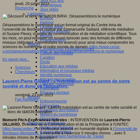
Jeux 4/12 ans
jeudi, 20 juillet 2023
Jeux sérieux
Recherche
Jeux vidéo
Langages
Ecriture
Humour
Désassemblons le numérique
est un format original du Centre Inria de
Langue orale
l'université de Bordeaux réalisé par Emmanuelle Saillard, référente médiation
Langues vivantes
et Suzane Fleury, chargée de communication et de médiation scientifique. Tous
Lecture
les mois, on peut retrouver un nouvel épisode avec des formats de différents
Programmation
niveaux (débutant, intermédiaire ou avancé) pour ainsi mieux comprendre les
Médias
sciences du numérique et notre monde de demain.
https://www.canal-
Compétences informationnelles
u.tv/chaines/inria/decrypter-le-numerique/desassemblons-le-numerique
Culture des médias
Curation
En savoir plus...
Droits
Education aux médias
Sciences
Information et nouveaux médias
Chercheurs
Identité numérique
Internet responsable
Laurent-Pierre Gilliard : L'hybridation est au centre de notre
Littératie numérique
société et donc de l'éducation.
Publication
Réseaux sociaux
vendredi, 23 juin 2023
Métiers
Fait marquant
Entrepreneuriat
Entreprises
Evolutions des métiers
Métiers du numérique
Orientation
Moment Pitch-Expériences hybrides :
INTERVENTION de
Laurent-Pierre
Pratiques numériques
GILLIARD
, Directeur de la Communication et de la Prospective à l'UNITEC
Cartes heuristiques
https //www.unitec.fr
et Professeur associé en humanité digitale à
l'Université de
Classes inversées
Bordeaux-Montaigne.
Il s'est prêté à l'exercice 5 minutes chrono ...avec 5
Environnement Numérique de Travail
minutes chrono de préparation !