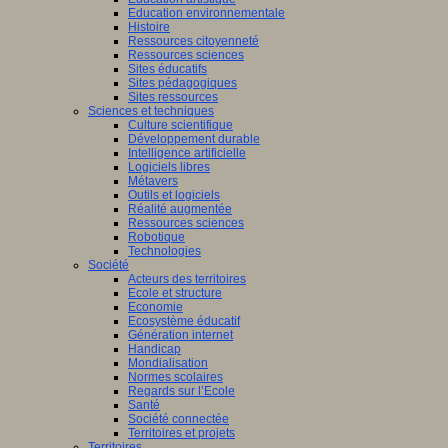
Education environnementale
Histoire
Ressources citoyenneté
Ressources sciences
Sites éducatifs
Sites pédagogiques
Sites ressources
Sciences et techniques
Culture scientifique
Développement durable
Intelligence artificielle
Logiciels libres
Métavers
Outils et logiciels
Réalité augmentée
Ressources sciences
Robotique
Technologies
Société
Acteurs des territoires
Ecole et structure
Economie
Ecosystème éducatif
Génération internet
Handicap
Mondialisation
Normes scolaires
Regards sur l’Ecole
Santé
Société connectée
Territoires et projets
Territoires