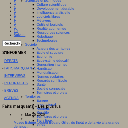
Sciences et techniques
3
Culture scientifique
4
Développement durable
5
Intelligence artificielle
6
Logiciels libres
7
Métavers
8
Outils et logiciels
9
Réalité augmentée
10
Ressources sciences
Suivant
Robotique
Technologies
Société
Acteurs des territoires
S'INFORMER
Ecole et structure
Economie
Ecosystème éducatif
-
DEBATS
Génération internet
-
FAITS MARQUANTS
Handicap
Mondialisation
-
INTERVIEWS
Normes scolaires
Regards sur l’Ecole
-
REPORTAGES
Santé
Société connectée
-
BREVES
Territoires et projets
Territoires
-
AGENDA
Europe
International
Faits marquants - Les plus lus
Régions
Ruralité
Mar 25 2026
Territoires et projets
Tiers lieux
Musée Estrine : Roger Edgard Gillet, du théâtre de la vie à la grande
Villes
dérision