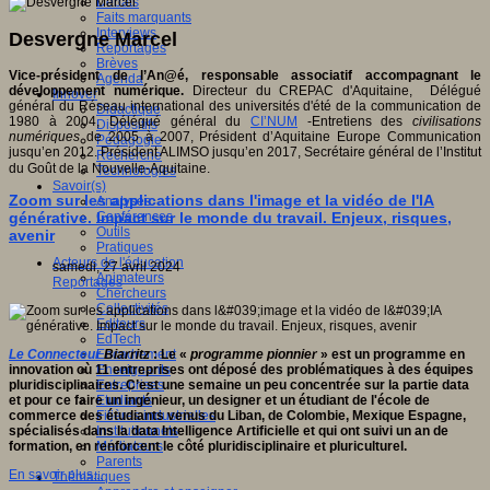
Débats
Faits marquants
Interviews
Desvergne Marcel
Reportages
Brèves
Vice-président de l’An@é, responsable associatif accompagnant le
Agenda
développement numérique.
Directeur du CREPAC d'Aquitaine, Délégué
Innover
général du Réseau international des universités d'été de la communication de
Didactique
1980 à 2004, Délégué général du
CI’NUM
-Entretiens des
civilisations
Dispositifs
numériques
de 2005 à 2007, Président d’Aquitaine Europe Communication
Pédagogie
jusqu’en 2012. Président ALIMSO jusqu’en 2017, Secrétaire général de l’Institut
Recherche
du Goût de la Nouvelle-Aquitaine.
Technologies
Savoir(s)
Zoom sur les applications dans l'image et la vidéo de l'IA
Analyses
générative. Impact sur le monde du travail. Enjeux, risques,
Conférences
Outils
avenir
Pratiques
Acteurs de l'éducation
samedi, 27 avril 2024
Animateurs
Reportages
Chercheurs
Collectivités
Editeurs
EdTech
Le Connecteur
Biarritz
: Le «
programme pionnier
» est un programme en
Encadrement
innovation où 11 entreprises ont déposé des problématiques à des équipes
Enseignants
pluridisciplinaires. C’est une semaine un peu concentrée sur la partie data
Entreprises
et pour ce faire un ingénieur, un designer et un étudiant de l'école de
Etudiants
commerce des étudiants venus du Liban, de Colombie, Mexique Espagne,
Filières industrielles
spécialisés dans la data Intelligence Artificielle et qui ont suivi un an de
Institutionnels
formation, en renforcent le côté pluridisciplinaire et pluriculturel.
Médiateurs
Parents
En savoir plus...
Thématiques