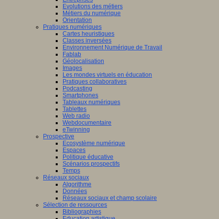
Evolutions des métiers
Métiers du numérique
Orientation
Pratiques numériques
Cartes heuristiques
Classes inversées
Environnement Numérique de Travail
Fablab
Géolocalisation
Images
Les mondes virtuels en éducation
Pratiques collaboratives
Podcasting
Smartphones
Tableaux numériques
Tablettes
Web radio
Webdocumentaire
eTwinning
Prospective
Ecosystème numérique
Espaces
Politique éducative
Scénarios prospectifs
Temps
Réseaux sociaux
Algorithme
Données
Réseaux sociaux et champ scolaire
Sélection de ressources
Bibliographies
Education artistique