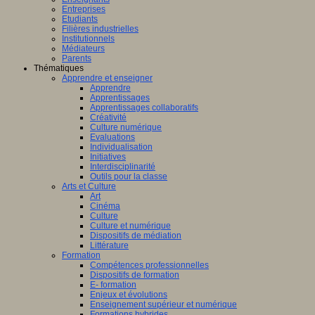
Entreprises
Etudiants
Filières industrielles
Institutionnels
Médiateurs
Parents
Thématiques
Apprendre et enseigner
Apprendre
Apprentissages
Apprentissages collaboratifs
Créativité
Culture numérique
Evaluations
Individualisation
Initiatives
Interdisciplinarité
Outils pour la classe
Arts et Culture
Art
Cinéma
Culture
Culture et numérique
Dispositifs de médiation
Littérature
Formation
Compétences professionnelles
Dispositifs de formation
E- formation
Enjeux et évolutions
Enseignement supérieur et numérique
Formations hybrides