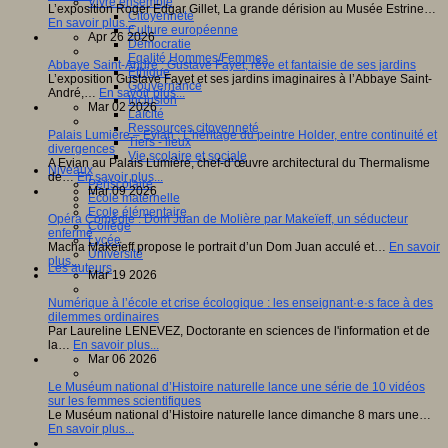
Vivre ensemble
L’exposition Roger Edgar Gillet, La grande dérision au Musée Estrine…
Citoyenneté
En savoir plus...
Culture européenne
Apr 26 2026
Démocratie
Egalité Hommes/Femmes
Abbaye Saint-André : Gustave Fayet, rêve et fantaisie de ses jardins
Ethique
L’exposition Gustave Fayet et ses jardins imaginaires à l’Abbaye Saint-
Gouvernance
André,…
En savoir plus...
Inclusion
Mar 02 2026
Laïcité
Ressources citoyenneté
Palais Lumière – Evian : L’héritage du peintre Holder, entre continuité et
Tiers - lieux
divergences
Vie scolaire et sociale
A Evian au Palais Lumière, chef-d’œuvre architectural du Thermalisme
Niveaux
de…
En savoir plus...
Périscolaire
Mar 09 2026
Ecole maternelle
Ecole élémentaire
Opéra Comédie : Dom Juan de Molière par Makeïeff, un séducteur
Collège
enfermé
Lycée
Macha Makeïeff propose le portrait d’un Dom Juan acculé et…
En savoir
Université
plus...
Les auteurs
Mar 19 2026
Numérique à l’école et crise écologique : les enseignant·e·s face à des
dilemmes ordinaires
Par Laureline LENEVEZ, Doctorante en sciences de l'information et de
la…
En savoir plus...
Mar 06 2026
Le Muséum national d’Histoire naturelle lance une série de 10 vidéos
sur les femmes scientifiques
Le Muséum national d’Histoire naturelle lance dimanche 8 mars une…
En savoir plus...