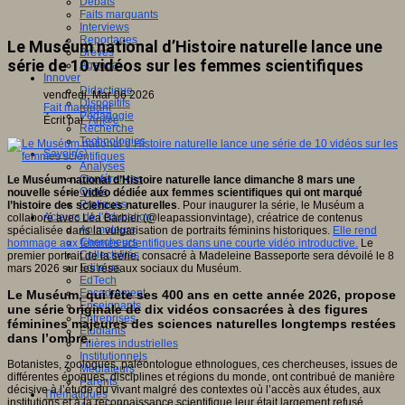
Débats
Faits marquants
Interviews
Reportages
Le Muséum national d’Histoire naturelle lance une
Brèves
série de 10 vidéos sur les femmes scientifiques
Agenda
Innover
Didactique
vendredi, Mar 06 2026
Dispositifs
Fait marquant
Pédagogie
Écrit par
An@é
Recherche
Technologies
Savoir(s)
Analyses
Conférences
Le Muséum national d’Histoire naturelle lance dimanche 8 mars une
Outils
nouvelle série vidéo dédiée aux femmes scientifiques qui ont marqué
Pratiques
l’histoire des sciences naturelles
. Pour inaugurer la série, le Muséum a
Acteurs de l'éducation
collaboré avec Léa Barbier (@leapassionvintage), créatrice de contenus
Animateurs
spécialisée dans la vulgarisation de portraits féminins historiques.
Elle rend
Chercheurs
hommage aux femmes scientifiques dans une courte vidéo introductive.
Le
Collectivités
premier portrait de la série, consacré à Madeleine Basseporte sera dévoilé le 8
Editeurs
mars 2026 sur les réseaux sociaux du Muséum.
EdTech
Encadrement
Le Muséum, qui fête ses 400 ans en cette année 2026, propose
Enseignants
une série originale de dix vidéos consacrées à des figures
Entreprises
féminines majeures des sciences naturelles longtemps restées
Etudiants
dans l’ombre.
Filières industrielles
Institutionnels
Botanistes, zoologues, paléontologue ethnologues, ces chercheuses, issues de
Médiateurs
différentes époques, disciplines et régions du monde, ont contribué de manière
Parents
décisive à l’étude du vivant malgré des contextes où l’accès aux études, aux
Thématiques
institutions et à la reconnaissance scientifique leur était largement refusé.