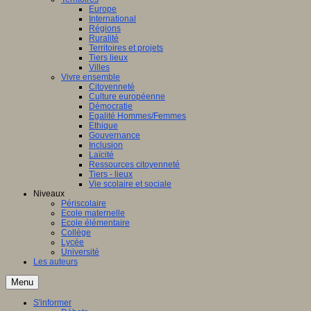
Europe
International
Régions
Ruralité
Territoires et projets
Tiers lieux
Villes
Vivre ensemble
Citoyenneté
Culture européenne
Démocratie
Egalité Hommes/Femmes
Ethique
Gouvernance
Inclusion
Laïcité
Ressources citoyenneté
Tiers - lieux
Vie scolaire et sociale
Niveaux
Périscolaire
Ecole maternelle
Ecole élémentaire
Collège
Lycée
Université
Les auteurs
Menu
S'informer