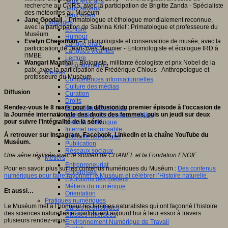
Jeux 4/12 ans
recherche au CNRS, avec la participation de Brigitte Zanda - Spécialiste
Jeux sérieux
des météorites au Muséum
Jeux vidéo
Jane Goodall
– Primatologue et éthologue mondialement reconnue,
Langages
avec la participation de Sabrina Krief : Primatologue et professeure du
Ecriture
Muséum
Humour
Evelyn Cheesman
– Entomologiste et conservatrice de musée, avec la
Langue orale
participation de Jean-Yves Meunier - Entomologiste et écologue IRD à
Langues vivantes
l'IMBE
Lecture
Wangari Maathai
– Biologiste, militante écologiste et prix Nobel de la
Programmation
paix, avec la participation de Frédérique Chlous - Anthropologue et
Médias
professeure du Muséum
Compétences informationnelles
Culture des médias
Diffusion
Curation
Droits
Rendez-vous le 8 mars pour la diffusion du premier épisode à l’occasion de
Education aux médias
la Journée internationale des droits des femmes, puis un jeudi sur deux
Information et nouveaux médias
pour suivre l’intégralité de la série.
Identité numérique
Internet responsable
À retrouver sur Instagram, Facebook, LinkedIn et la chaîne YouTube du
Littératie numérique
Muséum.
Publication
Réseaux sociaux
Une série réalisée avec le soutien de CHANEL et la Fondation ENGIE
Métiers
Entrepreneuriat
Pour en savoir plus sur les contenus numériques du Muséum :
Des contenus
Entreprises
numériques pour faire rayonner le Muséum et célébrer l’Histoire naturelle
Evolutions des métiers
Métiers du numérique
Et aussi…
Orientation
Pratiques numériques
Le Muséum met à l’honneur les femmes naturalistes qui ont façonné l’histoire
Cartes heuristiques
des sciences naturelles et contribuent aujourd’hui à leur essor à travers
Classes inversées
plusieurs rendez-vous :
Environnement Numérique de Travail