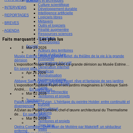
Sciences et techniques
Culture scientifique
-
INTERVIEWS
Développement durable
Intelligence artificielle
-
REPORTAGES
Logiciels libres
Métavers
-
BREVES
Outils et logiciels
Réalité augmentée
-
AGENDA
Ressources sciences
Robotique
Faits marquants - Les plus lus
Technologies
Société
Mar 25 2026
Acteurs des territoires
Ecole et structure
Musée Estrine : Roger Edgard Gillet, du théâtre de la vie à la grande
Economie
dérision
Ecosystème éducatif
L’exposition Roger Edgar Gillet, La grande dérision au Musée Estrine…
Génération internet
En savoir plus...
Handicap
Apr 26 2026
Mondialisation
Normes scolaires
Abbaye Saint-André : Gustave Fayet, rêve et fantaisie de ses jardins
Regards sur l’Ecole
L’exposition Gustave Fayet et ses jardins imaginaires à l’Abbaye Saint-
Santé
André,…
En savoir plus...
Société connectée
Mar 02 2026
Territoires et projets
Territoires
Palais Lumière – Evian : L’héritage du peintre Holder, entre continuité et
Europe
divergences
International
A Evian au Palais Lumière, chef-d’œuvre architectural du Thermalisme
Régions
de…
En savoir plus...
Ruralité
Mar 09 2026
Territoires et projets
Tiers lieux
Opéra Comédie : Dom Juan de Molière par Makeïeff, un séducteur
Villes
enfermé