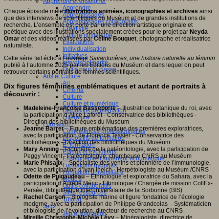
Apprendre et enseigner
Apprendre
Chaque épisode mêle
illustrations animées, iconographies et archives
ainsi
Apprentissages
que des interviews de scientifiques du Muséum et de grandes institutions de
Apprentissages collaboratifs
recherche. L’ensemble est porté par une direction artistique originale et
Créativité
poétique avec des illustrations spécialement créées pour le projet par
Neyda
Culture numérique
Omar
et des vidéos réalisées par
Céline Bouquet
, photographe et réalisatrice
Evaluations
naturaliste.
Individualisation
Initiatives
Cette série fait écho à l’ouvrage
Savanturières, une histoire naturelle au féminin
Interdisciplinarité
publié à l’automne 2025 par les Editions du Muséum et dans lequel on peut
Outils pour la classe
retrouver certains portraits de femmes scientifiques.
Arts et Culture
Art
Dix figures féminines emblématiques et autant de portraits à
Cinéma
découvrir :
Culture
Culture et numérique
Madeleine-Françoise Basseporte
– Illustratrice botanique du roi, avec
Dispositifs de médiation
la participation d’Alice Laforêt - Conservatrice des bibliothèques -
Littérature
Direction des bibliothèques du Muséum
Formation
Jeanne Barret
– Figure emblématique des premières exploratrices,
Compétences professionnelles
avec la participation de Florence Tessier - Conservatrice des
Dispositifs de formation
bibliothèques - Direction des bibliothèques du Muséum
E- formation
Mary Anning
– Pionnière de la paléontologie, avec la participation de
Enjeux et évolutions
Peggy Vincent - Paléontologue, chercheuse CNRS au Muséum
Enseignement supérieur et numérique
Marie Phisalix
– Spécialiste des venins et pionnière de l’immunologie,
Formations hybrides
avec la participation d’Ivan Ineich - Herpétologiste au Muséum /CNRS
Formation universitaire
Odette de Puigaudeau
– Ethnologue et exploratrice du Sahara, avec la
Mooc’s
participation d’Aurélie Méric - Ethnologue / Chargée de mission CollEx-
Outils collaboratifs
Persée, Bibliothèque interuniversitaire de la Sorbonne (BIS)
Sites ressources
Rachel Carson
– Biologiste marine et figure fondatrice de l’écologie
Tutorat
moderne, avec la participation de Philippe Grandcolas - Systématicien
Jeux
et biologiste de l’évolution, directeur de recherche au CNRS
Jeu et éducation
Mireille Christophe-Michèle Lévy
– Minéralogiste, directrice de