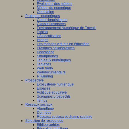
Evolutions des métiers
Métiers du numérique
Orientation
Pratiques numériques
Cartes heuristiques
Classes inversées
Environnement Numérique de Travail
Fablab
Géolocalisation
Images
Les mondes virtuels en éducation
Pratiques collaboratives
Podcasting
Smartphones
Tableaux numériques
Tablettes
Web radio
Webdocumentaire
eTwinning
Prospective
Ecosystème numérique
Espaces
Politique éducative
Scénarios prospectifs
Temps
Réseaux sociaux
Algorithme
Données
Réseaux sociaux et champ scolaire
Sélection de ressources
Bibliographies
Education artistique