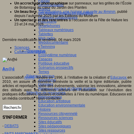
Fablab
Un accrochage photographique
sur panneaux, sur les grilles de l’École
Géolocalisation
de Botanique au cœur du Jardin des Plantes
Images
Un beau livre
,
Savanturières, une histoire naturelle au féminin
, publié
Les mondes virtuels en éducation
depuis l’automne 2025 par les Editions du Muséum
Pratiques collaboratives
Un spectacle et des rencontres
à l’occasion de la Fête de Nature les
Podcasting
23 et 24 mai 2026…
Smartphones
Tableaux numériques
Tablettes
Web radio
Dernière modification le vendredi, 06 mars 2026
Webdocumentaire
eTwinning
Sciences
,
Prospective
Culture scientifique
,
Ecosystème numérique
Espaces
Politique éducative
Scénarios prospectifs
An@é
Temps
Réseaux sociaux
L’association
An@é
, fondée en 1996, à l’initiative de la création d’
Educavox
en
Algorithme
2010, en assure de manière bénévole la veille et la ligne éditoriale, publie
Données
articles et reportages, crée des événements, valorise les innovations, alimente
Réseaux sociaux et champ scolaire
des débats avec les différents acteurs de l’éducation sur l’évolution des
Sélection de ressources
pratiques éducatives, sociales et culturelles à l’ère du numérique. Educavox est
Bibliographies
un média contributif. Nous contacter.
Education artistique
Education environnementale
Histoire
Ressources citoyenneté
S'INFORMER
Ressources sciences
Sites éducatifs
-
DEBATS
Sites pédagogiques
Sites ressources
-
FAITS MARQUANTS