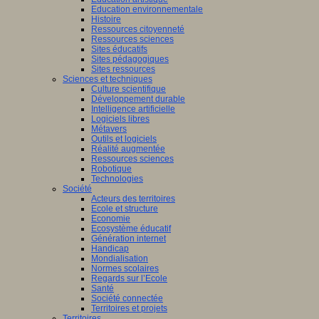
Education environnementale
Histoire
Ressources citoyenneté
Ressources sciences
Sites éducatifs
Sites pédagogiques
Sites ressources
Sciences et techniques
Culture scientifique
Développement durable
Intelligence artificielle
Logiciels libres
Métavers
Outils et logiciels
Réalité augmentée
Ressources sciences
Robotique
Technologies
Société
Acteurs des territoires
Ecole et structure
Economie
Ecosystème éducatif
Génération internet
Handicap
Mondialisation
Normes scolaires
Regards sur l’Ecole
Santé
Société connectée
Territoires et projets
Territoires