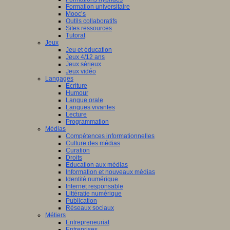
Formation universitaire
Mooc’s
Outils collaboratifs
Sites ressources
Tutorat
Jeux
Jeu et éducation
Jeux 4/12 ans
Jeux sérieux
Jeux vidéo
Langages
Ecriture
Humour
Langue orale
Langues vivantes
Lecture
Programmation
Médias
Compétences informationnelles
Culture des médias
Curation
Droits
Education aux médias
Information et nouveaux médias
Identité numérique
Internet responsable
Littératie numérique
Publication
Réseaux sociaux
Métiers
Entrepreneuriat
Entreprises