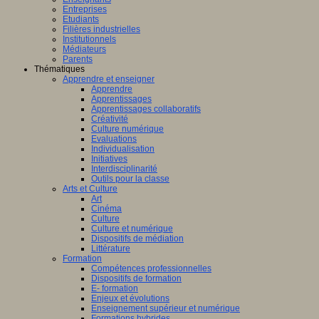
Entreprises
Etudiants
Filières industrielles
Institutionnels
Médiateurs
Parents
Thématiques
Apprendre et enseigner
Apprendre
Apprentissages
Apprentissages collaboratifs
Créativité
Culture numérique
Evaluations
Individualisation
Initiatives
Interdisciplinarité
Outils pour la classe
Arts et Culture
Art
Cinéma
Culture
Culture et numérique
Dispositifs de médiation
Littérature
Formation
Compétences professionnelles
Dispositifs de formation
E- formation
Enjeux et évolutions
Enseignement supérieur et numérique
Formations hybrides