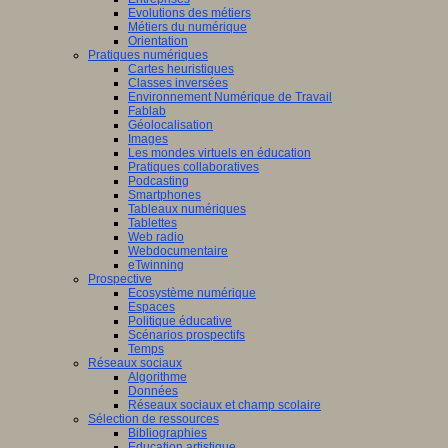
Evolutions des métiers
Métiers du numérique
Orientation
Pratiques numériques
Cartes heuristiques
Classes inversées
Environnement Numérique de Travail
Fablab
Géolocalisation
Images
Les mondes virtuels en éducation
Pratiques collaboratives
Podcasting
Smartphones
Tableaux numériques
Tablettes
Web radio
Webdocumentaire
eTwinning
Prospective
Ecosystème numérique
Espaces
Politique éducative
Scénarios prospectifs
Temps
Réseaux sociaux
Algorithme
Données
Réseaux sociaux et champ scolaire
Sélection de ressources
Bibliographies
Education artistique