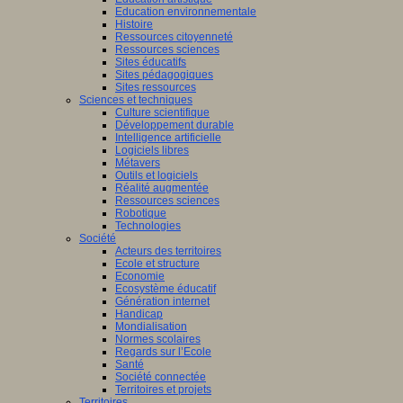
Education environnementale
Histoire
Ressources citoyenneté
Ressources sciences
Sites éducatifs
Sites pédagogiques
Sites ressources
Sciences et techniques
Culture scientifique
Développement durable
Intelligence artificielle
Logiciels libres
Métavers
Outils et logiciels
Réalité augmentée
Ressources sciences
Robotique
Technologies
Société
Acteurs des territoires
Ecole et structure
Economie
Ecosystème éducatif
Génération internet
Handicap
Mondialisation
Normes scolaires
Regards sur l’Ecole
Santé
Société connectée
Territoires et projets
Territoires