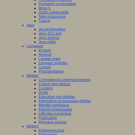
Formation universitaire
Mooc’s
Outils collaboratifs
Sites ressources
Tutorat
Jeux
Jeu et éducation
Jeux 4/12 ans
Jeux sérieux
Jeux vidéo
Langages
Ecriture
Humour
Langue orale
Langues vivantes
Lecture
Programmation
Médias
Compétences informationnelles
Culture des médias
Curation
Droits
Education aux médias
Information et nouveaux médias
Identité numérique
Internet responsable
Littératie numérique
Publication
Réseaux sociaux
Métiers
Entrepreneuriat
Entreprises