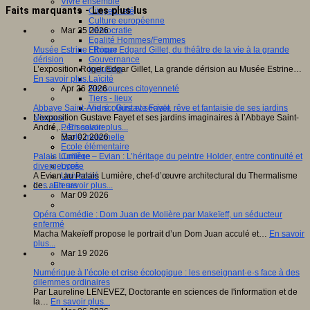
Vivre ensemble
Faits marquants - Les plus lus
Citoyenneté
Culture européenne
Mar 25 2026
Démocratie
Egalité Hommes/Femmes
Musée Estrine : Roger Edgard Gillet, du théâtre de la vie à la grande
Ethique
dérision
Gouvernance
L’exposition Roger Edgar Gillet, La grande dérision au Musée Estrine…
Inclusion
En savoir plus...
Laïcité
Apr 26 2026
Ressources citoyenneté
Tiers - lieux
Abbaye Saint-André : Gustave Fayet, rêve et fantaisie de ses jardins
Vie scolaire et sociale
L’exposition Gustave Fayet et ses jardins imaginaires à l’Abbaye Saint-
Niveaux
André,…
En savoir plus...
Périscolaire
Mar 02 2026
Ecole maternelle
Ecole élémentaire
Palais Lumière – Evian : L’héritage du peintre Holder, entre continuité et
Collège
divergences
Lycée
A Evian au Palais Lumière, chef-d’œuvre architectural du Thermalisme
Université
de…
En savoir plus...
Les auteurs
Mar 09 2026
Opéra Comédie : Dom Juan de Molière par Makeïeff, un séducteur
enfermé
Macha Makeïeff propose le portrait d’un Dom Juan acculé et…
En savoir
plus...
Mar 19 2026
Numérique à l’école et crise écologique : les enseignant·e·s face à des
dilemmes ordinaires
Par Laureline LENEVEZ, Doctorante en sciences de l'information et de
la…
En savoir plus...