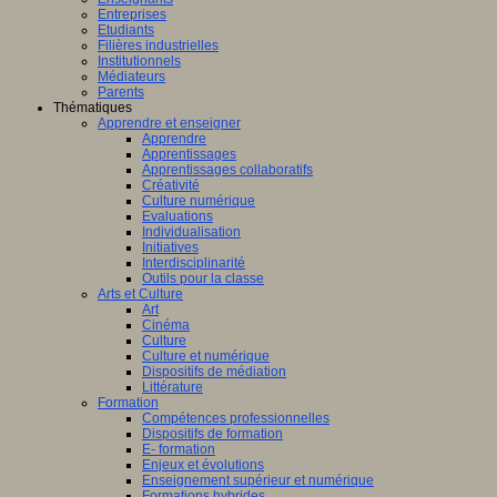
Entreprises
Etudiants
Filières industrielles
Institutionnels
Médiateurs
Parents
Thématiques
Apprendre et enseigner
Apprendre
Apprentissages
Apprentissages collaboratifs
Créativité
Culture numérique
Evaluations
Individualisation
Initiatives
Interdisciplinarité
Outils pour la classe
Arts et Culture
Art
Cinéma
Culture
Culture et numérique
Dispositifs de médiation
Littérature
Formation
Compétences professionnelles
Dispositifs de formation
E- formation
Enjeux et évolutions
Enseignement supérieur et numérique
Formations hybrides