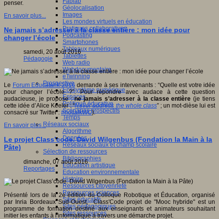
Fablab
penser.
Géolocalisation
Images
En savoir plus...
Les mondes virtuels en éducation
Pratiques collaboratives
Ne jamais s’adresser à la classe entière : mon idée pour
Podcasting
changer l’école
Smartphones
Tableaux numériques
samedi, 20 août 2016
Tablettes
Pédagogie
Web radio
Webdocumentaire
eTwinning
Prospective
Le
Forum Educatank 2016
demande à ses intervenants : “Quelle est votre idée
Ecosystème numérique
pour changer l’école ?”. Pour répondre avec audace à cette question
Espaces
audacieuse, je propose :
ne jamais s’adresser à la classe entière
(je tiens
Politique éducative
cette idée d’Alice Keeler : “
Never address the whole class
” ; un mot-dièse lui est
Scénarios prospectifs
consacré sur Twitter :
#nottalkWC
).
Temps
Réseaux sociaux
En savoir plus...
Algorithme
Données
Le projet Class’code. David Wilgenbus (Fondation la Main à la
Réseaux sociaux et champ scolaire
Pâte)
Sélection de ressources
Bibliographies
dimanche, 07 août 2016
Education artistique
Reportages
Education environnementale
Histoire
Ressources citoyenneté
Ressources sciences
Présenté lors de la 2e édition du Colloque Robotique et Éducation, organisé
Sites éducatifs
par Inria Bordeaux Sud-Ouest, Class'Code projet de "Mooc hybride" est un
Sites pédagogiques
programme de formation destiné aux enseignants et animateurs souhaitant
Sites ressources
initier les enfants à l'informatique à travers une démarche projet.