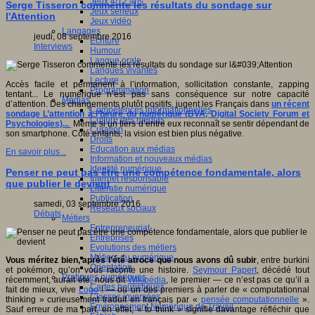
Jeux 4/12 ans
Serge Tisseron commente les résultats du sondage sur
Jeux sérieux
l'Attention
Jeux vidéo
Langages
jeudi, 08 septembre 2016
Ecriture
Interviews
Humour
Langue orale
Langues vivantes
Lecture
Accès facile et permanent à l’information, sollicitation constante, zapping
Programmation
tentant... Le numérique n’est pas sans conséquence sur notre capacité
Médias
d’attention. Des changements plutôt positifs, jugent les Français dans
un récent
Compétences informationnelles
sondage L’attention à l’heure du numérique (BVA, Digital Society Forum et
Culture des médias
Psychologies)...
Même si un tiers d’entre eux reconnaît se sentir dépendant de
Curation
son smartphone. Côté enfants, la vision est bien plus négative.
Droits
Education aux médias
En savoir plus...
Information et nouveaux médias
Identité numérique
Penser ne peut pas être une compétence fondamentale, alors
Internet responsable
que publier le devient
Littératie numérique
Publication
samedi, 03 septembre 2016
Réseaux sociaux
Débats
Métiers
Entrepreneuriat
Entreprises
Evolutions des métiers
Métiers du numérique
Vous méritez bien, après l’été atroce que nous avons dû subir
, entre burkini
Orientation
et pokémon, qu’on vous raconte une histoire.
Seymour Papert
, décédé tout
Pratiques numériques
récemment, aurait été, nous dit
Wikipédia
, le premier — ce n’est pas ce qu’il a
Cartes heuristiques
fait de mieux, vive
Logo
! — ou un des premiers à parler de « computationnal
Classes inversées
thinking » curieusement traduit en français par «
pensée computationnelle
».
Environnement Numérique de Travail
Sauf erreur de ma part, en effet, « to think » signifie davantage réfléchir que