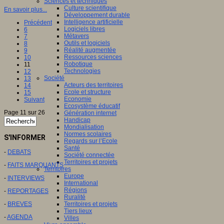
Sciences et techniques
Culture scientifique
En savoir plus...
Développement durable
Intelligence artificielle
Précédent
Logiciels libres
6
Métavers
7
Outils et logiciels
8
Réalité augmentée
9
Ressources sciences
10
Robotique
11
Technologies
12
Société
13
Acteurs des territoires
14
Ecole et structure
15
Economie
Suivant
Ecosystème éducatif
Page 11 sur 26
Génération internet
Handicap
Mondialisation
Normes scolaires
S'INFORMER
Regards sur l’Ecole
Santé
-
DEBATS
Société connectée
Territoires et projets
-
FAITS MARQUANTS
Territoires
Europe
-
INTERVIEWS
International
Régions
-
REPORTAGES
Ruralité
-
BREVES
Territoires et projets
Tiers lieux
-
AGENDA
Villes