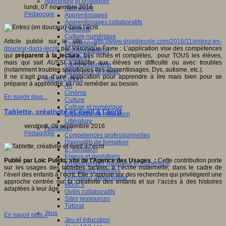
Apprendre et enseigner
lundi, 07 novembre 2016
Apprendre
Pédagogie
Apprentissages
Apprentissages collaboratifs
Créativité
Culture numérique
Article publié sur le site :
http://www.doigtdecole.com/2016/11/entrez-en-
Evaluations
douceur-dans-lecrit/
par Véronique Favre : L’application vise des compétences
Individualisation
qui
préparent à la lecture
, très riches et complètes, pour TOUS les élèves,
Initiatives
mais qui sait
AUSSI
s’adapter aux élèves en difficulté ou avec troubles
Interdisciplinarité
(notamment troubles spécifiques des apprentissages, Dys, autisme, etc.).
Outils pour la classe
Il ne s’agit pas d’une application pour apprendre à lire mais bien pour se
Arts et Culture
préparer à apprendre, et / ou remédier au besoin.
Art
Cinéma
En savoir plus...
Culture
Culture et numérique
Tablette, créativité et éveil à l’écrit
Dispositifs de médiation
Littérature
vendredi, 09 septembre 2016
Formation
Pédagogie
Compétences professionnelles
Dispositifs de formation
E- formation
Enjeux et évolutions
Publié par Loïc Pulido, site de l'Agence des Usages :
Cette contribution porte
Enseignement supérieur et numérique
sur les usages des tablettes tactiles, à l’école maternelle, dans le cadre de
Formations hybrides
l’éveil des enfants à l’écrit. Elle s’appuie sur des recherches qui privilégient une
Formation universitaire
approche centrée sur la créativité des enfants et sur l’accès à des histoires
Mooc’s
adaptées à leur âge.
Outils collaboratifs
Sites ressources
Tutorat
Jeux
En savoir plus...
Jeu et éducation