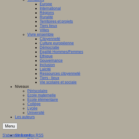
Europe
International
Régions
Ruralité
Territoires et projets
Tiers lieux
Villes
Vivre ensemble
Citoyenneté
Culture européenne
Démocratie
Egalité Hommes/Femmes
Ethique
Gouvernance
Inclusion
Laïcité
Ressources citoyenneté
Tiers - lieux
Vie scolaire et sociale
Niveaux
Périscolaire
Ecole maternelle
Ecole élémentaire
Collège
Lycée
Université
Les auteurs
Menu
S'abonner à ce flux RSS
S'informer