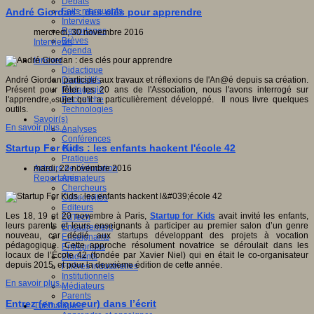
Débats
Faits marquants
André Giordan : des clés pour apprendre
Interviews
Reportages
mercredi, 30 novembre 2016
Brèves
Interviews
Agenda
Innover
Didactique
Dispositifs
André Giordan participe aux travaux et réflexions de l'An@é depuis sa création.
Pédagogie
Présent pour fêter les 20 ans de l'Association, nous l'avons interrogé sur
Recherche
l'apprendre, sujet qu'il a particulièrement développé. Il nous livre quelques
Technologies
outils.
Savoir(s)
En savoir plus...
Analyses
Conférences
Startup For Kids : les enfants hackent l'école 42
Outils
Pratiques
Acteurs de l'éducation
mardi, 22 novembre 2016
Animateurs
Reportages
Chercheurs
Collectivités
Editeurs
Les 18, 19 et 20 novembre à Paris,
Startup for Kids
avait invité les enfants,
EdTech
leurs parents et leurs enseignants à participer au premier salon d’un genre
Encadrement
nouveau, car dédié aux startups développant des projets à vocation
Enseignants
pédagogique. Cette approche résolument novatrice se déroulait dans les
Entreprises
locaux de l’École 42 (fondée par Xavier Niel) qui en était le co-organisateur
Etudiants
depuis 2015, et pour la deuxième édition de cette année.
Filières industrielles
Institutionnels
En savoir plus...
Médiateurs
Parents
Entrez (en douceur) dans l’écrit
Thématiques