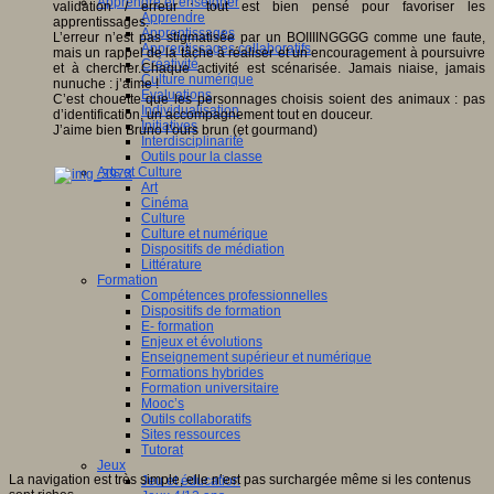
Apprendre et enseigner
validation / erreur : tout est bien pensé pour favoriser les
Apprendre
apprentissages.
Apprentissages
L’erreur n’est pas stigmatisée par un BOIIIINGGGG comme une faute,
Apprentissages collaboratifs
mais un rappel de la tâche à réaliser et un encouragement à poursuivre
Créativité
et à chercher.Chaque activité est scénarisée. Jamais niaise, jamais
Culture numérique
nunuche : j’aime !
Evaluations
C’est chouette que les personnages choisis soient des animaux : pas
Individualisation
d’identification, un accompagnement tout en douceur.
Initiatives
J’aime bien Bruno l’ours brun (et gourmand)
Interdisciplinarité
Outils pour la classe
Arts et Culture
Art
Cinéma
Culture
Culture et numérique
Dispositifs de médiation
Littérature
Formation
Compétences professionnelles
Dispositifs de formation
E- formation
Enjeux et évolutions
Enseignement supérieur et numérique
Formations hybrides
Formation universitaire
Mooc’s
Outils collaboratifs
Sites ressources
Tutorat
Jeux
La navigation est très simple, elle n’est pas surchargée même si les contenus
Jeu et éducation