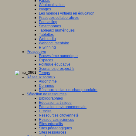
Fablab
Géolocalisation
Images
Les mondes virtuels en éducation
Pratiques collaboratives
Podcasting
Smartphones
Tableaux numériques
Tablettes
Web radio
Webdocumentaire
eTwinning
Prospective
Ecosystème numérique
Espaces
Politique éducative
Scénarios prospectifs
Temps
Réseaux sociaux
Algorithme
Données
Réseaux sociaux et champ scolaire
Sélection de ressources
Bibliographies
Education artistique
Education environnementale
Histoire
Ressources citoyenneté
Ressources sciences
Sites éducatifs
Sites pédagogiques
Sites ressources