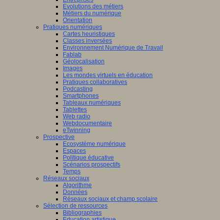
Evolutions des métiers
Métiers du numérique
Orientation
Pratiques numériques
Cartes heuristiques
Classes inversées
Environnement Numérique de Travail
Fablab
Géolocalisation
Images
Les mondes virtuels en éducation
Pratiques collaboratives
Podcasting
Smartphones
Tableaux numériques
Tablettes
Web radio
Webdocumentaire
eTwinning
Prospective
Ecosystème numérique
Espaces
Politique éducative
Scénarios prospectifs
Temps
Réseaux sociaux
Algorithme
Données
Réseaux sociaux et champ scolaire
Sélection de ressources
Bibliographies
Education artistique