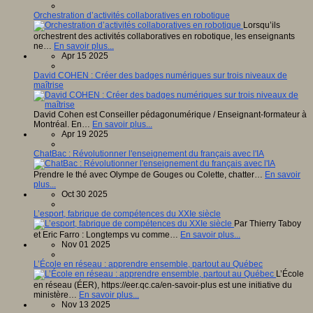
Orchestration d’activités collaboratives en robotique
Lorsqu’ils
orchestrent des activités collaboratives en robotique, les enseignants
ne…
En savoir plus...
Apr 15 2025
David COHEN : Créer des badges numériques sur trois niveaux de
maîtrise
David Cohen est Conseiller pédagonumérique / Enseignant-formateur à
Montréal. En…
En savoir plus...
Apr 19 2025
ChatBac : Révolutionner l'enseignement du français avec l'IA
Prendre le thé avec Olympe de Gouges ou Colette, chatter…
En savoir
plus...
Oct 30 2025
L’esport, fabrique de compétences du XXIe siècle
Par Thierry Taboy
et Eric Farro : Longtemps vu comme…
En savoir plus...
Nov 01 2025
L’École en réseau : apprendre ensemble, partout au Québec
L’École
en réseau (ÉER), https://eer.qc.ca/en-savoir-plus est une initiative du
ministère…
En savoir plus...
Nov 13 2025