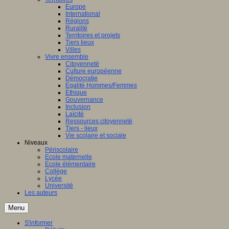
Europe
International
Régions
Ruralité
Territoires et projets
Tiers lieux
Villes
Vivre ensemble
Citoyenneté
Culture européenne
Démocratie
Egalité Hommes/Femmes
Ethique
Gouvernance
Inclusion
Laïcité
Ressources citoyenneté
Tiers - lieux
Vie scolaire et sociale
Niveaux
Périscolaire
Ecole maternelle
Ecole élémentaire
Collège
Lycée
Université
Les auteurs
Menu
S'informer