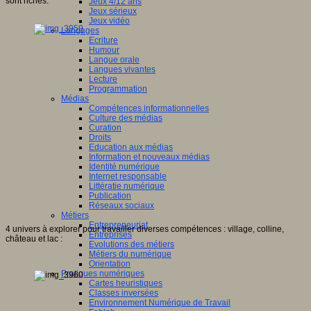
sont riches.
Jeux 4/12 ans
Jeux sérieux
Jeux vidéo
Langages
Ecriture
Humour
Langue orale
Langues vivantes
Lecture
Programmation
Médias
Compétences informationnelles
Culture des médias
Curation
Droits
Education aux médias
Information et nouveaux médias
Identité numérique
Internet responsable
Littératie numérique
Publication
Réseaux sociaux
Métiers
Entrepreneuriat
4 univers à explorer pour travailler diverses compétences : village, colline,
Entreprises
château et lac :
Evolutions des métiers
Métiers du numérique
Orientation
Pratiques numériques
Cartes heuristiques
Classes inversées
Environnement Numérique de Travail