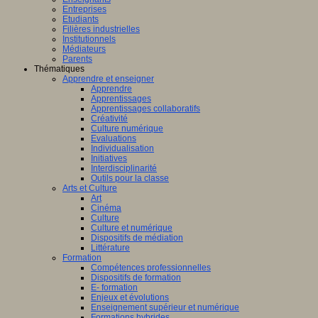
Entreprises
Etudiants
Filières industrielles
Institutionnels
Médiateurs
Parents
Thématiques
Apprendre et enseigner
Apprendre
Apprentissages
Apprentissages collaboratifs
Créativité
Culture numérique
Evaluations
Individualisation
Initiatives
Interdisciplinarité
Outils pour la classe
Arts et Culture
Art
Cinéma
Culture
Culture et numérique
Dispositifs de médiation
Littérature
Formation
Compétences professionnelles
Dispositifs de formation
E- formation
Enjeux et évolutions
Enseignement supérieur et numérique
Formations hybrides