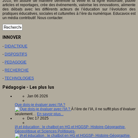
2010, en assure de manière bénévole la veille et la ligne éditoriale, publie
articles et reportages, crée des événements, valorise les innovations, alimente
des débats avec les différents acteurs de l’éducation sur l’évolution des
pratiques éducatives, sociales et culturelles à l’ère du numérique. Educavox est
un média contributif. Nous contacter.
INNOVER
-
DIDACTIQUE
-
DISPOSITIFS
-
PEDAGOGIE
-
RECHERCHE
-
TECHNOLOGIES
Pédagogie - Les plus lus
Jan 06 2026
Que dois-je évaluer avec l'IA ?
À l’ère de l’IA, il ne suffit plus d’évaluer
seulement…
En savoir plus...
Dec 17 2025
IA et éducation : le chatbot en HG et HGGSP- Histoire-Géographie,
Géopolitique et Sciences Politiques-