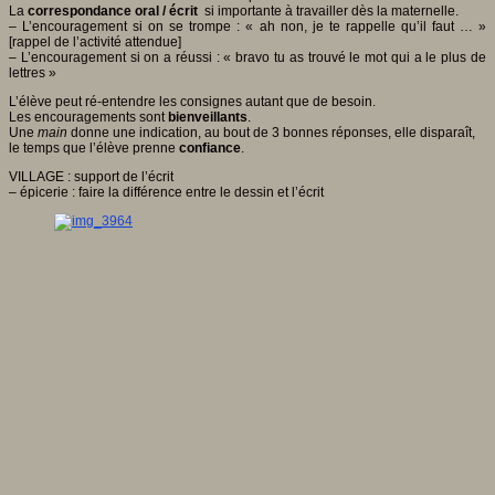
La
correspondance oral / écrit
si importante à travailler dès la maternelle.
– L’encouragement si on se trompe : « ah non, je te rappelle qu’il faut … »
[rappel de l’activité attendue]
– L’encouragement si on a réussi : « bravo tu as trouvé le mot qui a le plus de
lettres »
L’élève peut ré-entendre les consignes autant que de besoin.
Les encouragements sont
bienveillants
.
Une
main
donne une indication, au bout de 3 bonnes réponses, elle disparaît,
le temps que l’élève prenne
confiance
.
VILLAGE : support de l’écrit
– épicerie : faire la différence entre le dessin et l’écrit