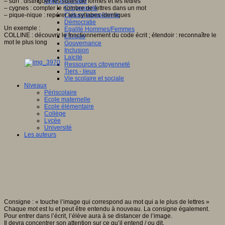
– surf : distinguer les suites de formes et les lettres
Vivre ensemble
– cygnes : compter le nombre de lettres dans un mot
Citoyenneté
– pique-nique : repérer les syllabes identiques
Culture européenne
Démocratie
Un exemple :
Egalité Hommes/Femmes
COLLINE : découvrir le fonctionnement du code écrit ; étendoir : reconnaître le
Ethique
mot le plus long
Gouvernance
Inclusion
Laïcité
Ressources citoyenneté
Tiers - lieux
Vie scolaire et sociale
Niveaux
Périscolaire
Ecole maternelle
Ecole élémentaire
Collège
Lycée
Université
Les auteurs
Consigne : « touche l’image qui correspond au mot qui a le plus de lettres »
Chaque mot est lu et peut être entendu à nouveau. La consigne également.
Pour entrer dans l’écrit, l’élève aura à se distancer de l’image.
Il devra concentrer son attention sur ce qu’il entend / ou dit.