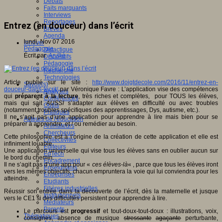
Débats
Faits marquants
Interviews
Reportages
Entrez (en douceur) dans l’écrit
Brèves
Agenda
lundi, Nov 07 2016
Innover
Pédagogie
Didactique
Écrit par
An@é
Dispositifs
Pédagogie
Recherche
Technologies
Article publié sur le site :
http://www.doigtdecole.com/2016/11/entrez-en-
Savoir(s)
douceur-dans-lecrit/
par Véronique Favre : L’application vise des compétences
Analyses
qui
préparent à la lecture
, très riches et complètes, pour TOUS les élèves,
Conférences
mais qui sait
AUSSI
s’adapter aux élèves en difficulté ou avec troubles
Outils
(notamment troubles spécifiques des apprentissages, Dys, autisme, etc.).
Pratiques
Il ne s’agit pas d’une application pour apprendre à lire mais bien pour se
Acteurs de l'éducation
préparer à apprendre, et / ou remédier au besoin.
Animateurs
Chercheurs
Cette philosophie est à l’origine de la création de cette application et elle est
Collectivités
infiniment louable.
Editeurs
Une application universelle qui vise tous les élèves sans en oublier aucun sur
EdTech
le bord du chemin.
Encadrement
Il ne s’agit pas d’une app pour «
ces élèves-là
« , parce que tous les élèves iront
Enseignants
vers les mêmes objectifs, chacun empruntera la voie qui lui conviendra pour les
Entreprises
atteindre.
Etudiants
Filières industrielles
Réussir son entrée dans la découverte de l’écrit, dès la maternelle et jusque
Institutionnels
vers le CE1 si des difficultés persistent pour apprendre à lire.
Médiateurs
Parents
Le parcours est
progressif
et tout-doux-tout-doux : illustrations, voix,
Thématiques
consignes, absence de musique
stressante
agaçante
perturbante,