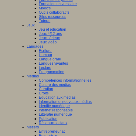
Formation universitaire
Mooc’s
Outils collaboratifs
Sites ressources
Tutorat
Jeux
Jeu et éducation
Jeux 4/12 ans
Jeux sérieux
Jeux vidéo
Langages
Ecriture
Humour
Langue orale
Langues vivantes
Lecture
Programmation
Médias
Compétences informationnelles
Culture des médias
Curation
Droits
Education aux médias
Information et nouveaux médias
Identité numérique
Internet responsable
Littératie numérique
Publication
Réseaux sociaux
Métiers
Entrepreneuriat
Entreprises