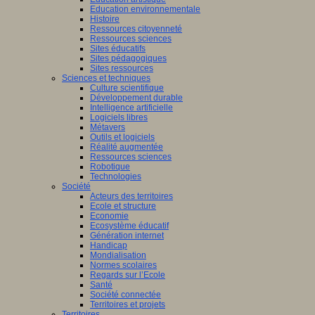
Education environnementale
Histoire
Ressources citoyenneté
Ressources sciences
Sites éducatifs
Sites pédagogiques
Sites ressources
Sciences et techniques
Culture scientifique
Développement durable
Intelligence artificielle
Logiciels libres
Métavers
Outils et logiciels
Réalité augmentée
Ressources sciences
Robotique
Technologies
Société
Acteurs des territoires
Ecole et structure
Economie
Ecosystème éducatif
Génération internet
Handicap
Mondialisation
Normes scolaires
Regards sur l’Ecole
Santé
Société connectée
Territoires et projets
Territoires