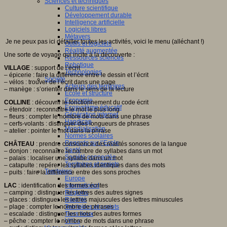
Sciences et techniques
Culture scientifique
Développement durable
Intelligence artificielle
Logiciels libres
Métavers
Je ne peux pas ici détailler toutes les activités, voici le menu (alléchant !)
Outils et logiciels
Réalité augmentée
Une sorte de voyage qui incite à la découverte :
Ressources sciences
Robotique
VILLAGE
: support de l’écrit
Technologies
– épicerie : faire la différence entre le dessin et l’écrit
Société
– vélos : trouver de l’écrit dans une page
Acteurs des territoires
– manège : s’orienter dans le sens de la lecture
Ecole et structure
Economie
COLLINE
: découvrir le fonctionnement du code écrit
Ecosystème éducatif
– étendoir : reconnaître le mot le plus long
Génération internet
– fleurs : compter le nombre de mots dans une phrase
Handicap
– cerfs-volants : distinguer des longueurs de phrases
Mondialisation
– atelier : pointer le mot dans la phrase
Normes scolaires
Regards sur l’Ecole
CHÂTEAU
: prendre conscience des réalités sonores de la langue
Santé
– donjon : reconnaître le nombre de syllabes dans un mot
Société connectée
– palais : localiser une syllabe dans un mot
Territoires et projets
– catapulte : repérer les syllabes identiques dans des mots
Territoires
– puits : faire la différence entre des sons proches
Europe
LAC
: identification des formes écrites
International
– camping : distinguer les lettres des autres signes
Régions
– glaces : distinguer les lettres majuscules des lettres minuscules
Ruralité
– plage : compter le nombre de phrases
Territoires et projets
– escalade : distinguer les mots des autres formes
Tiers lieux
– pêche : compter le nombre de mots dans une phrase
Villes