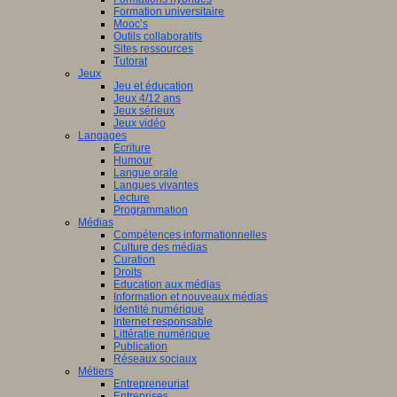
Formation universitaire
Mooc’s
Outils collaboratifs
Sites ressources
Tutorat
Jeux
Jeu et éducation
Jeux 4/12 ans
Jeux sérieux
Jeux vidéo
Langages
Ecriture
Humour
Langue orale
Langues vivantes
Lecture
Programmation
Médias
Compétences informationnelles
Culture des médias
Curation
Droits
Education aux médias
Information et nouveaux médias
Identité numérique
Internet responsable
Littératie numérique
Publication
Réseaux sociaux
Métiers
Entrepreneuriat
Entreprises