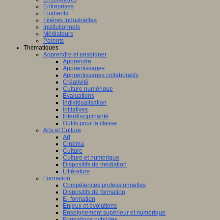
Entreprises
Etudiants
Filières industrielles
Institutionnels
Médiateurs
Parents
Thématiques
Apprendre et enseigner
Apprendre
Apprentissages
Apprentissages collaboratifs
Créativité
Culture numérique
Evaluations
Individualisation
Initiatives
Interdisciplinarité
Outils pour la classe
Arts et Culture
Art
Cinéma
Culture
Culture et numérique
Dispositifs de médiation
Littérature
Formation
Compétences professionnelles
Dispositifs de formation
E- formation
Enjeux et évolutions
Enseignement supérieur et numérique
Formations hybrides