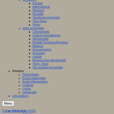
Europe
International
Régions
Ruralité
Territoires et projets
Tiers lieux
Villes
Vivre ensemble
Citoyenneté
Culture européenne
Démocratie
Egalité Hommes/Femmes
Ethique
Gouvernance
Inclusion
Laïcité
Ressources citoyenneté
Tiers - lieux
Vie scolaire et sociale
Niveaux
Périscolaire
Ecole maternelle
Ecole élémentaire
Collège
Lycée
Université
Les auteurs
Menu
S'abonner à ce flux RSS
S'informer