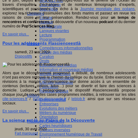
Le 8 juin, depuis chez vous, interrogez-vous sur le devenir de l’Océan au
Jeux 4/12 ans
travers d’enquêtes, d’échanges et de nombreux témoignages d’experts,
Jeux sérieux
scientifiques et passionnés. En écho à la
Journée mondiale des océans
,
Jeux vidéo
explorez les richesses dissimulées des fonds marins et passez en revue les
Langages
raisons de croire en leur préservation. Rendez-vous pour
un temps de
Ecriture
rencontres et conférences,
la découverte d’un nouveau
podcast
et du dernier
Humour
numéro de
Pop’Sciences Mag.
Langue orale
Langues vivantes
En savoir plus...
Lecture
Programmation
Pour les adolescents #lascienceestlà
Médias
Compétences informationnelles
samedi, 23 mai 2020
Culture des médias
Dispositifs
Curation
Droits
Education aux médias
Information et nouveaux médias
Alors que le déconfinement progressif a débuté, de nombreux adolescents
Identité numérique
n’ont pas encore retrouvé le chemin du collège ou du lycée. Entre exercices et
Internet responsable
révisions à la maison, Universcience leur donne accès à un ensemble de
Littératie numérique
contenus (lectures, vidéos, tutos…) pour se divertir et faire des sciences à
Publication
domicile. Ludique et pédagogique, le dispositif #lascienceestlà propose
Réseaux sociaux
chaque jour de nouvelles cases programmes inédites, à retrouver sur les sites
Métiers
cite-sciences.fr
/
palais-decouverte.fr
/
leblob.fr
ainsi que sur ses réseaux
Entrepreneuriat
sociaux.
Entreprises
Evolutions des métiers
En savoir plus...
Métiers du numérique
Orientation
La science est là au Palais de la Découverte
Pratiques numériques
Cartes heuristiques
jeudi, 30 avril 2020
Classes inversées
Fait marquant
Environnement Numérique de Travail