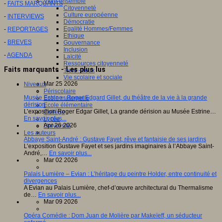
Vivre ensemble
-
FAITS MARQUANTS
Citoyenneté
Culture européenne
-
INTERVIEWS
Démocratie
Egalité Hommes/Femmes
-
REPORTAGES
Ethique
-
BREVES
Gouvernance
Inclusion
-
AGENDA
Laïcité
Ressources citoyenneté
Faits marquants - Les plus lus
Tiers - lieux
Vie scolaire et sociale
Mar 25 2026
Niveaux
Périscolaire
Musée Estrine : Roger Edgard Gillet, du théâtre de la vie à la grande
Ecole maternelle
dérision
Ecole élémentaire
L’exposition Roger Edgar Gillet, La grande dérision au Musée Estrine…
Collège
En savoir plus...
Lycée
Apr 26 2026
Université
Les auteurs
Abbaye Saint-André : Gustave Fayet, rêve et fantaisie de ses jardins
L’exposition Gustave Fayet et ses jardins imaginaires à l’Abbaye Saint-
André,…
En savoir plus...
Mar 02 2026
Palais Lumière – Evian : L’héritage du peintre Holder, entre continuité et
divergences
A Evian au Palais Lumière, chef-d’œuvre architectural du Thermalisme
de…
En savoir plus...
Mar 09 2026
Opéra Comédie : Dom Juan de Molière par Makeïeff, un séducteur