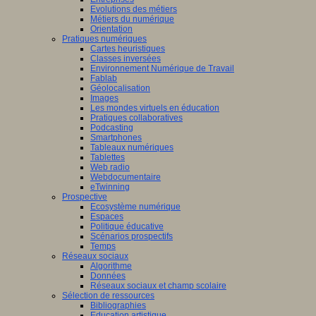
Evolutions des métiers
Métiers du numérique
Orientation
Pratiques numériques
Cartes heuristiques
Classes inversées
Environnement Numérique de Travail
Fablab
Géolocalisation
Images
Les mondes virtuels en éducation
Pratiques collaboratives
Podcasting
Smartphones
Tableaux numériques
Tablettes
Web radio
Webdocumentaire
eTwinning
Prospective
Ecosystème numérique
Espaces
Politique éducative
Scénarios prospectifs
Temps
Réseaux sociaux
Algorithme
Données
Réseaux sociaux et champ scolaire
Sélection de ressources
Bibliographies
Education artistique