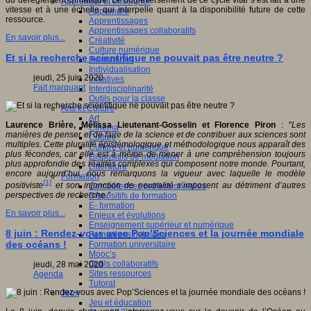
du dérèglement climatique. Le bouleversement de ce cycle vital s’est fait à une
Apprendre et enseigner
vitesse et à une échelle qui interpelle quant à la disponibilité future de cette
Apprendre
ressource.
Apprentissages
Apprentissages collaboratifs
En savoir plus...
Créativité
Culture numérique
Et si la recherche scientifique ne pouvait pas être neutre ?
Evaluations
Individualisation
jeudi, 25 juin 2020
Initiatives
Fait marquant
Interdisciplinarité
Outils pour la classe
Arts et Culture
Art
Laurence Brière, Mélissa Lieutenant-Gosselin et Florence Piron
: "
Les
Cinéma
manières de penser et de faire de la science et de contribuer aux sciences sont
Culture
multiples. Cette pluralité épistémologique et méthodologique nous apparaît des
Culture et numérique
plus fécondes, car elle est à même de mener à une compréhension toujours
Dispositifs de médiation
plus approfondie des réalités complexes qui composent notre monde. Pourtant,
Littérature
encore aujourd’hui, nous remarquons la vigueur avec laquelle le modèle
Formation
[1]
positiviste
et son injonction de neutralité s’imposent au détriment d’autres
Compétences professionnelles
perspectives de recherche
."
Dispositifs de formation
E- formation
En savoir plus...
Enjeux et évolutions
Enseignement supérieur et numérique
8 juin : Rendez-vous avec Pop’Sciences et la journée mondiale
Formations hybrides
des océans !
Formation universitaire
Mooc’s
Outils collaboratifs
jeudi, 28 mai 2020
Sites ressources
Agenda
Tutorat
Jeux
Jeu et éducation