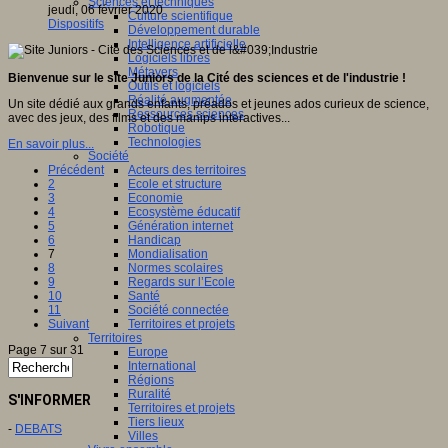
Sciences et techniques
jeudi, 06 février 2020
Culture scientifique
Dispositifs
Développement durable
Intelligence artificielle
Logiciels libres
Métavers
Bienvenue sur le site Juniors de la Cité des sciences et de l'industrie !
Outils et logiciels
Réalité augmentée
Un site dédié aux grands enfants, préados et jeunes ados curieux de science,
Ressources sciences
avec des jeux, des films et des manips interactives...
Robotique
Technologies
En savoir plus...
Société
Précédent
Acteurs des territoires
2
Ecole et structure
3
Economie
4
Ecosystème éducatif
5
Génération internet
6
Handicap
7
Mondialisation
8
Normes scolaires
9
Regards sur l’Ecole
10
Santé
11
Société connectée
Suivant
Territoires et projets
Territoires
Page 7 sur 31
Europe
International
Régions
Ruralité
S'INFORMER
Territoires et projets
Tiers lieux
-
DEBATS
Villes