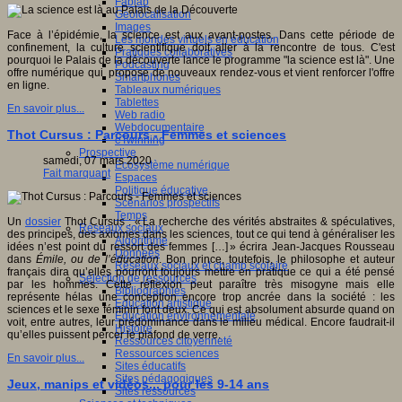
Fablab
Géolocalisation
Images
Face à l’épidémie, la science est aux avant-postes. Dans cette période de
Les mondes virtuels en éducation
confinement, la culture scientifique doit aller à la rencontre de tous. C'est
Pratiques collaboratives
pourquoi le Palais de la découverte lance le programme "la science est là". Une
Podcasting
offre numérique qui propose de nouveaux rendez-vous et vient renforcer l'offre
Smartphones
en ligne.
Tableaux numériques
Tablettes
En savoir plus...
Web radio
Webdocumentaire
Thot Cursus : Parcours - Femmes et sciences
eTwinning
Prospective
samedi, 07 mars 2020
Ecosystème numérique
Fait marquant
Espaces
Politique éducative
Scénarios prospectifs
Temps
Un
dossier
Thot Cursus : « La recherche des vérités abstraites & spéculatives,
Réseaux sociaux
des principes, des axiomes dans les sciences, tout ce qui tend à généraliser les
Algorithme
idées n’est point du ressort des femmes […] » écrira Jean-Jacques Rousseau
Données
dans
Émile, ou de l’éducation
. Bon prince, toutefois, le philosophe et auteur
Réseaux sociaux et champ scolaire
français dira qu’elles pourront toujours mettre en pratique ce qui a été pensé
Sélection de ressources
par les hommes. Cette réflexion peut paraître très misogyne mais elle
Bibliographies
représente hélas une conception encore trop ancrée dans la société : les
Education artistique
sciences et le sexe féminin font deux. Ce qui est absolument absurde quand on
Education environnementale
voit, entre autres, leur prédominance dans le milieu médical. Encore faudrait-il
Histoire
qu’elles puissent percer le plafond de verre.
Ressources citoyenneté
Ressources sciences
En savoir plus...
Sites éducatifs
Sites pédagogiques
Jeux, manips et vidéos... pour les 9-14 ans
Sites ressources