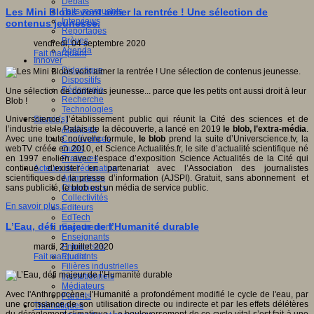
Débats
Faits marquants
Les Mini Blobs vont aimer la rentrée ! Une sélection de
Interviews
contenus jeunesse.
Reportages
Brèves
vendredi, 04 septembre 2020
Agenda
Fait marquant
Innover
Didactique
Dispositifs
Pédagogie
Une sélection de contenus jeunesse... parce que les petits ont aussi droit à leur
Recherche
Blob !
Technologies
Savoir(s)
Universcience, l’établissement public qui réunit la Cité des sciences et de
Analyses
l’industrie et le Palais de la découverte, a lancé en 2019
le blob, l’extra-média
.
Conférences
Avec une toute nouvelle formule,
le blob
prend la suite d’Universcience.tv, la
Outils
webTV créée en 2010, et Science Actualités.fr, le site d’actualité scientifique né
Pratiques
en 1997 en lien avec l’espace d’exposition Science Actualités de la Cité qui
Acteurs de l'éducation
continue d’exister en partenariat avec l’Association des journalistes
Animateurs
scientifiques de la presse d’information (AJSPI). Gratuit, sans abonnement et
Chercheurs
sans publicité, le blob est un média de service public.
Collectivités
En savoir plus...
Editeurs
EdTech
L’Eau, défi majeur de l’Humanité durable
Encadrement
Enseignants
Entreprises
mardi, 21 juillet 2020
Etudiants
Fait marquant
Filières industrielles
Institutionnels
Médiateurs
Avec l'Anthropocène, l'Humanité a profondément modifié le cycle de l'eau, par
Parents
une croissance de son utilisation directe ou indirecte et par les effets délétères
Thématiques