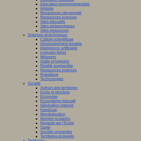
Education environnementale
Histoire
Ressources citoyenneté
Ressources sciences
Sites éducatifs
Sites pédagogiques
Sites ressources
Sciences et techniques
Culture scientifique
Développement durable
Intelligence artificielle
Logiciels libres
Métavers
Outils et logiciels
Réalité augmentée
Ressources sciences
Robotique
Technologies
Société
Acteurs des territoires
Ecole et structure
Economie
Ecosystème éducatif
Génération internet
Handicap
Mondialisation
Normes scolaires
Regards sur l’Ecole
Santé
Société connectée
Territoires et projets
Territoires