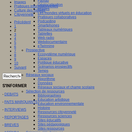
Fablab
Images
Géolocalisation
Pratiques informationnelles
Images
Culture des médias
Les mondes virtuels en éducation
Citoyenneté
Pratiques collaboratives
Podcasting
Précédent
Smartphones
1
Tableaux numériques
2
Tablettes
3
Web radio
4
Webdocumentaire
5
eTwinning
6
Prospective
7
Ecosystème numérique
8
Espaces
9
Politique éducative
10
Scénarios prospectifs
Suivant
Temps
Réseaux sociaux
Algorithme
Données
S'INFORMER
Réseaux sociaux et champ scolaire
Sélection de ressources
-
DEBATS
Bibliographies
Education artistique
-
FAITS MARQUANTS
Education environnementale
Histoire
-
INTERVIEWS
Ressources citoyenneté
Ressources sciences
-
REPORTAGES
Sites éducatifs
Sites pédagogiques
-
BREVES
Sites ressources