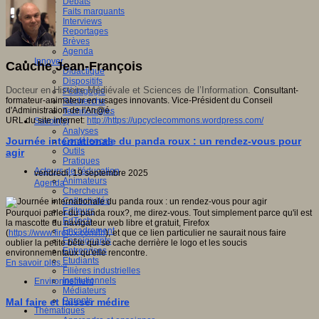
Débats
Faits marquants
Interviews
Reportages
Brèves
Agenda
Innover
Cauche Jean-François
Didactique
Dispositifs
Docteur en Histoire Médiévale et Sciences de l’Information.
Consultant-
Pédagogie
formateur-animateur en usages innovants. Vice-Président du Conseil
Recherche
d'Administration de l'An@é.
Technologies
URL du site internet:
http://https://upcyclecommons.wordpress.com/
Savoir(s)
Analyses
Journée internationale du panda roux : un rendez-vous pour
Conférences
Outils
agir
Pratiques
Acteurs de l'éducation
vendredi, 19 septembre 2025
Animateurs
Agenda
Chercheurs
Collectivités
Editeurs
Pourquoi parler du panda roux?, me direz-vous. Tout simplement parce qu'il est
EdTech
la mascotte du navigateur web libre et gratuit, Firefox
Encadrement
(
https://www.firefox.com/fr/
), et que ce lien particulier ne saurait nous faire
Enseignants
oublier la petite bête qui se cache derrière le logo et les soucis
Entreprises
environnementaux qu'elle rencontre.
Etudiants
En savoir plus...
Filières industrielles
Institutionnels
Environnement
Médiateurs
Parents
Mal faire et laisser médire
Thématiques