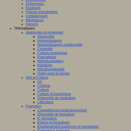
Entreprises
Etudiants
Filières industrielles
Institutionnels
Médiateurs
Parents
Thématiques
Apprendre et enseigner
Apprendre
Apprentissages
Apprentissages collaboratifs
Créativité
Culture numérique
Evaluations
Individualisation
Initiatives
Interdisciplinarité
Outils pour la classe
Arts et Culture
Art
Cinéma
Culture
Culture et numérique
Dispositifs de médiation
Littérature
Formation
Compétences professionnelles
Dispositifs de formation
E- formation
Enjeux et évolutions
Enseignement supérieur et numérique
Formations hybrides