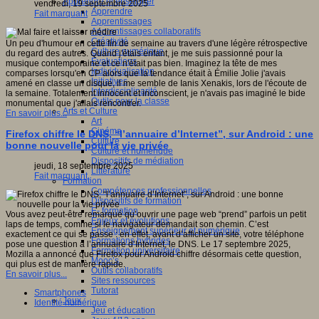
Apprendre et enseigner
vendredi, 19 septembre 2025
Apprendre
Fait marquant
Apprentissages
Apprentissages collaboratifs
Créativité
Un peu d'humour en cette fin de semaine au travers d'une légère rétrospective
Culture numérique
du regard des autres. Quand j'étais enfant, je me suis passionné pour la
Evaluations
musique contemporaine et ce n'était pas bien. Imaginez la tête de mes
Individualisation
comparses lorsqu'en CP alors que la tendance était à Émilie Jolie j'avais
Initiatives
amené en classe un disque, il me semble de Ianis Xenakis, lors de l'écoute de
Interdisciplinarité
la semaine. Totalement innocent et inconscient, je n'avais pas imaginé le bide
Outils pour la classe
monumental que j'allais rencontrer.
Arts et Culture
En savoir plus...
Art
Cinéma
Firefox chiffre le DNS, “l’annuaire d’Internet”, sur Android : une
Culture
bonne nouvelle pour la vie privée
Culture et numérique
Dispositifs de médiation
jeudi, 18 septembre 2025
Littérature
Fait marquant
Formation
Compétences professionnelles
Dispositifs de formation
E- formation
Vous avez peut-être remarqué qu’ouvrir une page web “prend” parfois un petit
Enjeux et évolutions
laps de temps, comme si le navigateur demandait son chemin. C’est
Enseignement supérieur et numérique
exactement ce qui se passe : en effet, avant d’afficher un site, votre téléphone
Formations hybrides
pose une question à l’annuaire d’Internet, le DNS. Le 17 septembre 2025,
Formation universitaire
Mozilla a annoncé que Firefox pour Android chiffre désormais cette question,
Mooc’s
qui plus est de manière rapide.
Outils collaboratifs
En savoir plus...
Sites ressources
Tutorat
Smartphones
Jeux
Identité numérique
Jeu et éducation