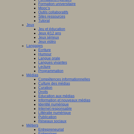
Formation universitaire
Mooc’s
Outils collaboratifs
Sites ressources
Tutorat
Jeux
Jeu et éducation
Jeux 4/12 ans
Jeux sérieux
Jeux vidéo
Langages
Ecriture
Humour
Langue orale
Langues vivantes
Lecture
Programmation
Médias
Compétences informationnelles
Culture des médias
Curation
Droits
Education aux médias
Information et nouveaux médias
Identité numérique
Internet responsable
Littératie numérique
Publication
Réseaux sociaux
Métiers
Entrepreneuriat
Entreprises