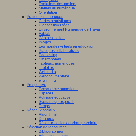
Evolutions des métiers
Métiers du numérique
Orientation
Pratiques numériques
Cartes heuristiques
Classes inversées
Environnement Numérique de Travail
Fablab
Géolocalisation
Images
Les mondes virtuels en éducation
Pratiques collaboratives
Podcasting
Smartphones
Tableaux numériques
Tablettes
Web radio
Webdocumentaire
eTwinning
Prospective
Ecosystème numérique
Espaces
Politique éducative
Scénarios prospectifs
Temps
Réseaux sociaux
Algorithme
Données
Réseaux sociaux et champ scolaire
Sélection de ressources
Bibliographies
Education artistique