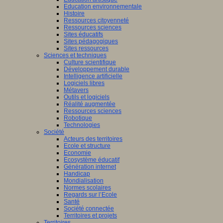
Education environnementale
Histoire
Ressources citoyenneté
Ressources sciences
Sites éducatifs
Sites pédagogiques
Sites ressources
Sciences et techniques
Culture scientifique
Développement durable
Intelligence artificielle
Logiciels libres
Métavers
Outils et logiciels
Réalité augmentée
Ressources sciences
Robotique
Technologies
Société
Acteurs des territoires
Ecole et structure
Economie
Ecosystème éducatif
Génération internet
Handicap
Mondialisation
Normes scolaires
Regards sur l’Ecole
Santé
Société connectée
Territoires et projets
Territoires