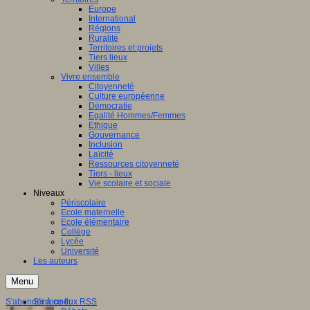
Europe
International
Régions
Ruralité
Territoires et projets
Tiers lieux
Villes
Vivre ensemble
Citoyenneté
Culture européenne
Démocratie
Egalité Hommes/Femmes
Ethique
Gouvernance
Inclusion
Laïcité
Ressources citoyenneté
Tiers - lieux
Vie scolaire et sociale
Niveaux
Périscolaire
Ecole maternelle
Ecole élémentaire
Collège
Lycée
Université
Les auteurs
Menu
S'abonner à ce flux RSS
S'informer