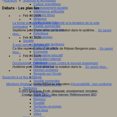
Sciences et techniques
-
AGENDA
Culture scientifique
Développement durable
Débats - Les plus lus
Intelligence artificielle
Logiciels libres
Feb 18 2026
Métavers
Outils et logiciels
La forme scolaire française, l’autorité et la tentation de la note
Réalité augmentée
sommative
Ressources sciences
Septième post d’une série sur la notation dans le système…
En savoir
Robotique
plus...
Technologies
Feb 10 2026
Société
Acteurs des territoires
À quoi servent les vieux ?
Ecole et structure
Ce titre reprend celui d’un article de Réjean Bergeron paru…
En savoir
Economie
plus...
Ecosystème éducatif
Feb 24 2026
Génération internet
Handicap
Docimologie : l’attaque frontale contre le pouvoir enseignant
Mondialisation
Huitième post – Une série sur la notation dans le…
En savoir plus...
Normes scolaires
Regards sur l’Ecole
Santé
Souscrire à ce flux RSS
Société connectée
Mentions légales
| contact[@]anae.education |
Accessibilité : non conforme
Territoires et projets
Territoires
© 2023 Educavox, Ecole, pédagogie, enseignement, formation
Europe
Creation Sylvie CECI - Sites Internet / Référencement SEO
International
Régions
Ruralité
Territoires et projets
Tiers lieux
Villes