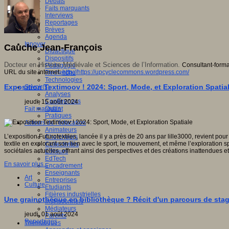
Débats
Faits marquants
Interviews
Reportages
Brèves
Agenda
Innover
Cauche Jean-François
Didactique
Dispositifs
Docteur en Histoire Médiévale et Sciences de l’Information.
Consultant-forma
Pédagogie
URL du site internet:
http://https://upcyclecommons.wordpress.com/
Recherche
Technologies
Exposition Textimoov ! 2024: Sport, Mode, et Exploration Spatia
Savoir(s)
Analyses
Conférences
jeudi, 15 août 2024
Outils
Fait marquant
Pratiques
Acteurs de l'éducation
Animateurs
L’exposition Futurotextiles, lancée il y a près de 20 ans par lille3000, revient 
Chercheurs
textile en explorant son lien avec le sport, le mouvement, et même l’exploration 
Collectivités
sociétales actuelles, offrant ainsi des perspectives et des créations inattendues et
Editeurs
EdTech
En savoir plus...
Encadrement
Enseignants
Art
Entreprises
Culture
Etudiants
Filières industrielles
Une grainothèque en bibliothèque ? Récit d'un parcours de stag
Institutionnels
Médiateurs
jeudi, 01 août 2024
Parents
Reportages
Thématiques