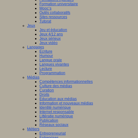
Formation universitaire
Mooc’s
Outils collaboratifs
Sites ressources
Tutorat
Jeux
Jeu et éducation
Jeux 4/12 ans
Jeux sérieux
Jeux vidéo
Langages
Ecriture
Humour
Langue orale
Langues vivantes
Lecture
Programmation
Médias
Compétences informationnelles
Culture des médias
Curation
Droits
Education aux médias
Information et nouveaux médias
Identité numérique
Internet responsable
Littératie numérique
Publication
Réseaux sociaux
Métiers
Entrepreneuriat
Entreprises