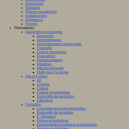
Entreprises
Etudiants
Filières industrielles
Institutionnels
Médiateurs
Parents
Thématiques
Apprendre et enseigner
Apprendre
Apprentissages
Apprentissages collaboratifs
Créativité
Culture numérique
Evaluations
Individualisation
Initiatives
Interdisciplinarité
Outils pour la classe
Arts et Culture
Art
Cinéma
Culture
Culture et numérique
Dispositifs de médiation
Littérature
Formation
Compétences professionnelles
Dispositifs de formation
E- formation
Enjeux et évolutions
Enseignement supérieur et numérique
Formations hybrides