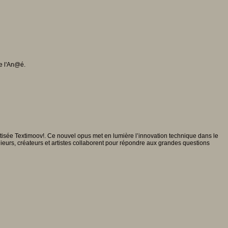
e l'An@é.
aptisée Textimoov!. Ce nouvel opus met en lumière l’innovation technique dans le
nieurs, créateurs et artistes collaborent pour répondre aux grandes questions