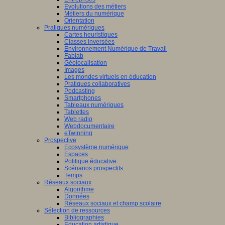
Evolutions des métiers
Métiers du numérique
Orientation
Pratiques numériques
Cartes heuristiques
Classes inversées
Environnement Numérique de Travail
Fablab
Géolocalisation
Images
Les mondes virtuels en éducation
Pratiques collaboratives
Podcasting
Smartphones
Tableaux numériques
Tablettes
Web radio
Webdocumentaire
eTwinning
Prospective
Ecosystème numérique
Espaces
Politique éducative
Scénarios prospectifs
Temps
Réseaux sociaux
Algorithme
Données
Réseaux sociaux et champ scolaire
Sélection de ressources
Bibliographies
Education artistique