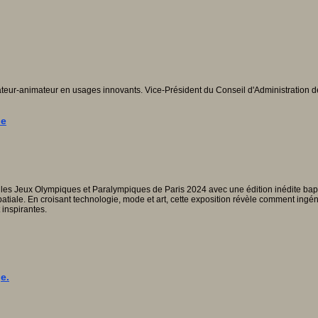
teur-animateur en usages innovants. Vice-Président du Conseil d'Administration d
le
pour les Jeux Olympiques et Paralympiques de Paris 2024 avec une édition inédite b
spatiale. En croisant technologie, mode et art, cette exposition révèle comment ingé
 inspirantes.
e.