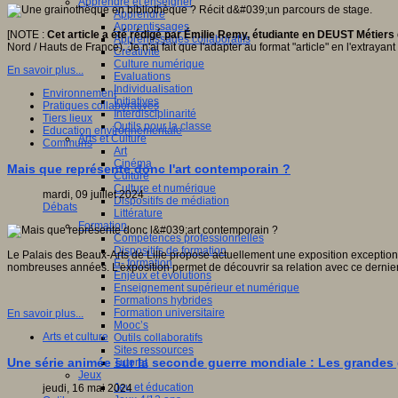
Apprendre et enseigner
Apprendre
Apprentissages
[NOTE :
Cet article a été rédigé par Émilie Remy, étudiante en DEUST Métiers
Apprentissages collaboratifs
Nord / Hauts de France). Je n'ai fait que l'adapter au format "article" en l'extray
Créativité
Culture numérique
En savoir plus...
Evaluations
Individualisation
Environnement
Initiatives
Pratiques collaboratives
Interdisciplinarité
Tiers lieux
Outils pour la classe
Education environnementale
Arts et Culture
Communs
Art
Cinéma
Mais que représente donc l'art contemporain ?
Culture
Culture et numérique
mardi, 09 juillet 2024
Dispositifs de médiation
Débats
Littérature
Formation
Compétences professionnelles
Dispositifs de formation
Le Palais des Beaux-Arts de Lille propose actuellement une exposition exceptionne
E- formation
nombreuses années. L'exposition permet de découvrir sa relation avec ce dernier e
Enjeux et évolutions
Enseignement supérieur et numérique
Formations hybrides
Formation universitaire
En savoir plus...
Mooc’s
Arts et culture
Outils collaboratifs
Sites ressources
Une série animée sur la seconde guerre mondiale : Les grande
Tutorat
Jeux
Jeu et éducation
jeudi, 16 mai 2024