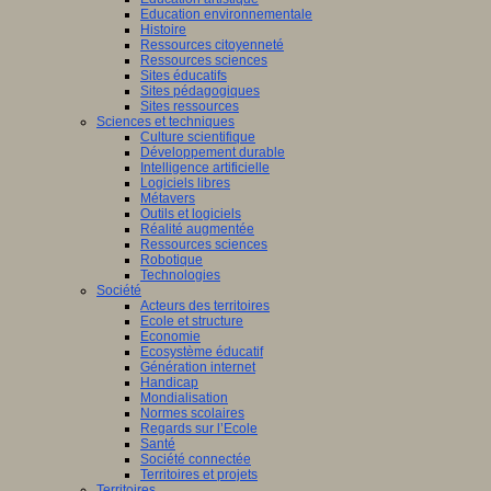
Education environnementale
Histoire
Ressources citoyenneté
Ressources sciences
Sites éducatifs
Sites pédagogiques
Sites ressources
Sciences et techniques
Culture scientifique
Développement durable
Intelligence artificielle
Logiciels libres
Métavers
Outils et logiciels
Réalité augmentée
Ressources sciences
Robotique
Technologies
Société
Acteurs des territoires
Ecole et structure
Economie
Ecosystème éducatif
Génération internet
Handicap
Mondialisation
Normes scolaires
Regards sur l’Ecole
Santé
Société connectée
Territoires et projets
Territoires