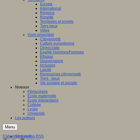
Europe
International
Régions
Ruralité
Territoires et projets
Tiers lieux
Villes
Vivre ensemble
Citoyenneté
Culture européenne
Démocratie
Egalité Hommes/Femmes
Ethique
Gouvernance
Inclusion
Laïcité
Ressources citoyenneté
Tiers - lieux
Vie scolaire et sociale
Niveaux
Périscolaire
Ecole maternelle
Ecole élémentaire
Collège
Lycée
Université
Les auteurs
Menu
S'abonner à ce flux RSS
S'informer