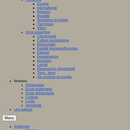
Europe
International
Régions
Ruralité
Territoires et projets
Tiers lieux
Villes
Vivre ensemble
Citoyenneté
Culture européenne
Démocratie
Egalité Hommes/Femmes
Ethique
Gouvernance
Inclusion
Laïcité
Ressources citoyenneté
Tiers - lieux
Vie scolaire et sociale
Niveaux
Périscolaire
Ecole maternelle
Ecole élémentaire
Collège
Lycée
Université
Les auteurs
Menu
S'informer