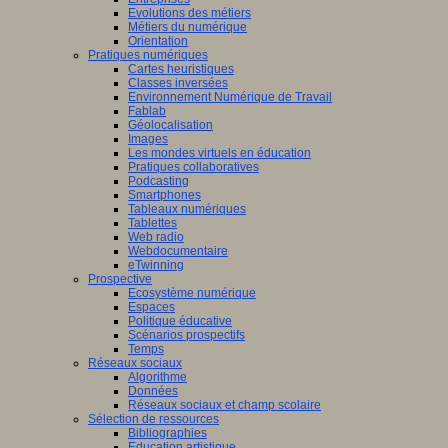
Evolutions des métiers
Métiers du numérique
Orientation
Pratiques numériques
Cartes heuristiques
Classes inversées
Environnement Numérique de Travail
Fablab
Géolocalisation
Images
Les mondes virtuels en éducation
Pratiques collaboratives
Podcasting
Smartphones
Tableaux numériques
Tablettes
Web radio
Webdocumentaire
eTwinning
Prospective
Ecosystème numérique
Espaces
Politique éducative
Scénarios prospectifs
Temps
Réseaux sociaux
Algorithme
Données
Réseaux sociaux et champ scolaire
Sélection de ressources
Bibliographies
Education artistique