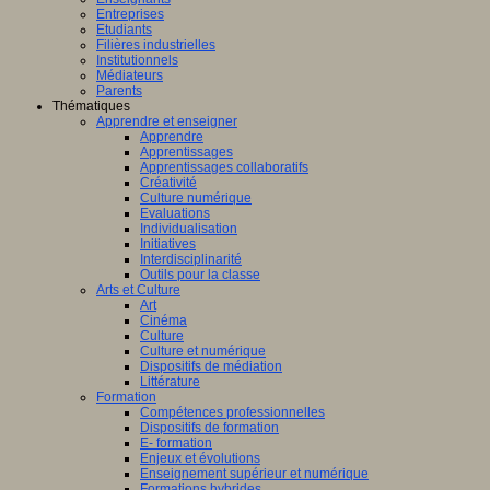
Entreprises
Etudiants
Filières industrielles
Institutionnels
Médiateurs
Parents
Thématiques
Apprendre et enseigner
Apprendre
Apprentissages
Apprentissages collaboratifs
Créativité
Culture numérique
Evaluations
Individualisation
Initiatives
Interdisciplinarité
Outils pour la classe
Arts et Culture
Art
Cinéma
Culture
Culture et numérique
Dispositifs de médiation
Littérature
Formation
Compétences professionnelles
Dispositifs de formation
E- formation
Enjeux et évolutions
Enseignement supérieur et numérique
Formations hybrides