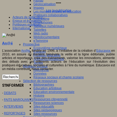
Fablab
****
Géolocalisation
Images
Lire la publication
Les mondes virtuels en éducation
Pratiques collaboratives
Acteurs de leducation
,
Podcasting
Enjeux et évolutions
,
Smartphones
Politiques publiques
,
Tableaux numériques
International
,
Tablettes
Web radio
Webdocumentaire
eTwinning
An@é
Prospective
Ecosystème numérique
L’association
An@é
, fondée en 1996, à l’initiative de la création d’
Educavox
en
Espaces
2010, en assure de manière bénévole la veille et la ligne éditoriale, publie
Politique éducative
articles et reportages, crée des événements, valorise les innovations, alimente
Scénarios prospectifs
des débats avec les différents acteurs de l’éducation sur l’évolution des
Temps
pratiques éducatives, sociales et culturelles à l’ère du numérique. Educavox est
Réseaux sociaux
un média contributif. Nous contacter.
Algorithme
Données
Réseaux sociaux et champ scolaire
Sélection de ressources
Bibliographies
S'INFORMER
Education artistique
Education environnementale
-
DEBATS
Histoire
Ressources citoyenneté
-
FAITS MARQUANTS
Ressources sciences
-
INTERVIEWS
Sites éducatifs
Sites pédagogiques
-
REPORTAGES
Sites ressources