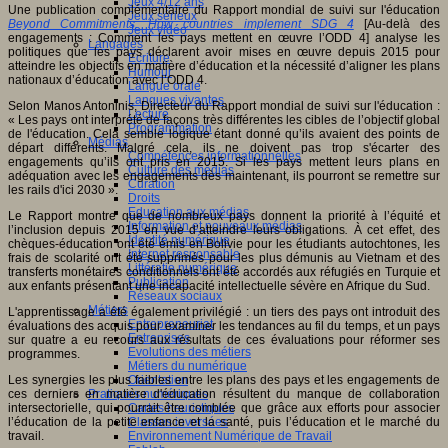
Jeux 4/12 ans
Une publication complémentaire du Rapport mondial de suivi sur l'éducation
Jeux sérieux
Beyond Commitments: How countries implement SDG 4
[Au-delà des
Jeux vidéo
engagements : Comment les pays mettent en œuvre l’ODD 4] analyse les
Langages
politiques que les pays déclarent avoir mises en œuvre depuis 2015 pour
Ecriture
atteindre les objectifs en matière d’éducation et la nécessité d’aligner les plans
Humour
nationaux d’éducation avec l’ODD 4.
Langue orale
Langues vivantes
Selon Manos Antoninis, Directeur du Rapport mondial de suivi sur l'éducation :
Lecture
« Les pays ont interprété de façons très différentes les cibles de l’objectif global
Programmation
de l'éducation. Cela semble logique étant donné qu’ils avaient des points de
Médias
départ différents. Malgré cela, ils ne doivent pas trop s'écarter des
Compétences informationnelles
engagements qu’ils ont pris en 2015. Si les pays mettent leurs plans en
Culture des médias
adéquation avec les engagements dès maintenant, ils pourront se remettre sur
Curation
les rails d'ici 2030 ».
Droits
Education aux médias
Le Rapport montre que de nombreux pays donnent la priorité à l’équité et
Information et nouveaux médias
l’inclusion depuis 2015 en vue d’atteindre leurs obligations
.
À cet effet, des
Identité numérique
chèques-éducation ont été émis en Bolivie pour les étudiants autochtones, les
Internet responsable
frais de scolarité ont été supprimés pour les plus démunis au Vietnam et des
Littératie numérique
transferts monétaires conditionnels ont été accordés aux réfugiés en Turquie et
Publication
aux enfants présentant une incapacité intellectuelle sévère en Afrique du Sud.
Réseaux sociaux
Métiers
L'apprentissage a été également privilégié : un tiers des pays ont introduit des
Entrepreneuriat
évaluations des acquis pour examiner les tendances au fil du temps, et un pays
Entreprises
sur quatre a eu recours aux résultats de ces évaluations pour réformer ses
Evolutions des métiers
programmes.
Métiers du numérique
Les synergies les plus faibles entre les plans des pays et les engagements de
Orientation
ces derniers en matière d'éducation résultent du manque de collaboration
Pratiques numériques
intersectorielle, qui pourrait être comblée que grâce aux efforts pour associer
Cartes heuristiques
l’éducation de la petite enfance et la santé, puis l’éducation et le marché du
Classes inversées
travail.
Environnement Numérique de Travail