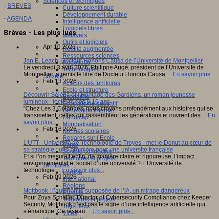
Sciences et techniques
-
BREVES
Culture scientifique
Développement durable
-
AGENDA
Intelligence artificielle
Logiciels libres
Brèves - Les plus lues
Métavers
Outils et logiciels
Apr 10 2026
Réalité augmentée
Ressources sciences
Jan E. Leach, Docteur Honoris Causa de l’Université de Montpellier
Robotique
Le vendredi 3 avril 2026, Philippe Augé, président de l’Université de
Technologies
Montpellier, a remis le titre de Docteur Honoris Causa…
En savoir plus...
Société
Feb 13 2026
Acteurs des territoires
Ecole et structure
Découvrir Séléna et l’Héritage des Gardiens, un roman jeunesse
Economie
lumineux - lecteurs dès 9-10 ans
Ecosystème éducatif
"Chez Les 3 Colonnes, nous croyons profondément aux histoires qui se
Génération internet
transmettent, celles qui rassemblent les générations et ouvrent des…
En
Handicap
savoir plus...
Mondialisation
Feb 16 2026
Normes scolaires
Regards sur l’Ecole
L’UTT - Université de Technologie de Troyes - met le Donut au cœur de
Santé
sa stratégie : une première pour une université française
Société connectée
Et si l’on mesurait enfin, de manière claire et rigoureuse, l’impact
Territoires et projets
environnemental et social d’une université ? L’Université de
Territoires
technologie…
En savoir plus...
Europe
Feb 09 2026
International
Régions
Moltbook : l’autonomie supposée de l’IA, un mirage dangereux
Ruralité
Pour Zoya Schaller, Director of Cybersecurity Compliance chez Keeper
Territoires et projets
Security, Moltbook n’est pas le signe d’une intelligence artificielle qui
Tiers lieux
s’émancipe. Ce réseau…
En savoir plus...
Villes