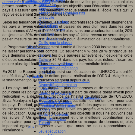
Apprendre et enseigner
bonne voie d’atteindre l’ODD
?
,
présente
de
nouvelles projections d’autant plus
Apprendre
préoccupantes si l’on considère que les objectifs pour l’éducation appellent les
Apprentissages
pays à s’assurer que non seulement chaque enfant aille à l’école, mais qu’il y
Apprentissages collaboratifs
reçoive également une éducation de qualité.
Créativité
Culture numérique
Selon les tendances actuelles, les taux d'apprentissage devraient stagner dans
Evaluations
les pays à revenu intermédiaire, et baisser de près d'un tiers dans les pays
Individualisation
francophones d’Afrique d'ici 2030. De plus, sans une accélération rapide, 20%
Initiatives
des jeunes et 30% des adultes dans les pays à faible revenu ne seront toujours
Interdisciplinarité
pas en mesure de lire d’ici la date fixée pour l’élimination de l’analphabétisme.
Outils pour la classe
Le Programme de développement durable à l’horizon 2030 insiste sur le fait de
Arts et Culture
ne laisser personne pour compte. Or, seulement 4 % des 20 % d’individus les
Art
plus démunis dans les pays les plus pauvres achèvent leur deuxième cycle
Cinéma
d’études secondaires, contre 36 % dans les pays les plus riches. L'écart est
Culture
encore plus significatif dans les pays à revenu intermédiaire inférieur.
Culture et numérique
Dispositifs de médiation
En 2015, le Rapport mondial de suivi sur l’éducation de l’UNESCO a identifié
Littérature
un déficit de 39 milliards de dollars pour la réalisation de l’ODD 4. Malgré cela,
Formation
le financement pour l’éducation stagnent depuis 2010.
Compétences professionnelles
Dispositifs de formation
« Les pays ont besoin de données plus nombreuses et de meilleure qualité
E- formation
pour cibler les politiques et tirer le meilleur parti de chaque dollar investi pour
Enjeux et évolutions
l'éducation », a déclaré la directrice de l'Institut de statistique de l'UNESCO,
Enseignement supérieur et numérique
Silvia Montoya. « Les données sont une nécessité - et non un luxe - pour tous
Formations hybrides
les pays. Pourtant, aujourd'hui, moins de la moitié des pays sont en mesure de
Formation universitaire
fournir les données nécessaires pour suivre les progrès vers l'objectif mondial
Mooc’s
de l'éducation. Quel est l'intérêt de fixer des objectifs si nous ne pouvons pas
Outils collaboratifs
les suivre ? Un meilleur financement et une meilleure coordination sont
Sites ressources
nécessaires pour soutenir les pays, combler ce manque de données et, plus
Tutorat
important encore, progresser avant que nous ne nous rapprochions de
Jeux
l'échéance ».
Jeu et éducation