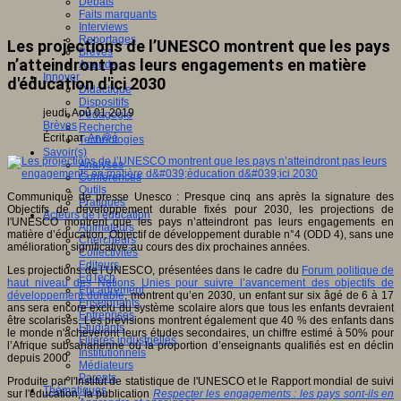
Débats
Faits marquants
Interviews
Reportages
Les projections de l’UNESCO montrent que les pays
Brèves
n’atteindront pas leurs engagements en matière
Agenda
Innover
d'éducation d'ici 2030
Didactique
Dispositifs
jeudi, Aoû 01 2019
Pédagogie
Brèves
Recherche
Écrit par
An@é
Technologies
Savoir(s)
Analyses
Conférences
Outils
Communiqué de presse Unesco : Presque cinq ans après la signature des
Pratiques
Objectifs de développement durable fixés pour 2030, les projections de
Acteurs de l'éducation
l'UNESCO montrent que les pays n’atteindront pas leurs engagements en
Animateurs
matière d’éducation, Objectif de développement durable n°4 (ODD 4), sans une
Chercheurs
amélioration significative au cours des dix prochaines années.
Collectivités
Editeurs
Les projections de l’UNESCO, présentées dans le cadre du
Forum politique de
EdTech
haut niveau des Nations Unies pour suivre l’avancement des objectifs de
Encadrement
développement durable
, montrent qu’en 2030, un enfant sur six âgé de 6 à 17
Enseignants
ans sera encore exclu du système scolaire alors que tous les enfants devraient
Entreprises
être scolarisés. Les prévisions montrent également que 40 % des enfants dans
Etudiants
le monde n'achèveront leurs études secondaires, un chiffre estimé à 50% pour
Filières industrielles
l’Afrique subsaharienne où la proportion d’enseignants qualifiés est en déclin
Institutionnels
depuis 2000.
Médiateurs
Parents
Produite par l'Institut de statistique de l'UNESCO et le Rapport mondial de suivi
Thématiques
sur l'éducation, la publication
Respecter les engagements : les pays sont-ils en