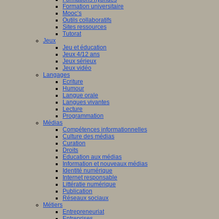
Formation universitaire
Mooc’s
Outils collaboratifs
Sites ressources
Tutorat
Jeux
Jeu et éducation
Jeux 4/12 ans
Jeux sérieux
Jeux vidéo
Langages
Ecriture
Humour
Langue orale
Langues vivantes
Lecture
Programmation
Médias
Compétences informationnelles
Culture des médias
Curation
Droits
Education aux médias
Information et nouveaux médias
Identité numérique
Internet responsable
Littératie numérique
Publication
Réseaux sociaux
Métiers
Entrepreneuriat
Entreprises