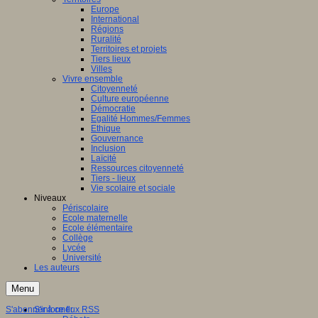
Europe
International
Régions
Ruralité
Territoires et projets
Tiers lieux
Villes
Vivre ensemble
Citoyenneté
Culture européenne
Démocratie
Egalité Hommes/Femmes
Ethique
Gouvernance
Inclusion
Laïcité
Ressources citoyenneté
Tiers - lieux
Vie scolaire et sociale
Niveaux
Périscolaire
Ecole maternelle
Ecole élémentaire
Collège
Lycée
Université
Les auteurs
Menu
S'abonner à ce flux RSS
S'informer