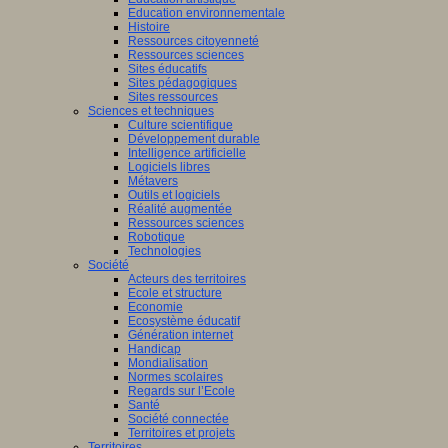
Education environnementale
Histoire
Ressources citoyenneté
Ressources sciences
Sites éducatifs
Sites pédagogiques
Sites ressources
Sciences et techniques
Culture scientifique
Développement durable
Intelligence artificielle
Logiciels libres
Métavers
Outils et logiciels
Réalité augmentée
Ressources sciences
Robotique
Technologies
Société
Acteurs des territoires
Ecole et structure
Economie
Ecosystème éducatif
Génération internet
Handicap
Mondialisation
Normes scolaires
Regards sur l’Ecole
Santé
Société connectée
Territoires et projets
Territoires