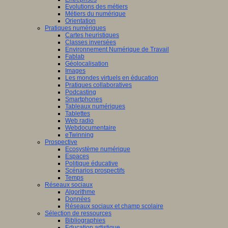
Evolutions des métiers
Métiers du numérique
Orientation
Pratiques numériques
Cartes heuristiques
Classes inversées
Environnement Numérique de Travail
Fablab
Géolocalisation
Images
Les mondes virtuels en éducation
Pratiques collaboratives
Podcasting
Smartphones
Tableaux numériques
Tablettes
Web radio
Webdocumentaire
eTwinning
Prospective
Ecosystème numérique
Espaces
Politique éducative
Scénarios prospectifs
Temps
Réseaux sociaux
Algorithme
Données
Réseaux sociaux et champ scolaire
Sélection de ressources
Bibliographies
Education artistique