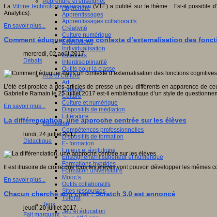
Apprendre et enseigner
La
Vitrine technologie-éducation
(VTÉ) a publié sur le thème : Est-il possible
Apprendre
Analytics).
Apprentissages
Apprentissages collaboratifs
En savoir plus...
Créativité
Culture numérique
Comment éduquer dans un contexte d’externalisation des fonct
Evaluations
Individualisation
mercredi, 02 août 2017
Initiatives
Débats
Interdisciplinarité
Outils pour la classe
Arts et Culture
Art
L’été est propice à des articles de presse un peu différents en apparence de ceu
Cinéma
Gabrielle Ramain le 25 juillet 2017 est-il emblématique d’un style de questionnement
Culture
Culture et numérique
En savoir plus...
Dispositifs de médiation
Littérature
La différenciation, une approche centrée sur les élèves
Formation
Compétences professionnelles
lundi, 24 juillet 2017
Dispositifs de formation
Didactique
E- formation
Enjeux et évolutions
Enseignement supérieur et numérique
Formations hybrides
Il est illusoire de croire que tous les élèves vont pouvoir développer les même
Formation universitaire
Mooc’s
En savoir plus...
Outils collaboratifs
Sites ressources
Chacun cherche son chat : Scratch 3.0 est annoncé
Tutorat
Jeux
jeudi, 20 juillet 2017
Jeu et éducation
Fait marquant