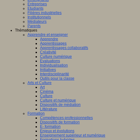
Entreprises
Etudiants
Filières industrielles
Institutionnels
Médiateurs
Parents
Thématiques
Apprendre et enseigner
Apprendre
Apprentissages
Apprentissages collaboratifs
Créativité
Culture numérique
Evaluations
Individualisation
Initiatives
Interdisciplinarité
Outils pour la classe
Arts et Culture
Art
Cinéma
Culture
Culture et numérique
Dispositifs de médiation
Littérature
Formation
Compétences professionnelles
Dispositifs de formation
E- formation
Enjeux et évolutions
Enseignement supérieur et numérique
Formations hybrides