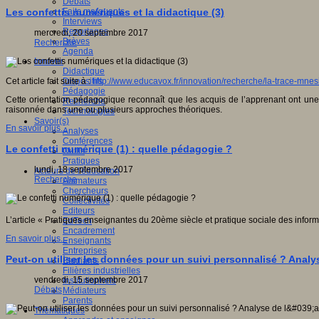
Débats
Faits marquants
Les confettis numériques et la didactique (3)
Interviews
Reportages
mercredi, 20 septembre 2017
Brèves
Recherche
Agenda
Innover
Didactique
Dispositifs
Cet article fait suite à :
http://www.educavox.fr/innovation/recherche/la-trace-mnes
Pédagogie
Cette orientation pédagogique reconnaît que les acquis de l’apprenant ont une va
Recherche
raisonnée dans une ou plusieurs approches théoriques.
Technologies
Savoir(s)
En savoir plus...
Analyses
Conférences
Le confetti numérique (1) : quelle pédagogie ?
Outils
Pratiques
lundi, 18 septembre 2017
Acteurs de l'éducation
Recherche
Animateurs
Chercheurs
Collectivités
Editeurs
L’article « Pratiques enseignantes du 20ème siècle et pratique sociale des infor
EdTech
Encadrement
En savoir plus...
Enseignants
Entreprises
Peut-on utiliser les données pour un suivi personnalisé ? Analy
Etudiants
Filières industrielles
vendredi, 15 septembre 2017
Institutionnels
Débats
Médiateurs
Parents
Thématiques