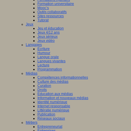
Formation universitaire
Mooc’s
Outils collaboratifs
Sites ressources
Tutorat
Jeux
Jeu et éducation
Jeux 4/12 ans
Jeux sérieux
Jeux vidéo
Langages
Ecriture
Humour
Langue orale
Langues vivantes
Lecture
Programmation
Médias
Compétences informationnelles
Culture des médias
Curation
Droits
Education aux médias
Information et nouveaux médias
Identité numérique
Internet responsable
Littératie numérique
Publication
Réseaux sociaux
Métiers
Entrepreneuriat
Entreprises