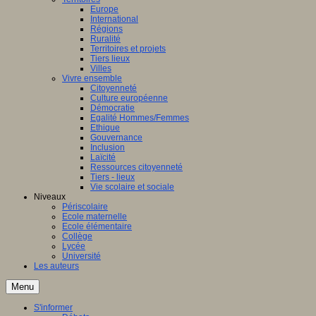
Europe
International
Régions
Ruralité
Territoires et projets
Tiers lieux
Villes
Vivre ensemble
Citoyenneté
Culture européenne
Démocratie
Egalité Hommes/Femmes
Ethique
Gouvernance
Inclusion
Laïcité
Ressources citoyenneté
Tiers - lieux
Vie scolaire et sociale
Niveaux
Périscolaire
Ecole maternelle
Ecole élémentaire
Collège
Lycée
Université
Les auteurs
Menu
S'informer