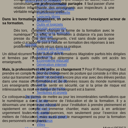
Sciences et techniques
construisant
une professionnalité partagée
. Il faut passer d'une
Culture scientifique
relation infantilisante des enseignants aux inspecteurs à une
Développement durable
véritable relation professionnelle.
Intelligence artificielle
Logiciels libres
Dans les formations proposées, on peine à trouver l'enseignant acteur de
Métavers
sa formation.
Outils et logiciels
Réalité augmentée
Dès lors, comment changer la forme de la formation avec le
Ressources sciences
numérique? En effet, si la formation à distance n'a pas bonne
Robotique
presse du côté des enseignants, c’est sans doute parce que
Technologies
celle-ci n’apporte pas à l'adulte en formation des réponses à ses
Société
problèmes concrets vécus dans sa pratique.
Acteurs des territoires
Ecole et structure
Un débat récurrent existe autour des formations
Magistère
parfois très dirigées
Economie
et fermées par l'inspecteur qui détermine à quels outils ont accès les
Ecosystème éducatif
enseignants.
Génération internet
Handicap
Mais, la profession est elle prête au changement ?
Pour P. Roumagnac, il faut
Mondialisation
prendre en compte la peur du changement de posture qui consiste à n’être plus
Normes scolaires
celui qui transmet le savoir : et ceci est encore plus vrai avec des élèves perdus
Regards sur l’Ecole
dans une masse d'informations et de données issues du monde numérique.
Santé
Les enseignants doivent se sentir en sécurité, car si la prise de risque est
Société connectée
intéressante, la mise en danger de l’enseignant est à bannir.
Territoires et projets
Territoires
Ce colloque aura permis de mettre au jour les innombrables ramifications que
Europe
le numérique a dans le domaine de l’éducation et de la formation. Il y a
International
désormais une impérieuse nécessité pour l’institution à prendre pleinement et
Régions
rapidement en compte cet immense chantier, mais aussi à en anticiper
Ruralité
urgemment toutes les conséquences, non seulement pour l’exercice des
Territoires et projets
métiers de l’éducation, mais aussi pour le management ou pour la formation
Tiers lieux
des personnels enseignants.
Villes