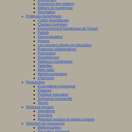
Evolutions des métiers
Métiers du numérique
Orientation
Pratiques numériques
Cartes heuristiques
Classes inversées
Environnement Numérique de Travail
Fablab
Géolocalisation
Images
Les mondes virtuels en éducation
Pratiques collaboratives
Podcasting
Smartphones
Tableaux numériques
Tablettes
Web radio
Webdocumentaire
eTwinning
Prospective
Ecosystème numérique
Espaces
Politique éducative
Scénarios prospectifs
Temps
Réseaux sociaux
Algorithme
Données
Réseaux sociaux et champ scolaire
Sélection de ressources
Bibliographies
Education artistique