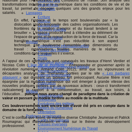
Nationale pour l’Amélioration des Conditions de Travail. Son analyse des
Jeux 4/12 ans
transformations induites par le numérique dans les conditions de vie et de
Jeux sérieux
travail, lui permet de dégager quelques uns des grands enjeux pour les
Jeux vidéo
salariés.
Langages
Ecriture
En effet, l’espace et le temps sont bouleversés par « la
Humour
dislocation spatio-temporelle des cadres organisationnels. Les
Langue orale
frontières de la relation d’emploi et du travail tendent à se
Langues vivantes
brouiller ». L'espace productif tend à s'étendre au détriment de
Lecture
l'espace de repos et de reproduction de la force de travail. Car la
Programmation
transition numérique n’est pas réductible à son aspect
Médias
technique. Elle bouleverse l’ensemble des dimensions du
Compétences informationnelles
travail : organisations, finalités, manières de le réaliser,
Culture des médias
conditions dans lesquelles il s’exerce.
Curation
Droits
A l’appui de ces affirmations sont convoqués les travaux d’Henri Verdier et
Education aux médias
Nicolas Colin (
L’âge de la multitude
: Entreprendre et gouverner après la
Information et nouveaux médias
révolution numérique
, Armand Colin 2012), ainsi que les vigoureuses et
Identité numérique
décapantes analyses de TheFamily portées par le site
« Les barbares
Internet responsable
attaquent »
qui dressent un tableau fort préoccupant. Aucune filière n’est
Littératie numérique
épargnée par la mutation numérique qui voit émerger à grande vitesse des
Publication
nouvelles pratiques portées par de nouveaux acteurs : ceux-ci transforment
Réseaux sociaux
radicalement le rapport à la consommation, au travail, aux loisirs, à
Métiers
l’éducation…
puisque nous avons changé de paradigme dans la création de
Entrepreneuriat
valeur en passant du modèle fordiste au modèle de la multitude
.
Entreprises
Evolutions des métiers
Ces bouleversements sont encore loin d’avoir été pris en compte dans le
Métiers du numérique
domaine de la formation.
Orientation
Pratiques numériques
C’est le constat que feront, de manière diverse Christophe Jeunesse et Patrick
Cartes heuristiques
Roumagnac qui intervenaient en duo sur le thème du développement
Classes inversées
professionnel.
Environnement Numérique de Travail