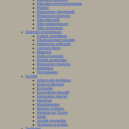
Education environnementale
Histoire
Ressources citoyenneté
Ressources sciences
Sites éducatifs
Sites pédagogiques
Sites ressources
Sciences et techniques
Culture scientifique
Développement durable
Intelligence artificielle
Logiciels libres
Métavers
Outils et logiciels
Réalité augmentée
Ressources sciences
Robotique
Technologies
Société
Acteurs des territoires
Ecole et structure
Economie
Ecosystème éducatif
Génération internet
Handicap
Mondialisation
Normes scolaires
Regards sur l’Ecole
Santé
Société connectée
Territoires et projets
Territoires