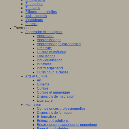
Entreprises
Etudiants
Filières industrielles
Institutionnels
Médiateurs
Parents
Thématiques
Apprendre et enseigner
Apprendre
Apprentissages
Apprentissages collaboratifs
Créativité
Culture numérique
Evaluations
Individualisation
Initiatives
Interdisciplinarité
Outils pour la classe
Arts et Culture
Art
Cinéma
Culture
Culture et numérique
Dispositifs de médiation
Littérature
Formation
Compétences professionnelles
Dispositifs de formation
E- formation
Enjeux et évolutions
Enseignement supérieur et numérique
Formations hybrides