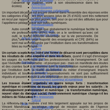
Apprendre et enseigner
l’absence de matériel, voire à son obsolescence dans les
Apprendre
écoles).
Apprentissages
Apprentissages collaboratifs
Un important décalage est encore observé dans l’ensemble des réponses entre
Créativité
les catégories d’âge : les plus anciens (plus de 25 d’AGS) sont très nettement
Culture numérique
en recul par rapport aux plus jeunes, tant pour ce qui est des attitudes que pour
Evaluations
l’appétence pédagogique aux outils numériques.
Individualisation
Initiatives
Autre constat : on juge que globalement le numérique facilite la
Interdisciplinarité
vie professionnelle (85%), mais on a le sentiment qu’avec cet
Outils pour la classe
outil, le travail déborde davantage sur la vie personnelle. De
Arts et Culture
plus, une très large majorité des enseignants et CPE (84%) se
Art
sent mal accompagnée par l’institution dans ces transformations
Cinéma
liées au numérique.
Culture
Culture et numérique
Un certain scepticisme, voire une forme de désarroi sont perceptibles dans
Dispositifs de médiation
les résultats de cette enquête et dans les débats
, quand il s’agit d'envisager
Littérature
les usages du numérique par les professionnels de l’enseignement. On sait
Formation
que l’évolution est inéluctable - et pourquoi pas - mais on manifeste des doutes
Compétences professionnelles
et des craintes face à la manière dont la transformation numérique est gérée
Dispositifs de formation
par l’institution dans la réalité quotidienne du métier d’enseignant. Impacts
E- formation
individuels et bouleversements organisationnels ne sont pas suffisamment
Enjeux et évolutions
régulés et peuvent aboutir à une détérioration des conditions de travail.
Enseignement supérieur et numérique
Formations hybrides
Les travaux étaient organisés en quatre temps forts : transformation
Formation universitaire
numérique et conditions de travail, les grands enjeux pour les salariés ; le
Mooc’s
développement professionnel et numérique ; la transformation numérique,
Outils collaboratifs
nouvel objet du dialogue social; l’environnement numérique change-t-il les
Sites ressources
métiers de l’éducation ?
Tutorat
La réflexion de la matinée s’est très largement appuyée sur les propos de
Jeux
Vincent Mandinaud, sociologue, chargé de mission auprès de l’Agence
Jeu et éducation