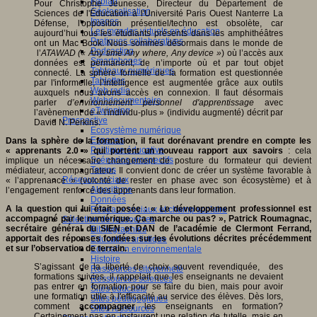
Fablab
Pour Christophe Jeunesse, Directeur du Département de
Géolocalisation
Sciences de l'Éducation à l'Université Paris Ouest Nanterre La
Images
Défense, l'opposition présentiel/techno est obsolète, car
Les mondes virtuels en éducation
aujourd’hui tous les étudiants présents dans les amphithéâtres
Pratiques collaboratives
ont un Mac Book. Nous sommes désormais dans le monde de
Podcasting
l’
ATAWAD
(« Any time Any where, Any device »
) où l’accès aux
Smartphones
données est permanent, de n’importe où et par tout objet
Tableaux numériques
connecté. La sphère formelle de la formation est questionnée
Tablettes
par l'informelle, l’intelligence est augmentée grâce aux outils
Web radio
auxquels nous avons accès en connexion. Il faut désormais
Webdocumentaire
parler
d’environnement personnel d'apprentissage
avec
eTwinning
l’avènement de « l'individu-plus » (individu augmenté) décrit par
Prospective
David N. Perkins.
Ecosystème numérique
Espaces
Dans la sphère de la formation, il faut dorénavant prendre en compte les
Politique éducative
« apprenants 2.0 » qui portent un nouveau rapport aux savoirs
: cela
Scénarios prospectifs
implique un nécessaire changement de posture du formateur qui devient
Temps
médiateur, accompagnateur. Il convient donc de créer un système favorable à
Réseaux sociaux
« l’apprenance » (volonté de rester en phase avec son écosystème) et à
Algorithme
l’engagement renforcé des apprenants dans leur formation.
Données
A la question qui lui était posée : « Le développement professionnel est
Réseaux sociaux et champ scolaire
accompagné par le numérique. Ça marche ou pas? », Patrick Roumagnac,
Sélection de ressources
secrétaire général du SIEN et DAN de l’académie de Clermont Ferrand,
Bibliographies
apportait des réponses fondées sur les évolutions décrites précédemment
Education artistique
et sur l’observation de terrain.
Education environnementale
Histoire
S’agissant de la liberté de choix souvent revendiquée, des
Ressources citoyenneté
formations suivies, il rappelait que les enseignants ne devaient
Ressources sciences
pas entrer en formation pour se faire du bien, mais pour avoir
Sites éducatifs
une formation utile à l'efficacité au service des élèves. Dès lors,
Sites pédagogiques
comment
accompagner
les enseignants en formation?
Sites ressources
Certainement pas en instaurent une relation de tutelle, mais en