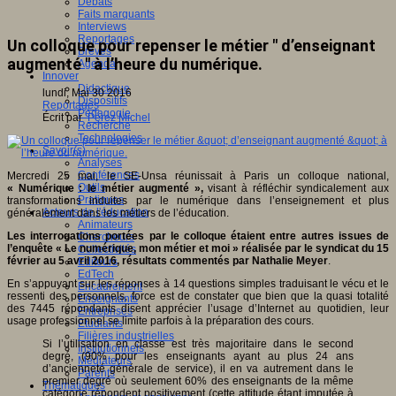
Débats
Faits marquants
Interviews
Reportages
Un colloque pour repenser le métier " d’enseignant
Brèves
augmenté " à l’heure du numérique.
Agenda
Innover
Didactique
lundi, Mai 30 2016
Dispositifs
Reportages
Pédagogie
Écrit par
Pérez Michel
Recherche
Technologies
Savoir(s)
Analyses
Conférences
Mercredi 25 mai, le SE-Unsa réunissait à Paris un colloque national,
Outils
« Numérique : le métier augmenté »,
visant à réfléchir syndicalement aux
Pratiques
transformations induites par le numérique dans l’enseignement et plus
Acteurs de l'éducation
généralement dans les métiers de l’éducation.
Animateurs
Les interrogations portées par le colloque étaient entre autres issues de
Chercheurs
l’enquête « Le numérique, mon métier et moi » réalisée par le syndicat du 15
Collectivités
février au 5 avril 2016, résultats commentés par Nathalie Meyer
.
Editeurs
EdTech
En s’appuyant sur les réponses à 14 questions simples traduisant le vécu et le
Encadrement
ressenti des personnels, force est de constater que bien que la quasi totalité
Enseignants
des 7445 répondants disent apprécier l’usage d’Internet au quotidien, leur
Entreprises
usage professionnel se limite parfois à la préparation des cours.
Etudiants
Filières industrielles
Si l’utilisation en classe est très majoritaire dans le second
Institutionnels
degré, (90% pour les enseignants ayant au plus 24 ans
Médiateurs
d’ancienneté générale de service), il en va autrement dans le
Parents
premier degré où seulement 60% des enseignants de la même
Thématiques
catégorie répondent positivement (cette attitude étant imputée à