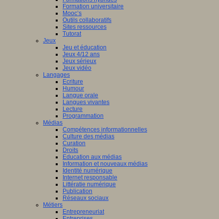
Formation universitaire
Mooc’s
Outils collaboratifs
Sites ressources
Tutorat
Jeux
Jeu et éducation
Jeux 4/12 ans
Jeux sérieux
Jeux vidéo
Langages
Ecriture
Humour
Langue orale
Langues vivantes
Lecture
Programmation
Médias
Compétences informationnelles
Culture des médias
Curation
Droits
Education aux médias
Information et nouveaux médias
Identité numérique
Internet responsable
Littératie numérique
Publication
Réseaux sociaux
Métiers
Entrepreneuriat
Entreprises