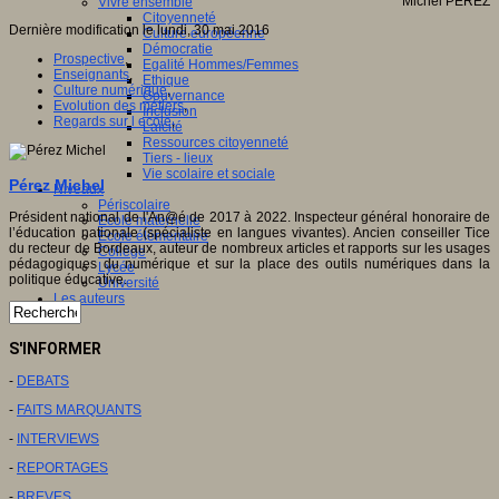
Michel PEREZ
Vivre ensemble
Citoyenneté
Dernière modification le lundi, 30 mai 2016
Culture européenne
Démocratie
Prospective
,
Egalité Hommes/Femmes
Enseignants
,
Ethique
Culture numérique
,
Gouvernance
Evolution des métiers
,
Inclusion
Regards sur l ecole
,
Laïcité
Ressources citoyenneté
Tiers - lieux
Vie scolaire et sociale
Pérez Michel
Niveaux
Périscolaire
Président national de l'An@é de 2017 à 2022. Inspecteur général honoraire de
Ecole maternelle
l’éducation nationale (spécialiste en langues vivantes). Ancien conseiller Tice
Ecole élémentaire
du recteur de Bordeaux, auteur de nombreux articles et rapports sur les usages
Collège
pédagogiques du numérique et sur la place des outils numériques dans la
Lycée
politique éducative.
Université
Les auteurs
S'INFORMER
-
DEBATS
-
FAITS MARQUANTS
-
INTERVIEWS
-
REPORTAGES
-
BREVES