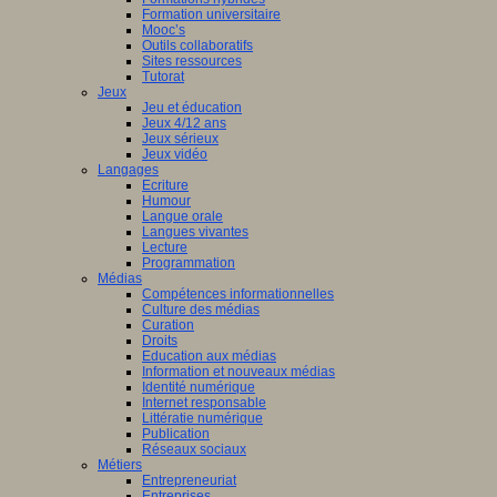
Formation universitaire
Mooc’s
Outils collaboratifs
Sites ressources
Tutorat
Jeux
Jeu et éducation
Jeux 4/12 ans
Jeux sérieux
Jeux vidéo
Langages
Ecriture
Humour
Langue orale
Langues vivantes
Lecture
Programmation
Médias
Compétences informationnelles
Culture des médias
Curation
Droits
Education aux médias
Information et nouveaux médias
Identité numérique
Internet responsable
Littératie numérique
Publication
Réseaux sociaux
Métiers
Entrepreneuriat
Entreprises