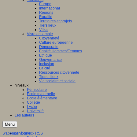
Europe
International
Régions
Ruralité
Territoires et projets
Tiers lieux
Villes
Vivre ensemble
Citoyenneté
Culture européenne
Démocratie
Egalité Hommes/Femmes
Ethique
Gouvernance
Inclusion
Laïcité
Ressources citoyenneté
Tiers - lieux
Vie scolaire et sociale
Niveaux
Périscolaire
Ecole maternelle
Ecole élémentaire
Collège
Lycée
Université
Les auteurs
Menu
S'abonner à ce flux RSS
S'informer