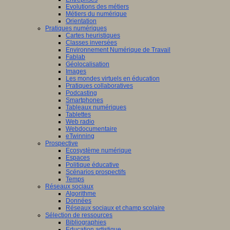
Evolutions des métiers
Métiers du numérique
Orientation
Pratiques numériques
Cartes heuristiques
Classes inversées
Environnement Numérique de Travail
Fablab
Géolocalisation
Images
Les mondes virtuels en éducation
Pratiques collaboratives
Podcasting
Smartphones
Tableaux numériques
Tablettes
Web radio
Webdocumentaire
eTwinning
Prospective
Ecosystème numérique
Espaces
Politique éducative
Scénarios prospectifs
Temps
Réseaux sociaux
Algorithme
Données
Réseaux sociaux et champ scolaire
Sélection de ressources
Bibliographies
Education artistique