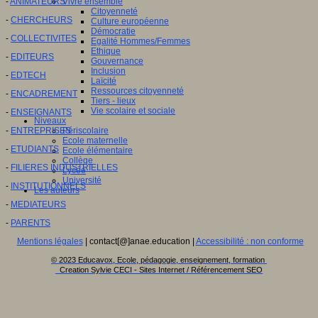
-
ANIMATEURS
Vivre ensemble
Citoyenneté
-
CHERCHEURS
Culture européenne
Démocratie
-
COLLECTIVITES
Egalité Hommes/Femmes
Ethique
-
EDITEURS
Gouvernance
Inclusion
-
EDTECH
Laïcité
Ressources citoyenneté
-
ENCADREMENT
Tiers - lieux
Vie scolaire et sociale
-
ENSEIGNANTS
Niveaux
-
ENTREPRISES
Périscolaire
Ecole maternelle
-
ETUDIANTS
Ecole élémentaire
Collège
-
FILIERES INDUSTRIELLES
Lycée
Université
-
INSTITUTIONNELS
Les auteurs
-
MEDIATEURS
-
PARENTS
Mentions légales
| contact[@]anae.education |
Accessibilité : non conforme
© 2023 Educavox, Ecole, pédagogie, enseignement, formation
Creation Sylvie CECI - Sites Internet / Référencement SEO