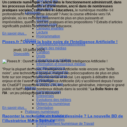
Jeux 4/12 ans
Un contexte numérique : ancré dans le fonctionnement administratif, dans
Jeux sérieux
les processus évaluatifs et d’orientation, ancré dans de nombreuses
Jeux vidéo
pratiques sociales, culturelles et éducatives,
le numérique modifie- t-il
Langages
profondément l’écosystème éducatif ? Avec
la course effrénée vers l’IA
Ecriture
générale, où les modèles deviennent de plus en plus puissants et
Humour
imprévisibles, quelles sont les pratiques et les propositions ? Extraits d’articles
Langue orale
significatifs publiés récemment sur Educavox.
Langues vivantes
Lecture
En savoir plus...
Programmation
Médias
Pixees.fr : Ouvrez la boite noire de l'Intelligence Artificielle !
Compétences informationnelles
Culture des médias
jeudi, 10 juillet 2025
Curation
Dispositifs
Droits
Education aux médias
Information et nouveaux médias
Identité numérique
"Pour la plupart des nous, l’Intelligence Artificielle reste encore une “boîte
Internet responsable
noire”, une technologie opaque, malgré des préoccupations de plus en plus
Littératie numérique
forte sur son impact environnemental et social. Les appels à débattre des
Publication
enjeux et de l’avenir de l’Intelligence Artificielle (IA) s’accélèrent depuis l’essor
Réseaux sociaux
de ChatGPT (novembre 2022). L’IA, en particulier générative, interroge le grand
Métiers
public et fait l’objet de nombreux débats dans la société."
La Boîte Noire de
Entrepreneuriat
l’IA
: un jeu pédagogique à découvrir !
Entreprises
Evolutions des métiers
Métiers du numérique
Orientation
En savoir plus...
Pratiques numériques
Cartes heuristiques
Raconter la recherche en bande dessinée ? La nouvelle BD de
Classes inversées
l’illustratrice Marie Spénale
Environnement Numérique de Travail