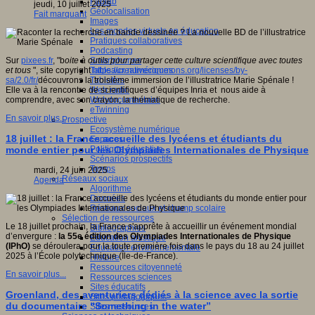
Fablab
jeudi, 10 juillet 2025
Géolocalisation
Fait marquant
Images
Les mondes virtuels en éducation
Pratiques collaboratives
Podcasting
Smartphones
Sur
pixees.fr
, "b
oite à outils pour partager cette culture scientifique avec toutes
Tableaux numériques
et tous
", site copyright
https://creativecommons.org/licenses/by-
Tablettes
sa/2.0/fr/
découvrons la troisième immersion de l’illustratrice Marie Spénale !
Web radio
Elle va à la rencontre de scientifiques d’équipes Inria et nous aide à
Webdocumentaire
comprendre, avec son crayon, la thématique de recherche.
eTwinning
En savoir plus...
Prospective
Ecosystème numérique
18 juillet : la France accueille des lycéens et étudiants du
Espaces
Politique éducative
monde entier pour les Olympiades Internationales de Physique
Scénarios prospectifs
Temps
mardi, 24 juin 2025
Réseaux sociaux
Agenda
Algorithme
Données
Réseaux sociaux et champ scolaire
Sélection de ressources
Le 18 juillet prochain, la France s'apprête à accueillir un événement mondial
Bibliographies
d’envergure :
la 55e édition des Olympiades Internationales de Physique
Education artistique
(IPhO)
se déroulera pour la toute première fois dans le pays du 18 au 24 juillet
Education environnementale
2025 à l’École polytechnique (Île-de-France).
Histoire
Ressources citoyenneté
En savoir plus...
Ressources sciences
Sites éducatifs
Groenland, des aventuriers dédiés à la science avec la sortie
Sites pédagogiques
du documentaire “Something in the water”
Sites ressources