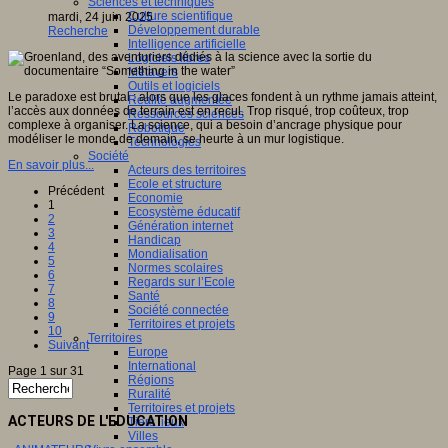
Sciences et techniques
Culture scientifique
mardi, 24 juin 2025
Développement durable
Recherche
Intelligence artificielle
Logiciels libres
Métavers
Outils et logiciels
Le paradoxe est brutal : alors que les glaces fondent à un rythme jamais atteint,
Réalité augmentée
l’accès aux données de terrain est en recul. Trop risqué, trop coûteux, trop
Ressources sciences
complexe à organiser. La science, qui a besoin d’ancrage physique pour
Robotique
modéliser le monde de demain, se heurte à un mur logistique.
Technologies
Société
En savoir plus...
Acteurs des territoires
Ecole et structure
Précédent
Economie
1
Ecosystème éducatif
2
Génération internet
3
Handicap
4
Mondialisation
5
Normes scolaires
6
Regards sur l’Ecole
7
Santé
8
Société connectée
9
Territoires et projets
10
Territoires
Suivant
Europe
International
Page 1 sur 31
Régions
Ruralité
Territoires et projets
ACTEURS DE L'EDUCATION
Tiers lieux
Villes