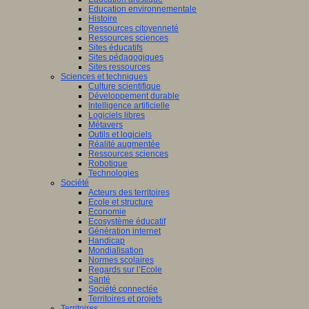
Education environnementale
Histoire
Ressources citoyenneté
Ressources sciences
Sites éducatifs
Sites pédagogiques
Sites ressources
Sciences et techniques
Culture scientifique
Développement durable
Intelligence artificielle
Logiciels libres
Métavers
Outils et logiciels
Réalité augmentée
Ressources sciences
Robotique
Technologies
Société
Acteurs des territoires
Ecole et structure
Economie
Ecosystème éducatif
Génération internet
Handicap
Mondialisation
Normes scolaires
Regards sur l’Ecole
Santé
Société connectée
Territoires et projets
Territoires