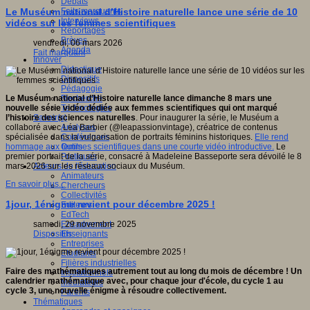
Débats
Faits marquants
Le Muséum national d’Histoire naturelle lance une série de 10
Interviews
vidéos sur les femmes scientifiques
Reportages
Brèves
vendredi, 06 mars 2026
Agenda
Fait marquant
Innover
Didactique
Dispositifs
Pédagogie
Recherche
Le Muséum national d’Histoire naturelle lance dimanche 8 mars une
Technologies
nouvelle série vidéo dédiée aux femmes scientifiques qui ont marqué
Savoir(s)
l’histoire des sciences naturelles
. Pour inaugurer la série, le Muséum a
Analyses
collaboré avec Léa Barbier (@leapassionvintage), créatrice de contenus
Conférences
spécialisée dans la vulgarisation de portraits féminins historiques.
Elle rend
Outils
hommage aux femmes scientifiques dans une courte vidéo introductive.
Le
Pratiques
premier portrait de la série, consacré à Madeleine Basseporte sera dévoilé le 8
Acteurs de l'éducation
mars 2026 sur les réseaux sociaux du Muséum.
Animateurs
En savoir plus...
Chercheurs
Collectivités
1jour, 1énigme revient pour décembre 2025 !
Editeurs
EdTech
Encadrement
samedi, 29 novembre 2025
Enseignants
Dispositifs
Entreprises
Etudiants
Filières industrielles
Faire des mathématiques autrement tout au long du mois de décembre ! Un
Institutionnels
calendrier mathématique avec, pour chaque jour d'école, du cycle 1 au
Médiateurs
cycle 3, une nouvelle énigme à résoudre collectivement.
Parents
Thématiques