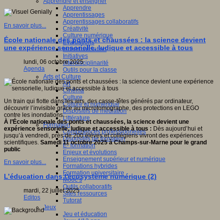
Apprendre et enseigner
Apprendre
Apprentissages
Apprentissages collaboratifs
En savoir plus...
Créativité
Culture numérique
École nationale des ponts et chaussées : la science devient
Evaluations
une expérience sensorielle, ludique et accessible à tous
Individualisation
Initiatives
lundi, 06 octobre 2025
Interdisciplinarité
Agenda
Outils pour la classe
Arts et Culture
Art
Cinéma
Culture
Un train qui flotte dans les airs, des casse-têtes générés par ordinateur,
Culture et numérique
découvrir l’invisible grâce au microtomographe, des protections en LEGO
Dispositifs de médiation
contre les inondations...
Littérature
À l’École nationale des ponts et chaussées, la science devient une
Formation
expérience sensorielle, ludique et accessible à tous :
Dès aujourd’hui et
Compétences professionnelles
jusqu’à vendredi, près de 200 élèves et collégiens vivront des expériences
Dispositifs de formation
scientifiques.
Samedi 11 octobre 2025 à Champs-sur-Marne pour le grand
E- formation
public
Enjeux et évolutions
Enseignement supérieur et numérique
En savoir plus...
Formations hybrides
Formation universitaire
L’éducation dans l'écosystème numérique (2)
Mooc’s
Outils collaboratifs
mardi, 22 juillet 2025
Sites ressources
Editos
Tutorat
Jeux
Jeu et éducation