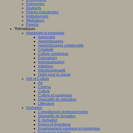
Entreprises
Etudiants
Filières industrielles
Institutionnels
Médiateurs
Parents
Thématiques
Apprendre et enseigner
Apprendre
Apprentissages
Apprentissages collaboratifs
Créativité
Culture numérique
Evaluations
Individualisation
Initiatives
Interdisciplinarité
Outils pour la classe
Arts et Culture
Art
Cinéma
Culture
Culture et numérique
Dispositifs de médiation
Littérature
Formation
Compétences professionnelles
Dispositifs de formation
E- formation
Enjeux et évolutions
Enseignement supérieur et numérique
Formations hybrides