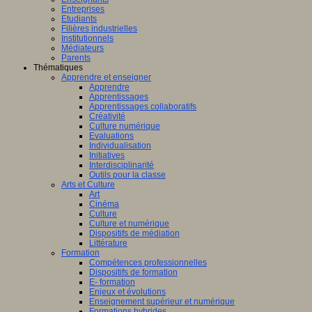
ligence
Entreprises
lle.
Etudiants
on
Filières industrielles
Institutionnels
Médiateurs
Parents
Thématiques
Apprendre et enseigner
al
Apprendre
Apprentissages
Apprentissages collaboratifs
Créativité
Culture numérique
bre,
Evaluations
Individualisation
Initiatives
Interdisciplinarité
Outils pour la classe
Arts et Culture
Art
nts,
Cinéma
,
Culture
eurs
Culture et numérique
Dispositifs de médiation
teurs
Littérature
Formation
Compétences professionnelles
Dispositifs de formation
E- formation
Enjeux et évolutions
Enseignement supérieur et numérique
Formations hybrides