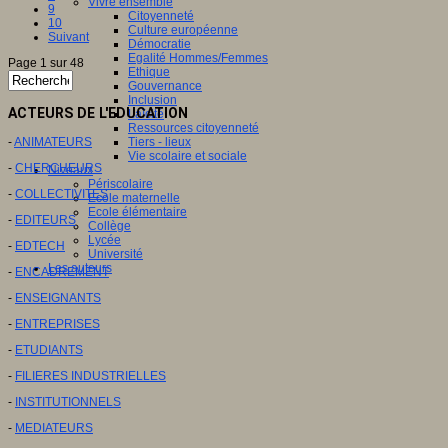
Vivre ensemble
9
Citoyenneté
10
Culture européenne
Suivant
Démocratie
Egalité Hommes/Femmes
Page 1 sur 48
Ethique
Gouvernance
Inclusion
ACTEURS DE L'EDUCATION
Laïcité
Ressources citoyenneté
Tiers - lieux
-
ANIMATEURS
Vie scolaire et sociale
-
CHERCHEURS
Niveaux
Périscolaire
-
COLLECTIVITES
Ecole maternelle
Ecole élémentaire
-
EDITEURS
Collège
Lycée
-
EDTECH
Université
Les auteurs
-
ENCADREMENT
-
ENSEIGNANTS
-
ENTREPRISES
-
ETUDIANTS
-
FILIERES INDUSTRIELLES
-
INSTITUTIONNELS
-
MEDIATEURS