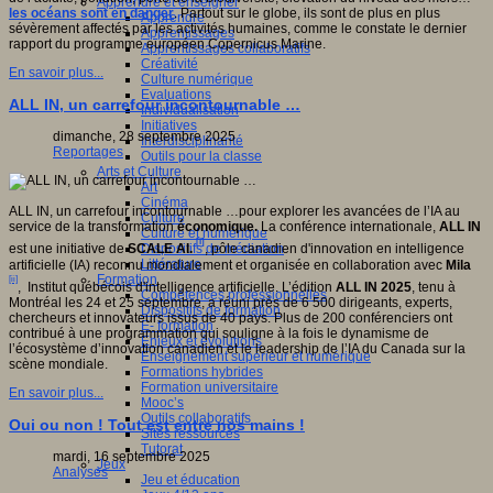
Apprendre et enseigner
les océans sont en danger
. Partout sur le globe, ils sont de plus en plus
Apprendre
sévèrement affectés par les activités humaines, comme le constate le dernier
Apprentissages
rapport du programme européen Copernicus Marine.
Apprentissages collaboratifs
Créativité
En savoir plus...
Culture numérique
Evaluations
ALL IN, un carrefour incontournable …
Individualisation
Initiatives
dimanche, 28 septembre 2025
Interdisciplinarité
Reportages
Outils pour la classe
Arts et Culture
Art
Cinéma
ALL IN, un carrefour incontournable …pour explorer les avancées de l’IA au
Culture
service de la transformation
économique.
La conférence internationale,
ALL IN
Culture et numérique
[i]
Dispositifs de médiation
est une initiative de
SCALE AI.
, pôle canadien d'innovation en intelligence
Littérature
artificielle (IA) reconnu mondialement et organisée en collaboration avec
Mila
Formation
[ii]
, Institut québécois d'intelligence artificielle. L’édition
ALL IN 2025
, tenu à
Compétences professionnelles
Montréal les 24 et 25 septembre, a réuni près de 6 500 dirigeants, experts,
Dispositifs de formation
chercheurs et innovateurs issus de 40 pays. Plus de 200 conférenciers ont
E- formation
contribué à une programmation qui souligne à la fois le dynamisme de
Enjeux et évolutions
l’écosystème d’innovation canadien et le leadership de l’IA du Canada sur la
Enseignement supérieur et numérique
scène mondiale.
Formations hybrides
Formation universitaire
En savoir plus...
Mooc’s
Outils collaboratifs
Oui ou non ! Tout est entre nos mains !
Sites ressources
Tutorat
mardi, 16 septembre 2025
Jeux
Analyses
Jeu et éducation