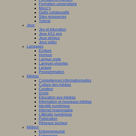
nciers
Formation universitaire
Mooc’s
ué
Outils collaboratifs
Sites ressources
Tutorat
mmation
Jeux
Jeu et éducation
ne
Jeux 4/12 ans
Jeux sérieux
Jeux vidéo
Langages
Ecriture
isme
Humour
Langue orale
st
è
me
Langues vivantes
ation
Lecture
en
Programmation
Médias
Compétences informationnelles
ship
Culture des médias
Curation
Droits
Education aux médias
a
Information et nouveaux médias
Identité numérique
Internet responsable
Littératie numérique
le.
Publication
Réseaux sociaux
Métiers
Entrepreneuriat
Entreprises