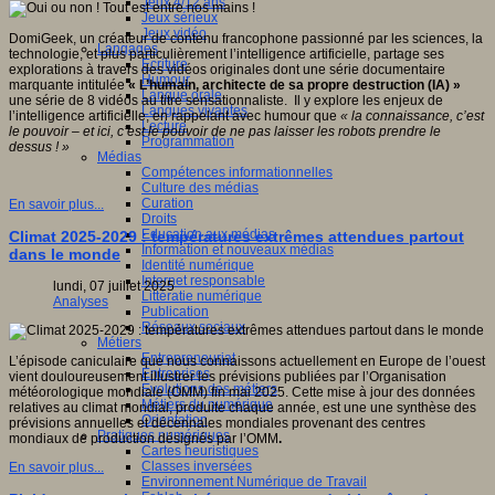
Jeux 4/12 ans
Jeux sérieux
Jeux vidéo
DomiGeek, un créateur de contenu francophone passionné par les sciences, la
Langages
technologie, et plus particulièrement l’intelligence artificielle, partage ses
Ecriture
explorations à travers des vidéos originales dont une série documentaire
Humour
marquante intitulée
« L
’humain, architecte de sa propre destruction (IA)
»
Langue orale
une série de 8 vidéos au titre sensationnaliste. Il y explore les enjeux de
Langues vivantes
l’intelligence artificielle, en rappelant avec humour que
« la connaissance, c
’est
Lecture
le pouvoir – et ici, c
’est le pouvoir de ne pas laisser les robots prendre le
Programmation
dessus !
»
Médias
Compétences informationnelles
Culture des médias
Curation
En savoir plus...
Droits
Education aux médias
Climat 2025-2029 : températures extrêmes attendues partout
Information et nouveaux médias
dans le monde
Identité numérique
Internet responsable
lundi, 07 juillet 2025
Littératie numérique
Analyses
Publication
Réseaux sociaux
Métiers
Entrepreneuriat
L’épisode caniculaire que nous connaissons actuellement en Europe de l’ouest
Entreprises
vient douloureusement illustrer les prévisions publiées par l’Organisation
Evolutions des métiers
météorologique mondiale (OMM) fin mai 2025. Cette mise à jour des données
Métiers du numérique
relatives au climat mondial, produite chaque année, est une une synthèse des
Orientation
prévisions annuelles et décennales mondiales provenant des centres
Pratiques numériques
mondiaux de production désignés par l’OMM
.
Cartes heuristiques
Classes inversées
En savoir plus...
Environnement Numérique de Travail