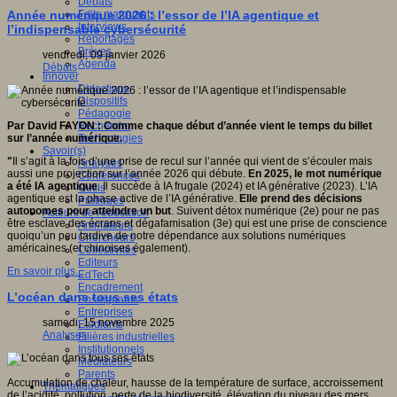
Débats
Faits marquants
Année numérique 2026 : l’essor de l’IA agentique et
Interviews
l’indispensable cybersécurité
Reportages
Brèves
vendredi, 09 janvier 2026
Agenda
Débats
Innover
Didactique
Dispositifs
Pédagogie
Recherche
Par David FAYON : Comme chaque début d’année vient le temps du billet
Technologies
sur l’année numérique.
Savoir(s)
"
Il s’agit à la fois d’une prise de recul sur l’année qui vient de s’écouler mais
Analyses
aussi une projection sur l’année 2026 qui débute.
En 2025, le mot numérique
Conférences
a été IA agentique
. Il succède à IA frugale (2024) et IA générative (2023). L’IA
Outils
agentique est la phase active de l’IA générative.
Elle prend des décisions
Pratiques
autonomes pour atteindre un but
. Suivent détox numérique (2e) pour ne pas
Acteurs de l'éducation
être esclave des écrans et dégafamisation (3e) qui est une prise de conscience
Animateurs
quoiqu’un peu tardive de notre dépendance aux solutions numériques
Chercheurs
américaines (et chinoises également).
Collectivités
Editeurs
En savoir plus...
EdTech
Encadrement
L’océan dans tous ses états
Enseignants
Entreprises
samedi, 15 novembre 2025
Etudiants
Analyses
Filières industrielles
Institutionnels
Médiateurs
Parents
Accumulation de chaleur, hausse de la température de surface, accroissement
Thématiques
de l’acidité, pollution, perte de la biodiversité, élévation du niveau des mers…