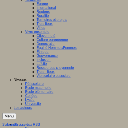
Europe
International
Régions
Ruralité
Territoires et projets
Tiers lieux
Villes
Vivre ensemble
Citoyenneté
Culture européenne
Démocratie
Egalité Hommes/Femmes
Ethique
Gouvernance
Inclusion
Laïcité
Ressources citoyenneté
Tiers - lieux
Vie scolaire et sociale
Niveaux
Périscolaire
Ecole maternelle
Ecole élémentaire
Collège
Lycée
Université
Les auteurs
Menu
S'abonner à ce flux RSS
S'informer