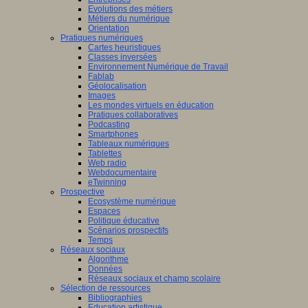
Evolutions des métiers
Métiers du numérique
Orientation
Pratiques numériques
Cartes heuristiques
/www.scaleai.ca/fr/
Classes inversées
Environnement Numérique de Travail
Fablab
Géolocalisation
Images
Les mondes virtuels en éducation
Pratiques collaboratives
Podcasting
Smartphones
/mila.quebec/fr
Tableaux numériques
Tablettes
Web radio
Webdocumentaire
eTwinning
Prospective
Ecosystème numérique
Espaces
Politique éducative
Scénarios prospectifs
Temps
Réseaux sociaux
Algorithme
Données
Réseaux sociaux et champ scolaire
Sélection de ressources
Bibliographies
Education artistique