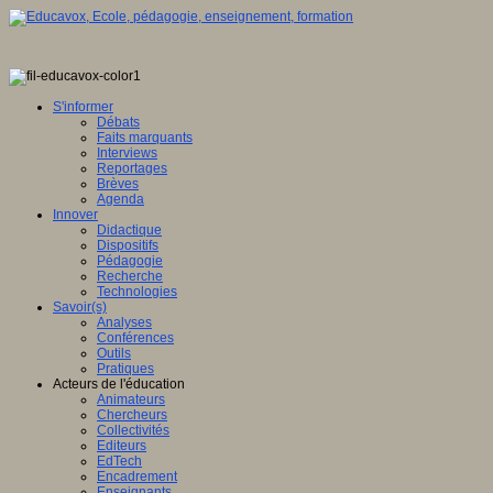
ence
tionale,
S'informer
Débats
ve
Faits marquants
Interviews
E
Reportages
Brèves
Agenda
Innover
Didactique
en
Dispositifs
ation
Pédagogie
Recherche
gence
Technologies
lle
Savoir(s)
Analyses
u
Conférences
lement
Outils
Pratiques
sée
Acteurs de l'éducation
Animateurs
ration
Chercheurs
Collectivités
Editeurs
EdTech
Encadrement
ois
Enseignants