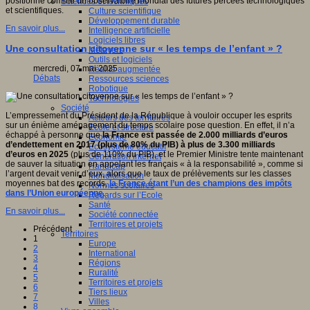
positionne comme un observatoire mondial des futures percées technologiques
Sciences et techniques
et scientifiques.
Culture scientifique
Développement durable
En savoir plus...
Intelligence artificielle
Logiciels libres
Une consultation citoyenne sur « les temps de l’enfant » ?
Métavers
Outils et logiciels
mercredi, 07 mai 2025
Réalité augmentée
Débats
Ressources sciences
Robotique
Technologies
Société
L’empressement du Président de la République à vouloir occuper les esprits
Acteurs des territoires
sur un énième aménagement du temps scolaire pose question. En effet, il n’a
Ecole et structure
échappé à personne que
la France est passée de 2.000 milliards d’euros
Economie
d’endettement en 2017 (plus de 80% du PIB) à plus de 3.300 milliards
Ecosystème éducatif
d’euros en 2025
(plus de 110% du PIB), et le Premier Ministre tente maintenant
Génération internet
de sauver la situation en appelant les français « à la responsabilité », comme si
Handicap
l’argent devait venir d’eux, alors que le taux de prélèvements sur les classes
Mondialisation
moyennes bat des records,
la France étant l’un des champions des impôts
Normes scolaires
dans l’Union européenne
.
Regards sur l’Ecole
Santé
En savoir plus...
Société connectée
Territoires et projets
Précédent
Territoires
1
Europe
2
International
3
Régions
4
Ruralité
5
Territoires et projets
6
Tiers lieux
7
Villes
8