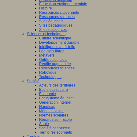
Education environnementale
Histoire
Ressources citoyenneté
Ressources sciences
Sites éducatifs
Sites pédagogiques
Sites ressources
Sciences et techniques
Culture scientifique
Développement durable
Intelligence artificielle
Logiciels libres
Métavers
Outils et logiciels
Réalité augmentée
Ressources sciences
Robotique
Technologies
Société
Acteurs des territoires
Ecole et structure
Economie
Ecosystème éducatif
Génération internet
Handicap
Mondialisation
Normes scolaires
Regards sur l’Ecole
Santé
Société connectée
Territoires et projets
Territoires