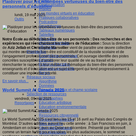
Fablab
Plaidoyer pour les retombées vertueuses du bien-être des
Géolocalisation
personnels d’éducation
Images
Les mondes virtuels en éducation
lundi, 19 mai 2025
Pratiques collaboratives
Outils
Podcasting
Smartphones
Tableaux numériques
Tablettes
Web radio
Notre École au défi du bien-être de ses personnels : Des recherches et des
Webdocumentaire
expériences qui réenchantent les métiers de l’éducation :
Sous la direction
eTwinning
de
Aziz Jellab et Christophe Marsollier
vient de paraitre une œuvre collective
Prospective
qui montre comment le bien-être est constitutif de la réussite scolaire et de
Ecosystème numérique
l’engagement professionnel des personnels. Cet ouvrage identifie des pistes
Espaces
concrètes susceptibles d’améliorer leur qualité de vie au travail et de
Politique éducative
réenchanter le rapport à leur métier. La thématique du bien-être des personnels
Scénarios prospectifs
enseignants et d’éducation est un sujet émergent qui tend progressivement à
Temps
constituer une impérative priorité.
Réseaux sociaux
En savoir plus...
Algorithme
Données
World Summit AI Canada 2025
Réseaux sociaux et champ scolaire
Sélection de ressources
Bibliographies
vendredi, 09 mai 2025
Education artistique
Reportages
Education environnementale
Histoire
Ressources citoyenneté
Le World Summit AI 2025 s’est tenu les 15 et 16 avril au Palais des Congrès de
Ressources sciences
Montréal. D’autres éditions auront lieu cette année : à San Francisco en juin, à
Sites éducatifs
Amsterdam en octobre, puis au Qatar en décembre. Présenté par Microsoft
Sites pédagogiques
comme un terrain fertile pour les idées les plus audacieuses, le sommet se
Sites ressources