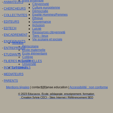
Vivre ensemble
-
ANIMATEURS
Citoyenneté
Culture européenne
-
CHERCHEURS
Démocratie
Egalité Hommes/Femmes
-
COLLECTIVITES
Ethique
-
EDITEURS
Gouvernance
Inclusion
-
EDTECH
Laïcité
Ressources citoyenneté
-
ENCADREMENT
Tiers - lieux
Vie scolaire et sociale
-
ENSEIGNANTS
Niveaux
Périscolaire
-
ENTREPRISES
Ecole maternelle
Ecole élémentaire
-
ETUDIANTS
Collège
Lycée
-
FILIERES INDUSTRIELLES
Université
-
INSTITUTIONNELS
Les auteurs
-
MEDIATEURS
-
PARENTS
Mentions légales
| contact[@]anae.education |
Accessibilité : non conforme
© 2023 Educavox, Ecole, pédagogie, enseignement, formation
Creation Sylvie CECI - Sites Internet / Référencement SEO