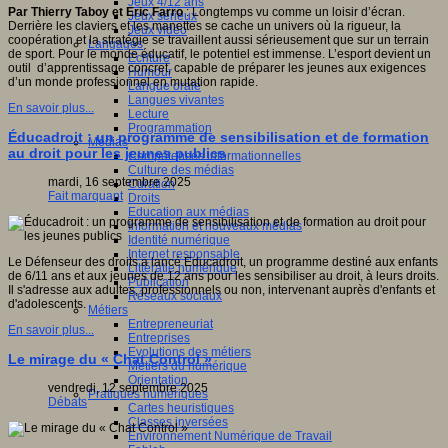
Jeux 4/12 ans
Par Thierry Taboy et Eric Farro
: Longtemps vu comme un loisir d’écran.
Jeux sérieux
Derrière les claviers et les manettes se cache un univers où la rigueur, la
Jeux vidéo
coopération et la stratégie se travaillent aussi sérieusement que sur un terrain
Langages
de sport. Pour le monde éducatif, le potentiel est immense. L’esport devient un
Ecriture
outil d’apprentissage concret, capable de préparer les jeunes aux exigences
Humour
d’un monde professionnel en mutation rapide.
Langue orale
Langues vivantes
En savoir plus...
Lecture
Programmation
Éducadroit : un programme de sensibilisation et de formation
Médias
au droit pour les jeunes publics
Compétences informationnelles
Culture des médias
mardi, 16 septembre 2025
Curation
Fait marquant
Droits
Education aux médias
Information et nouveaux médias
Identité numérique
Internet responsable
Le Défenseur des droits a lancé Educadroit, un programme destiné aux enfants
Littératie numérique
de 6/11 ans et aux jeunes de 12 ans pour les sensibiliser au droit, à leurs droits.
Publication
Il s'adresse aux adultes, professionnels ou non, intervenant auprès d'enfants et
Réseaux sociaux
d'adolescents.
Métiers
Entrepreneuriat
En savoir plus...
Entreprises
Evolutions des métiers
Le mirage du « Chat Control »
Métiers du numérique
Orientation
vendredi, 12 septembre 2025
Pratiques numériques
Débats
Cartes heuristiques
Classes inversées
Environnement Numérique de Travail