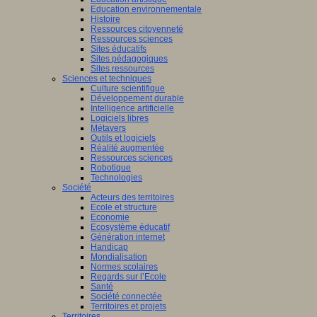
Education environnementale
Histoire
Ressources citoyenneté
Ressources sciences
Sites éducatifs
Sites pédagogiques
Sites ressources
Sciences et techniques
Culture scientifique
Développement durable
Intelligence artificielle
Logiciels libres
Métavers
Outils et logiciels
Réalité augmentée
Ressources sciences
Robotique
Technologies
Société
Acteurs des territoires
Ecole et structure
Economie
Ecosystème éducatif
Génération internet
Handicap
Mondialisation
Normes scolaires
Regards sur l’Ecole
Santé
Société connectée
Territoires et projets
Territoires