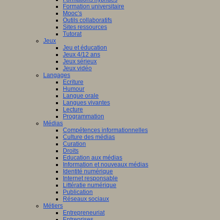
Formation universitaire
Mooc’s
Outils collaboratifs
Sites ressources
Tutorat
Jeux
Jeu et éducation
Jeux 4/12 ans
Jeux sérieux
Jeux vidéo
Langages
Ecriture
Humour
Langue orale
Langues vivantes
Lecture
Programmation
Médias
Compétences informationnelles
Culture des médias
Curation
Droits
Education aux médias
Information et nouveaux médias
Identité numérique
Internet responsable
Littératie numérique
Publication
Réseaux sociaux
Métiers
Entrepreneuriat
Entreprises