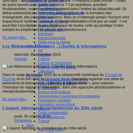
Apprendre et enseigner
faire quoi ? Des citoyens de quelle société ? Préparés à quel monde ? Dotés
Apprendre
de quels savoirs pour quelle existence ? Ces questions, pourtant
Apprentissages
fondamentales, restent systématiquement dans l’ombre du débat éducatif. On
Apprentissages collaboratifs
débat ardemment des méthodes pédagogiques, de la formation des
Créativité
enseignants, des inégalités scolaires. Mais on n’interroge jamais l’horizon vers
Culture numérique
lequel tout le système converge. Cette invisibilisation n’est pas un oubli : c’est
Evaluations
peut-être l’occultation la plus stratégique de toutes, celle qui protège l’ordre
Individualisation
existant en empêchant de penser son obsolescence.
Initiatives
En savoir plus...
Interdisciplinarité
Outils pour la classe
Les Webinaires Educavox : Libertés & Informations
Arts et Culture
Art
Cinéma
mercredi, 05 novembre 2025
Culture
Agenda
Culture et numérique
Dispositifs de médiation
Littérature
Dans le cadre de l'année 2025 de la citoyenneté numérique du
Conseil de
Formation
l'Europe
et en lien avec la
EU Code Week
, Educavox organise une série de
Compétences professionnelles
webinaires et évènements «
Libertés & Informations
», pour explorer
Dispositifs de formation
l’évolution du rapport à l’information, dans une approche pluridisciplinaire et
E- formation
intergénérationnelle.
Enjeux et évolutions
Enseignement supérieur et numérique
En savoir plus...
Formations hybrides
Formation universitaire
L’esport, fabrique de compétences du XXIe siècle
Mooc’s
Outils collaboratifs
jeudi, 30 octobre 2025
Sites ressources
Pédagogie
Tutorat
Jeux
Jeu et éducation