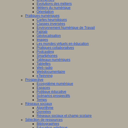
Evolutions des métiers
Métiers du numérique
Orientation
Pratiques numériques
Cartes heuristiques
Classes inversées
Environnement Numérique de Travail
Fablab
Géolocalisation
Images
Les mondes virtuels en éducation
Pratiques collaboratives
Podcasting
Smartphones
Tableaux numériques
Tablettes
Web radio
Webdocumentaire
eTwinning
Prospective
Ecosystème numérique
Espaces
Politique éducative
Scénarios prospectifs
Temps
Réseaux sociaux
Algorithme
Données
Réseaux sociaux et champ scolaire
Sélection de ressources
Bibliographies
Education artistique