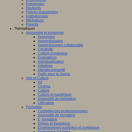
Entreprises
Etudiants
Filières industrielles
Institutionnels
Médiateurs
Parents
Thématiques
Apprendre et enseigner
Apprendre
Apprentissages
Apprentissages collaboratifs
Créativité
Culture numérique
Evaluations
Individualisation
Initiatives
Interdisciplinarité
Outils pour la classe
Arts et Culture
Art
Cinéma
Culture
Culture et numérique
Dispositifs de médiation
Littérature
Formation
Compétences professionnelles
Dispositifs de formation
E- formation
Enjeux et évolutions
Enseignement supérieur et numérique
Formations hybrides