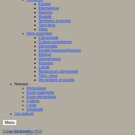
Europe
International
Régions
Ruralité
Territoires et projets
Tiers lieux
Villes
Vivre ensemble
Citoyenneté
Culture européenne
Démocratie
Egalité Hommes/Femmes
Ethique
Gouvernance
Inclusion
Laïcité
Ressources citoyenneté
Tiers - lieux
Vie scolaire et sociale
Niveaux
Périscolaire
Ecole maternelle
Ecole élémentaire
Collège
Lycée
Université
Les auteurs
Menu
S'abonner à ce flux RSS
S'informer