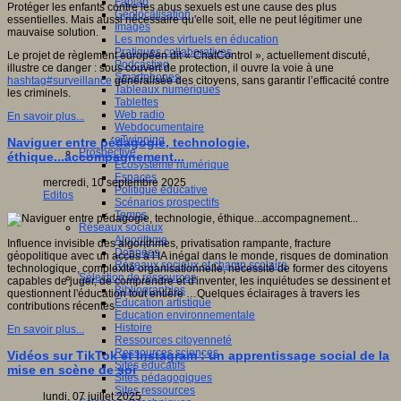
Fablab
Protéger les enfants contre les abus sexuels est une cause des plus
Géolocalisation
essentielles. Mais aussi nécessaire qu'elle soit, elle ne peut légitimer une
Images
mauvaise solution.
Les mondes virtuels en éducation
Pratiques collaboratives
Le projet de règlement européen dit « ChatControl », actuellement discuté,
Podcasting
illustre ce danger : sous couvert de protection, il ouvre la voie à une
Smartphones
hashtag#surveillance
généralisée des citoyens, sans garantir l’efficacité contre
Tableaux numériques
les criminels.
Tablettes
Web radio
En savoir plus...
Webdocumentaire
eTwinning
Naviguer entre pédagogie, technologie,
Prospective
éthique...accompagnement...
Ecosystème numérique
Espaces
mercredi, 10 septembre 2025
Politique éducative
Editos
Scénarios prospectifs
Temps
Réseaux sociaux
Algorithme
Influence invisible des algorithmes, privatisation rampante, fracture
Données
géopolitique avec un accès à l’IA inégal dans le monde, risques de domination
Réseaux sociaux et champ scolaire
technologique, complexité organisationnelle, nécessité de former des citoyens
Sélection de ressources
capables de juger, de comprendre et d'inventer, les inquiétudes se dessinent et
Bibliographies
questionnent l'éducation tout entière …Quelques éclairages à travers les
Education artistique
contributions récentes.
Education environnementale
Histoire
En savoir plus...
Ressources citoyenneté
Ressources sciences
Vidéos sur TikTok et Instagram : un apprentissage social de la
Sites éducatifs
mise en scène de soi
Sites pédagogiques
Sites ressources
lundi, 07 juillet 2025