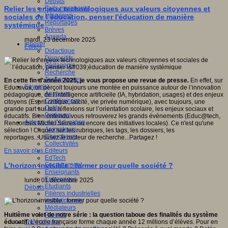
Débats
Faits marquants
Relier les enjeux technologiques aux valeurs citoyennes et
Interviews
sociales de l’éducation, penser l'éducation de manière
Reportages
systémique
Brèves
Agenda
mardi, 23 décembre 2025
Innover
Editos
Didactique
Dispositifs
Pédagogie
Recherche
Technologies
En cette fin d’année 2025, je vous propose une revue de presse.
En effet, sur
Savoir(s)
Educavox, on perçoit toujours une montée en puissance autour de l’innovation
Analyses
pédagogique, de l’intelligence artificielle (IA, hybridation, usages) et des enjeux
Conférences
citoyens (Esprit critique, laïcité, vie privée numérique), avec toujours, une
Outils
grande part sur les réflexions sur l’orientation scolaire, les enjeux sociaux et
Pratiques
éducatifs. Bien entendu vous retrouverez les grands événements (Educ@tech,
Acteurs de l'éducation
Rencontres Michel Serres ou encore des initiatives locales). Ce n'est qu'une
Animateurs
sélection ! Cliquez sur les rubriques, les tags, les dossiers, les
Chercheurs
reportages...Utilisez le moteur de recherche...Partagez !
Collectivités
Editeurs
En savoir plus...
EdTech
Encadrement
L’horizon invisible : former pour quelle société ?
Enseignants
Entreprises
lundi, 01 décembre 2025
Etudiants
Débats
Filières industrielles
Institutionnels
Médiateurs
Parents
Huitième volet de notre série : la question taboue des finalités du système
Thématiques
éducatif.
L’école française forme chaque année 12 millions d’élèves. Pour en