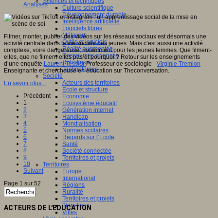
Sciences et techniques
Analyses
Culture scientifique
Développement durable
Intelligence artificielle
Logiciels libres
Métavers
Filmer, monter, publier des vidéos sur les réseaux sociaux est désormais une
Outils et logiciels
activité centrale dans la vie sociale des jeunes. Mais c’est aussi une activité
Réalité augmentée
complexe, voire dangereuse, notamment pour les jeunes femmes. Que filment-
Ressources sciences
elles, que ne filment-elles pas et pourquoi ? Retour sur les enseignements
Robotique
d’une enquête.
Laurent Tessier
Professeur de sociologie -
Virginie Tremion
Technologies
Enseignante et chercheuse en éducation sur Theconversation.
Société
Acteurs des territoires
En savoir plus...
Ecole et structure
Précédent
Economie
1
Ecosystème éducatif
2
Génération internet
3
Handicap
4
Mondialisation
5
Normes scolaires
6
Regards sur l’Ecole
7
Santé
8
Société connectée
9
Territoires et projets
10
Territoires
Suivant
Europe
International
Page 1 sur 52
Régions
Ruralité
Territoires et projets
Tiers lieux
ACTEURS DE L'EDUCATION
Villes