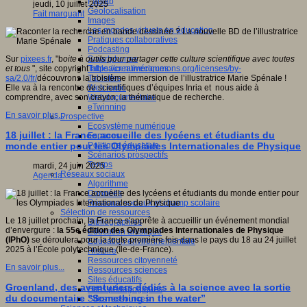
Fablab
jeudi, 10 juillet 2025
Géolocalisation
Fait marquant
Images
Les mondes virtuels en éducation
Pratiques collaboratives
Podcasting
Smartphones
Sur
pixees.fr
, "b
oite à outils pour partager cette culture scientifique avec toutes
Tableaux numériques
et tous
", site copyright
https://creativecommons.org/licenses/by-
Tablettes
sa/2.0/fr/
découvrons la troisième immersion de l’illustratrice Marie Spénale !
Web radio
Elle va à la rencontre de scientifiques d’équipes Inria et nous aide à
Webdocumentaire
comprendre, avec son crayon, la thématique de recherche.
eTwinning
En savoir plus...
Prospective
Ecosystème numérique
18 juillet : la France accueille des lycéens et étudiants du
Espaces
Politique éducative
monde entier pour les Olympiades Internationales de Physique
Scénarios prospectifs
Temps
mardi, 24 juin 2025
Réseaux sociaux
Agenda
Algorithme
Données
Réseaux sociaux et champ scolaire
Sélection de ressources
Le 18 juillet prochain, la France s'apprête à accueillir un événement mondial
Bibliographies
d’envergure :
la 55e édition des Olympiades Internationales de Physique
Education artistique
(IPhO)
se déroulera pour la toute première fois dans le pays du 18 au 24 juillet
Education environnementale
2025 à l’École polytechnique (Île-de-France).
Histoire
Ressources citoyenneté
En savoir plus...
Ressources sciences
Sites éducatifs
Groenland, des aventuriers dédiés à la science avec la sortie
Sites pédagogiques
du documentaire “Something in the water”
Sites ressources