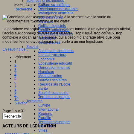
Sciences et techniques
Culture scientifique
mardi, 24 juin 2025
Développement durable
Recherche
Intelligence artificielle
Logiciels libres
Métavers
Outils et logiciels
Le paradoxe est brutal : alors que les glaces fondent à un rythme jamais atteint,
Réalité augmentée
l’accès aux données de terrain est en recul. Trop risqué, trop coûteux, trop
Ressources sciences
complexe à organiser. La science, qui a besoin d’ancrage physique pour
Robotique
modéliser le monde de demain, se heurte à un mur logistique.
Technologies
Société
En savoir plus...
Acteurs des territoires
Ecole et structure
Précédent
Economie
1
Ecosystème éducatif
2
Génération internet
3
Handicap
4
Mondialisation
5
Normes scolaires
6
Regards sur l’Ecole
7
Santé
8
Société connectée
9
Territoires et projets
10
Territoires
Suivant
Europe
International
Page 1 sur 31
Régions
Ruralité
Territoires et projets
ACTEURS DE L'EDUCATION
Tiers lieux
Villes