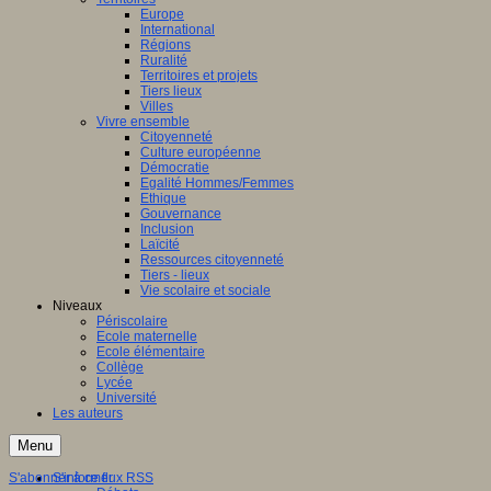
Europe
International
Régions
Ruralité
Territoires et projets
Tiers lieux
Villes
Vivre ensemble
Citoyenneté
Culture européenne
Démocratie
Egalité Hommes/Femmes
Ethique
Gouvernance
Inclusion
Laïcité
Ressources citoyenneté
Tiers - lieux
Vie scolaire et sociale
Niveaux
Périscolaire
Ecole maternelle
Ecole élémentaire
Collège
Lycée
Université
Les auteurs
Menu
S'abonner à ce flux RSS
S'informer