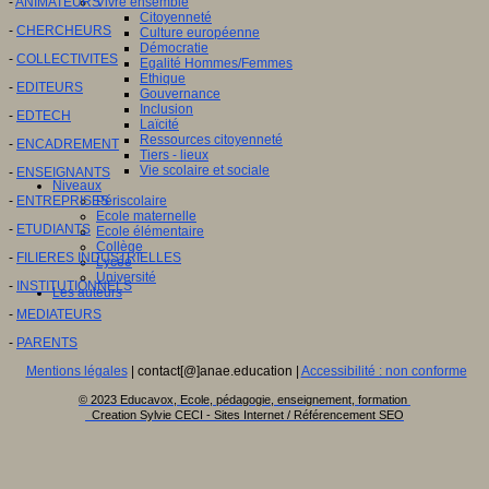
-
ANIMATEURS
Vivre ensemble
Citoyenneté
-
CHERCHEURS
Culture européenne
Démocratie
-
COLLECTIVITES
Egalité Hommes/Femmes
Ethique
-
EDITEURS
Gouvernance
Inclusion
-
EDTECH
Laïcité
Ressources citoyenneté
-
ENCADREMENT
Tiers - lieux
Vie scolaire et sociale
-
ENSEIGNANTS
Niveaux
-
ENTREPRISES
Périscolaire
Ecole maternelle
-
ETUDIANTS
Ecole élémentaire
Collège
-
FILIERES INDUSTRIELLES
Lycée
Université
-
INSTITUTIONNELS
Les auteurs
-
MEDIATEURS
-
PARENTS
Mentions légales
| contact[@]anae.education |
Accessibilité : non conforme
© 2023 Educavox, Ecole, pédagogie, enseignement, formation
Creation Sylvie CECI - Sites Internet / Référencement SEO