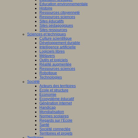
Education environnementale
Histoire
Ressources citoyenneté
Ressources sciences
Sites éducatifs
Sites pédagogiques
Sites ressources
Sciences et techniques
Culture scientifique
Développement durable
Intelligence artificielle
Logiciels libres
Métavers
Outils et logiciels
Réalité augmentée
Ressources sciences
Robotique
Technologies
Société
Acteurs des territoires
Ecole et structure
Economie
Ecosystème éducatif
Génération internet
Handicap
Mondialisation
Normes scolaires
Regards sur l’Ecole
Santé
Société connectée
Territoires et projets
Territoires