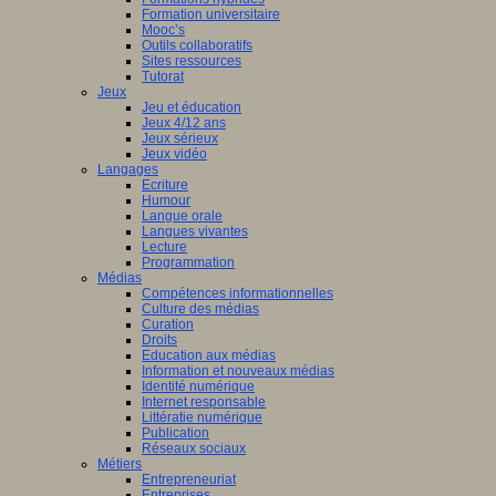
Formation universitaire
Mooc’s
Outils collaboratifs
Sites ressources
Tutorat
Jeux
Jeu et éducation
Jeux 4/12 ans
Jeux sérieux
Jeux vidéo
Langages
Ecriture
Humour
Langue orale
Langues vivantes
Lecture
Programmation
Médias
Compétences informationnelles
Culture des médias
Curation
Droits
Education aux médias
Information et nouveaux médias
Identité numérique
Internet responsable
Littératie numérique
Publication
Réseaux sociaux
Métiers
Entrepreneuriat
Entreprises