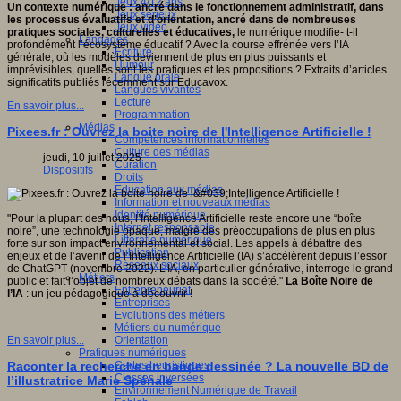
Jeux 4/12 ans
Un contexte numérique : ancré dans le fonctionnement administratif, dans
Jeux sérieux
les processus évaluatifs et d’orientation, ancré dans de nombreuses
Jeux vidéo
pratiques sociales, culturelles et éducatives,
le numérique modifie- t-il
Langages
profondément l’écosystème éducatif ? Avec
la course effrénée vers l’IA
Ecriture
générale, où les modèles deviennent de plus en plus puissants et
Humour
imprévisibles, quelles sont les pratiques et les propositions ? Extraits d’articles
Langue orale
significatifs publiés récemment sur Educavox.
Langues vivantes
Lecture
En savoir plus...
Programmation
Médias
Pixees.fr : Ouvrez la boite noire de l'Intelligence Artificielle !
Compétences informationnelles
Culture des médias
jeudi, 10 juillet 2025
Curation
Dispositifs
Droits
Education aux médias
Information et nouveaux médias
Identité numérique
"Pour la plupart des nous, l’Intelligence Artificielle reste encore une “boîte
Internet responsable
noire”, une technologie opaque, malgré des préoccupations de plus en plus
Littératie numérique
forte sur son impact environnemental et social. Les appels à débattre des
Publication
enjeux et de l’avenir de l’Intelligence Artificielle (IA) s’accélèrent depuis l’essor
Réseaux sociaux
de ChatGPT (novembre 2022). L’IA, en particulier générative, interroge le grand
Métiers
public et fait l’objet de nombreux débats dans la société."
La Boîte Noire de
Entrepreneuriat
l’IA
: un jeu pédagogique à découvrir !
Entreprises
Evolutions des métiers
Métiers du numérique
Orientation
En savoir plus...
Pratiques numériques
Cartes heuristiques
Raconter la recherche en bande dessinée ? La nouvelle BD de
Classes inversées
l’illustratrice Marie Spénale
Environnement Numérique de Travail