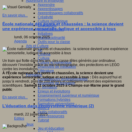
Apprendre et enseigner
Apprendre
Apprentissages
Apprentissages collaboratifs
En savoir plus...
Créativité
Culture numérique
École nationale des ponts et chaussées : la science devient
Evaluations
une expérience sensorielle, ludique et accessible à tous
Individualisation
Initiatives
lundi, 06 octobre 2025
Interdisciplinarité
Agenda
Outils pour la classe
Arts et Culture
Art
Cinéma
Culture
Un train qui flotte dans les airs, des casse-têtes générés par ordinateur,
Culture et numérique
découvrir l’invisible grâce au microtomographe, des protections en LEGO
Dispositifs de médiation
contre les inondations...
Littérature
À l’École nationale des ponts et chaussées, la science devient une
Formation
expérience sensorielle, ludique et accessible à tous :
Dès aujourd’hui et
Compétences professionnelles
jusqu’à vendredi, près de 200 élèves et collégiens vivront des expériences
Dispositifs de formation
scientifiques.
Samedi 11 octobre 2025 à Champs-sur-Marne pour le grand
E- formation
public
Enjeux et évolutions
Enseignement supérieur et numérique
En savoir plus...
Formations hybrides
Formation universitaire
L’éducation dans l'écosystème numérique (2)
Mooc’s
Outils collaboratifs
mardi, 22 juillet 2025
Sites ressources
Editos
Tutorat
Jeux
Jeu et éducation