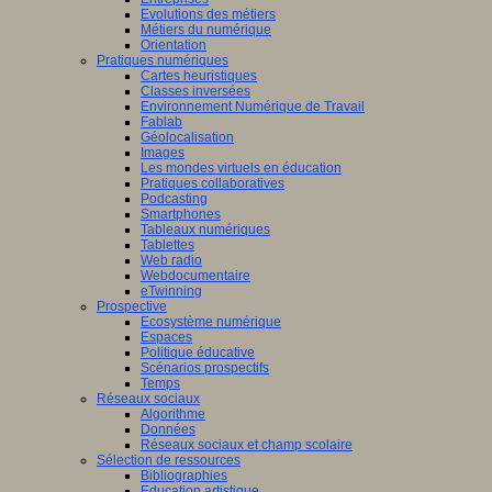
Evolutions des métiers
Métiers du numérique
Orientation
Pratiques numériques
Cartes heuristiques
Classes inversées
Environnement Numérique de Travail
Fablab
Géolocalisation
Images
Les mondes virtuels en éducation
Pratiques collaboratives
Podcasting
Smartphones
Tableaux numériques
Tablettes
Web radio
Webdocumentaire
eTwinning
Prospective
Ecosystème numérique
Espaces
Politique éducative
Scénarios prospectifs
Temps
Réseaux sociaux
Algorithme
Données
Réseaux sociaux et champ scolaire
Sélection de ressources
Bibliographies
Education artistique