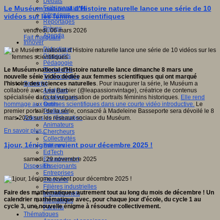
Débats
Faits marquants
Le Muséum national d’Histoire naturelle lance une série de 10
Interviews
vidéos sur les femmes scientifiques
Reportages
Brèves
vendredi, 06 mars 2026
Agenda
Fait marquant
Innover
Didactique
Dispositifs
Pédagogie
Recherche
Le Muséum national d’Histoire naturelle lance dimanche 8 mars une
Technologies
nouvelle série vidéo dédiée aux femmes scientifiques qui ont marqué
Savoir(s)
l’histoire des sciences naturelles
. Pour inaugurer la série, le Muséum a
Analyses
collaboré avec Léa Barbier (@leapassionvintage), créatrice de contenus
Conférences
spécialisée dans la vulgarisation de portraits féminins historiques.
Elle rend
Outils
hommage aux femmes scientifiques dans une courte vidéo introductive.
Le
Pratiques
premier portrait de la série, consacré à Madeleine Basseporte sera dévoilé le 8
Acteurs de l'éducation
mars 2026 sur les réseaux sociaux du Muséum.
Animateurs
En savoir plus...
Chercheurs
Collectivités
1jour, 1énigme revient pour décembre 2025 !
Editeurs
EdTech
Encadrement
samedi, 29 novembre 2025
Enseignants
Dispositifs
Entreprises
Etudiants
Filières industrielles
Faire des mathématiques autrement tout au long du mois de décembre ! Un
Institutionnels
calendrier mathématique avec, pour chaque jour d'école, du cycle 1 au
Médiateurs
cycle 3, une nouvelle énigme à résoudre collectivement.
Parents
Thématiques