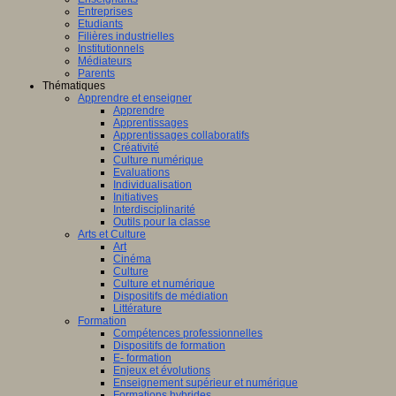
Entreprises
Etudiants
Filières industrielles
Institutionnels
Médiateurs
Parents
Thématiques
Apprendre et enseigner
Apprendre
Apprentissages
Apprentissages collaboratifs
Créativité
Culture numérique
Evaluations
Individualisation
Initiatives
Interdisciplinarité
Outils pour la classe
Arts et Culture
Art
Cinéma
Culture
Culture et numérique
Dispositifs de médiation
Littérature
Formation
Compétences professionnelles
Dispositifs de formation
E- formation
Enjeux et évolutions
Enseignement supérieur et numérique
Formations hybrides