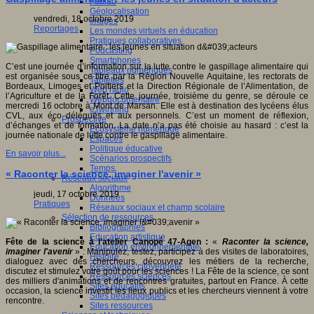
Fablab
Géolocalisation
vendredi, 18 octobre 2019
Images
Reportages
Les mondes virtuels en éducation
Pratiques collaboratives
Podcasting
Smartphones
C’est une journée d’information sur la lutte contre le gaspillage alimentaire qui
Tableaux numériques
est organisée sous ce titre par la Région Nouvelle Aquitaine, les rectorats de
Tablettes
Bordeaux, Limoges et Poitiers et la Direction Régionale de l’Alimentation, de
Web radio
l’Agriculture et de la Forêt. Cette journée, troisième du genre, se déroule ce
Webdocumentaire
mercredi 16 octobre à Mont de Marsan. Elle est à destination des lycéens élus
eTwinning
CVL, aux éco délégués et aux personnels. C’est un moment de réflexion,
Prospective
d’échanges et de formation. La date n’a pas été choisie au hasard : c’est la
Ecosystème numérique
journée nationale de lutte contre le gaspillage alimentaire.
Espaces
Politique éducative
En savoir plus...
Scénarios prospectifs
Temps
« Raconter la science, imaginer l'avenir »
Réseaux sociaux
Algorithme
jeudi, 17 octobre 2019
Données
Pratiques
Réseaux sociaux et champ scolaire
Sélection de ressources
Bibliographies
Education artistique
Fête de la science à l'atelier Canopé 47-Agen :
«
Raconter la science,
Education environnementale
imaginer l'avenir
» : Manipulez, testez, participez à des visites de laboratoires,
Histoire
dialoguez avec des chercheurs, découvrez les métiers de la recherche,
Ressources citoyenneté
discutez et stimulez votre goût pour les sciences ! La Fête de la science, ce sont
Ressources sciences
des milliers d'animations et de rencontres gratuites, partout en France. À cette
Sites éducatifs
occasion, la science investit les lieux publics et les chercheurs viennent à votre
Sites pédagogiques
rencontre.
Sites ressources