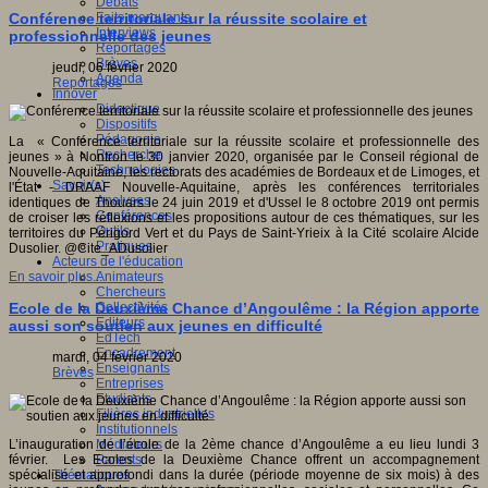
Débats
Faits marquants
Conférence territoriale sur la réussite scolaire et
Interviews
professionnelle des jeunes
Reportages
Brèves
jeudi, 06 février 2020
Agenda
Reportages
Innover
Didactique
Dispositifs
Pédagogie
La « Conférence territoriale sur la réussite scolaire et professionnelle des
Recherche
jeunes » à Nontron le 30 janvier 2020, organisée par le Conseil régional de
Technologies
Nouvelle-Aquitaine, les rectorats des académies de Bordeaux et de Limoges, et
Savoir(s)
l'État - DRAAF Nouvelle-Aquitaine, après les conférences territoriales
Analyses
identiques de Thouars le 24 juin 2019 et d'Ussel le 8 octobre 2019 ont permis
Conférences
de croiser les réflexions et les propositions autour de ces thématiques, sur les
Outils
territoires du Périgord Vert et du Pays de Saint-Yrieix à la Cité scolaire Alcide
Pratiques
Dusolier. @Cite_ADusolier
Acteurs de l'éducation
Animateurs
En savoir plus...
Chercheurs
Collectivités
Ecole de la Deuxième Chance d’Angoulême : la Région apporte
Editeurs
aussi son soutien aux jeunes en difficulté
EdTech
Encadrement
mardi, 04 février 2020
Enseignants
Brèves
Entreprises
Etudiants
Filières industrielles
Institutionnels
Médiateurs
L’inauguration de l’école de la 2ème chance d’Angoulême a eu lieu lundi 3
Parents
février. Les Ecoles de la Deuxième Chance offrent un accompagnement
Thématiques
spécialisé et approfondi dans la durée (période moyenne de six mois) à des