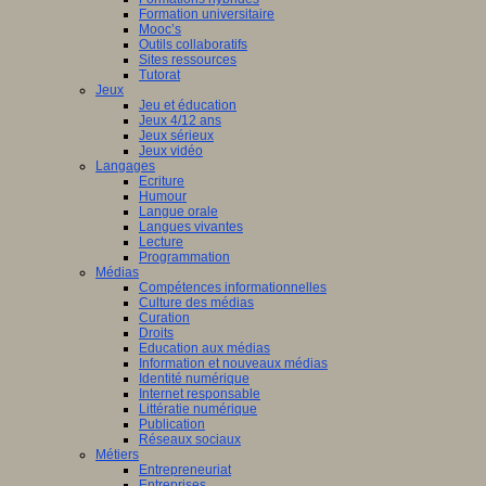
Formation universitaire
Mooc’s
Outils collaboratifs
Sites ressources
Tutorat
Jeux
Jeu et éducation
Jeux 4/12 ans
Jeux sérieux
Jeux vidéo
Langages
Ecriture
Humour
Langue orale
Langues vivantes
Lecture
Programmation
Médias
Compétences informationnelles
Culture des médias
Curation
Droits
Education aux médias
Information et nouveaux médias
Identité numérique
Internet responsable
Littératie numérique
Publication
Réseaux sociaux
Métiers
Entrepreneuriat
Entreprises