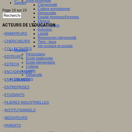
Vivre ensemble
Suivant
Citoyenneté
Culture européenne
Page 10 sur 23
Démocratie
Egalité Hommes/Femmes
Ethique
ACTEURS DE L'EDUCATION
Gouvernance
Inclusion
-
ANIMATEURS
Laïcité
Ressources citoyenneté
-
CHERCHEURS
Tiers - lieux
Vie scolaire et sociale
-
COLLECTIVITES
Niveaux
Périscolaire
-
EDITEURS
Ecole maternelle
Ecole élémentaire
-
EDTECH
Collège
Lycée
-
ENCADREMENT
Université
Les auteurs
-
ENSEIGNANTS
-
ENTREPRISES
-
ETUDIANTS
-
FILIERES INDUSTRIELLES
-
INSTITUTIONNELS
-
MEDIATEURS
-
PARENTS