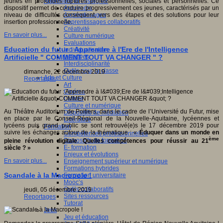
Apprendre et enseigner
jeunes en profondes ruptures professionnelles, sociales et personnelles. Ce
Apprendre
dispositif permet de conduire progressivement ces jeunes, caractérisés par un
Apprentissages
niveau de difficultés conséquent, vers des étapes et des solutions pour leur
Apprentissages collaboratifs
insertion professionnelle.
Créativité
En savoir plus...
Culture numérique
Evaluations
Education du futur : Apprendre à l'Ere de l'Intelligence
Individualisation
Initiatives
Artificielle " COMMENT TOUT VA CHANGER " ?
Interdisciplinarité
Outils pour la classe
dimanche, 22 décembre 2019
Arts et Culture
Reportages
Art
Cinéma
Culture
Culture et numérique
Au Théâtre Auditorium de Poitiers, dans le cadre de l’Université du Futur, mise
Dispositifs de médiation
en place par le Conseil-Régional de la Nouvelle-Aquitaine, lycéennes et
Littérature
lycéens puis grand public se sont retrouvé(e)s le 17 décembre 2019 pour
Formation
suivre les échanges autour de la thématique : «
Éduquer dans un monde en
Compétences professionnelles
ème
Dispositifs de formation
pleine révolution digitale
.
Quelles compétences pour réussir au 21
E- formation
siècle ? »
Enjeux et évolutions
En savoir plus...
Enseignement supérieur et numérique
Formations hybrides
Scandale à la Macropole !
Formation universitaire
Mooc’s
Outils collaboratifs
jeudi, 05 décembre 2019
Sites ressources
Reportages
Tutorat
Jeux
Jeu et éducation