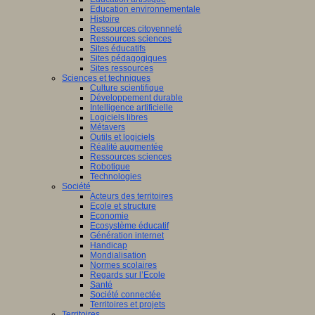
Education environnementale
Histoire
Ressources citoyenneté
Ressources sciences
Sites éducatifs
Sites pédagogiques
Sites ressources
Sciences et techniques
Culture scientifique
Développement durable
Intelligence artificielle
Logiciels libres
Métavers
Outils et logiciels
Réalité augmentée
Ressources sciences
Robotique
Technologies
Société
Acteurs des territoires
Ecole et structure
Economie
Ecosystème éducatif
Génération internet
Handicap
Mondialisation
Normes scolaires
Regards sur l’Ecole
Santé
Société connectée
Territoires et projets
Territoires