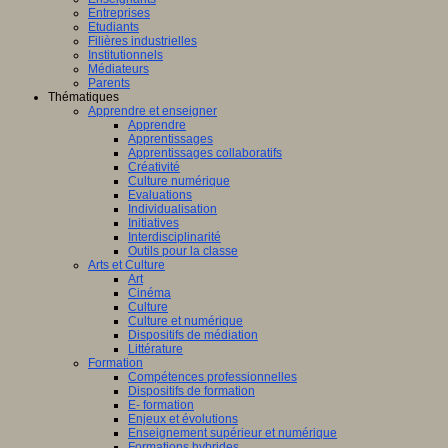
Entreprises
Etudiants
Filières industrielles
Institutionnels
Médiateurs
Parents
Thématiques
Apprendre et enseigner
Apprendre
Apprentissages
Apprentissages collaboratifs
Créativité
Culture numérique
Evaluations
Individualisation
Initiatives
Interdisciplinarité
Outils pour la classe
Arts et Culture
Art
Cinéma
Culture
Culture et numérique
Dispositifs de médiation
Littérature
Formation
Compétences professionnelles
Dispositifs de formation
E- formation
Enjeux et évolutions
Enseignement supérieur et numérique
Formations hybrides