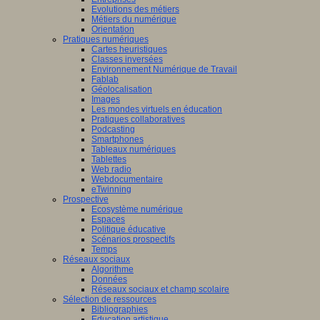
Evolutions des métiers
Métiers du numérique
Orientation
Pratiques numériques
Cartes heuristiques
Classes inversées
Environnement Numérique de Travail
Fablab
Géolocalisation
Images
Les mondes virtuels en éducation
Pratiques collaboratives
Podcasting
Smartphones
Tableaux numériques
Tablettes
Web radio
Webdocumentaire
eTwinning
Prospective
Ecosystème numérique
Espaces
Politique éducative
Scénarios prospectifs
Temps
Réseaux sociaux
Algorithme
Données
Réseaux sociaux et champ scolaire
Sélection de ressources
Bibliographies
Education artistique