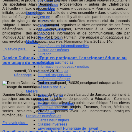
Demandez le programme Salle plénière, Hôtel de Région Nouvelle Aquitaine !
Jeux 4/12 ans
Un spectateur Alain Jeannel. « Procès-fiction » autour de L’Intelligence
Jeux sérieux
Artificielle / « faux » procès pour « vraies » questions. « Pour moi la question
Jeux vidéo
initiale, la question éthique, est celle du « vivre ensemble » dans le cadre d’une
Langages
humanité élargie. Imaginons en effet qu’il y ait demain, parmi nous, de plus en
Ecriture
plus de cyborgs, de clones, de robots androïdes comme celui du japonais
Humour
Ishiguro. Il faudra savoir comment organiser le vivre ensemble de ces êtres
Langue orale
hétérogènes… » Jean Michel Besnier, Professeur à la Sorbonne en
Langues vivantes
philosophie des technologies information et de communication, cité par
Lecture
Monique Atlan et Roger - Pol Droit in
Humain, une enquête philosophique sur
Programmation
ces révolutions qui changent nos vies,
Flammarion Paris 2012, p.140.
Médias
Compétences informationnelles
En savoir plus...
Culture des médias
Curation
Damien Dubreuil : Tout en pratiquant, l'enseignant éduque au
Droits
bon usage du numérique.
Education aux médias
Information et nouveaux médias
Identité numérique
samedi, 30 novembre 2019
Internet responsable
Pédagogie
Littératie numérique
Publication
Réseaux sociaux
Métiers
Damien Dubreuil, Principal du Collège Jean Lartaud de Jarnac, a été invité à
Entrepreneuriat
participer aux échanges sur la table ronde proposée à Educatice : Comment
Entreprises
mettre en œuvre une politique éducative d’un point de vue éthique ? Les élèves
Evolutions des métiers
peuvent dans le cadre des nombreux projets, Erasmus, fablab, Médialab,
Métiers du numérique
sorties scolaires, activités sportives...avoir de nombreuses pratiques
Orientation
numériques.
Pratiques numériques
Cartes heuristiques
En savoir plus...
Classes inversées
Environnement Numérique de Travail
Gaspillage alimentaire : les jeunes en situation d'acteurs