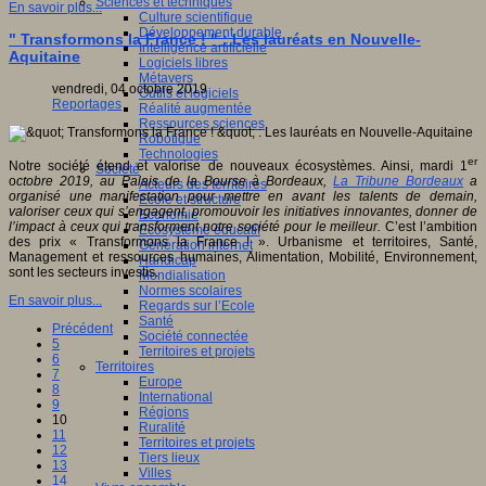
Sciences et techniques
En savoir plus...
Culture scientifique
Développement durable
" Transformons la France ! " : Les lauréats en Nouvelle-
Intelligence artificielle
Aquitaine
Logiciels libres
Métavers
vendredi, 04 octobre 2019
Outils et logiciels
Reportages
Réalité augmentée
Ressources sciences
Robotique
Technologies
er
Notre société étend et valorise de nouveaux écosystèmes. Ainsi, mardi 1
Société
o
ctobre 2019, au Palais de la Bourse à Bordeaux,
La Tribune Bordeaux
a
Acteurs des territoires
organisé une manifestation pour mettre en avant les talents de demain,
Ecole et structure
valoriser ceux qui s’engagent, promouvoir les initiatives innovantes, donner de
Economie
l’impact à ceux qui transforment notre société pour le meilleur.
C’est l’ambition
Ecosystème éducatif
des prix « Transformons la France ! ». Urbanisme et territoires, Santé,
Génération internet
Management et ressources humaines, Alimentation, Mobilité, Environnement,
Handicap
sont les secteurs investis.
Mondialisation
Normes scolaires
En savoir plus...
Regards sur l’Ecole
Santé
Précédent
Société connectée
5
Territoires et projets
6
Territoires
7
Europe
8
International
9
Régions
10
Ruralité
11
Territoires et projets
12
Tiers lieux
13
Villes
14