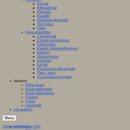
Europe
International
Régions
Ruralité
Territoires et projets
Tiers lieux
Villes
Vivre ensemble
Citoyenneté
Culture européenne
Démocratie
Egalité Hommes/Femmes
Ethique
Gouvernance
Inclusion
Laïcité
Ressources citoyenneté
Tiers - lieux
Vie scolaire et sociale
Niveaux
Périscolaire
Ecole maternelle
Ecole élémentaire
Collège
Lycée
Université
Les auteurs
Menu
S'abonner à ce flux RSS
S'informer