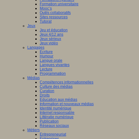
Formation universitaire
Mooc’s
Outils collaboratifs
Sites ressources
Tutorat
Jeux
Jeu et éducation
Jeux 4/12 ans
Jeux sérieux
Jeux vidéo
Langages
Ecriture
Humour
Langue orale
Langues vivantes
Lecture
Programmation
Médias
Compétences informationnelles
Culture des médias
Curation
Droits
Education aux médias
Information et nouveaux médias
Identité numérique
Internet responsable
Littératie numérique
Publication
Réseaux sociaux
Métiers
Entrepreneuriat
Entreprises