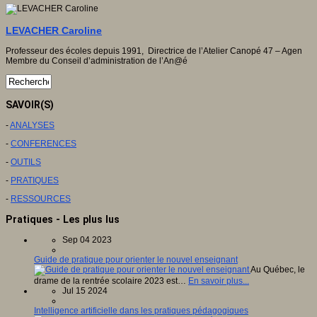
LEVACHER Caroline
Professeur des écoles depuis 1991, Directrice de l’Atelier Canopé 47 – Agen
Membre du Conseil d’administration de l’An@é
SAVOIR(S)
-
ANALYSES
-
CONFERENCES
-
OUTILS
-
PRATIQUES
-
RESSOURCES
Pratiques - Les plus lus
Sep 04 2023
Guide de pratique pour orienter le nouvel enseignant
Au Québec, le
drame de la rentrée scolaire 2023 est…
En savoir plus...
Jul 15 2024
Intelligence artificielle dans les pratiques pédagogiques