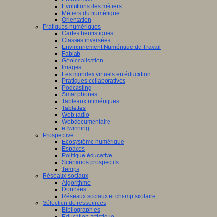
Evolutions des métiers
Métiers du numérique
Orientation
Pratiques numériques
Cartes heuristiques
Classes inversées
Environnement Numérique de Travail
Fablab
Géolocalisation
Images
Les mondes virtuels en éducation
Pratiques collaboratives
Podcasting
Smartphones
Tableaux numériques
Tablettes
Web radio
Webdocumentaire
eTwinning
Prospective
Ecosystème numérique
Espaces
Politique éducative
Scénarios prospectifs
Temps
Réseaux sociaux
Algorithme
Données
Réseaux sociaux et champ scolaire
Sélection de ressources
Bibliographies
Education artistique