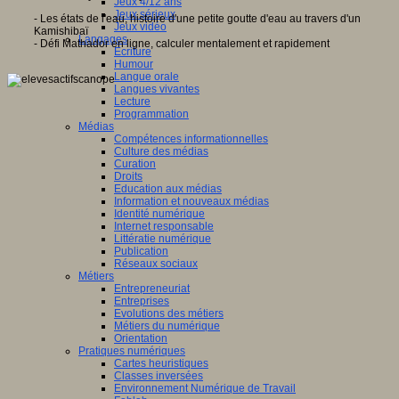
Jeux 4/12 ans
Jeux sérieux
- Les états de l'eau, histoire d'une petite goutte d'eau au travers d'un
Jeux vidéo
Kamishibaï
Langages
- Défi Mathador en ligne, calculer mentalement et rapidement
Ecriture
Humour
Langue orale
Langues vivantes
Lecture
Programmation
Médias
Compétences informationnelles
Culture des médias
Curation
Droits
Education aux médias
Information et nouveaux médias
Identité numérique
Internet responsable
Littératie numérique
Publication
Réseaux sociaux
Métiers
Entrepreneuriat
Entreprises
Evolutions des métiers
Métiers du numérique
Orientation
Pratiques numériques
Cartes heuristiques
Classes inversées
Environnement Numérique de Travail