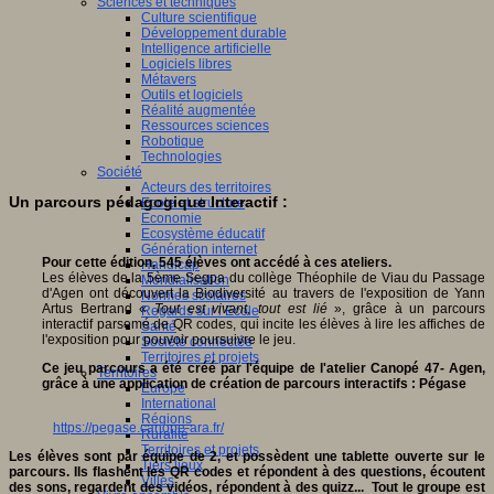
Sciences et techniques
Culture scientifique
Développement durable
Intelligence artificielle
Logiciels libres
Métavers
Outils et logiciels
Réalité augmentée
Ressources sciences
Robotique
Technologies
Société
Acteurs des territoires
Un parcours pédagogique Interactif :
Ecole et structure
Economie
Ecosystème éducatif
Génération internet
Pour cette édition, 545 élèves ont accédé à ces ateliers.
Handicap
Les élèves de la 5ème Segpa du collège Théophile de Viau du Passage
Mondialisation
d'Agen ont découvert la Biodiversité au travers de l'exposition de Yann
Normes scolaires
Artus Bertrand «
Tout est vivant, tout est lié
», grâce à un parcours
Regards sur l’Ecole
interactif parsemé de QR codes, qui incite les élèves à lire les affiches de
Santé
l'exposition pour pouvoir poursuivre le jeu.
Société connectée
Territoires et projets
Ce jeu parcours a été créé par l'équipe de l'atelier Canopé 47- Agen,
Territoires
grâce à une application de création de parcours interactifs : Pégase
Europe
International
Régions
https://pegase.canope-ara.fr/
Ruralité
Territoires et projets
Les élèves sont par équipe de 2, et possèdent une tablette ouverte sur le
Tiers lieux
parcours. Ils flashent les QR codes et répondent à des questions, écoutent
Villes
des sons, regardent des vidéos, répondent à des quizz... Tout le groupe est