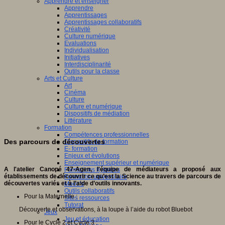
Apprendre et enseigner
Apprendre
Apprentissages
Apprentissages collaboratifs
Créativité
Culture numérique
Evaluations
Individualisation
Initiatives
Interdisciplinarité
Outils pour la classe
Arts et Culture
Art
Cinéma
Culture
Culture et numérique
Dispositifs de médiation
Littérature
Formation
Compétences professionnelles
Des parcours de découvertes
Dispositifs de formation
E- formation
Enjeux et évolutions
Enseignement supérieur et numérique
A
l'atelier Canopé 47-Agen, l'équipe de médiateurs a proposé aux
Formations hybrides
établissements de découvrir ce qu’est la Science au travers de parcours de
Formation universitaire
découvertes variés et à l’aide d’outils innovants.
Mooc’s
Outils collaboratifs
Pour la Maternelle :
Sites ressources
Tutorat
Découverte et observations, à la loupe à l’aide du robot Bluebot
Jeux
Jeu et éducation
Pour le Cycle 2 et Cycle 3 :