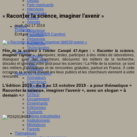
Débats
Faits marquants
Interviews
Reportages
« Raconter la science, imaginer l'avenir »
Brèves
Agenda
jeudi, Oct 17 2019
Innover
Pratiques
Didactique
Écrit par
LEVACHER Caroline
Dispositifs
Pédagogie
Recherche
Technologies
Fête de la science à l'atelier Canopé 47-Agen :
«
Raconter la science,
Savoir(s)
imaginer l'avenir
» : Manipulez, testez, participez à des visites de laboratoires,
Analyses
dialoguez avec des chercheurs, découvrez les métiers de la recherche,
Conférences
discutez et stimulez votre goût pour les sciences ! La Fête de la science, ce sont
Outils
des milliers d'animations et de rencontres gratuites, partout en France. À cette
Pratiques
occasion, la science investit les lieux publics et les chercheurs viennent à votre
Acteurs de l'éducation
rencontre.
Animateurs
Chercheurs
L'édition 2019 - du 5 au 13 octobre 2019 - a pour thématique «
Collectivités
Raconter la science, imaginer l'avenir », avec un slogan « à
Editeurs
demain ».
EdTech
Encadrement
Enseignants
Entreprises
Etudiants
Filières industrielles
Institutionnels
Médiateurs
Parents
Thématiques