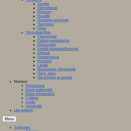
Europe
International
Régions
Ruralité
Territoires et projets
Tiers lieux
Villes
Vivre ensemble
Citoyenneté
Culture européenne
Démocratie
Egalité Hommes/Femmes
Ethique
Gouvernance
Inclusion
Laïcité
Ressources citoyenneté
Tiers - lieux
Vie scolaire et sociale
Niveaux
Périscolaire
Ecole maternelle
Ecole élémentaire
Collège
Lycée
Université
Les auteurs
Menu
S'informer