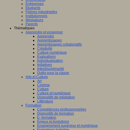
Entreprises
Etudiants
Filières industrielles
Institutionnels
Médiateurs
Parents
Thématiques
Apprendre et enseigner
Apprendre
Apprentissages
Apprentissages collaboratifs
Créativité
Culture numérique
Evaluations
Individualisation
Initiatives
Interdisciplinarité
Outils pour la classe
Arts et Culture
Art
Cinéma
Culture
Culture et numérique
Dispositifs de médiation
Littérature
Formation
Compétences professionnelles
Dispositifs de formation
E- formation
Enjeux et évolutions
Enseignement supérieur et numérique
Formations hybrides