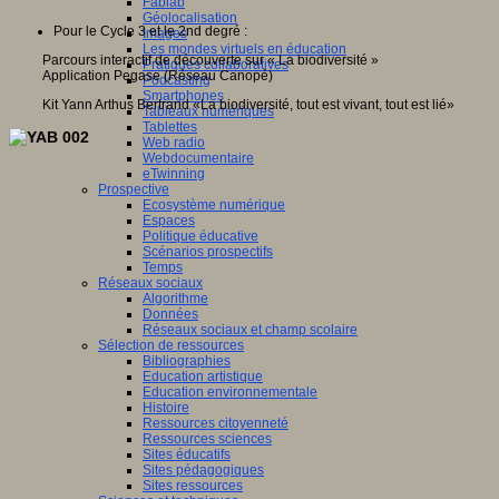
Fablab
Géolocalisation
Pour le Cycle 3 et le 2nd degré :
Images
Les mondes virtuels en éducation
Parcours interactif de découverte sur « La biodiversité »
Pratiques collaboratives
Application Pegase (Réseau Canopé)
Podcasting
Smartphones
Kit Yann Arthus Bertrand «La biodiversité, tout est vivant, tout est lié»
Tableaux numériques
Tablettes
Web radio
Webdocumentaire
eTwinning
Prospective
Ecosystème numérique
Espaces
Politique éducative
Scénarios prospectifs
Temps
Réseaux sociaux
Algorithme
Données
Réseaux sociaux et champ scolaire
Sélection de ressources
Bibliographies
Education artistique
Education environnementale
Histoire
Ressources citoyenneté
Ressources sciences
Sites éducatifs
Sites pédagogiques
Sites ressources