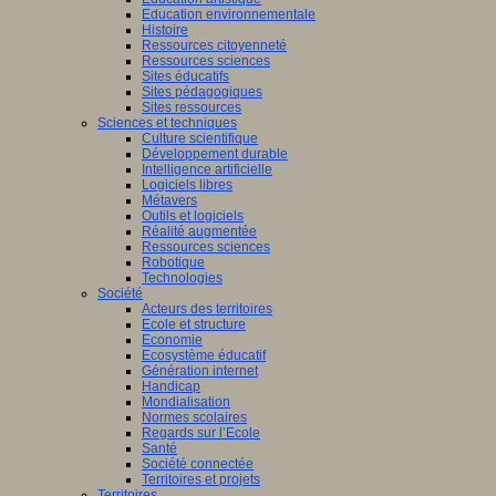
Education environnementale
Histoire
Ressources citoyenneté
Ressources sciences
Sites éducatifs
Sites pédagogiques
Sites ressources
Sciences et techniques
Culture scientifique
Développement durable
Intelligence artificielle
Logiciels libres
Métavers
Outils et logiciels
Réalité augmentée
Ressources sciences
Robotique
Technologies
Société
Acteurs des territoires
Ecole et structure
Economie
Ecosystème éducatif
Génération internet
Handicap
Mondialisation
Normes scolaires
Regards sur l’Ecole
Santé
Société connectée
Territoires et projets
Territoires