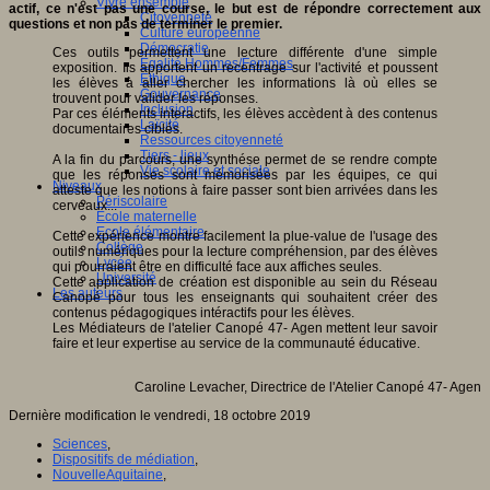
Vivre ensemble
actif, ce n'est pas une course, le but est de répondre correctement aux
Citoyenneté
questions et non pas de terminer le premier.
Culture européenne
Démocratie
Ces outils permettent une lecture différente d'une simple
Egalité Hommes/Femmes
exposition. Ils apportent un recentrage sur l'activité et poussent
Ethique
les élèves à aller chercher les informations là où elles se
Gouvernance
trouvent pour valider les réponses.
Inclusion
Par ces éléments interactifs, les élèves accèdent à des contenus
Laïcité
documentaires ciblés.
Ressources citoyenneté
Tiers - lieux
A la fin du parcours, une synthése permet de se rendre compte
Vie scolaire et sociale
que les réponses sont mémorisées par les équipes, ce qui
Niveaux
atteste que les notions à faire passer sont bien arrivées dans les
Périscolaire
cerveaux...
Ecole maternelle
Ecole élémentaire
Cette expérience montre facilement la plue-value de l'usage des
Collège
outils numériques pour la lecture compréhension, par des élèves
Lycée
qui pourraient être en difficulté face aux affiches seules.
Université
Cette application de création est disponible au sein du Réseau
Les auteurs
Canopé pour tous les enseignants qui souhaitent créer des
contenus pédagogiques intéractifs pour les élèves.
Les Médiateurs de l'atelier Canopé 47- Agen mettent leur savoir
faire et leur expertise au service de la communauté éducative.
Caroline Levacher, Directrice de l'Atelier Canopé 47- Agen
Dernière modification le vendredi, 18 octobre 2019
Sciences
,
Dispositifs de médiation
,
NouvelleAquitaine
,