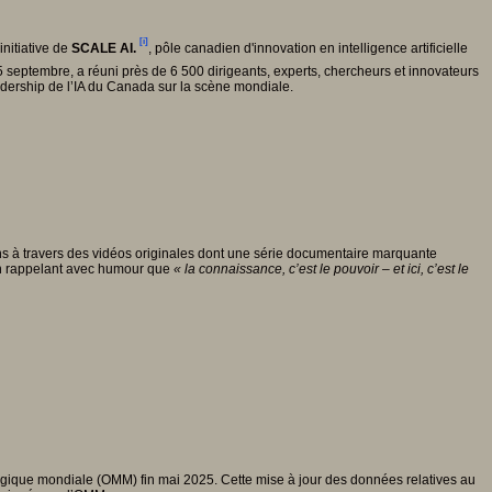
[i]
initiative de
SCALE AI.
, pôle canadien d'innovation en intelligence artificielle
25 septembre, a réuni près de 6 500 dirigeants, experts, chercheurs et innovateurs
adership de l’IA du Canada sur la scène mondiale.
ions à travers des vidéos originales dont une série documentaire marquante
e, en rappelant avec humour que
« la connaissance, c
’est le pouvoir – et ici, c
’est le
logique mondiale (OMM) fin mai 2025. Cette mise à jour des données relatives au