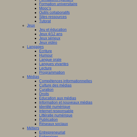
nciers
Formation universitaire
Mooc’s
ué
Outils collaboratifs
Sites ressources
Tutorat
mmation
Jeux
Jeu et éducation
ne
Jeux 4/12 ans
Jeux sérieux
Jeux vidéo
Langages
Ecriture
isme
Humour
Langue orale
st
è
me
Langues vivantes
ation
Lecture
en
Programmation
Médias
Compétences informationnelles
ship
Culture des médias
Curation
Droits
Education aux médias
a
Information et nouveaux médias
Identité numérique
Internet responsable
Littératie numérique
le.
Publication
Réseaux sociaux
Métiers
Entrepreneuriat
Entreprises