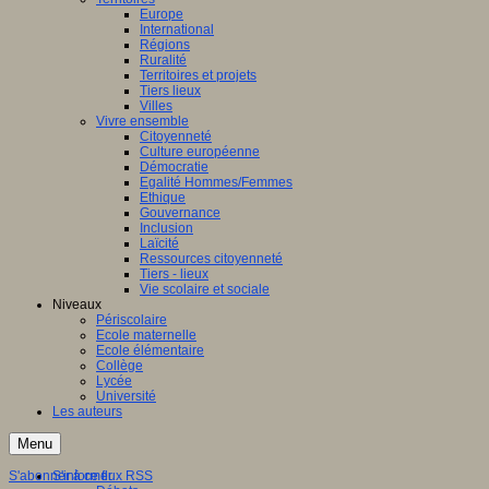
Europe
International
Régions
Ruralité
Territoires et projets
Tiers lieux
Villes
Vivre ensemble
Citoyenneté
Culture européenne
Démocratie
Egalité Hommes/Femmes
Ethique
Gouvernance
Inclusion
Laïcité
Ressources citoyenneté
Tiers - lieux
Vie scolaire et sociale
Niveaux
Périscolaire
Ecole maternelle
Ecole élémentaire
Collège
Lycée
Université
Les auteurs
Menu
S'abonner à ce flux RSS
S'informer