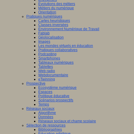
Evolutions des métiers
Métiers du numérique
Orientation
Pratiques numériques
Cartes heuristiques
/www.scaleai.ca/fr/
Classes inversées
Environnement Numérique de Travail
Fablab
Géolocalisation
Images
Les mondes virtuels en éducation
Pratiques collaboratives
Podcasting
Smartphones
/mila.quebec/fr
Tableaux numériques
Tablettes
Web radio
Webdocumentaire
eTwinning
Prospective
Ecosystème numérique
Espaces
Politique éducative
Scénarios prospectifs
Temps
Réseaux sociaux
Algorithme
Données
Réseaux sociaux et champ scolaire
Sélection de ressources
Bibliographies
Education artistique