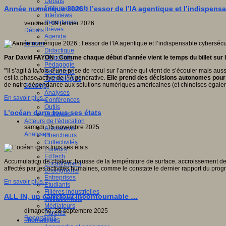
Débats
Faits marquants
Année numérique 2026 : l’essor de l’IA agentique et l’indispens
Interviews
Reportages
vendredi, 09 janvier 2026
Brèves
Débats
Agenda
Innover
Didactique
Dispositifs
Par David FAYON : Comme chaque début d’année vient le temps du billet sur 
Pédagogie
"
Il s’agit à la fois d’une prise de recul sur l’année qui vient de s’écouler mais a
Recherche
est la phase active de l’IA générative.
Elle prend des décisions autonomes pour 
Technologies
de notre dépendance aux solutions numériques américaines (et chinoises égale
Savoir(s)
Analyses
En savoir plus...
Conférences
Outils
L’océan dans tous ses états
Pratiques
Acteurs de l'éducation
samedi, 15 novembre 2025
Animateurs
Analyses
Chercheurs
Collectivités
Editeurs
EdTech
Accumulation de chaleur, hausse de la température de surface, accroissement de l
Encadrement
affectés par les activités humaines, comme le constate le dernier rapport du p
Enseignants
Entreprises
En savoir plus...
Etudiants
Filières industrielles
ALL IN, un carrefour incontournable …
Institutionnels
Médiateurs
dimanche, 28 septembre 2025
Parents
Reportages
Thématiques