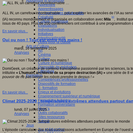
Apprendre et enseigner
Apprendre
Apprentissages
Apprentissages collaboratifs
ALL IN, un carrefour incontournable …pour explorer les avancées de l’IA au servi
Créativité
[ii]
(IA) reconnu mondialement et organisée en collaboration avec
Mila
, Institut qu
Culture numérique
issus de 40 pays. Plus de 200 conférenciers ont contribué à une programmation q
Evaluations
Individualisation
En savoir plus...
Initiatives
Interdisciplinarité
Oui ou non ! Tout est entre nos mains !
Outils pour la classe
Arts et Culture
mardi, 16 septembre 2025
Art
Analyses
Cinéma
Culture
Culture et numérique
Dispositifs de médiation
DomiGeek, un créateur de contenu francophone passionné par les sciences, la techn
Littérature
intitulée
« L
’humain, architecte de sa propre destruction (IA)
»
une série de 8 vi
Formation
pouvoir de ne pas laisser les robots prendre le dessus !
»
Compétences professionnelles
Dispositifs de formation
E- formation
Enjeux et évolutions
En savoir plus...
Enseignement supérieur et numérique
Formations hybrides
Climat 2025-2029 : températures extrêmes attendues partout da
Formation universitaire
Mooc’s
lundi, 07 juillet 2025
Outils collaboratifs
Analyses
Sites ressources
Tutorat
Jeux
Jeu et éducation
L’épisode caniculaire que nous connaissons actuellement en Europe de l’ouest vi