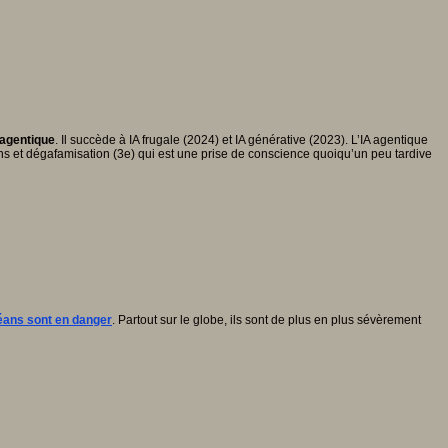
 agentique
. Il succède à IA frugale (2024) et IA générative (2023). L’IA agentique
ns et dégafamisation (3e) qui est une prise de conscience quoiqu’un peu tardive
éans sont en danger
. Partout sur le globe, ils sont de plus en plus sévèrement