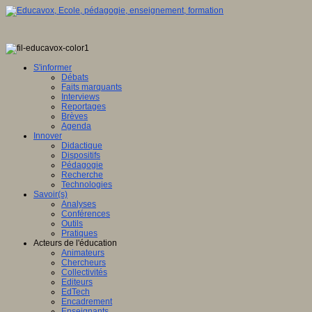
ence
tionale,
S'informer
Débats
ve
Faits marquants
Interviews
E
Reportages
Brèves
Agenda
Innover
Didactique
en
Dispositifs
ation
Pédagogie
Recherche
gence
Technologies
lle
Savoir(s)
Analyses
u
Conférences
lement
Outils
Pratiques
sée
Acteurs de l'éducation
Animateurs
ration
Chercheurs
Collectivités
Editeurs
EdTech
Encadrement
ois
Enseignants