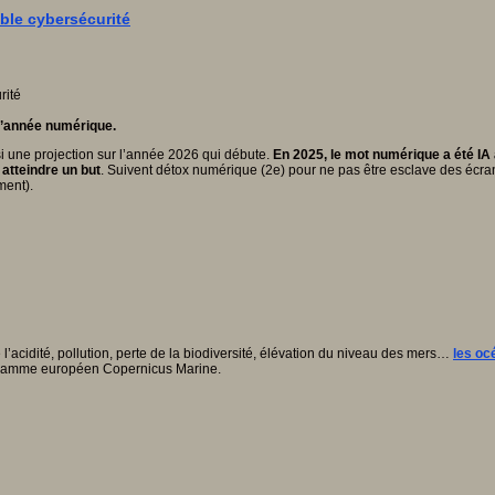
able cybersécurité
l’année numérique.
ussi une projection sur l’année 2026 qui débute.
En 2025, le mot numérique a été IA
atteindre un but
. Suivent détox numérique (2e) pour ne pas être esclave des écra
ment).
’acidité, pollution, perte de la biodiversité, élévation du niveau des mers…
les oc
rogramme européen Copernicus Marine.