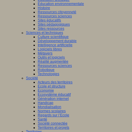
Education environnementale
Histoire
Ressources citoyenneté
Ressources sciences
Sites éducatifs
Sites pédagogiques
Sites ressources
Sciences et techniques
Culture scientifique
Développement durable
Intelligence artificielle
Logiciels libres
Métavers
Outils et logiciels
Réalité augmentée
Ressources sciences
Robotique
Technologies
Société
Acteurs des territoires
Ecole et structure
Economie
Ecosystème éducatif
Génération internet
Handicap
Mondialisation
Normes scolaires
Regards sur l’Ecole
Santé
Société connectée
Territoires et projets
Territoires