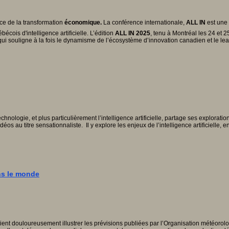
ce de la transformation
économique.
La conférence internationale,
ALL IN
est une 
ébécois d'intelligence artificielle. L’édition
ALL IN 2025
, tenu à Montréal les 24 et 
ui souligne à la fois le dynamisme de l’écosystème d’innovation canadien et le le
ologie, et plus particulièrement l’intelligence artificielle, partage ses explorat
déos au titre sensationnaliste. Il y explore les enjeux de l’intelligence artificiell
ns le monde
ent douloureusement illustrer les prévisions publiées par l’Organisation météoro