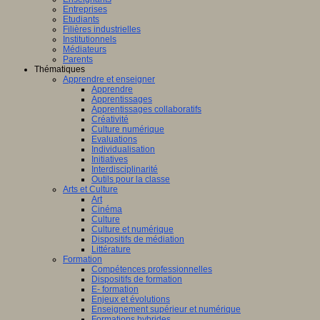
ligence
Entreprises
lle.
Etudiants
on
Filières industrielles
Institutionnels
Médiateurs
Parents
Thématiques
Apprendre et enseigner
al
Apprendre
Apprentissages
Apprentissages collaboratifs
Créativité
Culture numérique
bre,
Evaluations
Individualisation
Initiatives
Interdisciplinarité
Outils pour la classe
Arts et Culture
Art
nts,
Cinéma
,
Culture
eurs
Culture et numérique
Dispositifs de médiation
teurs
Littérature
Formation
Compétences professionnelles
Dispositifs de formation
E- formation
Enjeux et évolutions
Enseignement supérieur et numérique
Formations hybrides