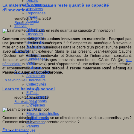
Débats
Faits marquants
La maternelle n’est pas en reste quant à sa capacité
Interviews
d’innovation !
Reportages
Brèves
vendredi, 24 mai 2019
Agenda
Reportages
Innover
Didactique
Dispositifs
Pédagogie
Comment encourager les actions innovantes en maternelle : Pourquoi pas
Recherche
une journée " ateliers numériques " ?
S’emparer du numérique à travers la
Technologies
mise en place d’ateliers numériques dans le cadre d’un projet sur une journée
Savoir(s)
avec un intervenant extérieur (dans le cas présent, Jean-François Cauche
Analyses
(Docteur en Histoire médiévale et Sciences de l’information, consultant,
Conférences
formateur, animateur en usages innovants, membre du CA de l’An@é,
site
Outils
périscolaire
sur Educavox) peut s’apparenter à une action innovante, créative
Pratiques
et expérimentale.
Cela s'est déroulé à l’école maternelle René Bétuing au
Acteurs de l'éducation
Passage d’Agen en Lot-et-Garonne.
Animateurs
Chercheurs
En savoir plus...
Collectivités
Editeurs
Learn to be zen @ school
EdTech
Encadrement
jeudi, 14 février 2019
Enseignants
Fait marquant
Entreprises
Etudiants
Filières industrielles
Institutionnels
Comment développer en classe un climat serein et ouvert aux apprentissages ?
Médiateurs
Comment mieux vivre et apprendre ensemble ?
Parents
En savoir plus...
Thématiques