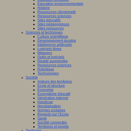
Education environnementale
Histoire
Ressources citoyenneté
Ressources sciences
Sites éducatifs
Sites pédagogiques
Sites ressources
Sciences et techniques
Culture scientifique
Développement durable
Intelligence artificielle
Logiciels libres
Métavers
Outils et logiciels
Réalité augmentée
Ressources sciences
Robotique
Technologies
Société
Acteurs des territoires
Ecole et structure
Economie
Ecosystème éducatif
Génération internet
Handicap
Mondialisation
Normes scolaires
Regards sur l’Ecole
Santé
Société connectée
Territoires et projets
Territoires