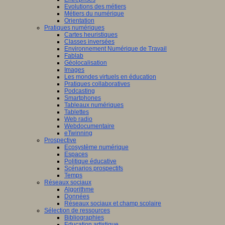
Evolutions des métiers
Métiers du numérique
Orientation
Pratiques numériques
Cartes heuristiques
Classes inversées
Environnement Numérique de Travail
Fablab
Géolocalisation
Images
Les mondes virtuels en éducation
Pratiques collaboratives
Podcasting
Smartphones
Tableaux numériques
Tablettes
Web radio
Webdocumentaire
eTwinning
Prospective
Ecosystème numérique
Espaces
Politique éducative
Scénarios prospectifs
Temps
Réseaux sociaux
Algorithme
Données
Réseaux sociaux et champ scolaire
Sélection de ressources
Bibliographies
Education artistique