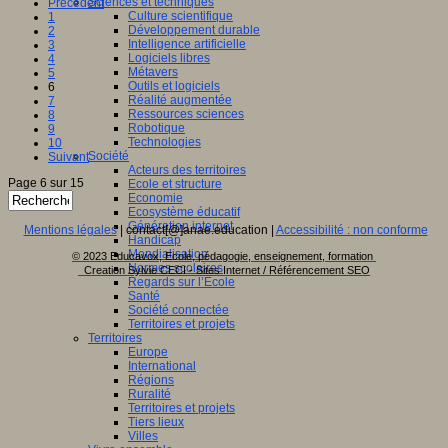
Sciences et techniques
Précédent
Culture scientifique
1
Développement durable
2
Intelligence artificielle
3
Logiciels libres
4
Métavers
5
Outils et logiciels
6
Réalité augmentée
7
Ressources sciences
8
Robotique
9
Technologies
10
Société
Suivant
Acteurs des territoires
Page 6 sur 15
Ecole et structure
Economie
Ecosystème éducatif
Génération internet
Mentions légales
| contact[@]anae.education |
Accessibilité : non conforme
Handicap
Mondialisation
© 2023 Educavox, Ecole, pédagogie, enseignement, formation
Normes scolaires
Creation Sylvie CECI - Sites Internet / Référencement SEO
Regards sur l’Ecole
Santé
Société connectée
Territoires et projets
Territoires
Europe
International
Régions
Ruralité
Territoires et projets
Tiers lieux
Villes