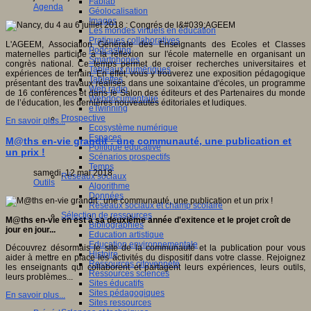
Fablab
Agenda
Géolocalisation
Images
Les mondes virtuels en éducation
Pratiques collaboratives
L'AGEEM, Association Générale des Enseignants des Ecoles et Classes
Podcasting
maternelles participe à la réflexion sur l'école maternelle en organisant un
Smartphones
congrès national. Ce temps permet de croiser recherches universitaires et
Tableaux numériques
expériences de terrain. En effet, vous y trouverez une exposition pédagogique
Tablettes
présentant des travaux réalisés dans une soixantaine d'écoles, un programme
Web radio
de 16 conférences et dans le Salon des éditeurs et des Partenaires du monde
Webdocumentaire
de l’éducation, les dernières nouveautés éditoriales et ludiques.
eTwinning
Prospective
En savoir plus...
Ecosystème numérique
Espaces
M@ths en-vie grandit : une communauté, une publication et
Politique éducative
un prix !
Scénarios prospectifs
Temps
samedi, 12 mai 2018
Réseaux sociaux
Outils
Algorithme
Données
Réseaux sociaux et champ scolaire
Sélection de ressources
M@ths en-vie en est à sa deuxième année d'exitence et le projet croît de
Bibliographies
jour en jour...
Education artistique
Education environnementale
Découvrez désormais le site de la communauté et la publication pour vous
Histoire
aider à mettre en place les activités du dispositif dans votre classe. Rejoignez
Ressources citoyenneté
les enseignants qui collaborent et partagent leurs expériences, leurs outils,
Ressources sciences
leurs problèmes...
Sites éducatifs
Sites pédagogiques
En savoir plus...
Sites ressources