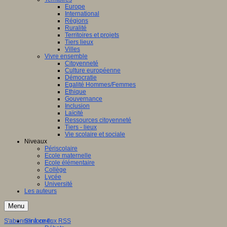
Europe
International
Régions
Ruralité
Territoires et projets
Tiers lieux
Villes
Vivre ensemble
Citoyenneté
Culture européenne
Démocratie
Egalité Hommes/Femmes
Ethique
Gouvernance
Inclusion
Laïcité
Ressources citoyenneté
Tiers - lieux
Vie scolaire et sociale
Niveaux
Périscolaire
Ecole maternelle
Ecole élémentaire
Collège
Lycée
Université
Les auteurs
Menu
S'abonner à ce flux RSS
S'informer