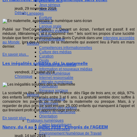
Jeux 4/12 ans
Jeux sérieux
jeudi, 29 novembre 2018
Jeux vidéo
Débats
Langages
Ecriture
Humour
Langue orale
Publié sur TheConversation : " Devant un écran, l’enfant est passif. Il est
Langues vivantes
médusé, littéralement, et il n’apprend rien " tels sont les propos d’une lucidité
Lecture
brutale que tient le neuropsychiatre Boris Cyrulnik dans une
interview accordée
Programmation
au
Monde
, lors des Assises de la maternelle qui avaient lieu à Paris en mars
Médias
dernier.
Compétences informationnelles
Culture des médias
En savoir plus...
Curation
Droits
Les inégalités solubles dès la maternelle
Education aux médias
Information et nouveaux médias
vendredi, 27 juillet 2018
Identité numérique
Chronique
Internet responsable
Littératie numérique
Publication
Réseaux sociaux
La scolarité va être obligatoire en France dès l'âge de trois ans; or, déjà, 97%
Métiers
des enfants sont scolarisés entre 3 et 6 ans. La gratuité semble donc suffire à
Entrepreneuriat
convaincre les parents de l'utilité de la maternelle ou presque. Mais, à y
Entreprises
regarder de plus près ce sont encore 25 000 enfants qui manquent à l'appel et
Evolutions des métiers
qui tireraient profit d'un apprentissage précoce.
Métiers du numérique
Orientation
En savoir plus...
Pratiques numériques
Cartes heuristiques
Nancy, du 4 au 6 juillet 2018 : Congrés de l'AGEEM
Classes inversées
Environnement Numérique de Travail
jeudi, 14 juin 2018