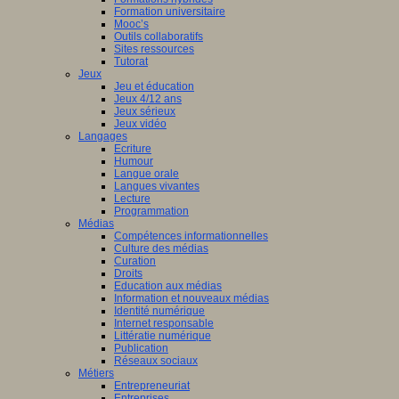
Formation universitaire
Mooc’s
Outils collaboratifs
Sites ressources
Tutorat
Jeux
Jeu et éducation
Jeux 4/12 ans
Jeux sérieux
Jeux vidéo
Langages
Ecriture
Humour
Langue orale
Langues vivantes
Lecture
Programmation
Médias
Compétences informationnelles
Culture des médias
Curation
Droits
Education aux médias
Information et nouveaux médias
Identité numérique
Internet responsable
Littératie numérique
Publication
Réseaux sociaux
Métiers
Entrepreneuriat
Entreprises