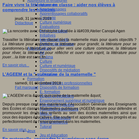
Apprendre et enseigner
Faire vivre la littérature en classe : aider nos élèves à
Apprendre
Apprentissages
comprendre les histoires
Apprentissages collaboratifs
Créativité
jeudi, 31 janvier 2019
Culture numérique
Didactique
Evaluations
Individualisation
Initiatives
Interdisciplinarité
Travailler la littérature en classe dès la maternelle mais pour quels objectifs ?
Outils pour la classe
La littérature pour apprendre, la littérature pour grandir, la littérature pour se
Arts et Culture
questionner, la littérature pour aller vers une culture commune, la littérature
Art
pour rêver, la littérature pour réfléchir et ouvrir son esprit, la littérature pour
Cinéma
jouer…la liste est sans fin…
Culture
En savoir plus...
Culture et numérique
Dispositifs de médiation
L’AGEEM et la " quinzaine de la maternelle "
Littérature
Formation
Compétences professionnelles
samedi, 01 décembre 2018
Dispositifs de formation
Fait marquant
E- formation
Enjeux et évolutions
Enseignement supérieur et numérique
Depuis presque cent ans maintenant, l’Association Générale des Enseignants
Formations hybrides
des Écoles et classes Maternelles publiques (AGEEM) œuvre pour défendre et
Formation universitaire
promouvoir les droits des enfants au sein des écoles maternelles ainsi que
Mooc’s
ceux des équipes éducatives. Elle soutient et apporte son aide au progrès et au
Outils collaboratifs
perfectionnement de l’enseignement dans les maternelles.
Sites ressources
Tutorat
En savoir plus...
Jeux
Jeu et éducation
En maternelle, apprendre le numérique sans écran