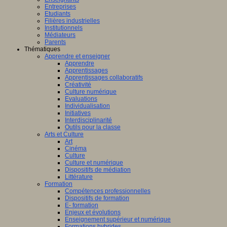
Entreprises
Etudiants
Filières industrielles
Institutionnels
Médiateurs
Parents
Thématiques
Apprendre et enseigner
Apprendre
Apprentissages
Apprentissages collaboratifs
Créativité
Culture numérique
Evaluations
Individualisation
Initiatives
Interdisciplinarité
Outils pour la classe
Arts et Culture
Art
Cinéma
Culture
Culture et numérique
Dispositifs de médiation
Littérature
Formation
Compétences professionnelles
Dispositifs de formation
E- formation
Enjeux et évolutions
Enseignement supérieur et numérique
Formations hybrides