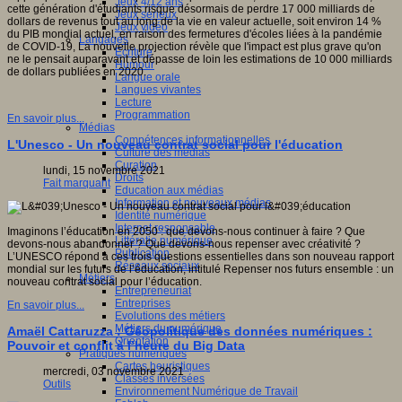
Jeux 4/12 ans
cette génération d'étudiants risque désormais de perdre 17 000 milliards de
Jeux sérieux
dollars de revenus tout au long de la vie en valeur actuelle, soit environ 14 %
Jeux vidéo
du PIB mondial actuel, en raison des fermetures d'écoles liées à la pandémie
Langages
de COVID-19, La nouvelle projection révèle que l'impact est plus grave qu'on
Ecriture
ne le pensait auparavant et dépasse de loin les estimations de 10 000 milliards
Humour
de dollars publiées en 2020.
Langue orale
Langues vivantes
Lecture
Programmation
En savoir plus...
Médias
Compétences informationnelles
L'Unesco - Un nouveau contrat social pour l'éducation
Culture des médias
Curation
lundi, 15 novembre 2021
Droits
Fait marquant
Education aux médias
Information et nouveaux médias
Identité numérique
Internet responsable
Imaginons l’éducation en 2050 : que devons-nous continuer à faire ? Que
Littératie numérique
devons-nous abandonner ? Que devons-nous repenser avec créativité ?
Publication
L’UNESCO répond à ces trois questions essentielles dans son nouveau rapport
Réseaux sociaux
mondial sur les futurs de l’éducation, intitulé Repenser nos futurs ensemble : un
Métiers
nouveau contrat social pour l’éducation.
Entrepreneuriat
Entreprises
En savoir plus...
Evolutions des métiers
Métiers du numérique
Amaël Cattaruzza : Géopolitique des données numériques :
Orientation
Pouvoir et conflit à l’heure du Big Data
Pratiques numériques
Cartes heuristiques
mercredi, 03 novembre 2021
Classes inversées
Outils
Environnement Numérique de Travail