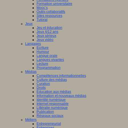
Formation universitaire
Mooc’s
Outils collaboratifs
Sites ressources
Tutorat
Jeux
Jeu et éducation
Jeux 4/12 ans
Jeux sérieux
Jeux vidéo
Langages
Ecriture
Humour
Langue orale
Langues vivantes
Lecture
Programmation
Médias
Compétences informationnelles
Culture des médias
Curation
Droits
Education aux médias
Information et nouveaux médias
Identité numérique
Internet responsable
Littératie numérique
Publication
Réseaux sociaux
Métiers
Entrepreneuriat
Entreprises