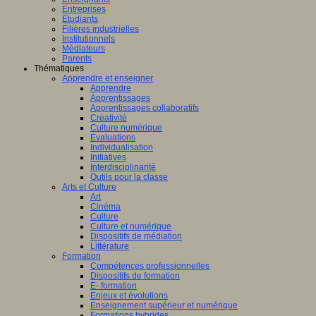
Entreprises
Etudiants
Filières industrielles
Institutionnels
Médiateurs
Parents
Thématiques
Apprendre et enseigner
Apprendre
Apprentissages
Apprentissages collaboratifs
Créativité
Culture numérique
Evaluations
Individualisation
Initiatives
Interdisciplinarité
Outils pour la classe
Arts et Culture
Art
Cinéma
Culture
Culture et numérique
Dispositifs de médiation
Littérature
Formation
Compétences professionnelles
Dispositifs de formation
E- formation
Enjeux et évolutions
Enseignement supérieur et numérique
Formations hybrides