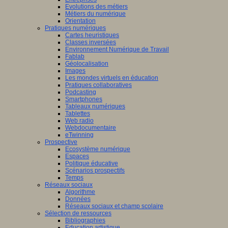
Evolutions des métiers
Métiers du numérique
Orientation
Pratiques numériques
Cartes heuristiques
Classes inversées
Environnement Numérique de Travail
Fablab
Géolocalisation
Images
Les mondes virtuels en éducation
Pratiques collaboratives
Podcasting
Smartphones
Tableaux numériques
Tablettes
Web radio
Webdocumentaire
eTwinning
Prospective
Ecosystème numérique
Espaces
Politique éducative
Scénarios prospectifs
Temps
Réseaux sociaux
Algorithme
Données
Réseaux sociaux et champ scolaire
Sélection de ressources
Bibliographies
Education artistique