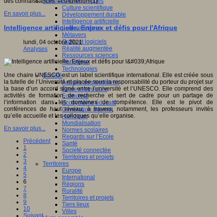
Sciences et techniques
des connaissances. #culturenum(1)
Culture scientifique
En savoir plus...
Développement durable
Intelligence artificielle
Intelligence artificielle. Enjeux et défis pour l'Afrique
Logiciels libres
Métavers
Outils et logiciels
lundi, 04 octobre 2021
Réalité augmentée
Analyses
Ressources sciences
Robotique
Technologies
Une chaire UNESCO est un label scientifique international. Elle est créée sous
Société
la tutelle de l’Université et placée sous la responsabilité du porteur du projet sur
Acteurs des territoires
la base d’un accord signé entre l’université et l’UNESCO. Elle comprend des
Ecole et structure
activités de formation, de recherche et sert de cadre pour un partage de
Economie
l’information dans les domaines de compétence. Elle est le pivot de
Ecosystème éducatif
conférences de haut niveau, à travers, notamment, les professeurs invités
Génération internet
qu’elle accueille et les colloques qu’elle organise.
Handicap
Mondialisation
En savoir plus...
Normes scolaires
Regards sur l’Ecole
Précédent
Santé
1
Société connectée
2
Territoires et projets
3
Territoires
4
Europe
5
International
6
Régions
7
Ruralité
8
Territoires et projets
9
Tiers lieux
10
Villes
Suivant