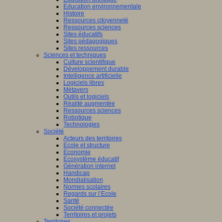
Education environnementale
Histoire
Ressources citoyenneté
Ressources sciences
Sites éducatifs
Sites pédagogiques
Sites ressources
Sciences et techniques
Culture scientifique
Développement durable
Intelligence artificielle
Logiciels libres
Métavers
Outils et logiciels
Réalité augmentée
Ressources sciences
Robotique
Technologies
Société
Acteurs des territoires
Ecole et structure
Economie
Ecosystème éducatif
Génération internet
Handicap
Mondialisation
Normes scolaires
Regards sur l’Ecole
Santé
Société connectée
Territoires et projets
Territoires