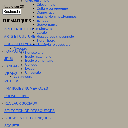
Vivre ensemble
Citoyenneté
Page 6 sur 28
Culture européenne
Démocratie
Egalité Hommes/Femmes
THEMATIQUES
Ethique
Gouvernance
Inclusion
-
APPRENDRE ET ENSEIGNER
Laïcité
-
ARTS ET CULTURE
Ressources citoyenneté
Tiers - lieux
-
EDUCATION AUX MEDIAS
Vie scolaire et sociale
Niveaux
-
FORMATION
Périscolaire
Ecole maternelle
-
JEUX
Ecole élémentaire
Collège
-
LANGAGES
Lycée
Université
-
MEDIAS
Les auteurs
-
METIERS
-
PRATIQUES NUMERIQUES
-
PROSPECTIVE
-
RESEAUX SOCIAUX
-
SELECTION DE RESSOURCES
-
SCIENCES ET TECHNIQUES
-
SOCIETE