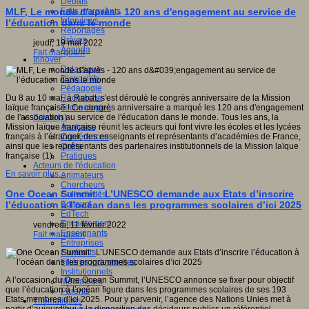
Débats
Faits marquants
MLF, Le monde d’après - 120 ans d'engagement au service de
Interviews
l’éducation dans le monde
Reportages
Brèves
jeudi, 19 mai 2022
Agenda
Fait marquant
Innover
Didactique
Dispositifs
Pédagogie
Recherche
Du 8 au 10 mai, à Rabat, s'est déroulé le congrès anniversaire de la Mission
Technologies
laïque française ! Ce congrès anniversaire a marqué les 120 ans d'engagement
Savoir(s)
de l'association au service de l'éducation dans le monde. Tous les ans, la
Analyses
Mission laïque française réunit les acteurs qui font vivre les écoles et les lycées
Conférences
français à l’étranger, des enseignants et représentants d’académies de France,
Outils
ainsi que les représentants des partenaires institutionnels de la Mission laïque
Pratiques
française (1).
Acteurs de l'éducation
En savoir plus...
Animateurs
Chercheurs
One Ocean Summit : L’UNESCO demande aux Etats d’inscrire
Collectivités
Editeurs
l’éducation à l’océan dans les programmes scolaires d’ici 2025
EdTech
Encadrement
vendredi, 11 février 2022
Enseignants
Fait marquant
Entreprises
Etudiants
Filières industrielles
Institutionnels
A l’occasion du One Ocean Summit, l’UNESCO annonce se fixer pour objectif
Médiateurs
que l’éducation à l’océan figure dans les programmes scolaires de ses 193
Parents
Etats membres d’ici 2025. Pour y parvenir, l’agence des Nations Unies met à
Thématiques