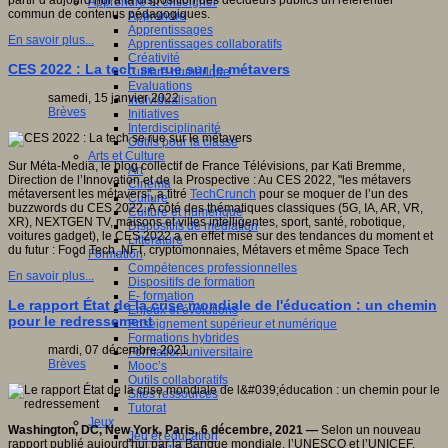
partir d’aujourd’hui à la disposition des décideurs publics un référentiel
Apprendre et enseigner
commun de contenus pédagogiques.
Apprendre
Apprentissages
En savoir plus...
Apprentissages collaboratifs
Créativité
CES 2022 : La tech se rue sur le métavers
Culture numérique
Evaluations
samedi, 15 janvier 2022
Individualisation
Brèves
Initiatives
Interdisciplinarité
Outils pour la classe
Arts et Culture
Sur Méta-Media, le blog collectif de France Télévisions, par Kati Bremme,
Art
Direction de l’Innovation et de la Prospective : Au CES 2022, "les métavers
Cinéma
métaversent les métavers", a titré
TechCrunch
pour se moquer de l’un des
Culture
buzzwords du CES 2022. A côté des thématiques classiques (5G, IA, AR, VR,
Culture et numérique
XR), NEXTGEN TV, maisons et villes intelligentes, sport, santé, robotique,
Dispositifs de médiation
voitures gadget), le CES 2022 a en effet misé sur des tendances du moment et
Littérature
du futur : Food Tech, NFT, cryptomonnaies, Métavers et même Space Tech
Formation
Compétences professionnelles
En savoir plus...
Dispositifs de formation
E- formation
Le rapport État de la crise mondiale de l'éducation : un chemin
Enjeux et évolutions
pour le redressement
Enseignement supérieur et numérique
Formations hybrides
mardi, 07 décembre 2021
Formation universitaire
Brèves
Mooc’s
Outils collaboratifs
Sites ressources
Tutorat
Jeux
Washington, DC, New York, Paris, 6 décembre, 2021 —
Selon un nouveau
Jeu et éducation
rapport publié aujourd'hui par la Banque mondiale, l’UNESCO et l’UNICEF,