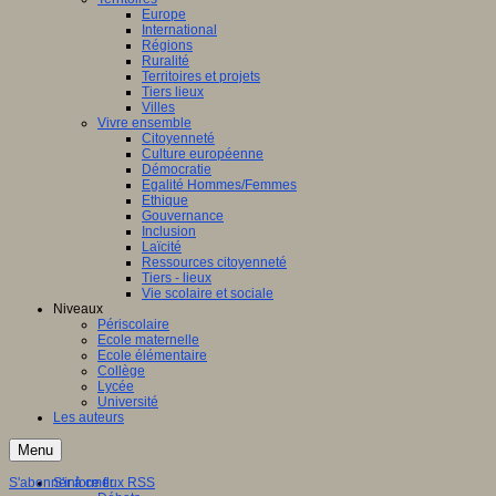
Europe
International
Régions
Ruralité
Territoires et projets
Tiers lieux
Villes
Vivre ensemble
Citoyenneté
Culture européenne
Démocratie
Egalité Hommes/Femmes
Ethique
Gouvernance
Inclusion
Laïcité
Ressources citoyenneté
Tiers - lieux
Vie scolaire et sociale
Niveaux
Périscolaire
Ecole maternelle
Ecole élémentaire
Collège
Lycée
Université
Les auteurs
Menu
S'abonner à ce flux RSS
S'informer