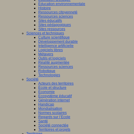
Education environnementale
Histoire
Ressources citoyenneté
Ressources sciences
Sites éducatifs
Sites pédagogiques
Sites ressources
Sciences et techniques
Culture scientifique
Développement durable
Intelligence artificielle
Logiciels libres
Métavers
Outils et logiciels
Réalité augmentée
Ressources sciences
Robotique
Technologies
Société
Acteurs des territoires
Ecole et structure
Economie
Ecosystème éducatif
Génération internet
Handicap
Mondialisation
Normes scolaires
Regards sur l’Ecole
Santé
Société connectée
Territoires et projets
Territoires