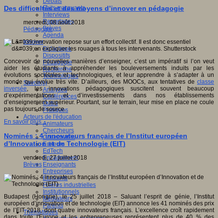
Débats
Faits marquants
Des difficultés et des moyens d’innover en pédagogie
Interviews
Reportages
mercredi, 08 août 2018
Brèves
Pédagogie
Agenda
Innover
Didactique
Dispositifs
Concevoir de nouvelles manières d’enseigner, c’est un impératif si l’on veut
Pédagogie
aider les étudiants à appréhender les bouleversements induits par les
Recherche
évolutions sociétales et technologiques, et leur apprendre à s’adapter à un
Technologies
monde qui évolue très vite. D’ailleurs, des MOOCs, aux tentatives de
classe
Savoir(s)
inversée
, les innovations pédagogiques suscitent souvent beaucoup
Analyses
d’expérimentations et d’investissements dans nos établissements
Conférences
d’enseignement supérieur. Pourtant, sur le terrain, leur mise en place ne coule
Outils
pas toujours de source.
Pratiques
Acteurs de l'éducation
En savoir plus...
Animateurs
Chercheurs
Nominés : 4 innovateurs français de l’Institut européen
Collectivités
d’Innovation et de Technologie (EIT)
Editeurs
EdTech
Encadrement
vendredi, 27 juillet 2018
Enseignants
Brèves
Entreprises
Etudiants
Filières industrielles
Institutionnels
Budapest (Hongrie), le 25 juillet 2018 – Saluant l’esprit de génie, l’Institut
Médiateurs
européen d’innovation et de technologie (EIT) annonce les 41 nominés des prix
Parents
de l’EIT 2018, dont quatre innovateurs français. L’excellence croît rapidement
Thématiques
dans toute l'Europe et les entrepreneuses représentent plus de 40 % des