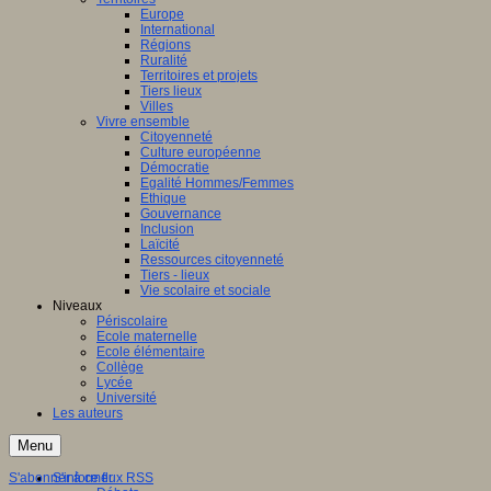
Europe
International
Régions
Ruralité
Territoires et projets
Tiers lieux
Villes
Vivre ensemble
Citoyenneté
Culture européenne
Démocratie
Egalité Hommes/Femmes
Ethique
Gouvernance
Inclusion
Laïcité
Ressources citoyenneté
Tiers - lieux
Vie scolaire et sociale
Niveaux
Périscolaire
Ecole maternelle
Ecole élémentaire
Collège
Lycée
Université
Les auteurs
Menu
S'abonner à ce flux RSS
S'informer