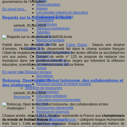
Fablab
gouvernance de l’institution.
Géolocalisation
Images
En savoir plus...
Les mondes virtuels en éducation
Pratiques collaboratives
Regards sur la citoyenneté à l'école
Podcasting
Smartphones
samedi, 30 juin 2018
Tableaux numériques
Analyses
Tablettes
Web radio
Webdocumentaire
eTwinning
Publié dans les dossiers de l'Ifé par
Claire Ravez
: Depuis une dizaine
Prospective
d’années, l’éducation à la citoyenneté fait dans le champ scolaire français
Ecosystème numérique
l’objet de mutations curriculaires fréquentes, les textes officiels se succédant les
Espaces
uns aux autres. Ce
Dossier de veille
n° 125 se propose de replacer ces
Politique éducative
évolutions dans les questionnements plus larges qui informent la réflexion
Scénarios prospectifs
éducative, scientifique et internationale, sur ce thème.
Temps
Réseaux sociaux
En savoir plus...
Algorithme
Données
Robocup, Open junior, Robot holonome, des collaborations et
Réseaux sociaux et champ scolaire
des challenges !
Sélection de ressources
Bibliographies
samedi, 30 juin 2018
Education artistique
Recherche
Education environnementale
Histoire
Ressources citoyenneté
Ressources sciences
Sites éducatifs
Chaque année, depuis 2011, Rhoban représente la France aux
championnats
Sites pédagogiques
du monde de football Robots
(
Robocup Soccer
– catégorie league Humanoïde
Sites ressources
Kids Size ). Cette compétition regroupe chaque année plusieurs milliers de