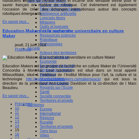
Sciences et techniques
roboticiens venant du monde entier et incarne une véritable vitrine pour le
Culture scientifique
savoir français en matière de robotique. Cet évènement est également
Développement durable
l’occasion de créer des échanges internationaux autour des concepts
Intelligence artificielle
robotiques émergeants.
Logiciels libres
En savoir plus...
Métavers
Outils et logiciels
Education-Makers et la recherche universitaire en culture
Réalité augmentée
Ressources sciences
Maker
Robotique
Technologies
jeudi, 21 juin 2018
Société
Pratiques
Acteurs des territoires
Ecole et structure
Economie
Ecosystème éducatif
Education Makers est un groupe de recherche en culture Maker de l’Université
Génération internet
Concordia à Montréal. Leur laboratoire est situé dans un local appelé
Handicap
MilieuxMake, situé à l’intérieur de l’Institut Milieux pour l’art, la culture et la
Mondialisation
technologie
http://www.educationmakers.ca/makerspace/
qui est sous la
Normes scolaires
direction de la professeur Ann-Louise Davidson et la co-direction de l Marc
Regards sur l’Ecole
Beaulieu.
Santé
En savoir plus...
Société connectée
Territoires et projets
Précédent
Territoires
10
Europe
11
International
12
Régions
13
Ruralité
14
Territoires et projets
15
Tiers lieux
16
Villes
17