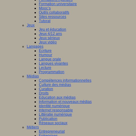
Formation universitaire
Mooc’s
Outils collaboratifs
Sites ressources
Tutorat
Jeux
Jeu et éducation
Jeux 4/12 ans
Jeux sérieux
Jeux vidéo
Langages
Ecriture
Humour
Langue orale
Langues vivantes
Lecture
Programmation
Médias
Compétences informationnelles
Culture des médias
Curation
Droits
Education aux médias
Information et nouveaux médias
Identité numérique
Internet responsable
Littératie numérique
Publication
Réseaux sociaux
Métiers
Entrepreneuriat
Entreprises