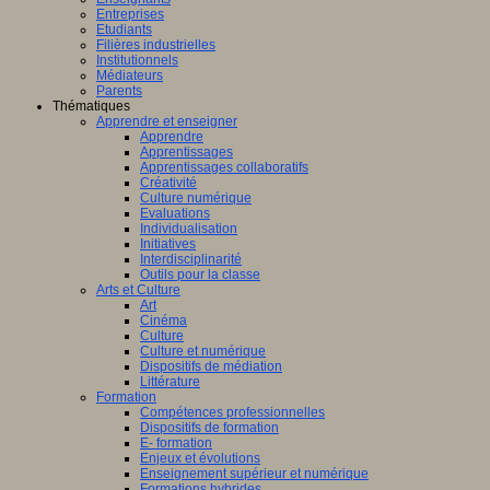
Entreprises
Etudiants
Filières industrielles
Institutionnels
Médiateurs
Parents
Thématiques
Apprendre et enseigner
Apprendre
Apprentissages
Apprentissages collaboratifs
Créativité
Culture numérique
Evaluations
Individualisation
Initiatives
Interdisciplinarité
Outils pour la classe
Arts et Culture
Art
Cinéma
Culture
Culture et numérique
Dispositifs de médiation
Littérature
Formation
Compétences professionnelles
Dispositifs de formation
E- formation
Enjeux et évolutions
Enseignement supérieur et numérique
Formations hybrides