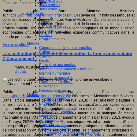
Jeux 4/12 ans
Jeux sérieux
Jeux vidéo
Publié par
Sara Álvarez Martínez
Langages
sur
https://journals.openedition.org/ilcea/4724
Revue de l’Institut des langues et
Ecriture
cultures d'Europe, Amérique, Afrique, Asie et Australie. Dans la société actuelle,
Humour
l’évolution des technologies de l’information et de la communication, la mobilité
Langue orale
professionnelle, les énormes avancées technologiques et la mondialisation
Langues vivantes
économique ont entraîné de nouvelles exigences communicatives dans le
Lecture
monde professionnel.
Programmation
Médias
En savoir plus...
Compétences informationnelles
Culture des médias
Les technologies peuvent-elles modifier la forme universitaire
Curation
? Certainement !
Droits
Education aux médias
mardi, 03 juillet 2018
Information et nouveaux médias
Débats
Identité numérique
Internet responsable
Littératie numérique
Publication
Réseaux sociaux
Publié par Jean-François Céci sur
Métiers
https://journals.openedition.org/dms/2356
Distances et Médiations des Savoirs :
Entrepreneuriat
Dans l’article initiateur de ce débat (Peraya, 2018), il est question d’étudier la
Entreprises
forme universitaire à l’intersection des trois niveaux d’analyse systémique (le
Evolutions des métiers
niveau micro du terrain pédagogique, le niveau méso de l’établissement ou de
Métiers du numérique
la politique éducative locale et le niveau macro de la politique éducative
Orientation
nationale) et des trois niveaux de changements définis par Prost (2013, évoqué
Pratiques numériques
par Peraya, 2018) : les changements mécaniques visant à rendre plus efficace
Cartes heuristiques
un dispositif pédagogique, les changements organiques se situant au niveau
Classes inversées
de l’organisation du système éducatif et enfin les changements structurels ou
Environnement Numérique de Travail
paradigmatiques questionnant directement les fonctions régaliennes de