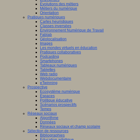
Evolutions des métiers
Métiers du numérique
Orientation
Pratiques numériques
Cartes heuristiques
Classes inversées
Environnement Numérique de Travail
Fablab
Géolocalisation
Images
Les mondes virtuels en éducation
Pratiques collaboratives
Podcasting
Smartphones
Tableaux numériques
Tablettes
Web radio
Webdocumentaire
eTwinning
Prospective
Ecosystème numérique
Espaces
Politique éducative
Scénarios prospectifs
Temps
Réseaux sociaux
Algorithme
Données
Réseaux sociaux et champ scolaire
Sélection de ressources
Bibliographies
Education artistique