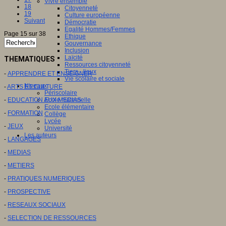
Vivre ensemble
18
Citoyenneté
19
Culture européenne
Suivant
Démocratie
Egalité Hommes/Femmes
Page 15 sur 38
Ethique
Gouvernance
Inclusion
Laïcité
THEMATIQUES
Ressources citoyenneté
Tiers - lieux
-
APPRENDRE ET ENSEIGNER
Vie scolaire et sociale
Niveaux
-
ARTS ET CULTURE
Périscolaire
-
EDUCATION AUX MEDIAS
Ecole maternelle
Ecole élémentaire
-
FORMATION
Collège
Lycée
-
JEUX
Université
Les auteurs
-
LANGAGES
-
MEDIAS
-
METIERS
-
PRATIQUES NUMERIQUES
-
PROSPECTIVE
-
RESEAUX SOCIAUX
-
SELECTION DE RESSOURCES