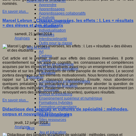
Apprendre et enseigner
nominés.
Apprendre
Apprentissages
En savoir plus...
Apprentissages collaboratifs
Créativité
Marcel Lebrun : Classes inversées, les effets : I. Les « résultats
Culture numérique
» des élèves et des étudiants
Evaluations
Individualisation
samedi, 21 juillet 2018
Initiatives
Analyses
Interdisciplinarité
Outils pour la classe
Arts et Culture
Art
Cinéma
Cet article est le premier relatif aux effets des classes inversées. Il porte
Culture
essentiellement sur les aspects cognitifs, les connaissances et compétences
Culture et numérique
acquises par les élèves et les étudiants ayant reçu un enseignement en classe
Dispositifs de médiation
inversée et sur les effets éventuels de cette panoplie de méthodes. Le second
Littérature
portera davantage sur les éléments motivationnels. Nous ferons tout d’abord un
Formation
rappel sur La ou Les classes(s) inversée(s). Ensuite, nous aborderons
Compétences professionnelles
quelques préalables ou précautions à prendre pour aborder la question de
Dispositifs de formation
l’efficacité des méthodes. Finalement, nous passerons en revue brièvement (en
E- formation
renvoyant vers des références utiles et récentes), quelques résultats.
Enjeux et évolutions
Enseignement supérieur et numérique
En savoir plus...
Formations hybrides
Formation universitaire
Didactique des langues et cultures de spécialité : méthodes,
Mooc’s
corpus et nouvelles technologies
Outils collaboratifs
Sites ressources
jeudi, 12 juillet 2018
Tutorat
Analyses
Jeux
Jeu et éducation