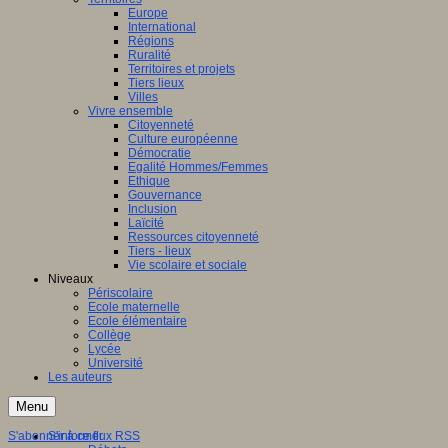
Europe
International
Régions
Ruralité
Territoires et projets
Tiers lieux
Villes
Vivre ensemble
Citoyenneté
Culture européenne
Démocratie
Egalité Hommes/Femmes
Ethique
Gouvernance
Inclusion
Laïcité
Ressources citoyenneté
Tiers - lieux
Vie scolaire et sociale
Niveaux
Périscolaire
Ecole maternelle
Ecole élémentaire
Collège
Lycée
Université
Les auteurs
Menu
S'abonner à ce flux RSS
S'informer