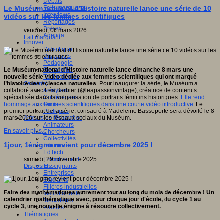
Débats
Faits marquants
Le Muséum national d’Histoire naturelle lance une série de 10
Interviews
vidéos sur les femmes scientifiques
Reportages
Brèves
vendredi, 06 mars 2026
Agenda
Fait marquant
Innover
Didactique
Dispositifs
Pédagogie
Recherche
Le Muséum national d’Histoire naturelle lance dimanche 8 mars une
Technologies
nouvelle série vidéo dédiée aux femmes scientifiques qui ont marqué
Savoir(s)
l’histoire des sciences naturelles
. Pour inaugurer la série, le Muséum a
Analyses
collaboré avec Léa Barbier (@leapassionvintage), créatrice de contenus
Conférences
spécialisée dans la vulgarisation de portraits féminins historiques.
Elle rend
Outils
hommage aux femmes scientifiques dans une courte vidéo introductive.
Le
Pratiques
premier portrait de la série, consacré à Madeleine Basseporte sera dévoilé le 8
Acteurs de l'éducation
mars 2026 sur les réseaux sociaux du Muséum.
Animateurs
En savoir plus...
Chercheurs
Collectivités
1jour, 1énigme revient pour décembre 2025 !
Editeurs
EdTech
Encadrement
samedi, 29 novembre 2025
Enseignants
Dispositifs
Entreprises
Etudiants
Filières industrielles
Faire des mathématiques autrement tout au long du mois de décembre ! Un
Institutionnels
calendrier mathématique avec, pour chaque jour d'école, du cycle 1 au
Médiateurs
cycle 3, une nouvelle énigme à résoudre collectivement.
Parents
Thématiques