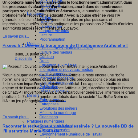
Jeux 4/12 ans
Un contexte numérique : ancré dans le fonctionnement administratif, dans
Jeux sérieux
les processus évaluatifs et d’orientation, ancré dans de nombreuses
Jeux vidéo
pratiques sociales, culturelles et éducatives,
le numérique modifie- t-il
Langages
profondément l’écosystème éducatif ? Avec
la course effrénée vers l’IA
Ecriture
générale, où les modèles deviennent de plus en plus puissants et
Humour
imprévisibles, quelles sont les pratiques et les propositions ? Extraits d’articles
Langue orale
significatifs publiés récemment sur Educavox.
Langues vivantes
Lecture
En savoir plus...
Programmation
Médias
Pixees.fr : Ouvrez la boite noire de l'Intelligence Artificielle !
Compétences informationnelles
Culture des médias
jeudi, 10 juillet 2025
Curation
Dispositifs
Droits
Education aux médias
Information et nouveaux médias
Identité numérique
"Pour la plupart des nous, l’Intelligence Artificielle reste encore une “boîte
Internet responsable
noire”, une technologie opaque, malgré des préoccupations de plus en plus
Littératie numérique
forte sur son impact environnemental et social. Les appels à débattre des
Publication
enjeux et de l’avenir de l’Intelligence Artificielle (IA) s’accélèrent depuis l’essor
Réseaux sociaux
de ChatGPT (novembre 2022). L’IA, en particulier générative, interroge le grand
Métiers
public et fait l’objet de nombreux débats dans la société."
La Boîte Noire de
Entrepreneuriat
l’IA
: un jeu pédagogique à découvrir !
Entreprises
Evolutions des métiers
Métiers du numérique
Orientation
En savoir plus...
Pratiques numériques
Cartes heuristiques
Raconter la recherche en bande dessinée ? La nouvelle BD de
Classes inversées
l’illustratrice Marie Spénale
Environnement Numérique de Travail