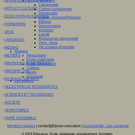
-
APPRENDRE ET ENSEIGNER
Vivre ensemble
Citoyenneté
-
ARTS ET CULTURE
Culture européenne
Démocratie
-
EDUCATION AUX MEDIAS
Egalité Hommes/Femmes
Ethique
-
FORMATION
Gouvernance
Inclusion
-
JEUX
Laïcité
Ressources citoyenneté
-
LANGAGES
Tiers - lieux
Vie scolaire et sociale
-
MEDIAS
Niveaux
-
METIERS
Périscolaire
Ecole maternelle
-
PRATIQUES NUMERIQUES
Ecole élémentaire
Collège
-
PROSPECTIVE
Lycée
Université
-
RESEAUX SOCIAUX
Les auteurs
-
SELECTION DE RESSOURCES
-
SCIENCES ET TECHNIQUES
-
SOCIETE
-
TERRITOIRES
-
VIVRE ENSEMBLE
Mentions légales
| contact[@]anae.education |
Accessibilité : non conforme
© 2023 Educavox, Ecole, pédagogie, enseignement, formation