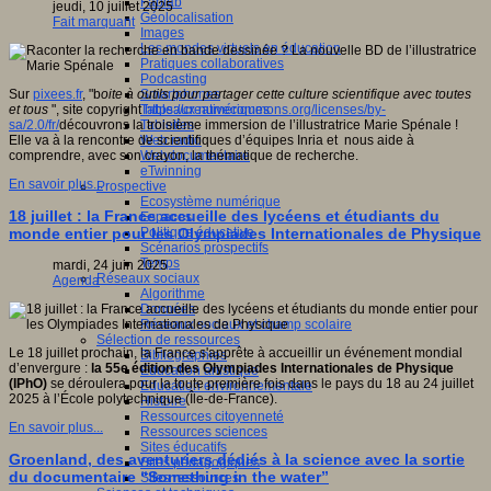
Fablab
jeudi, 10 juillet 2025
Géolocalisation
Fait marquant
Images
Les mondes virtuels en éducation
Pratiques collaboratives
Podcasting
Smartphones
Sur
pixees.fr
, "b
oite à outils pour partager cette culture scientifique avec toutes
Tableaux numériques
et tous
", site copyright
https://creativecommons.org/licenses/by-
Tablettes
sa/2.0/fr/
découvrons la troisième immersion de l’illustratrice Marie Spénale !
Web radio
Elle va à la rencontre de scientifiques d’équipes Inria et nous aide à
Webdocumentaire
comprendre, avec son crayon, la thématique de recherche.
eTwinning
En savoir plus...
Prospective
Ecosystème numérique
18 juillet : la France accueille des lycéens et étudiants du
Espaces
Politique éducative
monde entier pour les Olympiades Internationales de Physique
Scénarios prospectifs
Temps
mardi, 24 juin 2025
Réseaux sociaux
Agenda
Algorithme
Données
Réseaux sociaux et champ scolaire
Sélection de ressources
Le 18 juillet prochain, la France s'apprête à accueillir un événement mondial
Bibliographies
d’envergure :
la 55e édition des Olympiades Internationales de Physique
Education artistique
(IPhO)
se déroulera pour la toute première fois dans le pays du 18 au 24 juillet
Education environnementale
2025 à l’École polytechnique (Île-de-France).
Histoire
Ressources citoyenneté
En savoir plus...
Ressources sciences
Sites éducatifs
Groenland, des aventuriers dédiés à la science avec la sortie
Sites pédagogiques
du documentaire “Something in the water”
Sites ressources