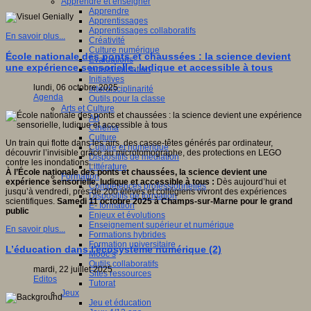
Apprendre et enseigner
Apprendre
Apprentissages
Apprentissages collaboratifs
En savoir plus...
Créativité
Culture numérique
École nationale des ponts et chaussées : la science devient
Evaluations
une expérience sensorielle, ludique et accessible à tous
Individualisation
Initiatives
lundi, 06 octobre 2025
Interdisciplinarité
Agenda
Outils pour la classe
Arts et Culture
Art
Cinéma
Culture
Un train qui flotte dans les airs, des casse-têtes générés par ordinateur,
Culture et numérique
découvrir l’invisible grâce au microtomographe, des protections en LEGO
Dispositifs de médiation
contre les inondations...
Littérature
À l’École nationale des ponts et chaussées, la science devient une
Formation
expérience sensorielle, ludique et accessible à tous :
Dès aujourd’hui et
Compétences professionnelles
jusqu’à vendredi, près de 200 élèves et collégiens vivront des expériences
Dispositifs de formation
scientifiques.
Samedi 11 octobre 2025 à Champs-sur-Marne pour le grand
E- formation
public
Enjeux et évolutions
Enseignement supérieur et numérique
En savoir plus...
Formations hybrides
Formation universitaire
L’éducation dans l'écosystème numérique (2)
Mooc’s
Outils collaboratifs
mardi, 22 juillet 2025
Sites ressources
Editos
Tutorat
Jeux
Jeu et éducation