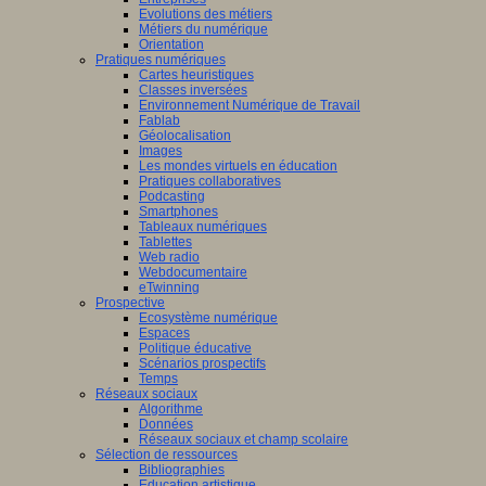
Evolutions des métiers
Métiers du numérique
Orientation
Pratiques numériques
Cartes heuristiques
Classes inversées
Environnement Numérique de Travail
Fablab
Géolocalisation
Images
Les mondes virtuels en éducation
Pratiques collaboratives
Podcasting
Smartphones
Tableaux numériques
Tablettes
Web radio
Webdocumentaire
eTwinning
Prospective
Ecosystème numérique
Espaces
Politique éducative
Scénarios prospectifs
Temps
Réseaux sociaux
Algorithme
Données
Réseaux sociaux et champ scolaire
Sélection de ressources
Bibliographies
Education artistique