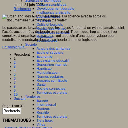
Sciences et techniques
Culture scientifique
mardi, 24 juin 2025
Développement durable
Recherche
Intelligence artificielle
Logiciels libres
Métavers
Outils et logiciels
Le paradoxe est brutal : alors que les glaces fondent à un rythme jamais atteint,
Réalité augmentée
l’accès aux données de terrain est en recul. Trop risqué, trop coûteux, trop
Ressources sciences
complexe à organiser. La science, qui a besoin d’ancrage physique pour
Robotique
modéliser le monde de demain, se heurte à un mur logistique.
Technologies
Société
En savoir plus...
Acteurs des territoires
Ecole et structure
Précédent
Economie
1
Ecosystème éducatif
2
Génération internet
3
Handicap
4
Mondialisation
5
Normes scolaires
6
Regards sur l’Ecole
7
Santé
8
Société connectée
9
Territoires et projets
10
Territoires
Suivant
Europe
International
Page 1 sur 31
Régions
Ruralité
Territoires et projets
THEMATIQUES
Tiers lieux
Villes