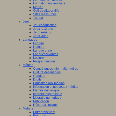
Formation universitaire
Mooc’s
Outils collaboratifs
Sites ressources
Tutorat
Jeux
Jeu et éducation
Jeux 4/12 ans
Jeux sérieux
Jeux vidéo
Langages
Ecriture
Humour
Langue orale
Langues vivantes
Lecture
Programmation
Médias
Compétences informationnelles
Culture des médias
Curation
Droits
Education aux médias
Information et nouveaux médias
Identité numérique
Internet responsable
Littératie numérique
Publication
Réseaux sociaux
Métiers
Entrepreneuriat
Entreprises