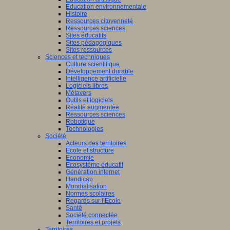
Education environnementale
Histoire
Ressources citoyenneté
Ressources sciences
Sites éducatifs
Sites pédagogiques
Sites ressources
Sciences et techniques
Culture scientifique
Développement durable
Intelligence artificielle
Logiciels libres
Métavers
Outils et logiciels
Réalité augmentée
Ressources sciences
Robotique
Technologies
Société
Acteurs des territoires
Ecole et structure
Economie
Ecosystème éducatif
Génération internet
Handicap
Mondialisation
Normes scolaires
Regards sur l’Ecole
Santé
Société connectée
Territoires et projets
Territoires