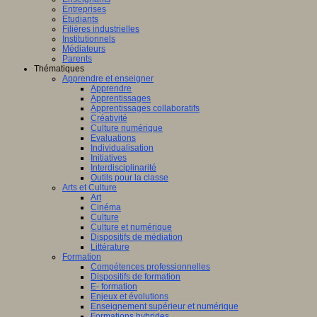
Entreprises
Etudiants
Filières industrielles
Institutionnels
Médiateurs
Parents
Thématiques
Apprendre et enseigner
Apprendre
Apprentissages
Apprentissages collaboratifs
Créativité
Culture numérique
Evaluations
Individualisation
Initiatives
Interdisciplinarité
Outils pour la classe
Arts et Culture
Art
Cinéma
Culture
Culture et numérique
Dispositifs de médiation
Littérature
Formation
Compétences professionnelles
Dispositifs de formation
E- formation
Enjeux et évolutions
Enseignement supérieur et numérique
Formations hybrides