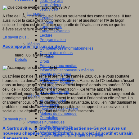
Jeux 4/12 ans
Jeux sérieux
Jeux vidéo
Langages
À l’ère de l’IA, il ne suffit plus d’évaluer seulement des connaissances : il faut
Ecriture
aussi juger la capacité à comprendre, utiliser et questionner l’IA de façon
Humour
critique. L’enjeu est de déplacer une partie de l’évaluation vers ce que les
Langue orale
élèves savent faire
avec
et
sur
l’IA.
Langues vivantes
Lecture
En savoir plus...
Programmation
Médias
Accompagner sur un air de tri
Compétences informationnelles
Culture des médias
mardi, 06 janvier 2026
Curation
Débats
Droits
Education aux médias
Information et nouveaux médias
Identité numérique
Quatrième post de la série et premier de l’année 2026 que je vous souhaite
Internet responsable
heureuse. La demande des régions pour des Maisons de l’Orientation s’inscrit
Littératie numérique
dans un langage qui s’est progressivement imposé depuis les années 2000 :
Publication
celui de l’«
accompagnement à l’orientation
». Ce terme apparaît neutre,
Réseaux sociaux
bienveillant, moderne. Mais derrière ce vocabulaire s’opère un changement de
Métiers
paradigme qui redéfinit profondément le rapport à l’orientation elle-même. Un
Entrepreneuriat
changement qui, loin de clarifier, occulte davantage. Et qui, en individualisant le
Entreprises
problème, rend structurellement impossible toute approche collective du tri
Evolutions des métiers
social qui se déploie pourtant dans les établissements.
Métiers du numérique
Orientation
En savoir plus...
Pratiques numériques
Cartes heuristiques
À Sartrouville, la cité scolaire Sébastienne-Guyot ouvre un
Classes inversées
nouveau chapitre dans le cadre d’un projet éducatif et urbain
Environnement Numérique de Travail
d’envergure