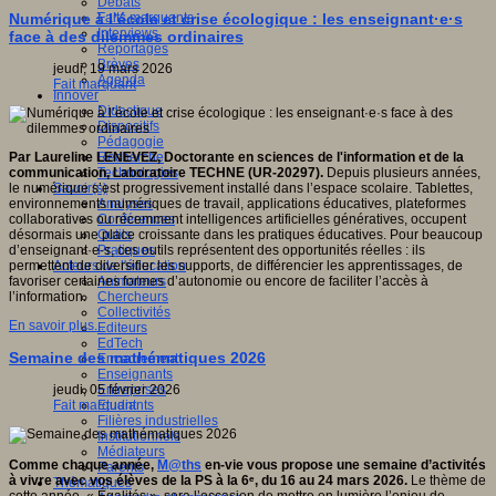
Débats
Faits marquants
Numérique à l’école et crise écologique : les enseignant·e·s
Interviews
face à des dilemmes ordinaires
Reportages
Brèves
jeudi, 19 mars 2026
Agenda
Fait marquant
Innover
Didactique
Dispositifs
Pédagogie
Recherche
Par Laureline LENEVEZ, Doctorante en sciences de l'information et de la
Technologies
communication, Laboratoire TECHNE (UR-20297).
Depuis plusieurs années,
Savoir(s)
le numérique s’est progressivement installé dans l’espace scolaire. Tablettes,
Analyses
environnements numériques de travail, applications éducatives, plateformes
Conférences
collaboratives ou récemment intelligences artificielles génératives, occupent
Outils
désormais une place croissante dans les pratiques éducatives. Pour beaucoup
Pratiques
d’enseignant·e·s, ces outils représentent des opportunités réelles : ils
Acteurs de l'éducation
permettent de diversifier les supports, de différencier les apprentissages, de
Animateurs
favoriser certaines formes d’autonomie ou encore de faciliter l’accès à
Chercheurs
l’information.
Collectivités
En savoir plus...
Editeurs
EdTech
Semaine des mathématiques 2026
Encadrement
Enseignants
Entreprises
jeudi, 05 février 2026
Etudiants
Fait marquant
Filières industrielles
Institutionnels
Médiateurs
Comme chaque année,
M@ths
en-vie vous propose une semaine d’activités
Parents
à vivre avec vos élèves de la PS à la 6ᵉ, du 16 au 24 mars 2026.
Le thème de
Thématiques