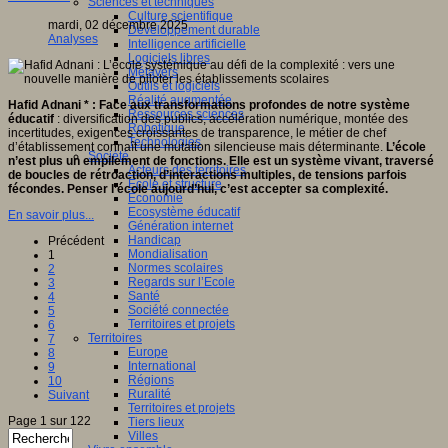
Sciences et techniques
Culture scientifique
mardi, 02 décembre 2025
Développement durable
Analyses
Intelligence artificielle
Logiciels libres
Métavers
Outils et logiciels
Réalité augmentée
Hafid Adnani * : Face aux transformations profondes de notre système
Ressources sciences
éducatif
: diversification des publics, accélération numérique, montée des
Robotique
incertitudes, exigences croissantes de transparence, le métier de chef
Technologies
d’établissement connaît une mutation silencieuse mais déterminante.
L’école
Société
n’est plus un empilement de fonctions.
Elle est un système vivant, traversé
Acteurs des territoires
de boucles de rétroaction, d’interactions multiples, de tensions parfois
Ecole et structure
fécondes. Penser l’école aujourd’hui, c’est accepter sa complexité.
Economie
Ecosystème éducatif
En savoir plus...
Génération internet
Handicap
Précédent
Mondialisation
1
Normes scolaires
2
Regards sur l’Ecole
3
Santé
4
Société connectée
5
Territoires et projets
6
Territoires
7
Europe
8
International
9
Régions
10
Ruralité
Suivant
Territoires et projets
Page 1 sur 122
Tiers lieux
Villes