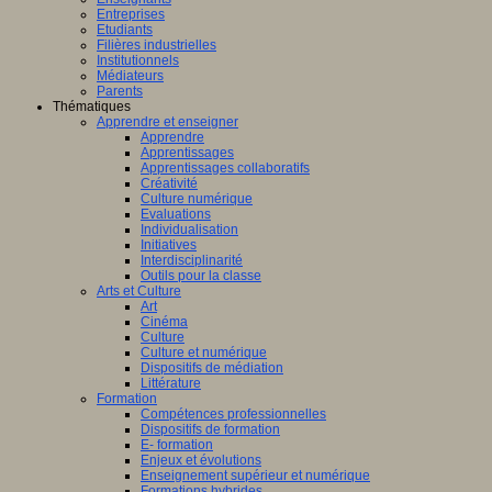
Entreprises
Etudiants
Filières industrielles
Institutionnels
Médiateurs
Parents
Thématiques
Apprendre et enseigner
Apprendre
Apprentissages
Apprentissages collaboratifs
Créativité
Culture numérique
Evaluations
Individualisation
Initiatives
Interdisciplinarité
Outils pour la classe
Arts et Culture
Art
Cinéma
Culture
Culture et numérique
Dispositifs de médiation
Littérature
Formation
Compétences professionnelles
Dispositifs de formation
E- formation
Enjeux et évolutions
Enseignement supérieur et numérique
Formations hybrides