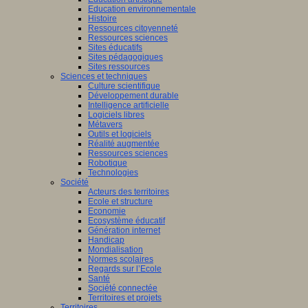
Education environnementale
Histoire
Ressources citoyenneté
Ressources sciences
Sites éducatifs
Sites pédagogiques
Sites ressources
Sciences et techniques
Culture scientifique
Développement durable
Intelligence artificielle
Logiciels libres
Métavers
Outils et logiciels
Réalité augmentée
Ressources sciences
Robotique
Technologies
Société
Acteurs des territoires
Ecole et structure
Economie
Ecosystème éducatif
Génération internet
Handicap
Mondialisation
Normes scolaires
Regards sur l’Ecole
Santé
Société connectée
Territoires et projets
Territoires