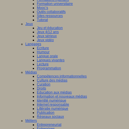
Formation universitaire
Mooc’s
Outils collaboratifs
Sites ressources
Tutorat
Jeux
Jeu et éducation
Jeux 4/12 ans
Jeux sérieux
Jeux vidéo
Langages
Ecriture
Humour
Langue orale
Langues vivantes
Lecture
Programmation
Médias
Compétences informationnelles
Culture des médias
Curation
Droits
Education aux médias
Information et nouveaux médias
Identité numérique
Internet responsable
Littératie numérique
Publication
Réseaux sociaux
Métiers
Entrepreneuriat
Entreprises