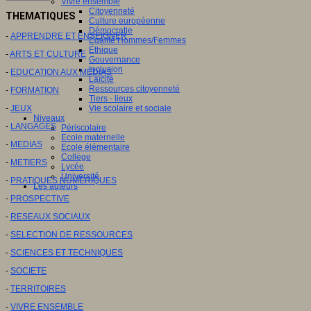
Vivre ensemble
Citoyenneté
THEMATIQUES
Culture européenne
Démocratie
-
APPRENDRE ET ENSEIGNER
Egalité Hommes/Femmes
Ethique
-
ARTS ET CULTURE
Gouvernance
Inclusion
-
EDUCATION AUX MEDIAS
Laïcité
Ressources citoyenneté
-
FORMATION
Tiers - lieux
-
JEUX
Vie scolaire et sociale
Niveaux
-
LANGAGES
Périscolaire
Ecole maternelle
-
MEDIAS
Ecole élémentaire
Collège
-
METIERS
Lycée
Université
-
PRATIQUES NUMERIQUES
Les auteurs
-
PROSPECTIVE
-
RESEAUX SOCIAUX
-
SELECTION DE RESSOURCES
-
SCIENCES ET TECHNIQUES
-
SOCIETE
-
TERRITOIRES
-
VIVRE ENSEMBLE