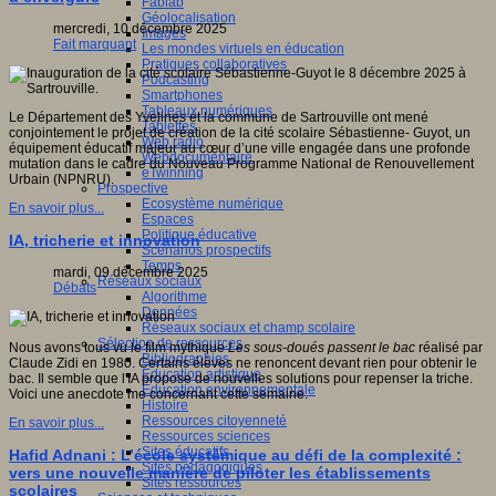
Fablab
Géolocalisation
mercredi, 10 décembre 2025
Images
Fait marquant
Les mondes virtuels en éducation
Pratiques collaboratives
Podcasting
Smartphones
Tableaux numériques
Le Département des Yvelines et la commune de Sartrouville ont mené
Tablettes
conjointement le projet de création de la cité scolaire Sébastienne- Guyot, un
Web radio
équipement éducatif majeur au cœur d’une ville engagée dans une profonde
Webdocumentaire
mutation dans le cadre du Nouveau Programme National de Renouvellement
eTwinning
Urbain (NPNRU).
Prospective
Ecosystème numérique
En savoir plus...
Espaces
Politique éducative
IA, tricherie et innovation
Scénarios prospectifs
Temps
mardi, 09 décembre 2025
Réseaux sociaux
Débats
Algorithme
Données
Réseaux sociaux et champ scolaire
Sélection de ressources
Nous avons tous vu le film mythique
Les sous-doués passent le bac
réalisé par
Bibliographies
Claude Zidi en 1980. Certains élèves ne renoncent devant rien pour obtenir le
Education artistique
bac. Il semble que l'IA propose de nouvelles solutions pour repenser la triche.
Education environnementale
Voici une anecdote me concernant cette semaine.
Histoire
Ressources citoyenneté
En savoir plus...
Ressources sciences
Sites éducatifs
Hafid Adnani : L’école systémique au défi de la complexité :
Sites pédagogiques
vers une nouvelle manière de piloter les établissements
Sites ressources
scolaires