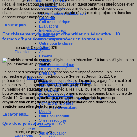
cette année, « Égalités », sera l’occasion de mettre en lumière l’enjeu de
Apprendre et enseigner
l’égalité filles-garçons en mathématiques, en questionnant les stéréotypes et en
Apprendre
renforçant la confiance de tous les élèves afin de garantir à chacune et à
Apprentissages
chacun les mêmes opportunités d’accès, de réussite et de projection dans les
Apprentissages collaboratifs
apprentissages mathématiques.
Créativité
Culture numérique
En savoir plus...
Evaluations
Individualisation
Enrichissement du concept d’hybridation éducative : 10
Initiatives
formes d’hybridation pour innover en formation
Interdisciplinarité
Outils pour la classe
Arts et Culture
mercredi, 07 janvier 2026
Art
Didactique
Cinéma
Culture
Culture et numérique
Dispositifs de médiation
Le concept d’hybridation des formations s’est imposé comme un sujet de
Littérature
recherche et d’innovation pédagogique (Peltier et Séguin, 2021). Ce
Formation
phénomène, bien qu’étudié depuis plusieurs décennies, a gagné en acuité et
Compétences professionnelles
en complexité, notamment sous l’impulsion de l’intégration croissante du
Dispositifs de formation
numérique en éducation (le multimédia, les TICE, puis le numérique) et des
E- formation
bouleversements induits par des événements récents, comme la pandémie de
Enjeux et évolutions
Covid-19.
Cette crise sanitaire a notamment vulgarisé le concept
Enseignement supérieur et numérique
d’hybridation en mettant en exergue l’articulation des dimensions
Formations hybrides
spatiotemporelles de la formation.
Formation universitaire
Mooc’s
En savoir plus...
Outils collaboratifs
Sites ressources
Que dois-je évaluer avec l'IA ?
Tutorat
Jeux
mardi, 06 janvier 2026
Jeu et éducation
Pédagogie