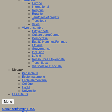
Europe
International
Régions
Ruralité
Territoires et projets
Tiers lieux
Villes
Vivre ensemble
Citoyenneté
Culture européenne
Démocratie
Egalité Hommes/Femmes
Ethique
Gouvernance
Inclusion
Laïcité
Ressources citoyenneté
Tiers - lieux
Vie scolaire et sociale
Niveaux
Périscolaire
Ecole maternelle
Ecole élémentaire
Collège
Lycée
Université
Les auteurs
Menu
S'abonner à ce flux RSS
S'informer