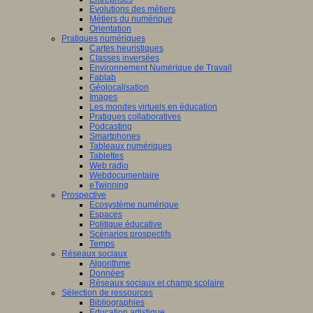
Evolutions des métiers
Métiers du numérique
Orientation
Pratiques numériques
Cartes heuristiques
Classes inversées
Environnement Numérique de Travail
Fablab
Géolocalisation
Images
Les mondes virtuels en éducation
Pratiques collaboratives
Podcasting
Smartphones
Tableaux numériques
Tablettes
Web radio
Webdocumentaire
eTwinning
Prospective
Ecosystème numérique
Espaces
Politique éducative
Scénarios prospectifs
Temps
Réseaux sociaux
Algorithme
Données
Réseaux sociaux et champ scolaire
Sélection de ressources
Bibliographies
Education artistique