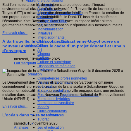
Apprendre et enseigner
Apprendre
Et si l’on mesurait enfin, de manière claire et rigoureuse, l’impact
Apprentissages
environnemental et social d’une université ? L’Université de technologie de
Apprentissages collaboratifs
Troyes (UTT) a mis en place une démarche inédite en France : la création de
Créativité
son propre « donut » de soutenabilité : le DonUTT. Inspiré du modèle de
Culture numérique
l’économiste Kate Raworth, le DonUTT trace un espace idéal : ni trop
Evaluations
gourmand en ressources, ni insuffisant pour répondre aux besoins humains.
Individualisation
En savoir plus...
Initiatives
Interdisciplinarité
À Sartrouville, la cité scolaire Sébastienne-Guyot ouvre un
Outils pour la classe
Arts et Culture
nouveau chapitre dans le cadre d’un projet éducatif et urbain
Art
d’envergure
Cinéma
Culture
mercredi, 10 décembre 2025
Culture et numérique
Fait marquant
Dispositifs de médiation
Littérature
Formation
Compétences professionnelles
Dispositifs de formation
Le Département des Yvelines et la commune de Sartrouville ont mené
E- formation
conjointement le projet de création de la cité scolaire Sébastienne- Guyot, un
Enjeux et évolutions
équipement éducatif majeur au cœur d’une ville engagée dans une profonde
Enseignement supérieur et numérique
mutation dans le cadre du Nouveau Programme National de Renouvellement
Formations hybrides
Urbain (NPNRU).
Formation universitaire
En savoir plus...
Mooc’s
Outils collaboratifs
L’océan dans tous ses états
Sites ressources
Tutorat
Jeux
samedi, 15 novembre 2025
Jeu et éducation
Analyses