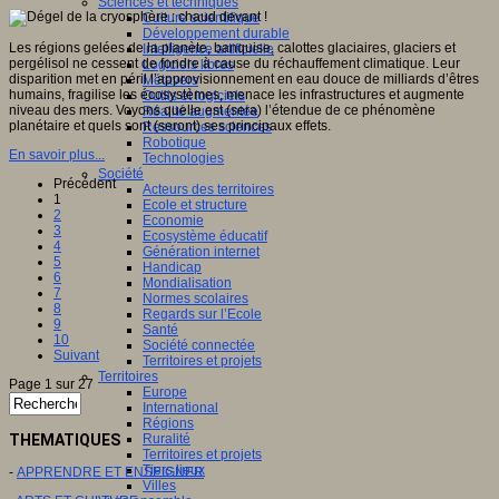
Sciences et techniques
Culture scientifique
Développement durable
Les régions gelées de la planète, banquise, calottes glaciaires, glaciers et
Intelligence artificielle
pergélisol ne cessent de fondre à cause du réchauffement climatique. Leur
Logiciels libres
disparition met en péril l’approvisionnement en eau douce de milliards d’êtres
Métavers
humains, fragilise les écosystèmes, menace les infrastructures et augmente
Outils et logiciels
niveau des mers. Voyons quelle est (sera) l’étendue de ce phénomène
Réalité augmentée
planétaire et quels sont (seront) ses principaux effets.
Ressources sciences
Robotique
En savoir plus...
Technologies
Société
Précédent
Acteurs des territoires
1
Ecole et structure
2
Economie
3
Ecosystème éducatif
4
Génération internet
5
Handicap
6
Mondialisation
7
Normes scolaires
8
Regards sur l’Ecole
9
Santé
10
Société connectée
Suivant
Territoires et projets
Territoires
Page 1 sur 27
Europe
International
Régions
THEMATIQUES
Ruralité
Territoires et projets
Tiers lieux
-
APPRENDRE ET ENSEIGNER
Villes