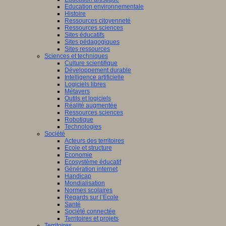
Education environnementale
Histoire
Ressources citoyenneté
Ressources sciences
Sites éducatifs
Sites pédagogiques
Sites ressources
Sciences et techniques
Culture scientifique
Développement durable
Intelligence artificielle
Logiciels libres
Métavers
Outils et logiciels
Réalité augmentée
Ressources sciences
Robotique
Technologies
Société
Acteurs des territoires
Ecole et structure
Economie
Ecosystème éducatif
Génération internet
Handicap
Mondialisation
Normes scolaires
Regards sur l’Ecole
Santé
Société connectée
Territoires et projets
Territoires