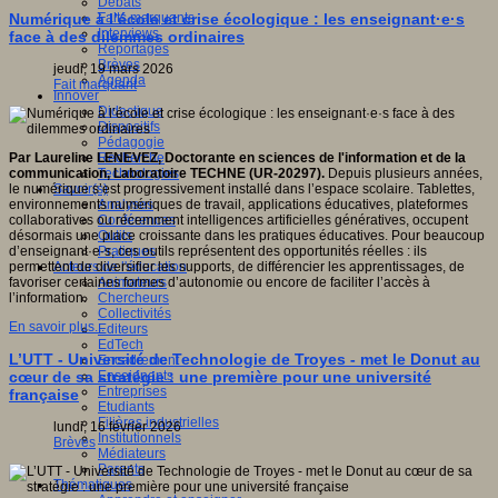
Débats
Faits marquants
Numérique à l’école et crise écologique : les enseignant·e·s
Interviews
face à des dilemmes ordinaires
Reportages
Brèves
jeudi, 19 mars 2026
Agenda
Fait marquant
Innover
Didactique
Dispositifs
Pédagogie
Recherche
Par Laureline LENEVEZ, Doctorante en sciences de l'information et de la
Technologies
communication, Laboratoire TECHNE (UR-20297).
Depuis plusieurs années,
Savoir(s)
le numérique s’est progressivement installé dans l’espace scolaire. Tablettes,
Analyses
environnements numériques de travail, applications éducatives, plateformes
Conférences
collaboratives ou récemment intelligences artificielles génératives, occupent
Outils
désormais une place croissante dans les pratiques éducatives. Pour beaucoup
Pratiques
d’enseignant·e·s, ces outils représentent des opportunités réelles : ils
Acteurs de l'éducation
permettent de diversifier les supports, de différencier les apprentissages, de
Animateurs
favoriser certaines formes d’autonomie ou encore de faciliter l’accès à
Chercheurs
l’information.
Collectivités
En savoir plus...
Editeurs
EdTech
L’UTT - Université de Technologie de Troyes - met le Donut au
Encadrement
Enseignants
cœur de sa stratégie : une première pour une université
Entreprises
française
Etudiants
Filières industrielles
lundi, 16 février 2026
Institutionnels
Brèves
Médiateurs
Parents
Thématiques