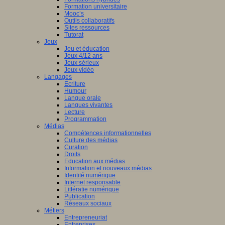
Formation universitaire
Mooc’s
Outils collaboratifs
Sites ressources
Tutorat
Jeux
Jeu et éducation
Jeux 4/12 ans
Jeux sérieux
Jeux vidéo
Langages
Ecriture
Humour
Langue orale
Langues vivantes
Lecture
Programmation
Médias
Compétences informationnelles
Culture des médias
Curation
Droits
Education aux médias
Information et nouveaux médias
Identité numérique
Internet responsable
Littératie numérique
Publication
Réseaux sociaux
Métiers
Entrepreneuriat
Entreprises