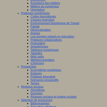
Evolutions des métiers
Métiers du numérique
Orientation
Pratiques numériques
Cartes heuristiques
Classes inversées
Environnement Numérique de Travail
Fablab
Géolocalisation
Images
Les mondes virtuels en éducation
Pratiques collaboratives
Podcasting
Smartphones
Tableaux numériques
Tablettes
Web radio
Webdocumentaire
eTwinning
Prospective
Ecosystème numérique
Espaces
Politique éducative
Scénarios prospectifs
Temps
Réseaux sociaux
Algorithme
Données
Réseaux sociaux et champ scolaire
Sélection de ressources
Bibliographies
Education artistique