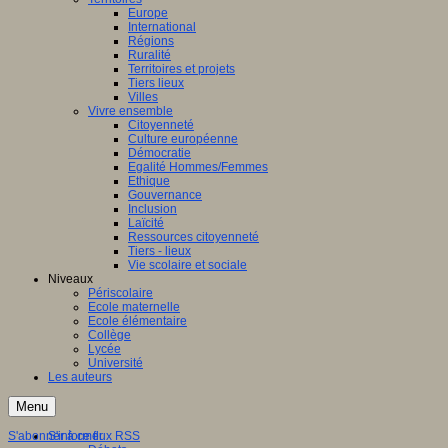
Europe
International
Régions
Ruralité
Territoires et projets
Tiers lieux
Villes
Vivre ensemble
Citoyenneté
Culture européenne
Démocratie
Egalité Hommes/Femmes
Ethique
Gouvernance
Inclusion
Laïcité
Ressources citoyenneté
Tiers - lieux
Vie scolaire et sociale
Niveaux
Périscolaire
Ecole maternelle
Ecole élémentaire
Collège
Lycée
Université
Les auteurs
Menu
S'abonner à ce flux RSS
S'informer