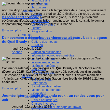
Jeux 4/12 ans
Jeux sérieux
Jeux vidéo
Accumulation de chaleur, hausse de la température de surface, accroissement
Langages
de l’acidité, pollution, perte de la biodiversité, élévation du niveau des mers…
Ecriture
les océans sont en danger
. Partout sur le globe, ils sont de plus en plus
Humour
sévèrement affectés par les activités humaines, comme le constate le dernier
Langue orale
rapport du programme européen Copernicus Marine.
Langues vivantes
Lecture
En savoir plus...
Programmation
Médias
De novembre à décembre, conférences-débats : Les dialogues
Compétences informationnelles
du Quai Branly
Culture des médias
Curation
Droits
lundi, 06 octobre 2025
Education aux médias
Agenda
Information et nouveaux médias
Identité numérique
Internet responsable
Littératie numérique
Conférences-débats -
Les dialogues du Quai Branly - du 9 octobre au 18
Publication
décembre 2025
- Des forêts anciennes aux défis écologiques d'aujourd'hui
Réseaux sociaux
- Un espace de réflexion et d’échange sur l’actualité et l’histoire mondiales
Métiers
- Animés par
Xavier Mauduit
et
Julie Gacon
-
Les jeudis de 19h30 à 21h en
Entrepreneuriat
accès libre
Entreprises
Evolutions des métiers
En savoir plus...
Métiers du numérique
Orientation
Journée internationale du panda roux : un rendez-vous pour
Pratiques numériques
agir
Cartes heuristiques
Classes inversées
vendredi, 19 septembre 2025
Environnement Numérique de Travail