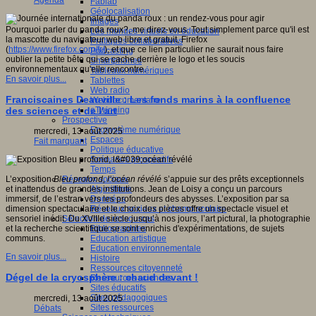
Agenda
Fablab
Géolocalisation
Images
Pourquoi parler du panda roux?, me direz-vous. Tout simplement parce qu'il est
Les mondes virtuels en éducation
la mascotte du navigateur web libre et gratuit, Firefox
Pratiques collaboratives
(
https://www.firefox.com/fr/
), et que ce lien particulier ne saurait nous faire
Podcasting
oublier la petite bête qui se cache derrière le logo et les soucis
Smartphones
environnementaux qu'elle rencontre.
Tableaux numériques
En savoir plus...
Tablettes
Web radio
Franciscaines Deauville : Les fonds marins à la confluence
Webdocumentaire
eTwinning
des sciences et de l’art
Prospective
Ecosystème numérique
mercredi, 13 août 2025
Espaces
Fait marquant
Politique éducative
Scénarios prospectifs
Temps
Réseaux sociaux
L’exposition
Bleu profond, l’océan révélé
s’appuie sur des prêts exceptionnels
Algorithme
et inattendus de grandes institutions. Jean de Loisy a conçu un parcours
Données
immersif, de l’estran vers les profondeurs des abysses. L’exposition par sa
Réseaux sociaux et champ scolaire
dimension spectaculaire et le choix des pièces offre un spectacle visuel et
Sélection de ressources
sensoriel inédit. Du XVIIIe siècle jusqu’à nos jours, l’art pictural, la photographie
Bibliographies
et la recherche scientifique se sont enrichis d'expérimentations, de sujets
Education artistique
communs.
Education environnementale
En savoir plus...
Histoire
Ressources citoyenneté
Dégel de la cryosphère : chaud devant !
Ressources sciences
Sites éducatifs
Sites pédagogiques
mercredi, 13 août 2025
Sites ressources
Débats