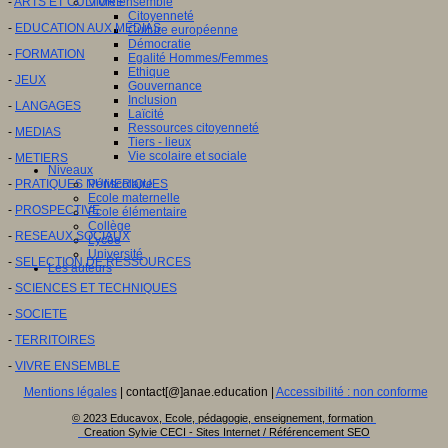
-
ARTS ET CULTURE
Vivre ensemble
Citoyenneté
-
EDUCATION AUX MEDIAS
Culture européenne
Démocratie
-
FORMATION
Egalité Hommes/Femmes
Ethique
-
JEUX
Gouvernance
Inclusion
-
LANGAGES
Laïcité
Ressources citoyenneté
-
MEDIAS
Tiers - lieux
Vie scolaire et sociale
-
METIERS
Niveaux
-
PRATIQUES NUMERIQUES
Périscolaire
Ecole maternelle
-
PROSPECTIVE
Ecole élémentaire
Collège
-
RESEAUX SOCIAUX
Lycée
Université
-
SELECTION DE RESSOURCES
Les auteurs
-
SCIENCES ET TECHNIQUES
-
SOCIETE
-
TERRITOIRES
-
VIVRE ENSEMBLE
Mentions légales
| contact[@]anae.education |
Accessibilité : non conforme
© 2023 Educavox, Ecole, pédagogie, enseignement, formation
Creation Sylvie CECI - Sites Internet / Référencement SEO