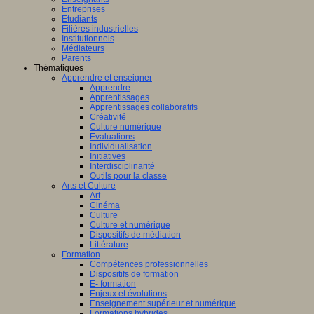
Entreprises
Etudiants
Filières industrielles
Institutionnels
Médiateurs
Parents
Thématiques
Apprendre et enseigner
Apprendre
Apprentissages
Apprentissages collaboratifs
Créativité
Culture numérique
Evaluations
Individualisation
Initiatives
Interdisciplinarité
Outils pour la classe
Arts et Culture
Art
Cinéma
Culture
Culture et numérique
Dispositifs de médiation
Littérature
Formation
Compétences professionnelles
Dispositifs de formation
E- formation
Enjeux et évolutions
Enseignement supérieur et numérique
Formations hybrides