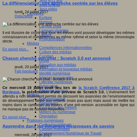
Jeux 4/12 ans
La différenciation, une approche centrée sur les élèves
Jeux sérieux
Jeux vidéo
lundi, 24 juillet 2017
Langages
Didactique
Ecriture
Humour
Langue orale
Langues vivantes
Il est illusoire de croire que tous les élèves vont pouvoir développer les mêmes
Lecture
connaissances et compétences au même rythme et selon la même chronologie
Programmation
stricte.
Médias
Compétences informationnelles
En savoir plus...
Culture des médias
Curation
Chacun cherche son chat : Scratch 3.0 est annoncé
Droits
Education aux médias
jeudi, 20 juillet 2017
Information et nouveaux médias
Fait marquant
Identité numérique
Internet responsable
Littératie numérique
Publication
Ce mercredi 19 juillet avait lieu lors de
la Scratch Conférence 2017 à
Réseaux sociaux
Bordeaux
, la présentation d’une preview de Scratch 3.0.
L’événement fort
Métiers
attendu a non seulement permis de découvrir les avancées de l’environnement
Entrepreneuriat
de développement dédié aux enfants (mais pas que) mais aussi de mettre les
Entreprises
mains dans le cambouis au travers d’une pré-version accessible en ligne qui
Evolutions des métiers
ne manque pas de bonnes nouvelles.
Métiers du numérique
Orientation
En savoir plus...
Pratiques numériques
Cartes heuristiques
Apprendre dans les échanges réciproques de savoirs
Classes inversées
Environnement Numérique de Travail
mercredi, 28 juin 2017