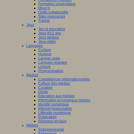
Formation universitaire
Mooc’s
Outils collaboratifs
Sites ressources
Tutorat
Jeux
Jeu et éducation
Jeux 4/12 ans
Jeux sérieux
Jeux vidéo
Langages
Ecriture
Humour
Langue orale
Langues vivantes
Lecture
Programmation
Médias
Compétences informationnelles
Culture des médias
Curation
Droits
Education aux médias
Information et nouveaux médias
Identité numérique
Internet responsable
Littératie numérique
Publication
Réseaux sociaux
Métiers
Entrepreneuriat
Entreprises