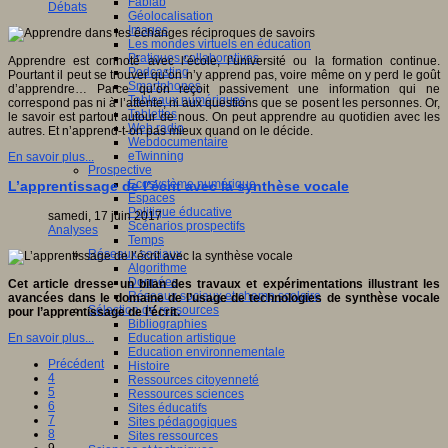
Fablab
Débats
Géolocalisation
Images
Les mondes virtuels en éducation
Pratiques collaboratives
Apprendre est connoté avec l’école, l’université ou la formation continue.
Podcasting
Pourtant il peut se trouver qu’on n’y apprend pas, voire même on y perd le goût
Smartphones
d’apprendre… Parce qu’on reçoit passivement une information qui ne
Tableaux numériques
correspond pas ni à l’attente, ni aux questions que se posent les personnes. Or,
Tablettes
le savoir est partout autour de nous. On peut apprendre au quotidien avec les
Web radio
autres. Et n’apprend-t-on pas mieux quand on le décide.
Webdocumentaire
eTwinning
En savoir plus...
Prospective
Ecosystème numérique
L’apprentissage de l’écrit avec la synthèse vocale
Espaces
Politique éducative
samedi, 17 juin 2017
Scénarios prospectifs
Analyses
Temps
Réseaux sociaux
Algorithme
Données
Cet article dresse un bilan des travaux et expérimentations illustrant les
Réseaux sociaux et champ scolaire
avancées dans le domaine de l’usage de technologies de synthèse vocale
Sélection de ressources
pour l’apprentissage de l’écrit.
Bibliographies
En savoir plus...
Education artistique
Education environnementale
Précédent
Histoire
4
Ressources citoyenneté
5
Ressources sciences
6
Sites éducatifs
7
Sites pédagogiques
8
Sites ressources
9