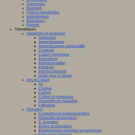
Entreprises
Etudiants
Filières industrielles
Institutionnels
Médiateurs
Parents
Thématiques
Apprendre et enseigner
Apprendre
Apprentissages
Apprentissages collaboratifs
Créativité
Culture numérique
Evaluations
Individualisation
Initiatives
Interdisciplinarité
Outils pour la classe
Arts et Culture
Art
Cinéma
Culture
Culture et numérique
Dispositifs de médiation
Littérature
Formation
Compétences professionnelles
Dispositifs de formation
E- formation
Enjeux et évolutions
Enseignement supérieur et numérique
Formations hybrides