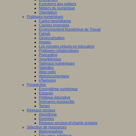
Evolutions des métiers
Métiers du numérique
Orientation
Pratiques numériques
Cartes heuristiques
Classes inversées
Environnement Numérique de Travail
Fablab
Géolocalisation
Images
Les mondes virtuels en éducation
Pratiques collaboratives
Podcasting
Smartphones
Tableaux numériques
Tablettes
Web radio
Webdocumentaire
eTwinning
Prospective
Ecosystème numérique
Espaces
Politique éducative
Scénarios prospectifs
Temps
Réseaux sociaux
Algorithme
Données
Réseaux sociaux et champ scolaire
Sélection de ressources
Bibliographies
Education artistique