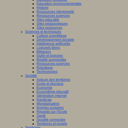
Education environnementale
Histoire
Ressources citoyenneté
Ressources sciences
Sites éducatifs
Sites pédagogiques
Sites ressources
Sciences et techniques
Culture scientifique
Développement durable
Intelligence artificielle
Logiciels libres
Métavers
Outils et logiciels
Réalité augmentée
Ressources sciences
Robotique
Technologies
Société
Acteurs des territoires
Ecole et structure
Economie
Ecosystème éducatif
Génération internet
Handicap
Mondialisation
Normes scolaires
Regards sur l’Ecole
Santé
Société connectée
Territoires et projets
Territoires