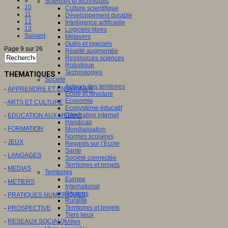
Sciences et techniques
10
Culture scientifique
11
Développement durable
12
Intelligence artificielle
13
Logiciels libres
Suivant
Métavers
Outils et logiciels
Page 9 sur 26
Réalité augmentée
Ressources sciences
Robotique
Technologies
THEMATIQUES
Société
Acteurs des territoires
-
APPRENDRE ET ENSEIGNER
Ecole et structure
Economie
-
ARTS ET CULTURE
Ecosystème éducatif
Génération internet
-
EDUCATION AUX MEDIAS
Handicap
-
FORMATION
Mondialisation
Normes scolaires
-
JEUX
Regards sur l’Ecole
Santé
-
LANGAGES
Société connectée
Territoires et projets
-
MEDIAS
Territoires
Europe
-
METIERS
International
Régions
-
PRATIQUES NUMERIQUES
Ruralité
Territoires et projets
-
PROSPECTIVE
Tiers lieux
-
RESEAUX SOCIAUX
Villes