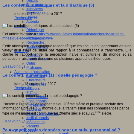
Débats
Faits marquants
Les confettis numériques et la didactique (3)
Interviews
Reportages
mercredi, 20 septembre 2017
Brèves
Recherche
Agenda
Innover
Didactique
Dispositifs
Cet article fait suite à :
http://www.educavox.fr/innovation/recherche/la-trace-
Pédagogie
mnesique-et-l-action-educative
Recherche
Cette orientation pédagogique reconnaît que les acquis de l’apprenant ont une
Technologies
valeur qu’il s’agit de situer par rapport à la connaissance à transmettre. Elle
Savoir(s)
clarifie le rapport entre la perception naïve et culturelle du monde et sa
Analyses
perception raisonnée dans une ou plusieurs approches théoriques.
Conférences
Outils
En savoir plus...
Pratiques
Acteurs de l'éducation
Le confetti numérique (1) : quelle pédagogie ?
Animateurs
Chercheurs
lundi, 18 septembre 2017
Collectivités
Recherche
Editeurs
EdTech
Encadrement
Enseignants
L’article « Pratiques enseignantes du 20ème siècle et pratique sociale des
Entreprises
informations brèves
[1]
» montre que la transmission des connaissances par ce
Etudiants
ème
type de message est commune au 20ème siècle et au 21
siècle.
Filières industrielles
Institutionnels
En savoir plus...
Médiateurs
Parents
Peut-on utiliser les données pour un suivi personnalisé ?
Thématiques