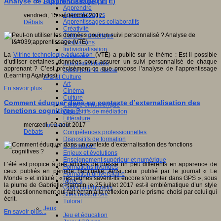
Analyse de l'apprentissage (VTÉ)
Apprendre et enseigner
Apprendre
Apprentissages
vendredi, 15 septembre 2017
Apprentissages collaboratifs
Débats
Créativité
Culture numérique
Evaluations
Individualisation
La
Vitrine technologie-éducation
(VTÉ) a publié sur le thème : Est-il possible
Initiatives
d’utiliser certaines données pour assurer un suivi personnalisé de chaque
Interdisciplinarité
apprenant ? C’est précisément ce que propose l’analyse de l’apprentissage
Outils pour la classe
(Learning Analytics).
Arts et Culture
Art
En savoir plus...
Cinéma
Culture
Comment éduquer dans un contexte d’externalisation des
Culture et numérique
fonctions cognitives ?
Dispositifs de médiation
Littérature
mercredi, 02 août 2017
Formation
Débats
Compétences professionnelles
Dispositifs de formation
E- formation
Enjeux et évolutions
Enseignement supérieur et numérique
L’été est propice à des articles de presse un peu différents en apparence de
Formations hybrides
ceux publiés en période habituelle. Ainsi celui publié par le journal « Le
Formation universitaire
Monde » et intitulé : « les jeunes savent-ils encore s’orienter dans GPS », sous
Mooc’s
la plume de Gabrielle Ramain le 25 juillet 2017 est-il emblématique d’un style
Outils collaboratifs
de questionnement qui fait écran à la réflexion par le prisme choisi par celui qui
Sites ressources
écrit.
Tutorat
Jeux
En savoir plus...
Jeu et éducation