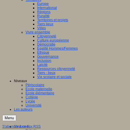
Europe
International
Régions
Ruralité
Territoires et projets
Tiers lieux
Villes
Vivre ensemble
Citoyenneté
Culture européenne
Démocratie
Egalité Hommes/Femmes
Ethique
Gouvernance
Inclusion
Laïcité
Ressources citoyenneté
Tiers - lieux
Vie scolaire et sociale
Niveaux
Périscolaire
Ecole maternelle
Ecole élémentaire
Collège
Lycée
Université
Les auteurs
Menu
S'abonner à ce flux RSS
S'informer