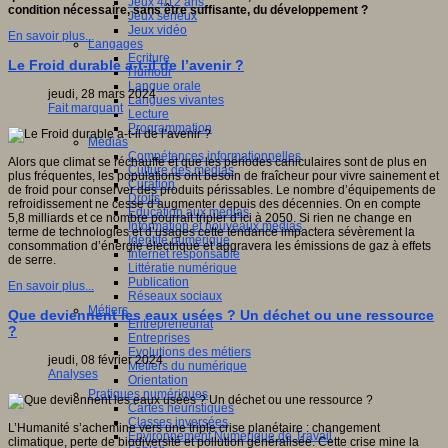
Jeux 4/12 ans
condition nécessaire, sans être suffisante, du développement ?
Jeux sérieux
Jeux vidéo
En savoir plus...
Langages
Ecriture
Le Froid durable a-t-il de l’avenir ?
Humour
Langue orale
jeudi, 28 mars 2024
Langues vivantes
Fait marquant
Lecture
Programmation
Médias
Compétences informationnelles
Alors que climat se réchauffe et que les périodes caniculaires sont de plus en
Culture des médias
plus fréquentes, les populations ont besoin de fraîcheur pour vivre sainement et
Curation
de froid pour conserver des produits périssables. Le nombre d’équipements de
Droits
refroidissement ne cesse d’augmenter depuis des décennies. On en compte
Education aux médias
5,8 milliards et ce nombre pourrait tripler d’ici à 2050. Si rien ne change en
Information et nouveaux médias
terme de technologies et d’usages cette tendance impactera sévèrement la
Identité numérique
consommation d’énergie électrique et aggravera les émissions de gaz à effets
Internet responsable
de serre.
Littératie numérique
Publication
En savoir plus...
Réseaux sociaux
Métiers
Que deviennent les eaux usées ? Un déchet ou une ressource
Entrepreneuriat
?
Entreprises
Evolutions des métiers
jeudi, 08 février 2024
Métiers du numérique
Analyses
Orientation
Pratiques numériques
Cartes heuristiques
Classes inversées
L’Humanité s’achemine vers une triple crise planétaire : changement
Environnement Numérique de Travail
climatique, perte de biodiversité et pollution généralisée. Cette crise mine la