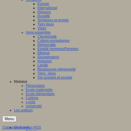
Europe
International
Régions
Ruralité
Territoires et projets
Tiers lieux
Villes
Vivre ensemble
Citoyenneté
Culture européenne
Démocratie
Egalité Hommes/Femmes
Ethique
Gouvernance
Inclusion
Laïcité
Ressources citoyenneté
Tiers - lieux
Vie scolaire et sociale
Niveaux
Périscolaire
Ecole maternelle
Ecole élémentaire
Collège
Lycée
Université
Les auteurs
Menu
S'abonner à ce flux RSS
S'informer