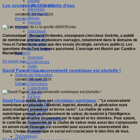
Débats
Faits marquants
Les voyages de Li la goutte d'eau
Interviews
Reportages
vendredi, 03 mai 2024
Brèves
Brèves
Agenda
Innover
Didactique
Dispositifs
Communiqué
: Bernard Drobenko, enseignant-chercheur émérite, a publié
Pédagogie
de nombreux articles et plusieurs ouvrages, notamment dans le domaine de
Recherche
l’eau et l’urbanisme ainsi que des essais (écologie, services publics). Les
Technologies
questions d’eau l’ont toujours passionné. L’ouvrage est illustré par Candice
Savoir(s)
Marcellaud.
Analyses
En savoir plus...
Conférences
Outils
David Fayon : La souveraineté numérique est plurielle !
Pratiques
Acteurs de l'éducation
Animateurs
samedi, 06 avril 2024
Chercheurs
Débats
Collectivités
Editeurs
EdTech
David Fayon
publie dans ses
chroniques numériques
: "
La souveraineté
Encadrement
numérique est plurielle ! Matériel, logiciel, données, IA générative mais
Enseignants
aussi matières premières et terres rares
". La chaîne de valeur du
Entreprises
numérique connaît un déplacement de valeur, du matériel à l’intelligence
Etudiants
artificielle générative en passant par le logiciel et les données. Pour autant,
Filières industrielles
le contrôle de l’ensemble de la chaîne de valeur mais aussi des composants
Institutionnels
en amont et de l’énergie est essentiel pour assurer la souveraineté des
Médiateurs
Etats. L’enjeu économique et social est crucial pour le bien être de tous.
Parents
Thématiques
En savoir plus...