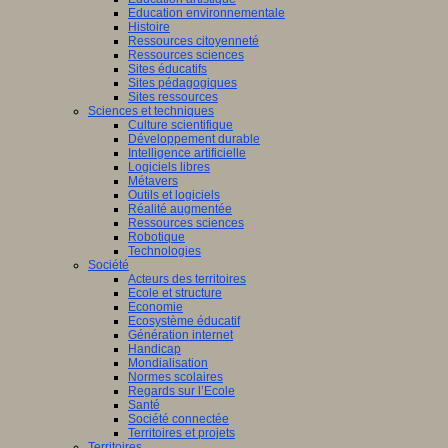
Education environnementale
Histoire
Ressources citoyenneté
Ressources sciences
Sites éducatifs
Sites pédagogiques
Sites ressources
Sciences et techniques
Culture scientifique
Développement durable
Intelligence artificielle
Logiciels libres
Métavers
Outils et logiciels
Réalité augmentée
Ressources sciences
Robotique
Technologies
Société
Acteurs des territoires
Ecole et structure
Economie
Ecosystème éducatif
Génération internet
Handicap
Mondialisation
Normes scolaires
Regards sur l’Ecole
Santé
Société connectée
Territoires et projets
Territoires