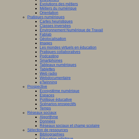
Evolutions des métiers
Métiers du numérique
Orientation
Pratiques numériques
Cartes heuristiques
Classes inversées
Environnement Numérique de Travail
Fablab
Géolocalisation
Images
Les mondes virtuels en éducation
Pratiques collaboratives
Podcasting
Smartphones
Tableaux numériques
Tablettes
Web radio
Webdocumentaire
eTwinning
Prospective
Ecosystème numérique
Espaces
Politique éducative
Scénarios prospectifs
Temps
Réseaux sociaux
Algorithme
Données
Réseaux sociaux et champ scolaire
Sélection de ressources
Bibliographies
Education artistique