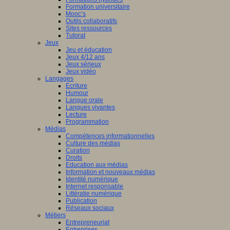
Formation universitaire
Mooc’s
Outils collaboratifs
Sites ressources
Tutorat
Jeux
Jeu et éducation
Jeux 4/12 ans
Jeux sérieux
Jeux vidéo
Langages
Ecriture
Humour
Langue orale
Langues vivantes
Lecture
Programmation
Médias
Compétences informationnelles
Culture des médias
Curation
Droits
Education aux médias
Information et nouveaux médias
Identité numérique
Internet responsable
Littératie numérique
Publication
Réseaux sociaux
Métiers
Entrepreneuriat
Entreprises