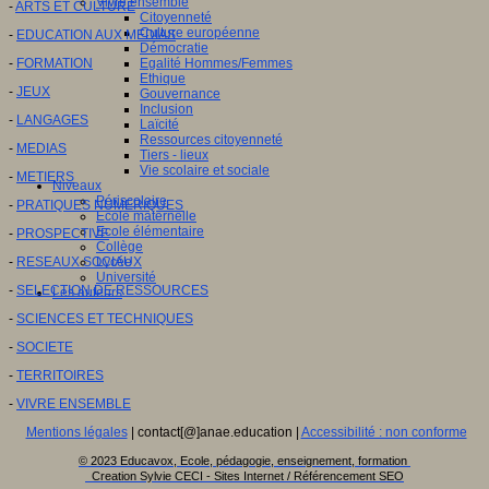
Vivre ensemble
-
ARTS ET CULTURE
Citoyenneté
Culture européenne
-
EDUCATION AUX MEDIAS
Démocratie
-
FORMATION
Egalité Hommes/Femmes
Ethique
-
JEUX
Gouvernance
Inclusion
-
LANGAGES
Laïcité
Ressources citoyenneté
-
MEDIAS
Tiers - lieux
Vie scolaire et sociale
-
METIERS
Niveaux
Périscolaire
-
PRATIQUES NUMERIQUES
Ecole maternelle
Ecole élémentaire
-
PROSPECTIVE
Collège
-
RESEAUX SOCIAUX
Lycée
Université
-
SELECTION DE RESSOURCES
Les auteurs
-
SCIENCES ET TECHNIQUES
-
SOCIETE
-
TERRITOIRES
-
VIVRE ENSEMBLE
Mentions légales
| contact[@]anae.education |
Accessibilité : non conforme
© 2023 Educavox, Ecole, pédagogie, enseignement, formation
Creation Sylvie CECI - Sites Internet / Référencement SEO