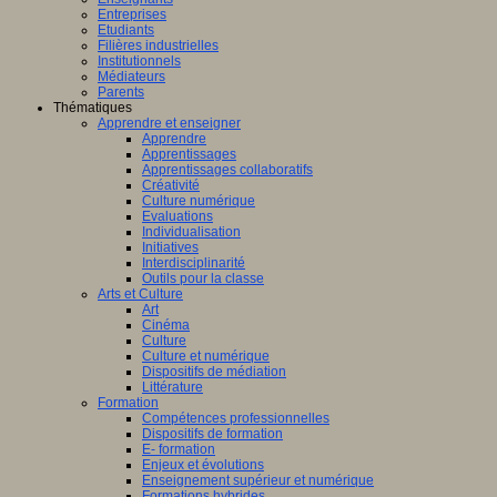
Entreprises
Etudiants
Filières industrielles
Institutionnels
Médiateurs
Parents
Thématiques
Apprendre et enseigner
Apprendre
Apprentissages
Apprentissages collaboratifs
Créativité
Culture numérique
Evaluations
Individualisation
Initiatives
Interdisciplinarité
Outils pour la classe
Arts et Culture
Art
Cinéma
Culture
Culture et numérique
Dispositifs de médiation
Littérature
Formation
Compétences professionnelles
Dispositifs de formation
E- formation
Enjeux et évolutions
Enseignement supérieur et numérique
Formations hybrides