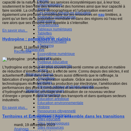
Fablab
capacité de la nature à fournir les services écosystémiques qui, à leur tour,
Géolocalisation
soutiennent le bien-être des femmes et des hommes ainsi que leur capacité à
Images
faire société. La croissance démographique et l’urbanisation exercent
Les mondes virtuels en éducation
également une pression considérable sur les ressources en
eau
limitées, a
Pratiques collaboratives
point qu’un tiers de la population mondiale vit dans des régions où l’eau est
Podcasting
rare alors que ses besoins sont appelée à s’intensifier.
Smartphones
Tableaux numériques
En savoir plus...
Tablettes
Web radio
Hydrogène : promesses et réalités
Webdocumentaire
eTwinning
jeudi, 11 janvier 2024
Prospective
Recherche
Ecosystème numérique
Espaces
Politique éducative
Scénarios prospectifs
L’hydrogène est de plus en plus souvent présenté comme un atout en matière
Temps
de réduction d’émission de gaz à effet de serre. Connu depuis des siècles, il est
Réseaux sociaux
actuellement utilisé dans des secteurs aussi différents que le raffinage, la
Algorithme
fabrication d’engrais ou l’exploration spatiale. Grâce aux avancées
Données
technologiques récentes dans sa production par électrolyse, l’amélioration des
Réseaux sociaux et champ scolaire
performances des piles à combustibles et les récentes découvertes
Sélection de ressources
d’hydrogène naturel on envisage une utilisation de ce nouveau vecteur
Bibliographies
d’énergie « propre » dans le secteur des transports et dans quelques secteurs
Education artistique
industriels.
Education environnementale
Histoire
En savoir plus...
Ressources citoyenneté
Ressources sciences
Territoires et Entreprises : Agir ensemble dans les transitions
Sites éducatifs
Sites pédagogiques
mardi, 19 décembre 2023
Sites ressources
Analyses