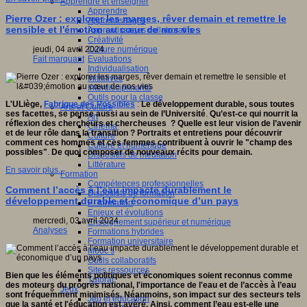
Apprendre et enseigner
Apprendre
Pierre Ozer : explorer les marges, rêver demain et remettre le
Apprentissages
sensible et l'émotion au cœur de nos vies
Apprentissages collaboratifs
Créativité
Culture numérique
jeudi, 04 avril 2024
Evaluations
Fait marquant
Individualisation
Initiatives
Interdisciplinarité
Outils pour la classe
L'ULiège,
Fabrique des Possibles
:
Le développement durable, sous toutes
Arts et Culture
ses facettes, se pense aussi au sein de l’Université
.
Qu’est-ce qui nourrit la
Art
réflexion des chercheurs et chercheuses ? Quelle est leur vision de l’avenir
Cinéma
et de leur rôle dans la transition ?
Portraits et entretiens pour découvrir
Culture
comment ces hommes et ces femmes contribuent à ouvrir le "champ des
Culture et numérique
possibles"
.
De quoi composer de nouveaux récits pour demain.
Dispositifs de médiation
Littérature
En savoir plus...
Formation
Compétences professionnelles
Comment l’accès à l’eau impacte durablement le
Dispositifs de formation
développement durable et économique d’un pays
E- formation
Enjeux et évolutions
mercredi, 03 avril 2024
Enseignement supérieur et numérique
Analyses
Formations hybrides
Formation universitaire
Mooc’s
Outils collaboratifs
Sites ressources
Bien que les éléments politiques et économiques soient reconnus comme
Tutorat
des moteurs du progrès national, l'importance de l'eau et de l’accès à l’eau
Jeux
sont fréquemment minimisés. Néanmoins, son impact sur des secteurs tels
Jeu et éducation
que la santé et l'éducation est avéré. Ainsi, comment l’eau est-elle une