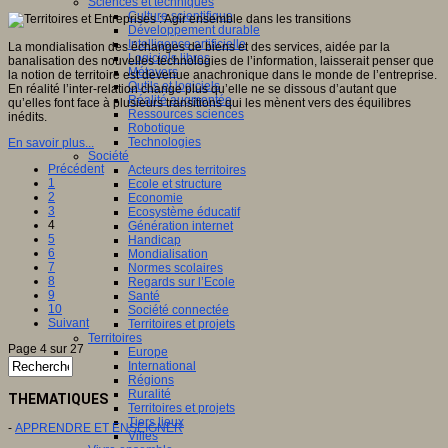
Sciences et techniques
Culture scientifique
Développement durable
Intelligence artificielle
La mondialisation des échanges de biens et des services, aidée par la
Logiciels libres
banalisation des nouvelles technologies de l’information, laisserait penser que
Métavers
la notion de territoire est devenue anachronique dans le monde de l’entreprise.
Outils et logiciels
En réalité l’inter-relation change plus qu’elle ne se dissous d’autant que
Réalité augmentée
qu’elles font face à plusieurs transitions qui les mènent vers des équilibres
Ressources sciences
inédits.
Robotique
Technologies
En savoir plus...
Société
Précédent
Acteurs des territoires
1
Ecole et structure
2
Economie
3
Ecosystème éducatif
4
Génération internet
5
Handicap
6
Mondialisation
7
Normes scolaires
8
Regards sur l’Ecole
9
Santé
10
Société connectée
Suivant
Territoires et projets
Territoires
Page 4 sur 27
Europe
International
Régions
Ruralité
THEMATIQUES
Territoires et projets
Tiers lieux
-
APPRENDRE ET ENSEIGNER
Villes