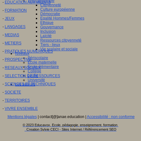
Vivre ensemble
-
EDUCATION AUX MEDIAS
Citoyenneté
Culture européenne
-
FORMATION
Démocratie
Egalité Hommes/Femmes
-
JEUX
Ethique
-
LANGAGES
Gouvernance
Inclusion
-
MEDIAS
Laïcité
Ressources citoyenneté
-
METIERS
Tiers - lieux
Vie scolaire et sociale
-
PRATIQUES NUMERIQUES
Niveaux
Périscolaire
-
PROSPECTIVE
Ecole maternelle
Ecole élémentaire
-
RESEAUX SOCIAUX
Collège
Lycée
-
SELECTION DE RESSOURCES
Université
-
SCIENCES ET TECHNIQUES
Les auteurs
-
SOCIETE
-
TERRITOIRES
-
VIVRE ENSEMBLE
Mentions légales
| contact[@]anae.education |
Accessibilité : non conforme
© 2023 Educavox, Ecole, pédagogie, enseignement, formation
Creation Sylvie CECI - Sites Internet / Référencement SEO