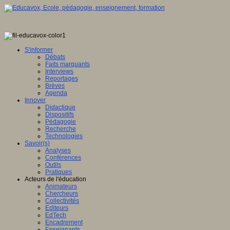
e
ée
S'informer
Débats
Faits marquants
Interviews
eurs.
Reportages
Brèves
Agenda
Innover
Didactique
ipt
Dispositifs
Pédagogie
Recherche
er.
"
Technologies
Savoir(s)
Service
Analyses
Conférences
Outils
le-
Pratiques
ne"
Acteurs de l'éducation
Animateurs
"true"
Chercheurs
WBGd-
Collectivités
Editeurs
EdTech
Encadrement
Enseignants