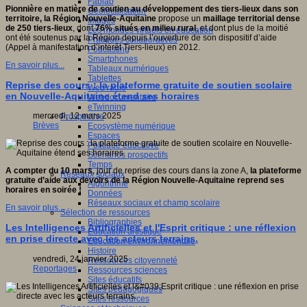
Fablab
Pionnière en matière de soutien au développement des tiers-lieux dans son
Géolocalisation
territoire, la Région Nouvelle-Aquitaine
propose un
maillage territorial dense
Images
de 250 tiers-lieux
, dont
76% situés en milieu rural
, et dont plus de la moitié
Les mondes virtuels en éducation
ont été soutenus par la Région depuis l’ouverture de son dispositif d’aide
Pratiques collaboratives
(Appel à manifestation d’intérêt Tiers-lieux) en 2012.
Podcasting
Smartphones
En savoir plus...
Tableaux numériques
Tablettes
Reprise des cours : la plateforme gratuite de soutien scolaire
Web radio
en Nouvelle-Aquitaine étend ses horaires
Webdocumentaire
eTwinning
mercredi, 12 mars 2025
Prospective
Brèves
Ecosystème numérique
Espaces
Politique éducative
Scénarios prospectifs
Temps
A compter du 10 mars
, jour de reprise des cours dans la zone A,
la plateforme
Réseaux sociaux
gratuite d’aide aux devoirs de la Région Nouvelle-Aquitaine reprend ses
Algorithme
horaires en soirée
!
Données
Réseaux sociaux et champ scolaire
En savoir plus...
Sélection de ressources
Bibliographies
Les Intelligences Artificielles et l'Esprit critique : une réflexion
Education artistique
en prise directe avec les acteurs terrains.
Education environnementale
Histoire
vendredi, 24 janvier 2025
Ressources citoyenneté
Reportages
Ressources sciences
Sites éducatifs
Sites pédagogiques
Sites ressources