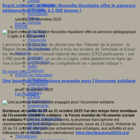
Débats
Faits marquants
Esprit critique : la Région Nouvelle-Aquitaine offre le parcours
Interviews
pédagogique Cogito à 1 000 jeunes !
s
Reportages
Brèves
samedi, 29 novembre 2025
Agenda
Brèves
Innover
Didactique
Dispositifs
Pédagogie
Recherche
L’annonce a été faite lors du
dernier jour des
Tribunes de la presse
:
la
o
,
Technologies
Région Nouvelle-Aquitaine
offre
à tous les lycéens de Terminale et à tous
Savoir(s)
les membres de son Conseil
r
égional des
j
eunes
(CRJ)
participants
- soit
forme
Analyses
1
000 jeunes au total
-
,
un accès à Cogito
,
cette plateforme en ligne qui
Conférences
vise à
former et
à
évaluer les compétences en
«
pensée critique
»
.
Outils
Pratiques
En savoir plus...
Acteurs de l'éducation
Animateurs
Une jeunesse francophone engagée pour l’économie solidaire
Chercheurs
r
Collectivités
jeudi, 30 octobre 2025
Editeurs
Fait marquant
EdTech
er
Encadrement
Enseignants
Entreprises
étences
Bordeaux accueille du 29 au 31 octobre 2025 l’un des temps forts mondiaux
Etudiants
de l’économie sociale et solidaire : le Forum mondial de l’économie sociale
Filières industrielles
et solidaire.
Parmi les acteurs présents, la jeunesse francophone est
sée
Institutionnels
représentée avec une délégation internationale, issue de 13 pays. Présente du
ue
»
.
Médiateurs
26 au 31 octobre, elle participe activement aux échanges, aux activités et aux
Parents
réflexions de ce rendez-vous international.
https://bordeauxgsef2025.org/
Thématiques