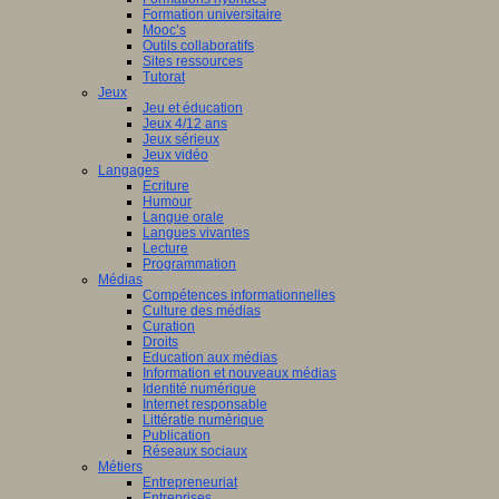
Formation universitaire
ion
Mooc’s
Outils collaboratifs
le
Sites ressources
sergues
Tutorat
Jeux
Jeu et éducation
z
Jeux 4/12 ans
Jeux sérieux
Jeux vidéo
ser
Langages
Ecriture
Humour
Langue orale
Langues vivantes
129_CP-
Lecture
Programmation
rsCogito.pdf
Médias
z
Compétences informationnelles
Culture des médias
Curation
ser
Droits
Education aux médias
Information et nouveaux médias
Identité numérique
Internet responsable
DLP2025_RemisePrix.JPG
Littératie numérique
Publication
Réseaux sociaux
Métiers
ge
Entrepreneuriat
Entreprises