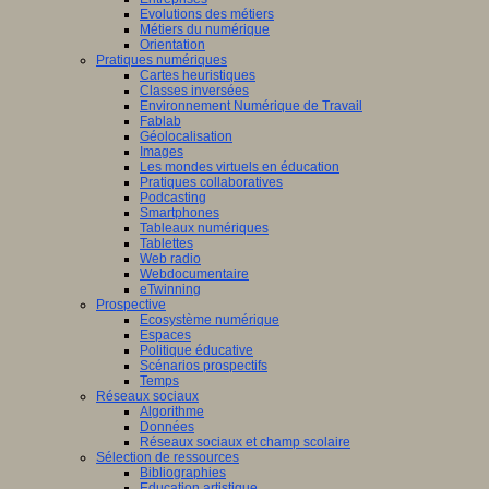
he
Evolutions des métiers
Métiers du numérique
tement,
cliquez
Orientation
Pratiques numériques
Cartes heuristiques
Classes inversées
Environnement Numérique de Travail
Fablab
Géolocalisation
Images
Les mondes virtuels en éducation
Pratiques collaboratives
Podcasting
Smartphones
uniqué
Tableaux numériques
Tablettes
e
Web radio
di
Webdocumentaire
eTwinning
mbre
Prospective
Ecosystème numérique
Espaces
Politique éducative
Scénarios prospectifs
Temps
Réseaux sociaux
Algorithme
Données
Réseaux sociaux et champ scolaire
t
Sélection de ressources
que
:
Bibliographies
Education artistique