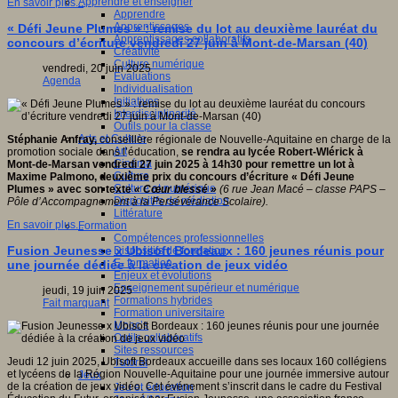
Apprendre et enseigner
En savoir plus...
Apprendre
Apprentissages
« Défi Jeune Plumes » : remise du lot au deuxième lauréat du
Apprentissages collaboratifs
concours d’écriture vendredi 27 juin à Mont-de-Marsan (40)
Créativité
Culture numérique
vendredi, 20 juin 2025
Evaluations
Agenda
Individualisation
Initiatives
Interdisciplinarité
Outils pour la classe
Arts et Culture
Stéphanie Anfray,
conseillère régionale de Nouvelle-Aquitaine en charge de la
Art
promotion sociale dans l’éducation,
se rendra au lycée Robert-Wlérick à
Cinéma
Mont-de-Marsan vendredi 27 juin 2025 à 14h30 pour remettre un lot à
Culture
Maxime Palmono, deuxième prix du concours d’écriture «
Défi Jeune
Culture et numérique
Plumes
» avec son texte
« Cœur blessé »
(6 rue Jean Macé – classe PAPS –
Dispositifs de médiation
Pôle d’Accompagnement à la Persévérance Scolaire).
Littérature
En savoir plus...
Formation
Compétences professionnelles
Fusion Jeunesse x Ubisoft Bordeaux : 160 jeunes réunis pour
Dispositifs de formation
E- formation
une journée dédiée à la création de jeux vidéo
Enjeux et évolutions
Enseignement supérieur et numérique
jeudi, 19 juin 2025
Formations hybrides
Fait marquant
Formation universitaire
Mooc’s
Outils collaboratifs
Sites ressources
Jeudi 12 juin 2025, Ubisoft Bordeaux accueille dans ses locaux 160 collégiens
Tutorat
et lycéens de la Région Nouvelle-Aquitaine pour une journée immersive autour
Jeux
de la création de jeux vidéo. Cet événement s’inscrit dans le cadre du Festival
Jeu et éducation