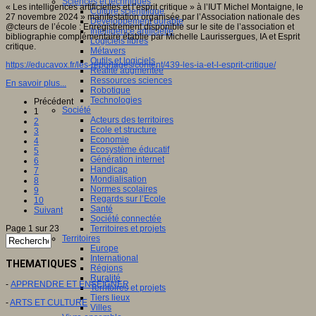
Sciences et techniques
« Les intelligences artificielles et l’esprit critique » à l’IUT Michel Montaigne, le
Culture scientifique
27 novembre 2024 » manifestation organisée par l’Association nationale des
Développement durable
@cteurs de l’école : Enregistrement disponible sur le site de l’association et
Intelligence artificielle
bibliographie complémentaire établie par Michelle Laurissergues, IA et Esprit
Logiciels libres
critique.
Métavers
Outils et logiciels
https://educavox.fr/les-reportages/content/439-les-ia-et-l-esprit-critique/
Réalité augmentée
Ressources sciences
En savoir plus...
Robotique
Technologies
Précédent
Société
1
Acteurs des territoires
2
Ecole et structure
3
Economie
4
Ecosystème éducatif
5
Génération internet
6
Handicap
7
Mondialisation
8
Normes scolaires
9
Regards sur l’Ecole
10
Santé
Suivant
Société connectée
Page 1 sur 23
Territoires et projets
Territoires
Europe
International
THEMATIQUES
Régions
Ruralité
-
APPRENDRE ET ENSEIGNER
Territoires et projets
Tiers lieux
-
ARTS ET CULTURE
Villes