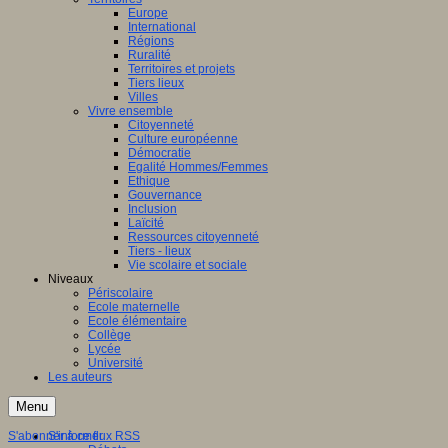
Europe
International
e
:
Régions
Ruralité
on
Territoires et projets
lle-
Tiers lieux
aine
Villes
Vivre ensemble
Citoyenneté
Culture européenne
Démocratie
Egalité Hommes/Femmes
ns
Ethique
Gouvernance
nale
Inclusion
Laïcité
Ressources citoyenneté
Tiers - lieux
Vie scolaire et sociale
Niveaux
res
Périscolaire
Ecole maternelle
Ecole élémentaire
Collège
il
Lycée
nal
Université
Les auteurs
s
Menu
cipants
S'abonner à ce flux RSS
S'informer