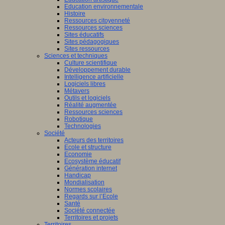
Education environnementale
on
Histoire
Ressources citoyenneté
elle-
Ressources sciences
taine
Sites éducatifs
Sites pédagogiques
Sites ressources
Sciences et techniques
Culture scientifique
ours
Développement durable
gogique
Intelligence artificielle
Logiciels libres
to
Métavers
Outils et logiciels
Réalité augmentée
0
Ressources sciences
es
!
Robotique
Technologies
Société
Acteurs des territoires
once
Ecole et structure
Economie
Ecosystème éducatif
Génération internet
Handicap
Mondialisation
Normes scolaires
er
Regards sur l’Ecole
Santé
Société connectée
nes
Territoires et projets
Territoires