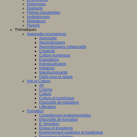
Entreprises
Etudiants
Filières industrielles
Institutionnels
Médiateurs
Parents
Thématiques
Apprendre et enseigner
Apprendre
Apprentissages
Apprentissages collaboratifs
Créativité
Culture numérique
Evaluations
Individualisation
Initiatives
Interdisciplinarité
Outils pour la classe
Arts et Culture
Art
Cinéma
Culture
Culture et numérique
Dispositifs de médiation
Littérature
Formation
Compétences professionnelles
Dispositifs de formation
E- formation
Enjeux et évolutions
Enseignement supérieur et numérique
Formations hybrides