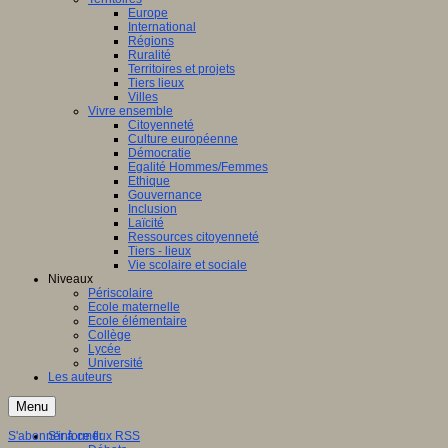
Europe
International
Régions
Ruralité
Territoires et projets
Tiers lieux
Villes
Vivre ensemble
Citoyenneté
Culture européenne
Démocratie
Egalité Hommes/Femmes
Ethique
Gouvernance
Inclusion
Laïcité
Ressources citoyenneté
Tiers - lieux
Vie scolaire et sociale
Niveaux
Périscolaire
Ecole maternelle
Ecole élémentaire
Collège
Lycée
Université
Les auteurs
Menu
S'abonner à ce flux RSS
S'informer