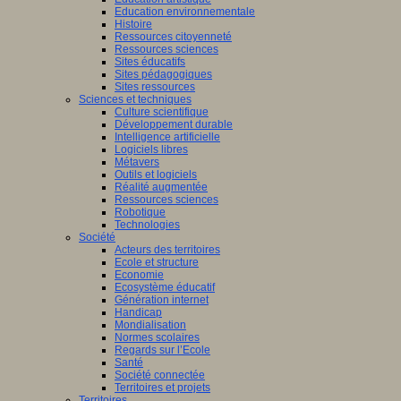
Education environnementale
Histoire
Ressources citoyenneté
Ressources sciences
Sites éducatifs
Sites pédagogiques
Sites ressources
Sciences et techniques
Culture scientifique
Développement durable
Intelligence artificielle
Logiciels libres
Métavers
Outils et logiciels
Réalité augmentée
Ressources sciences
Robotique
Technologies
Société
Acteurs des territoires
Ecole et structure
Economie
Ecosystème éducatif
Génération internet
Handicap
Mondialisation
Normes scolaires
Regards sur l’Ecole
Santé
Société connectée
Territoires et projets
Territoires