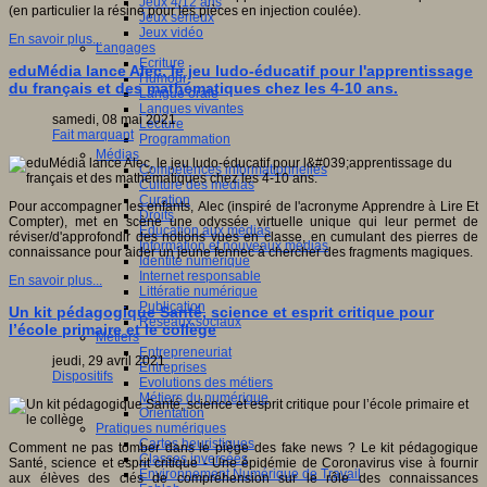
Jeux 4/12 ans
(en particulier la résine pour les pièces en injection coulée).
Jeux sérieux
Jeux vidéo
En savoir plus...
Langages
Ecriture
eduMédia lance Alec, le jeu ludo-éducatif pour l'apprentissage
Humour
du français et des mathématiques chez les 4-10 ans.
Langue orale
Langues vivantes
samedi, 08 mai 2021
Lecture
Fait marquant
Programmation
Médias
Compétences informationnelles
Culture des médias
Curation
Pour accompagner les enfants, Alec (inspiré de l'acronyme Apprendre à Lire Et
Droits
Compter), met en scène
une odyssée virtuelle unique qui leur permet de
Education aux médias
réviser/d'approfondir des notions vues en classe, en cumulant des pierres de
Information et nouveaux médias
connaissance pour aider un jeune fennec à chercher des fragments magiques.
Identité numérique
Internet responsable
En savoir plus...
Littératie numérique
Publication
Un kit pédagogique Santé, science et esprit critique pour
Réseaux sociaux
l’école primaire et le collège
Métiers
Entrepreneuriat
jeudi, 29 avril 2021
Entreprises
Dispositifs
Evolutions des métiers
Métiers du numérique
Orientation
Pratiques numériques
Cartes heuristiques
Comment ne pas tomber dans le piège des fake news ? Le kit pédagogique
Classes inversées
Santé, science et esprit critique - Une épidémie de Coronavirus vise à fournir
Environnement Numérique de Travail
aux élèves des clés de compréhension sur le rôle des connaissances