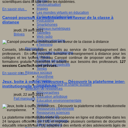
Fablab
scientifiques dans la lutte contre les épidémies.
Géolocalisation
Images
En savoir plus...
Les mondes virtuels en éducation
Pratiques collaboratives
Canopé poursuit sa mobilisation en faveur de la classe à
Podcasting
distance
Smartphones
Tableaux numériques
jeudi, 29 avril 2021
Tablettes
Brèves
Web radio
Webdocumentaire
eTwinning
Prospective
Conseils, bonnes pratiques et outils au service de l'accompagnement des
Ecosystème numérique
professeurs : En cette nouvelle semaine d’enseignement à distance pour les
Espaces
collèges et les lycées, Réseau Canopé continue de proposer une offre de
Politique éducative
formations gratuite, diversifiée et adaptée aux besoins des professeurs.
127
Scénarios prospectifs
sessions CanoTech sont prévues.
Temps
Réseaux sociaux
En savoir plus...
Algorithme
Données
Jeux, boite à outils, ressources... Découvrir la plateforme inter-
Réseaux sociaux et champ scolaire
institutionnelle européenne.
Sélection de ressources
Bibliographies
jeudi, 22 avril 2021
Education artistique
Fait marquant
Education environnementale
Histoire
Ressources citoyenneté
Ressources sciences
Sites éducatifs
La plateforme interinstitutionnelle européenne en ligne est disponible dans les
Sites pédagogiques
24 langues officielles de l’UE et regroupe plusieurs centaines de documents
Sites ressources
éducatifs interactifs sur l’UE adaptés à des enfants et des adolescents âgés de