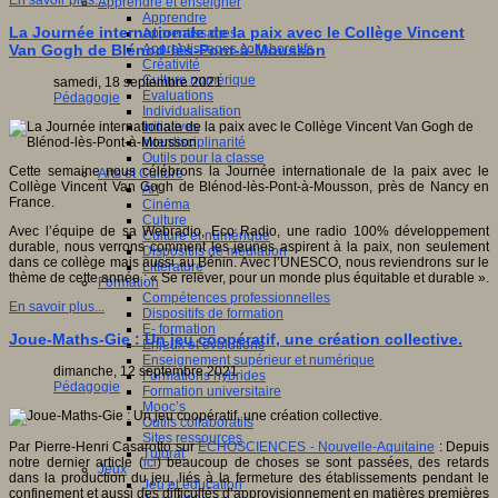
En savoir plus...
Apprendre et enseigner
Apprendre
La Journée internationale de la paix avec le Collège Vincent
Apprentissages
Apprentissages collaboratifs
Van Gogh de Blénod-lès-Pont-à-Mousson
Créativité
Culture numérique
samedi, 18 septembre 2021
Evaluations
Pédagogie
Individualisation
Initiatives
Interdisciplinarité
Outils pour la classe
Cette semaine nous célébrons la Journée internationale de la paix avec le
Arts et Culture
Collège Vincent Van Gogh de Blénod-lès-Pont-à-Mousson, près de Nancy en
Art
France.
Cinéma
Culture
Avec l’équipe de sa Webradio, Eco Radio, une radio 100% développement
Culture et numérique
durable, nous verrons comment les jeunes aspirent à la paix, non seulement
Dispositifs de médiation
dans ce collège mais aussi au Bénin. Avec l’UNESCO, nous reviendrons sur le
Littérature
thème de cette année : « Se relever, pour un monde plus équitable et durable ».
Formation
Compétences professionnelles
En savoir plus...
Dispositifs de formation
E- formation
Joue-Maths-Gie : Un jeu coopératif, une création collective.
Enjeux et évolutions
Enseignement supérieur et numérique
dimanche, 12 septembre 2021
Formations hybrides
Pédagogie
Formation universitaire
Mooc’s
Outils collaboratifs
Sites ressources
Par Pierre-Henri Casarotto sur
ECHOSCIENCES - Nouvelle-Aquitaine
: Depuis
Tutorat
notre dernier article (
ici
) beaucoup de choses se sont passées, des retards
Jeux
dans la production du jeu, liés à la fermeture des établissements pendant le
Jeu et éducation
confinement et aussi des difficultés d’approvisionnement en matières premières