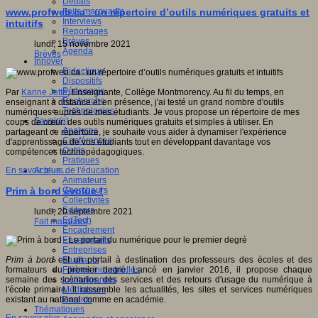
Débats
Faits marquants
www.profweb.ca : un répertoire d’outils numériques gratuits et
Interviews
intuitifs
Reportages
Brèves
lundi, 15 novembre 2021
Agenda
Brèves
Innover
Didactique
Dispositifs
Pédagogie
Par
Karine Jetté
, Enseignante, Collège Montmorency. Au fil du temps, en
Recherche
enseignant à distance et en présence, j'ai testé un grand nombre d'outils
Technologies
numériques auprès de mes étudiants. Je vous propose un répertoire de mes
Savoir(s)
coups de cœur: des outils numériques gratuits et simples à utiliser. En
Analyses
partageant ce répertoire, je souhaite vous aider à dynamiser l'expérience
Conférences
d'apprentissage de vos étudiants tout en développant davantage vos
Outils
compétences technopédagogiques.
Pratiques
Acteurs de l'éducation
En savoir plus...
Animateurs
Chercheurs
Prim à bord évolue !
Collectivités
Editeurs
lundi, 20 septembre 2021
EdTech
Fait marquant
Encadrement
Enseignants
Entreprises
Etudiants
Prim à
b
ord
est un portail à destination des professeurs des écoles et des
Filières industrielles
formateurs du premier degré. Lancé en janvier 2016, il propose chaque
Institutionnels
semaine des scénarios, des services et des retours d'usage du numérique à
Médiateurs
l'école primaire. Il rassemble les actualités, les sites et services numériques
Parents
existant au national comme en académie.
Thématiques