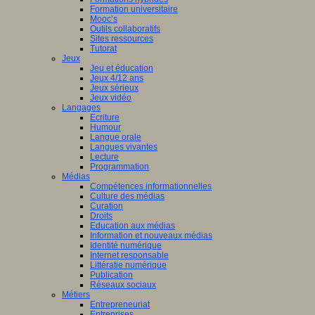
Formation universitaire
Mooc’s
Outils collaboratifs
Sites ressources
Tutorat
Jeux
Jeu et éducation
Jeux 4/12 ans
Jeux sérieux
Jeux vidéo
Langages
Ecriture
Humour
Langue orale
Langues vivantes
Lecture
Programmation
Médias
Compétences informationnelles
Culture des médias
Curation
Droits
Education aux médias
Information et nouveaux médias
Identité numérique
Internet responsable
Littératie numérique
Publication
Réseaux sociaux
Métiers
Entrepreneuriat
Entreprises