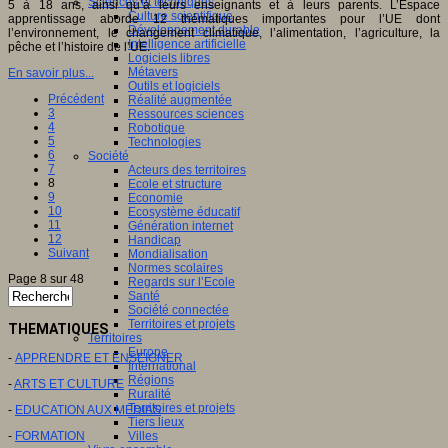
Sciences et techniques
5 à 18 ans, ainsi qu’à leurs enseignants et à leurs parents. L’Espace
Culture scientifique
apprentissage aborde 12 thématiques importantes pour l’UE dont
Développement durable
l’environnement, le changement climatique, l’alimentation, l’agriculture, la
Intelligence artificielle
pêche et l’histoire de l’UE.
Logiciels libres
Métavers
En savoir plus...
Outils et logiciels
Précédent
Réalité augmentée
3
Ressources sciences
4
Robotique
5
Technologies
6
Société
7
Acteurs des territoires
8
Ecole et structure
9
Economie
10
Ecosystème éducatif
11
Génération internet
12
Handicap
Suivant
Mondialisation
Normes scolaires
Page 8 sur 48
Regards sur l’Ecole
Santé
Société connectée
Territoires et projets
THEMATIQUES
Territoires
Europe
-
APPRENDRE ET ENSEIGNER
International
Régions
-
ARTS ET CULTURE
Ruralité
Territoires et projets
-
EDUCATION AUX MEDIAS
Tiers lieux
-
FORMATION
Villes