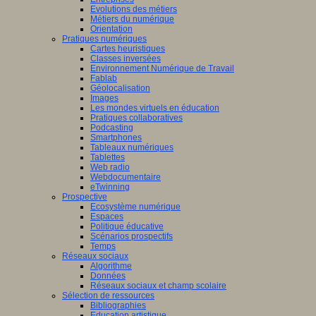
Evolutions des métiers
Métiers du numérique
Orientation
Pratiques numériques
Cartes heuristiques
Classes inversées
Environnement Numérique de Travail
Fablab
Géolocalisation
Images
Les mondes virtuels en éducation
Pratiques collaboratives
Podcasting
Smartphones
Tableaux numériques
Tablettes
Web radio
Webdocumentaire
eTwinning
Prospective
Ecosystème numérique
Espaces
Politique éducative
Scénarios prospectifs
Temps
Réseaux sociaux
Algorithme
Données
Réseaux sociaux et champ scolaire
Sélection de ressources
Bibliographies
Education artistique