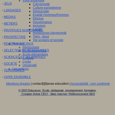
Vivre ensemble
-
JEUX
Citoyenneté
Culture européenne
-
LANGAGES
Démocratie
Egalité Hommes/Femmes
-
MEDIAS
Ethique
Gouvernance
-
METIERS
Inclusion
Laïcité
-
PRATIQUES NUMERIQUES
Ressources citoyenneté
Tiers - lieux
-
PROSPECTIVE
Vie scolaire et sociale
-
RESEAUX SOCIAUX
Niveaux
Périscolaire
-
SELECTION DE RESSOURCES
Ecole maternelle
Ecole élémentaire
-
SCIENCES ET TECHNIQUES
Collège
Lycée
-
SOCIETE
Université
Les auteurs
-
TERRITOIRES
-
VIVRE ENSEMBLE
Mentions légales
| contact[@]anae.education |
Accessibilité : non conforme
© 2023 Educavox, Ecole, pédagogie, enseignement, formation
Creation Sylvie CECI - Sites Internet / Référencement SEO