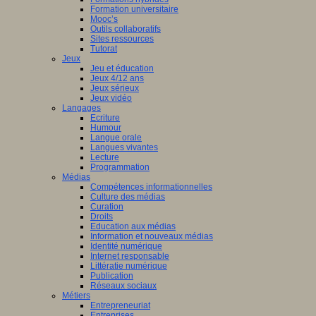
Formation universitaire
Mooc’s
Outils collaboratifs
Sites ressources
Tutorat
Jeux
Jeu et éducation
Jeux 4/12 ans
Jeux sérieux
Jeux vidéo
Langages
Ecriture
Humour
Langue orale
Langues vivantes
Lecture
Programmation
Médias
Compétences informationnelles
Culture des médias
Curation
Droits
Education aux médias
Information et nouveaux médias
Identité numérique
Internet responsable
Littératie numérique
Publication
Réseaux sociaux
Métiers
Entrepreneuriat
Entreprises