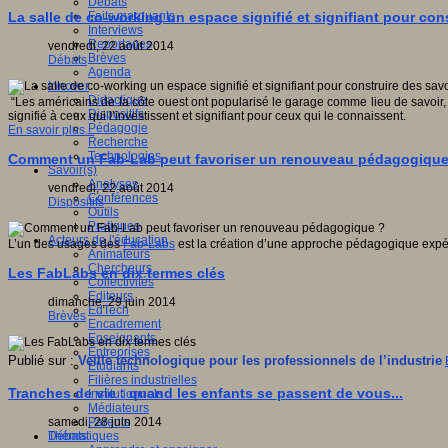
Débats
Faits marquants
La salle de co-working un espace signifié et signifiant pour con
Interviews
Reportages
vendredi, 22 août 2014
Brèves
Débats
Agenda
Innover
Didactique
“Les américains de la côte ouest ont popularisé le garage comme lieu de savoir, de
Dispositifs
signifié à ceux qui l’investissent et signifiant pour ceux qui le connaissent.
Pédagogie
En savoir plus...
Recherche
Technologies
Comment un Fab-Lab peut favoriser un renouveau pédagogique
Savoir(s)
Analyses
vendredi, 22 août 2014
Conférences
Dispositifs
Outils
Pratiques
Acteurs de l'éducation
L’un des usages des
Fab-Labs
est la création d’une approche pédagogique expéri
Animateurs
Chercheurs
Les FabLabs en dix termes clés
Collectivités
Editeurs
dimanche, 29 juin 2014
EdTech
Brèves
Encadrement
Enseignants
Entreprises
Publié sur :
Veille technologique pour les professionnels de l’industrie
Etudiants
Filières industrielles
Tranches de vie : quand les enfants se passent de vous...
Institutionnels
Médiateurs
Parents
samedi, 28 juin 2014
Thématiques
Débats