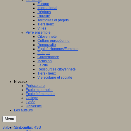
Europe
International
Régions
Ruralité
Territoires et projets
Tiers lieux
Villes
Vivre ensemble
Citoyenneté
Culture européenne
Démocratie
Egalité Hommes/Femmes
Ethique
Gouvernance
Inclusion
Laïcité
Ressources citoyenneté
Tiers - lieux
Vie scolaire et sociale
Niveaux
Périscolaire
Ecole maternelle
Ecole élémentaire
Collège
Lycée
Université
Les auteurs
Menu
S'abonner à ce flux RSS
S'informer