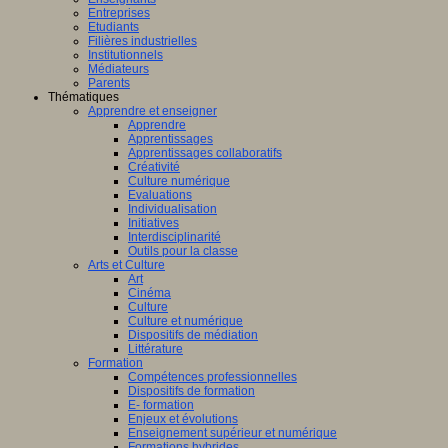
Entreprises
Etudiants
Filières industrielles
Institutionnels
Médiateurs
Parents
Thématiques
Apprendre et enseigner
Apprendre
Apprentissages
Apprentissages collaboratifs
Créativité
Culture numérique
Evaluations
Individualisation
Initiatives
Interdisciplinarité
Outils pour la classe
Arts et Culture
Art
Cinéma
Culture
Culture et numérique
Dispositifs de médiation
Littérature
Formation
Compétences professionnelles
Dispositifs de formation
E- formation
Enjeux et évolutions
Enseignement supérieur et numérique
Formations hybrides