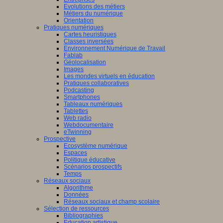
Evolutions des métiers
Métiers du numérique
Orientation
Pratiques numériques
Cartes heuristiques
Classes inversées
Environnement Numérique de Travail
Fablab
Géolocalisation
Images
Les mondes virtuels en éducation
Pratiques collaboratives
Podcasting
Smartphones
Tableaux numériques
Tablettes
Web radio
Webdocumentaire
eTwinning
Prospective
Ecosystème numérique
Espaces
Politique éducative
Scénarios prospectifs
Temps
Réseaux sociaux
Algorithme
Données
Réseaux sociaux et champ scolaire
Sélection de ressources
Bibliographies
Education artistique