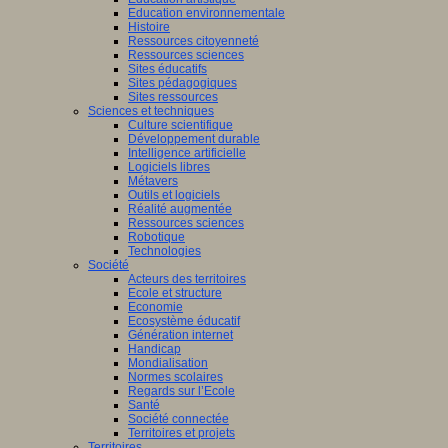
Education environnementale
Histoire
Ressources citoyenneté
Ressources sciences
Sites éducatifs
Sites pédagogiques
Sites ressources
Sciences et techniques
Culture scientifique
Développement durable
Intelligence artificielle
Logiciels libres
Métavers
Outils et logiciels
Réalité augmentée
Ressources sciences
Robotique
Technologies
Société
Acteurs des territoires
Ecole et structure
Economie
Ecosystème éducatif
Génération internet
Handicap
Mondialisation
Normes scolaires
Regards sur l’Ecole
Santé
Société connectée
Territoires et projets
Territoires