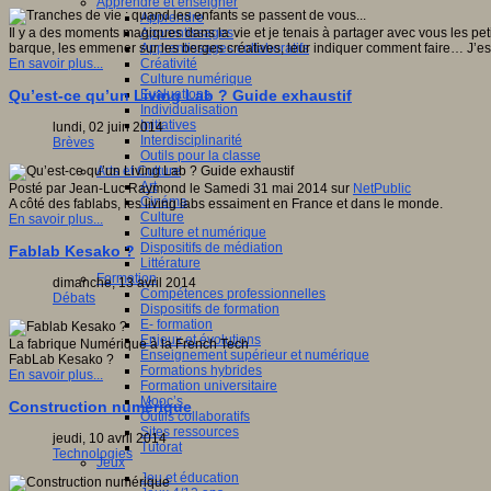
Apprendre et enseigner
Apprendre
Apprentissages
Il y a des moments magiques dans la vie et je tenais à partager avec vous les peti
Apprentissages collaboratifs
barque, les emmener sur les berges créatives, leur indiquer comment faire… J
Créativité
En savoir plus...
Culture numérique
Evaluations
Qu’est-ce qu’un Living Lab ? Guide exhaustif
Individualisation
Initiatives
lundi, 02 juin 2014
Interdisciplinarité
Brèves
Outils pour la classe
Arts et Culture
Art
Posté par Jean-Luc Raymond le Samedi 31 mai 2014 sur
NetPublic
Cinéma
A côté des fablabs, les living labs essaiment en France et dans le monde.
Culture
En savoir plus...
Culture et numérique
Dispositifs de médiation
Fablab Kesako ?
Littérature
Formation
dimanche, 13 avril 2014
Compétences professionnelles
Débats
Dispositifs de formation
E- formation
Enjeux et évolutions
La fabrique Numérique à la French Tech
Enseignement supérieur et numérique
FabLab Kesako ?
Formations hybrides
En savoir plus...
Formation universitaire
Mooc’s
Construction numérique
Outils collaboratifs
Sites ressources
jeudi, 10 avril 2014
Tutorat
Technologies
Jeux
Jeu et éducation