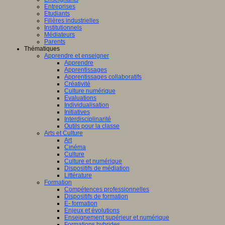
Entreprises
Etudiants
Filières industrielles
Institutionnels
Médiateurs
Parents
Thématiques
Apprendre et enseigner
Apprendre
Apprentissages
Apprentissages collaboratifs
Créativité
Culture numérique
Evaluations
Individualisation
Initiatives
Interdisciplinarité
Outils pour la classe
Arts et Culture
Art
Cinéma
Culture
Culture et numérique
Dispositifs de médiation
Littérature
Formation
Compétences professionnelles
Dispositifs de formation
E- formation
Enjeux et évolutions
Enseignement supérieur et numérique
Formations hybrides