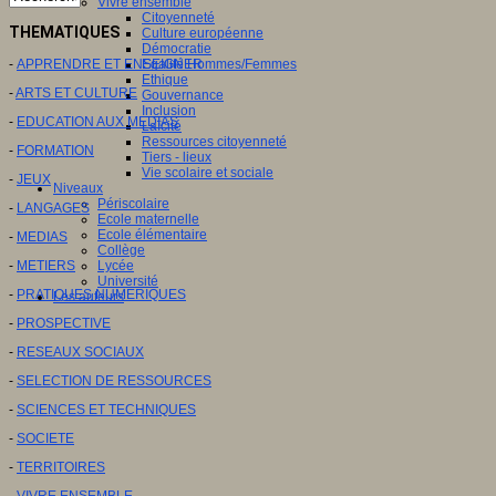
Vivre ensemble
Citoyenneté
THEMATIQUES
Culture européenne
Démocratie
-
APPRENDRE ET ENSEIGNER
Egalité Hommes/Femmes
Ethique
-
ARTS ET CULTURE
Gouvernance
Inclusion
-
EDUCATION AUX MEDIAS
Laïcité
Ressources citoyenneté
-
FORMATION
Tiers - lieux
Vie scolaire et sociale
-
JEUX
Niveaux
Périscolaire
-
LANGAGES
Ecole maternelle
Ecole élémentaire
-
MEDIAS
Collège
-
METIERS
Lycée
Université
-
PRATIQUES NUMERIQUES
Les auteurs
-
PROSPECTIVE
-
RESEAUX SOCIAUX
-
SELECTION DE RESSOURCES
-
SCIENCES ET TECHNIQUES
-
SOCIETE
-
TERRITOIRES
-
VIVRE ENSEMBLE