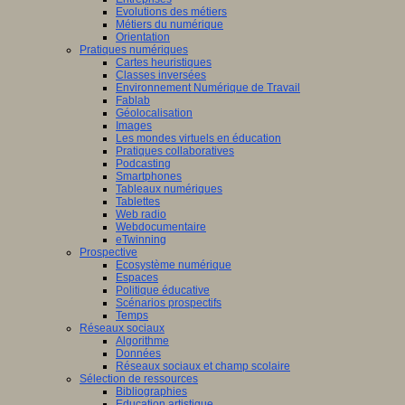
Evolutions des métiers
Métiers du numérique
Orientation
Pratiques numériques
Cartes heuristiques
Classes inversées
Environnement Numérique de Travail
Fablab
Géolocalisation
Images
Les mondes virtuels en éducation
Pratiques collaboratives
Podcasting
Smartphones
Tableaux numériques
Tablettes
Web radio
Webdocumentaire
eTwinning
Prospective
Ecosystème numérique
Espaces
Politique éducative
Scénarios prospectifs
Temps
Réseaux sociaux
Algorithme
Données
Réseaux sociaux et champ scolaire
Sélection de ressources
Bibliographies
Education artistique