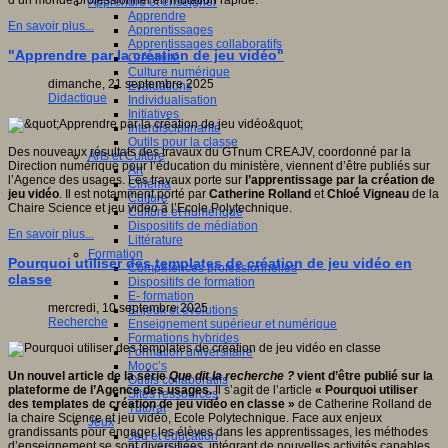
d’un monde professionnel en mutation rapide.
Apprendre et enseigner
Apprendre
En savoir plus...
Apprentissages
Apprentissages collaboratifs
"Apprendre par la création de jeu vidéo"
Créativité
Culture numérique
dimanche, 21 septembre 2025
Evaluations
Didactique
Individualisation
Initiatives
Interdisciplinarité
Outils pour la classe
Des nouveaux résultats des travaux du GTnum CREAJV, coordonné par la
Arts et Culture
Direction numérique pour l’éducation du ministère, viennent d’être publiés sur
Art
l’Agence des usages. Les travaux porte sur
l’apprentissage par la création de
Cinéma
jeu vidéo
. Il est notamment porté par
Catherine Rolland
et
Chloé Vigneau
de la
Culture
Chaire Science et jeu vidéo à l’Ecole Polytechnique.
Culture et numérique
Dispositifs de médiation
En savoir plus...
Littérature
Formation
Pourquoi utiliser des templates de création de jeu vidéo en
Compétences professionnelles
classe
Dispositifs de formation
E- formation
mercredi, 10 septembre 2025
Enjeux et évolutions
Recherche
Enseignement supérieur et numérique
Formations hybrides
Formation universitaire
Mooc’s
Un nouvel article de la série
Que dit la recherche ?
vient d’être publié sur la
Outils collaboratifs
plateforme de l’Agence des usages.
Il s’agit de l’article
« Pourquoi utiliser
Sites ressources
des templates de création de jeu vidéo en classe »
de Catherine Rolland de
Tutorat
la chaire Science et jeu vidéo, Ecole Polytechnique. Face aux enjeux
Jeux
grandissants pour engager les élèves dans les apprentissages, les méthodes
Jeu et éducation
d’enseignement se sont diversifiées, intégrant de nouvelles activités capables