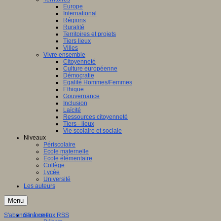
Europe
International
Régions
Ruralité
Territoires et projets
Tiers lieux
Villes
Vivre ensemble
Citoyenneté
Culture européenne
Démocratie
Egalité Hommes/Femmes
Ethique
Gouvernance
Inclusion
Laïcité
Ressources citoyenneté
Tiers - lieux
Vie scolaire et sociale
Niveaux
Périscolaire
Ecole maternelle
Ecole élémentaire
Collège
Lycée
Université
Les auteurs
Menu
S'abonner à ce flux RSS
S'informer