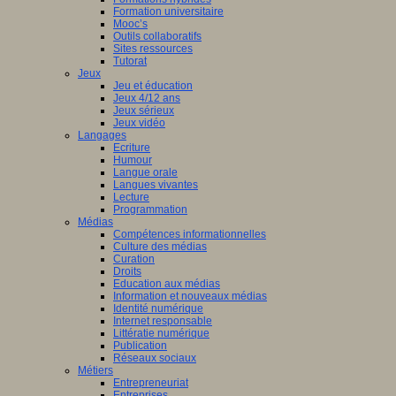
Formation universitaire
Mooc’s
Outils collaboratifs
Sites ressources
Tutorat
Jeux
Jeu et éducation
Jeux 4/12 ans
Jeux sérieux
Jeux vidéo
Langages
Ecriture
Humour
Langue orale
Langues vivantes
Lecture
Programmation
Médias
Compétences informationnelles
Culture des médias
Curation
Droits
Education aux médias
Information et nouveaux médias
Identité numérique
Internet responsable
Littératie numérique
Publication
Réseaux sociaux
Métiers
Entrepreneuriat
Entreprises