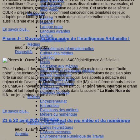
Jeux 4/12 ans
de mobiliser efficacement des compétences disciplinaires et transversales, et
Jeux sérieux
motiver les élèves, comme la création de jeu vidéo. Cet article de la série «
Jeux vidéo
QDLR » présente pourquoi et comment concevoir des templates de jeux
Langages
adaptés pour faciliter la prise en main des outils de création en classe mais
Ecriture
aussi la tenue et le suivi de tels ateliers.
Humour
Langue orale
En savoir plus...
Langues vivantes
Lecture
Pixees.fr : Ouvrez la boite noire de l'Intelligence Artificielle !
Programmation
Médias
jeudi, 10 juillet 2025
Compétences informationnelles
Dispositifs
Culture des médias
Curation
Droits
Education aux médias
"Pour la plupart des nous, l’Intelligence Artificielle reste encore une “boîte
Information et nouveaux médias
noire”, une technologie opaque, malgré des préoccupations de plus en plus
Identité numérique
forte sur son impact environnemental et social. Les appels à débattre des
Internet responsable
enjeux et de l’avenir de l’Intelligence Artificielle (IA) s’accélèrent depuis l’essor
Littératie numérique
de ChatGPT (novembre 2022). L’IA, en particulier générative, interroge le grand
Publication
public et fait l’objet de nombreux débats dans la société."
La Boîte Noire de
Réseaux sociaux
l’IA
: un jeu pédagogique à découvrir !
Métiers
Entrepreneuriat
Entreprises
Evolutions des métiers
En savoir plus...
Métiers du numérique
Orientation
21 & 22 avril 2023 : Le festival du jeu vidéo et du numérique
Pratiques numériques
Cartes heuristiques
jeudi, 13 avril 2023
Classes inversées
Agenda
Environnement Numérique de Travail