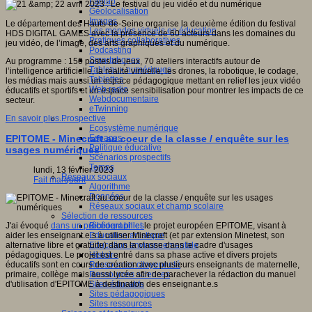
Fablab
Géolocalisation
Images
Le département des Hauts-de-Seine organise la deuxième édition du festival
Les mondes virtuels en éducation
HDS DIGITAL GAMES avec la présence de 60 acteurs dans les domaines du
Pratiques collaboratives
jeu vidéo, de l’image, des arts graphiques et du numérique.
Podcasting
Smartphones
Au programme : 150 postes de jeux, 70 ateliers interactifs autour de
Tableaux numériques
l’intelligence artificielle, la réalité virtuelle, les drones, la robotique, le codage,
Tablettes
les médias mais aussi un espace pédagogique mettant en relief les jeux vidéo
Web radio
éducatifs et sportifs et un espace sensibilisation pour montrer les impacts de ce
Webdocumentaire
secteur.
eTwinning
Prospective
En savoir plus...
Ecosystème numérique
Espaces
EPITOME - Minecraft au coeur de la classe / enquête sur les
Politique éducative
usages numériques
Scénarios prospectifs
Temps
lundi, 13 février 2023
Réseaux sociaux
Fait marquant
Algorithme
Données
Réseaux sociaux et champ scolaire
Sélection de ressources
Bibliographies
J'ai évoqué
dans un précédent billet
le projet européen EPITOME, visant à
Education artistique
aider les enseignant.e.s à utiliser Minecraft (et par extension Minetest, son
Education environnementale
alternative libre et gratuite) dans la classe dans le cadre d'usages
Histoire
pédagogiques. Le projet est entré dans sa phase active et divers projets
Ressources citoyenneté
éducatifs sont en cours de création avec plusieurs enseignants de maternelle,
Ressources sciences
primaire, collège mais aussi lycée afin de parachever la rédaction du manuel
Sites éducatifs
d'utilisation d'EPITOME à destination des enseignant.e.s
Sites pédagogiques
Sites ressources