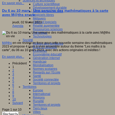
Sciences et techniques
En savoir plus...
Culture scientifique
Développement durable
Du 6 au 10 mars : Une semaine des mathématiques à la carte
Intelligence artificielle
avec M@ths en-vie
Logiciels libres
Métavers
Outils et logiciels
jeudi, 02 février 2023
Réalité augmentée
Agenda
Ressources sciences
Robotique
Technologies
Société
M@ths
en-vie revient en force pour cette nouvelle semaine des mathématiques
Acteurs des territoires
2023 et propose 4 jours à vivre ensemble autour du thème "Les maths à la
Ecole et structure
carte", du 06 au 10 mars 2023, avec des actions originales et inédites !
Economie
Ecosystème éducatif
En savoir plus...
Génération internet
Handicap
Précédent
Mondialisation
1
Normes scolaires
2
Regards sur l’Ecole
3
Santé
4
Société connectée
5
Territoires et projets
6
Territoires
7
Europe
8
International
9
Régions
10
Ruralité
Suivant
Territoires et projets
Tiers lieux
Page 1 sur 10
Villes