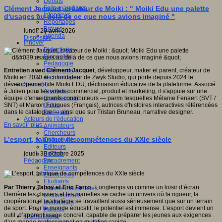
Débats
Faits marquants
Clément Jacquet, créateur de Moiki : " Moiki Edu une palette
Interviews
d'usages au delà de ce que nous avions imaginé "
Reportages
Brèves
lundi, 20 avril 2026
Agenda
Dispositifs
Innover
Didactique
Dispositifs
Pédagogie
Recherche
Entretien avec Clément Jacquet
, développeur, maker et parent, créateur de
Technologies
Moiki en 2020 et cofondateur de Zwyk Studio, qui porte depuis 2024 le
Savoir(s)
développement de Moiki EDU, déclinaison éducative de la plateforme. Associé
Analyses
à Julien pour les volets commercial, produit et marketing, il s'appuie sur une
Conférences
équipe d'enseignants contributeurs — parmi lesquelles Mélanie Fenaert (SVT /
Outils
SNT) et Manon Fouques (Français), autrices d'histoires interactives référencées
Pratiques
dans le catalogue — ainsi que sur Tristan Bruneau, narrative designer.
Acteurs de l'éducation
En savoir plus...
Animateurs
Chercheurs
L’esport, fabrique de compétences du XXIe siècle
Collectivités
Editeurs
EdTech
jeudi, 30 octobre 2025
Encadrement
Pédagogie
Enseignants
Entreprises
Etudiants
Par Thierry Taboy et Eric Farro
: Longtemps vu comme un loisir d’écran.
Filières industrielles
Derrière les claviers et les manettes se cache un univers où la rigueur, la
Institutionnels
coopération et la stratégie se travaillent aussi sérieusement que sur un terrain
Médiateurs
de sport. Pour le monde éducatif, le potentiel est immense. L’esport devient un
Parents
outil d’apprentissage concret, capable de préparer les jeunes aux exigences
Thématiques