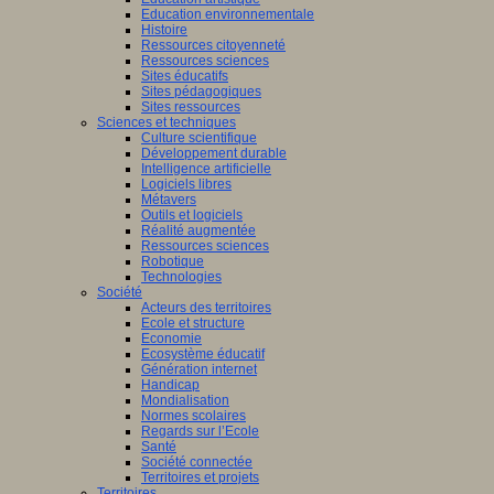
Education environnementale
Histoire
Ressources citoyenneté
Ressources sciences
Sites éducatifs
Sites pédagogiques
Sites ressources
Sciences et techniques
Culture scientifique
Développement durable
Intelligence artificielle
Logiciels libres
Métavers
Outils et logiciels
Réalité augmentée
Ressources sciences
Robotique
Technologies
Société
Acteurs des territoires
Ecole et structure
Economie
Ecosystème éducatif
Génération internet
Handicap
Mondialisation
Normes scolaires
Regards sur l’Ecole
Santé
Société connectée
Territoires et projets
Territoires