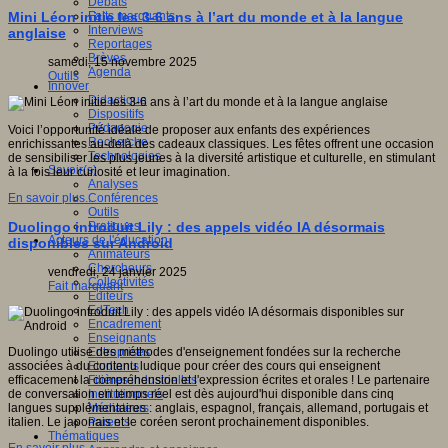
Débats
Faits marquants
Mini Léon initie les 3-6 ans à l’art du monde et à la langue
Interviews
anglaise
Reportages
Brèves
samedi, 15 novembre 2025
Agenda
Outils
Innover
Didactique
Dispositifs
Pédagogie
Voici l’opportunité idéale de proposer aux enfants des expériences
Recherche
enrichissantes au-delà des cadeaux classiques. Les fêtes offrent une occasion
Technologies
de sensibiliser les plus jeunes à la diversité artistique et culturelle, en stimulant
Savoir(s)
à la fois leur curiosité et leur imagination.
Analyses
Conférences
En savoir plus...
Outils
Pratiques
Duolingo introduit Lily : des appels vidéo IA désormais
Acteurs de l'éducation
disponibles sur Android
Animateurs
Chercheurs
vendredi, 24 janvier 2025
Collectivités
Fait marquant
Editeurs
EdTech
Encadrement
Enseignants
Entreprises
Duolingo utilise des méthodes d'enseignement fondées sur la recherche
Etudiants
associées à du contenu ludique pour créer des cours qui enseignent
Filières industrielles
efficacement la compréhension et l'expression écrites et orales ! Le partenaire
Institutionnels
de conversation en temps réel est dès aujourd'hui disponible dans cinq
Médiateurs
langues supplémentaires : anglais, espagnol, français, allemand, portugais et
Parents
italien. Le japonais et le coréen seront prochainement disponibles.
Thématiques