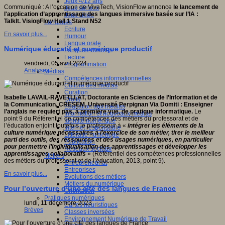
Jeux 4/12 ans
Communiqué : A l’occasion de VivaTech, VisionFlow annonce
le
lancement de
Jeux sérieux
l'application d’apprentissage des langues immersive basée sur l’IA :
Jeux vidéo
TalkIt.
VisionFlow
Hall 1 Stand N52
Langages
Ecriture
En savoir plus...
Humour
Langue orale
Numérique éducatif et numérique productif
Langues vivantes
Lecture
vendredi, 05 avril 2024
Programmation
Analyses
Médias
Compétences informationnelles
Culture des médias
Curation
Isabelle LAVAIL-RAVETLLAT, Doctorante en Sciences de l’Information et de
Droits
la Communication, CRESEM, Université Perpignan Via Domiti
: Enseigner
Education aux médias
l’anglais ne requiert pas, à première vue, de pratique informatique.
Le
Information et nouveaux médias
point 9 du Référentiel de compétences des métiers du professorat et de
Identité numérique
l’éducation enjoint toutefois le professeur à «
i
ntégrer les éléments de la
Internet responsable
culture numérique nécessaires à l’exercice de son métier, tirer le meilleur
Littératie numérique
parti des outils, des ressources et des usages numériques, en particulier
Publication
pour permettre l’individualisation des apprentissages et développer les
Réseaux sociaux
apprentissages collaboratifs
» (Référentiel des compétences professionnelles
Métiers
des métiers du professorat et de l’éducation, 2013, point 9).
Entrepreneuriat
Entreprises
En savoir plus...
Evolutions des métiers
Métiers du numérique
Pour l’ouverture d’une cité des langues de France
Orientation
Pratiques numériques
lundi, 11 décembre 2023
Cartes heuristiques
Brèves
Classes inversées
Environnement Numérique de Travail