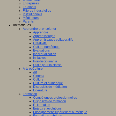
Entreprises
Etudiants
Filières industrielles
Institutionnels
Médiateurs
Parents
Thématiques
Apprendre et enseigner
Apprendre
Apprentissages
Apprentissages collaboratifs
Créativité
Culture numérique
Evaluations
Individualisation
Initiatives
Interdisciplinarité
Outils pour la classe
Arts et Culture
Art
Cinéma
Culture
Culture et numérique
Dispositifs de médiation
Littérature
Formation
Compétences professionnelles
Dispositifs de formation
E- formation
Enjeux et évolutions
Enseignement supérieur et numérique
Formations hybrides