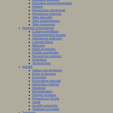
Education environnementale
Histoire
Ressources citoyenneté
Ressources sciences
Sites éducatifs
Sites pédagogiques
Sites ressources
Sciences et techniques
Culture scientifique
Développement durable
Intelligence artificielle
Logiciels libres
Métavers
Outils et logiciels
Réalité augmentée
Ressources sciences
Robotique
Technologies
Société
Acteurs des territoires
Ecole et structure
Economie
Ecosystème éducatif
Génération internet
Handicap
Mondialisation
Normes scolaires
Regards sur l’Ecole
Santé
Société connectée
Territoires et projets
Territoires