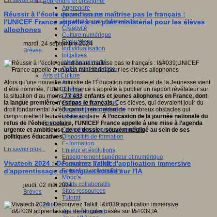
En savoir plus...
Apprendre et enseigner
Apprendre
Réussir à l’école quand on ne maîtrise pas le français :
Apprentissages
Apprentissages collaboratifs
l'UNICEF France appelle à un plan ministériel pour les élèves
Créativité
allophones
Culture numérique
Evaluations
mardi, 24 septembre 2024
Individualisation
Brèves
Initiatives
Interdisciplinarité
Outils pour la classe
Arts et Culture
Art
Alors qu'une nouvelle ministre de l'Éducation nationale et de la Jeunesse vient
Cinéma
d’être nommée, l’UNICEF France s’apprête à publier un rapport révélateur sur
Culture
la situation d’au moins
77 433 enfants et jeunes allophones en France, dont
Culture et numérique
la langue première n'est pas le français.
Ces élèves, qui devraient jouir du
Dispositifs de médiation
droit fondamental à l'éducation, rencontrent de nombreux obstacles qui
Littérature
compromettent leur réussite scolaire.
À l’occasion de la journée nationale du
Formation
refus de l’échec scolaire, l’UNICEF France appelle à une mise à l’agenda
Compétences professionnelles
urgente et ambitieuse de ce dossier, souvent négligé au sein de ses
Dispositifs de formation
politiques éducatives.
E- formation
En savoir plus...
Enjeux et évolutions
Enseignement supérieur et numérique
Vivatech 2024 : Découvrez TalkIt, l'application immersive
Formations hybrides
Formation universitaire
d'apprentissage de langues basée sur l'IA
Mooc’s
Outils collaboratifs
jeudi, 02 mai 2024
Sites ressources
Brèves
Tutorat
Jeux
Jeu et éducation