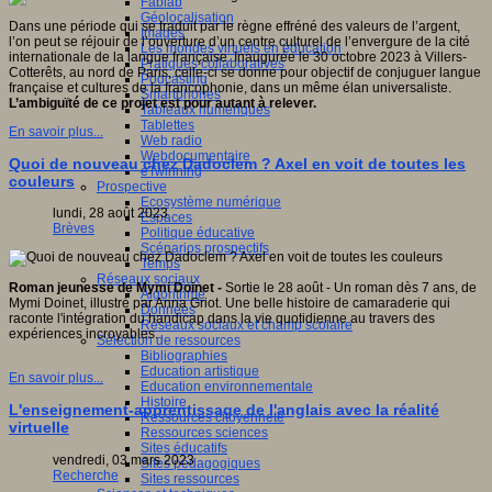
Fablab
Géolocalisation
Dans une période qui se traduit par le règne effréné des valeurs de l’argent,
Images
l’on peut se réjouir de l’ouverture d’un centre culturel de l’envergure de la cité
Les mondes virtuels en éducation
internationale de la langue française. Inaugurée le 30 octobre 2023 à Villers-
Pratiques collaboratives
Cotterêts, au nord de Paris, celle-ci se donne pour objectif de conjuguer langue
Podcasting
française et cultures de la francophonie, dans un même élan universaliste.
Smartphones
L’ambiguïté de ce projet est pour autant à relever.
Tableaux numériques
Tablettes
En savoir plus...
Web radio
Webdocumentaire
Quoi de nouveau chez Dadoclem ? Axel en voit de toutes les
eTwinning
couleurs
Prospective
Ecosystème numérique
lundi, 28 août 2023
Espaces
Brèves
Politique éducative
Scénarios prospectifs
Temps
Réseaux sociaux
Roman jeunesse de Mymi Doinet -
Sortie le 28 août - Un roman dès 7 ans, de
Algorithme
Mymi Doinet, illustré par Anna Griot. Une belle histoire de camaraderie qui
Données
raconte l'intégration du handicap dans la vie quotidienne au travers des
Réseaux sociaux et champ scolaire
expériences incroyables.
Sélection de ressources
Bibliographies
Education artistique
En savoir plus...
Education environnementale
Histoire
L'enseignement-apprentissage de l'anglais avec la réalité
Ressources citoyenneté
virtuelle
Ressources sciences
Sites éducatifs
vendredi, 03 mars 2023
Sites pédagogiques
Recherche
Sites ressources