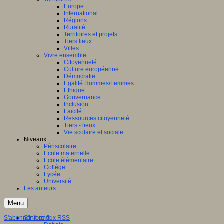
Europe
International
Régions
Ruralité
Territoires et projets
Tiers lieux
Villes
Vivre ensemble
Citoyenneté
Culture européenne
Démocratie
Egalité Hommes/Femmes
Ethique
Gouvernance
Inclusion
Laïcité
Ressources citoyenneté
Tiers - lieux
Vie scolaire et sociale
Niveaux
Périscolaire
Ecole maternelle
Ecole élémentaire
Collège
Lycée
Université
Les auteurs
Menu
S'abonner à ce flux RSS
S'informer