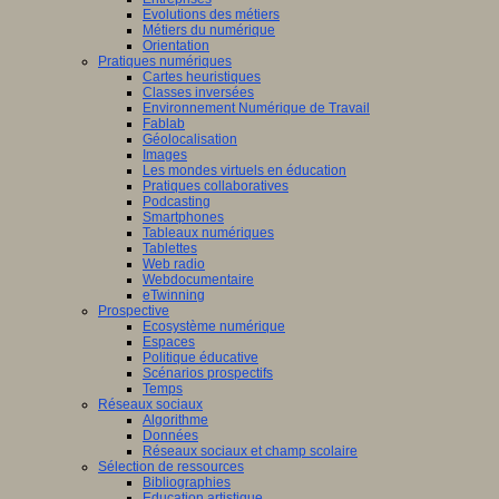
Evolutions des métiers
Métiers du numérique
Orientation
Pratiques numériques
Cartes heuristiques
Classes inversées
Environnement Numérique de Travail
Fablab
Géolocalisation
Images
Les mondes virtuels en éducation
Pratiques collaboratives
Podcasting
Smartphones
Tableaux numériques
Tablettes
Web radio
Webdocumentaire
eTwinning
Prospective
Ecosystème numérique
Espaces
Politique éducative
Scénarios prospectifs
Temps
Réseaux sociaux
Algorithme
Données
Réseaux sociaux et champ scolaire
Sélection de ressources
Bibliographies
Education artistique