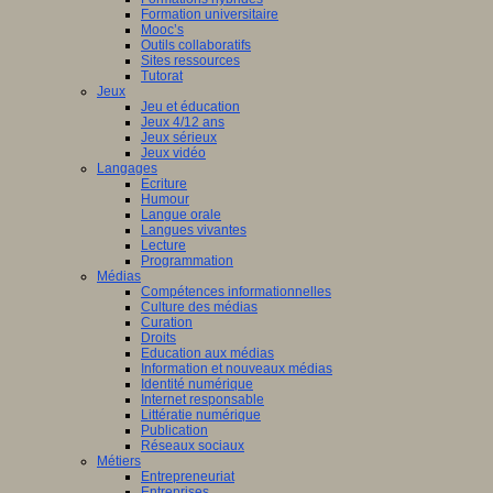
Formation universitaire
Mooc’s
Outils collaboratifs
Sites ressources
Tutorat
Jeux
Jeu et éducation
Jeux 4/12 ans
Jeux sérieux
Jeux vidéo
Langages
Ecriture
Humour
Langue orale
Langues vivantes
Lecture
Programmation
Médias
Compétences informationnelles
Culture des médias
Curation
Droits
Education aux médias
Information et nouveaux médias
Identité numérique
Internet responsable
Littératie numérique
Publication
Réseaux sociaux
Métiers
Entrepreneuriat
Entreprises