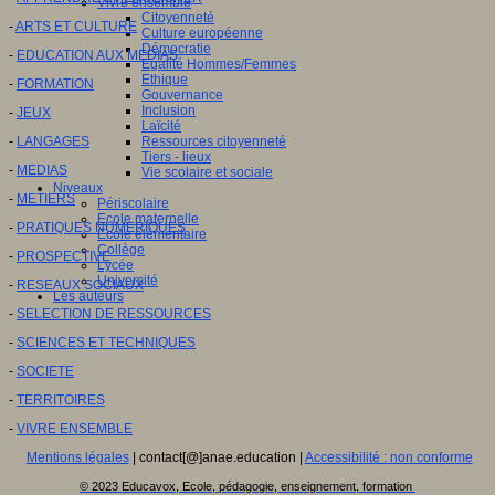
Vivre ensemble
Citoyenneté
-
ARTS ET CULTURE
Culture européenne
Démocratie
-
EDUCATION AUX MEDIAS
Egalité Hommes/Femmes
Ethique
-
FORMATION
Gouvernance
Inclusion
-
JEUX
Laïcité
-
LANGAGES
Ressources citoyenneté
Tiers - lieux
-
MEDIAS
Vie scolaire et sociale
Niveaux
-
METIERS
Périscolaire
Ecole maternelle
-
PRATIQUES NUMERIQUES
Ecole élémentaire
Collège
-
PROSPECTIVE
Lycée
Université
-
RESEAUX SOCIAUX
Les auteurs
-
SELECTION DE RESSOURCES
-
SCIENCES ET TECHNIQUES
-
SOCIETE
-
TERRITOIRES
-
VIVRE ENSEMBLE
Mentions légales
| contact[@]anae.education |
Accessibilité : non conforme
© 2023 Educavox, Ecole, pédagogie, enseignement, formation