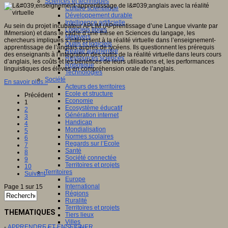
Sciences et techniques
Culture scientifique
Développement durable
Intelligence artificielle
Au sein du projet incubateur APLIM (APprentissage d’une Langue vivante par
Logiciels libres
IMmersion) et dans le cadre d’une thèse en Sciences du langage, les
Métavers
chercheurs impliqués s’intéressent à la réalité virtuelle dans l’enseignement-
Outils et logiciels
apprentissage de l’anglais auprès de lycéens. Ils questionnent les prérequis
Réalité augmentée
des enseignants à l’intégration des outils de la réalité virtuelle dans leurs cours
Ressources sciences
d’anglais, les coûts et les bénéfices de leurs utilisations et, les performances
Robotique
linguistiques des élèves en compréhension orale de l’anglais.
Technologies
Société
En savoir plus...
Acteurs des territoires
Ecole et structure
Précédent
Economie
1
Ecosystème éducatif
2
Génération internet
3
Handicap
4
Mondialisation
5
Normes scolaires
6
Regards sur l’Ecole
7
Santé
8
Société connectée
9
Territoires et projets
10
Territoires
Suivant
Europe
International
Page 1 sur 15
Régions
Ruralité
Territoires et projets
THEMATIQUES
Tiers lieux
Villes
-
APPRENDRE ET ENSEIGNER